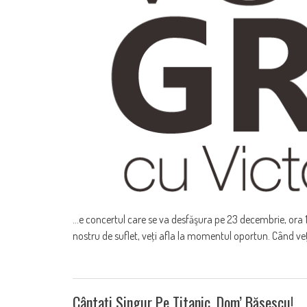
...e concertul care se va desfăşura pe 23 decembrie, ora 
nostru de suflet, veţi afla la momentul oportun. Când veţ
Cântaţi Singur Pe Titanic, Dom’ Băsescu!