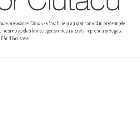
le preşedinte! Când v-a fost bine şi aţi stat comod în preferinţele
cine şi nu apelaţi la înţelegerea noastră. Eraţi, în propria şi bogata
. Când lăcustele