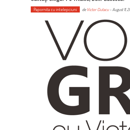
Papornita cu intelepciuni
de
Victor Ciutacu
-
August 11, 2