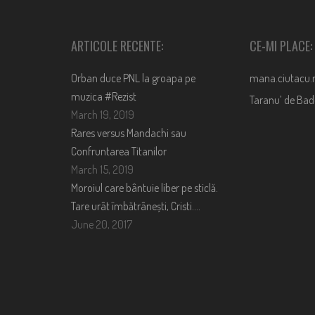
ARTICOLE RECENTE:
CE-MI PLACE:
Orban duce PNL la groapa pe
mana.ciutacu.
muzica #Rezist
Taranu’ de Ba
March 19, 2019
Rares versus Mandachi sau
Confruntarea Titanilor
March 15, 2019
Moroiul care bântuie liber pe sticlă.
Tare urât îmbătrânești, Cristi….
June 20, 2017