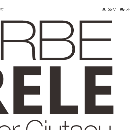
3527
5
011