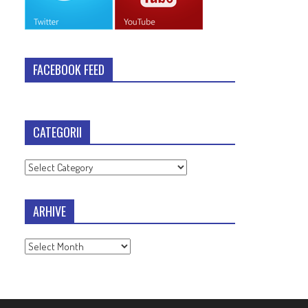
FACEBOOK FEED
CATEGORII
Categorii
ARHIVE
Arhive