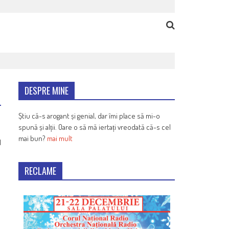
DESPRE MINE
Știu că-s arogant și genial, dar îmi place să mi-o
spună și alții. Oare o să mă iertați vreodată că-s cel
mai bun?
mai mult
1
RECLAME