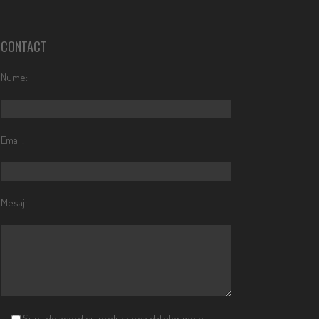
CONTACT
Nume:
Email:
Mesaj:
Sunt de acord cu prelucrarea datelor mele