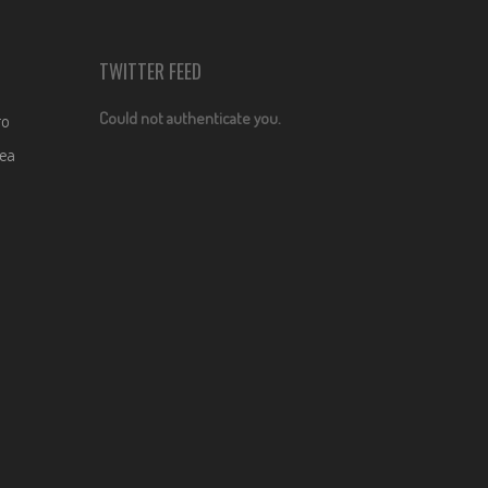
TWITTER FEED
Could not authenticate you.
ro
dea