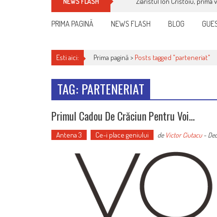
Ziaristul Ion Cristoiu, prima 
NEWS FLASH
PRIMA PAGINĂ
NEWS FLASH
BLOG
GUES
Esti aici:
Prima pagină >
Posts tagged "parteneriat"
TAG: PARTENERIAT
Primul Cadou De Crăciun Pentru Voi…
Antena 3
Ce-i place geniului
de
Victor Ciutacu
-
Dec