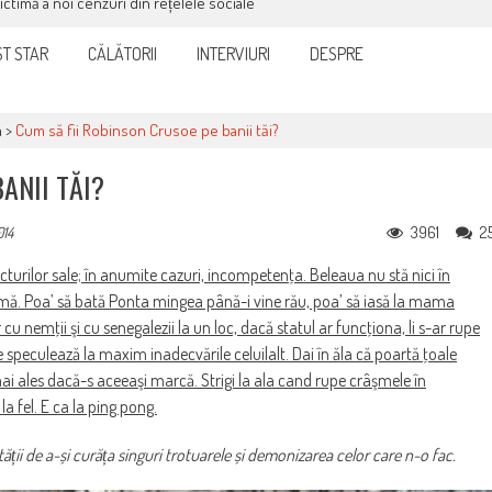
victimă a noi cenzuri din rețelele sociale
T STAR
CĂLĂTORII
INTERVIURI
DESPRE
a
>
Cum să fii Robinson Crusoe pe banii tăi?
ANII TĂI?
3961
2
014
cturilor sale; în anumite cazuri, incompetenţa. Beleaua nu stă nici în
crâşmă. Poa’ să bată Ponta mingea până-i vine rău, poa’ să iasă la mama
cu nemţii şi cu senegalezii la un loc, dacă statul ar funcţiona, li s-ar rupe
re speculează la maxim inadecvările celuilalt. Dai în ăla că poartă ţoale
 mai ales dacă-s aceeaşi marcă. Strigi la ala cand rupe crâşmele în
a fel. E ca la ping pong.
ății de a-și curăța singuri trotuarele și demonizarea celor care n-o fac.