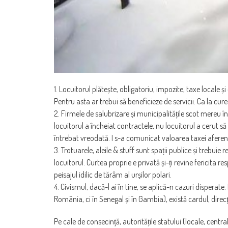
1. Locuitorul plătește, obligatoriu, impozite, taxe locale ș
Pentru asta ar trebui să beneficieze de servicii. Ca la cure
2. Firmele de salubrizare și municipalitățile scot mereu î
locuitorul a încheiat contractele, nu locuitorul a cerut să
întrebat vreodată. I s-a comunicat valoarea taxei aferent
3. Trotuarele, aleile & stuff sunt spații publice și trebuie r
locuitorul. Curtea proprie e privată și-ți revine fericita 
peisajul idilic de tărâm al urșilor polari.
4. Civismul, dacă-l ai în tine, se aplică-n cazuri disperat
România, ci în Senegal și în Gambia), există cardul, direcți
Pe cale de consecință, autoritățile statului (locale, cent