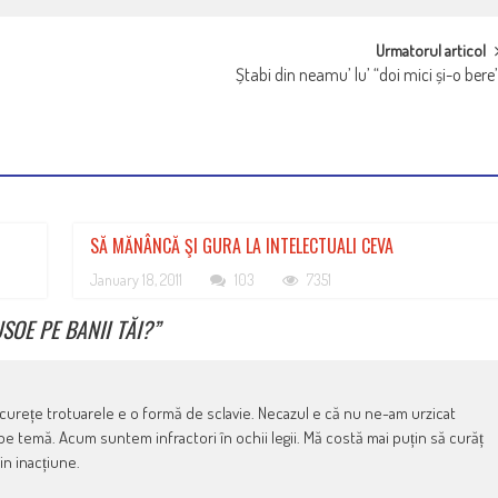
Urmatorul articol
Ștabi din neamu’ lu’ “doi mici și-o bere
SĂ MĂNÂNCĂ ŞI GURA LA INTELECTUALI CEVA
January 18, 2011
103
7351
SOE PE BANII TĂI?
”
 curețe trotuarele e o formă de sclavie. Necazul e că nu ne-am urzicat
 pe temă. Acum suntem infractori în ochii legii. Mă costă mai puțin să curăț
n inacțiune.