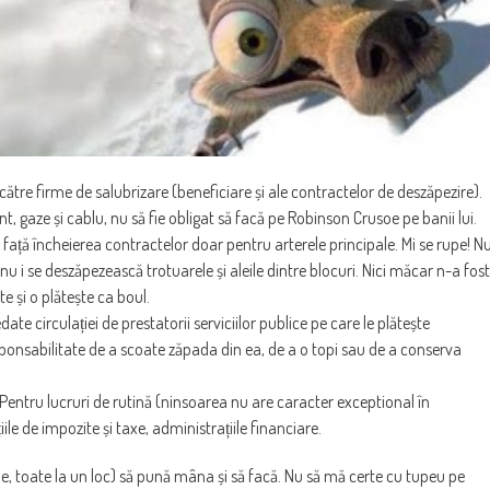
i către firme de salubrizare (beneficiare și ale contractelor de deszăpezire).
nt, gaze și cablu, nu să fie obligat să facă pe Robinson Crusoe pe banii lui.
n față încheierea contractelor doar pentru arterele principale. Mi se rupe! N
 nu i se deszăpezească trotuarele și aleile dintre blocuri. Nici măcar n-a fost
e și o plătește ca boul.
edate circulației de prestatorii serviciilor publice pe care le plătește
responsabilitate de a scoate zăpada din ea, de a o topi sau de a conserva
e. Pentru lucruri de rutină (ninsoarea nu are caracter exceptional în
ile de impozite și taxe, administrațiile financiare.
rale, toate la un loc) să pună mâna și să facă. Nu să mă certe cu tupeu pe