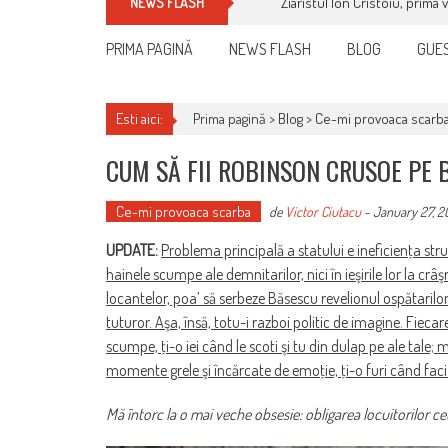
Ziaristul Ion Cristoiu, prima 
NEWS FLASH
PRIMA PAGINĂ
NEWS FLASH
BLOG
GUES
Esti aici:
Prima pagină >
Blog
>
Ce-mi provoaca scarb
CUM SĂ FII ROBINSON CRUSOE PE B
Ce-mi provoaca scarba
de
Victor Ciutacu
-
January 27, 2
UPDATE:
Problema principală a statului e ineficienţa stru
hainele scumpe ale demnitarilor, nici în ieşirile lor la 
locantelor, poa’ să serbeze Băsescu revelionul ospătarilor 
tuturor. Aşa, însă, totu-i razboi politic de imagine. Fieca
scumpe, ţi-o iei când le scoti şi tu din dulap pe ale tale;
momente grele şi încărcate de emoţie, ţi-o furi când faci l
Mă întorc la o mai veche obsesie: obligarea locuitorilor cet