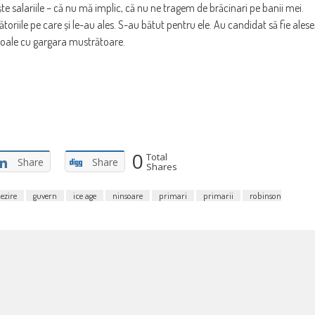
ște salariile – că nu mă implic, că nu ne tragem de brăcinari pe banii mei.
gătoriile pe care și le-au ales. S-au bătut pentru ele. Au candidat să fie alese
i moale cu gargara mustrătoare.
0
Total
Share
Share
Shares
ezire
guvern
ice age
ninsoare
primari
primarii
robinson