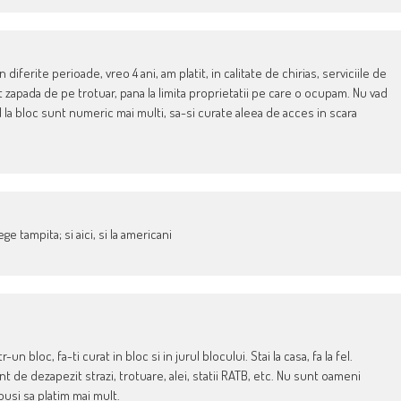
 diferite perioade, vreo 4 ani, am platit, in calitate de chirias, serviciile de
at zapada de pe trotuar, pana la limita proprietatii pe care o ocupam. Nu vad
d la bloc sunt numeric mai multi, sa-si curate aleea de acces in scara
ege tampita; si aici, si la americani
un bloc, fa-ti curat in bloc si in jurul blocului. Stai la casa, fa la fel.
nt de dezapezit strazi, trotuare, alei, statii RATB, etc. Nu sunt oameni
pusi sa platim mai mult.