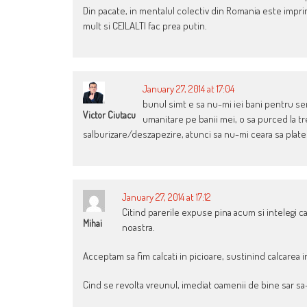
Din pacate, in mentalul colectiv din Romania este imprim
mult si CEILALTI fac prea putin.
January 27, 2014 at 17:04
bunul simt e sa nu-mi iei bani pentru ser
Victor Ciutacu
umanitare pe banii mei, o sa purced la tr
salburizare/deszapezire, atunci sa nu-mi ceara sa plates
January 27, 2014 at 17:12
Citind parerile expuse pina acum si intelegi
Mihai
noastra.
Acceptam sa fim calcati in picioare, sustinind calcarea 
Cind se revolta vreunul, imediat oamenii de bine sar sa-i 