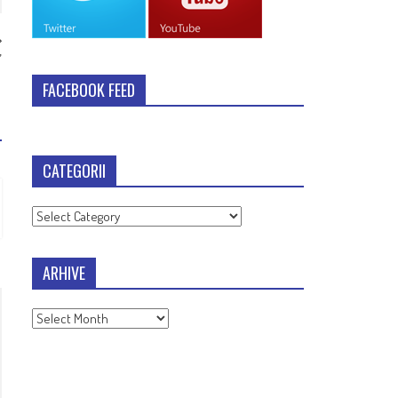
”
FACEBOOK FEED
CATEGORII
Categorii
ARHIVE
Arhive