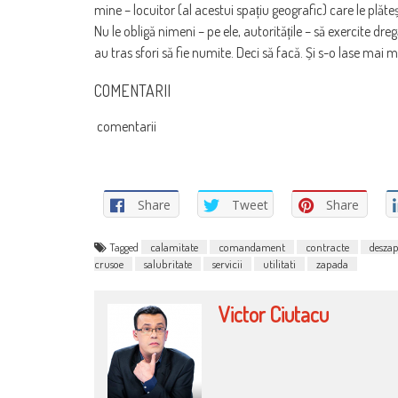
mine – locuitor (al acestui spațiu geografic) care le plăte
Nu le obligă nimeni – pe ele, autoritățile – să exercite dre
au tras sfori să fie numite. Deci să facă. Și s-o lase ma
COMENTARII
comentarii
Share
Tweet
Share
Tagged
calamitate
comandament
contracte
deszap
crusoe
salubritate
servicii
utilitati
zapada
Victor Ciutacu