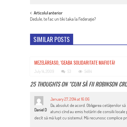
POST
Articolul anterior
Dedule, te fac un tiki taka la Federație?
NAVIGATION
SIMILAR POSTS
MEZELĂREASO, ‘GEABA SOLIDARITATE MAFIOTĂ!
July 14, 2009
53
5484
25 THOUGHTS ON “
CUM SĂ FII ROBINSON CRU
January 27, 2014 at 16:06
Da, absolut de acord. Obligarea cetățenilor să
Daniel D
atunci cînd au emis hotărîri de consilii locale
decît să mă lupt cu sistemul. Mă recunosc complice pri