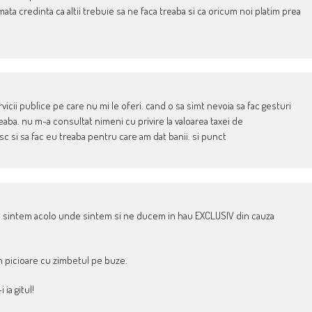
ata credinta ca altii trebuie sa ne faca treaba si ca oricum noi platim prea
vicii publice pe care nu mi le oferi. cand o sa simt nevoia sa fac gesturi
eaba. nu m-a consultat nimeni cu privire la valoarea taxei de
c si sa fac eu treaba pentru care am dat banii. si punct
 ca sintem acolo unde sintem si ne ducem in hau EXCLUSIV din cauza
in picioare cu zimbetul pe buze.
ia gitul!