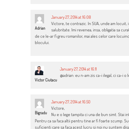
January 27, 2014 at 16:08
Victore, te contrazic. In SUA, unde am locuit, in
Adrian
salubritate. Imi revenea, insa, obligatia sa cur
de ce le-ar fi greu romanilor, mai ales celor care locuin
blocului.
January 27, 2014 at 16:11
@adrian: eu n-am zis ca-i ilegal, ci ca-i o l
Victor Ciutacu
January 27, 2014 at 16:50
Victore,
Bigradu
Nu e o lege tampita ci una de bun simt. Stai intr-
Pentru ca sa faca altii pentru tine ar fi foarte scump. Su
suficienti care sa faca acest lucru si noi nu suntem dis