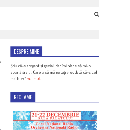
DESPRE MINE
5
Știu că-s arogant și genial, dar îmi place să mi-o
spună și alții. Oare o să mă iertați vreodată că-s cel
mai bun?
mai mult
RECLAME