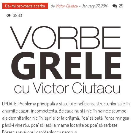
Ce-mi provoaca scarba
25
de
Victor Ciutacu
-
January 27, 2014
3963
UPDATE: Problema principală a statului e ineficienţa structurilor sale; în
anumite cazuri, incompetenţa. Beleaua nu stă nici în hainele scumpe
ale demnitarilor, nici în ieşirile lor la crâşmă. Poa' să bată Ponta mingea
până-i vine rău, poa' să iasă la mama locantelor, poa' să serbeze
Băsescu revelionul ospătarilor cu nemţii şi