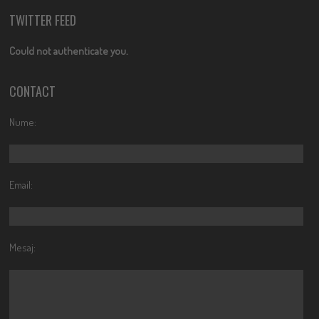
TWITTER FEED
Could not authenticate you.
CONTACT
Nume:
Email:
Mesaj: