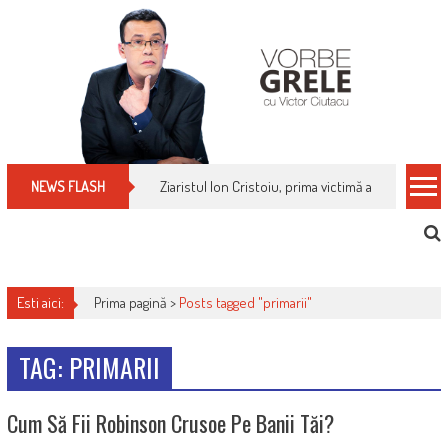
Skip
to
content
Ziaristul Ion Cristoiu, prima victimă a noi cenzuri 
NEWS FLASH
Esti aici:
Prima pagină >
Posts tagged "primarii"
TAG: PRIMARII
Cum Să Fii Robinson Crusoe Pe Banii Tăi?