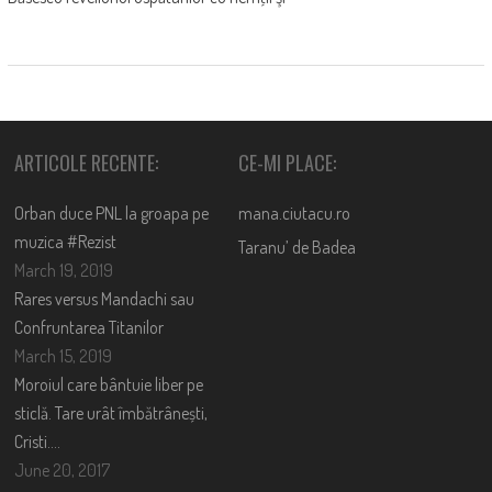
ARTICOLE RECENTE:
CE-MI PLACE:
Orban duce PNL la groapa pe
mana.ciutacu.ro
muzica #Rezist
Taranu’ de Badea
March 19, 2019
Rares versus Mandachi sau
Confruntarea Titanilor
March 15, 2019
Moroiul care bântuie liber pe
sticlă. Tare urât îmbătrânești,
Cristi….
June 20, 2017