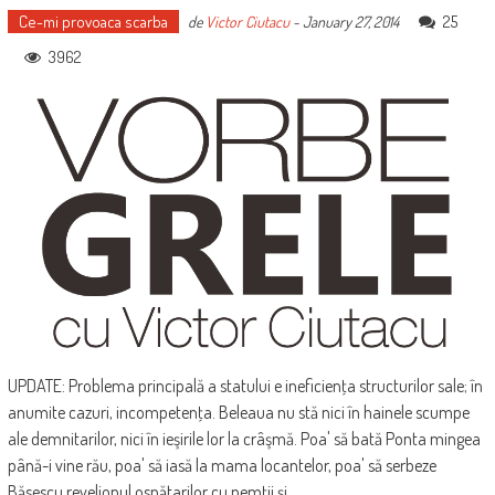
Ce-mi provoaca scarba
25
de
Victor Ciutacu
-
January 27, 2014
3962
UPDATE: Problema principală a statului e ineficienţa structurilor sale; în
anumite cazuri, incompetenţa. Beleaua nu stă nici în hainele scumpe
ale demnitarilor, nici în ieşirile lor la crâşmă. Poa' să bată Ponta mingea
până-i vine rău, poa' să iasă la mama locantelor, poa' să serbeze
Băsescu revelionul ospătarilor cu nemţii şi