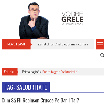
Skip
to
content
Ziaristul Ion Cristoiu, prima victimă a noi cenzuri 
NEWS FLASH
Esti aici:
Prima pagină >
Posts tagged "salubritate"
TAG: SALUBRITATE
Cum Să Fii Robinson Crusoe Pe Banii Tăi?