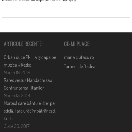
ARTICOLE RECENTE:
CE-MI PLACE:
Orban duce PNL la groapa pe
mana.ciutacu.ro
muzica #Rezist
Taranu’ de Badea
March 19, 2019
Rares versus Mandachi sau
Confruntarea Titanilor
March 15, 2019
Moroiul care bântuie liber pe
sticlă. Tare urât îmbătrânești,
Cristi….
June 20, 2017