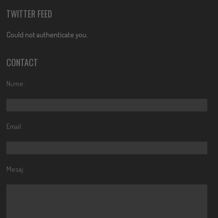
TWITTER FEED
Could not authenticate you.
CONTACT
Nume:
Email:
Mesaj: