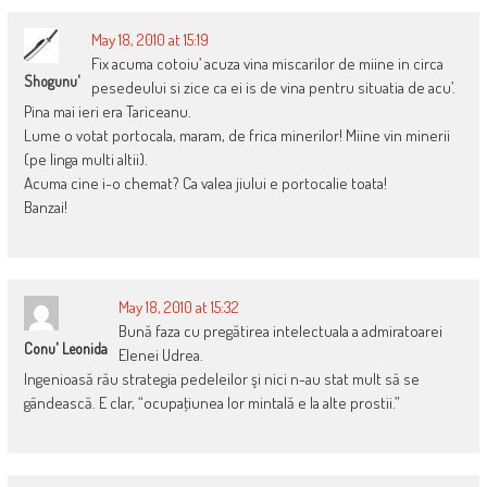
May 18, 2010 at 15:19
Fix acuma cotoiu’ acuza vina miscarilor de miine in circa
Shogunu'
pesedeului si zice ca ei is de vina pentru situatia de acu’.
Pina mai ieri era Tariceanu.
Lume o votat portocala, maram, de frica minerilor! Miine vin minerii
(pe linga multi altii).
Acuma cine i-o chemat? Ca valea jiului e portocalie toata!
Banzai!
May 18, 2010 at 15:32
Bună faza cu pregătirea intelectuala a admiratoarei
Conu' Leonida
Elenei Udrea.
Ingenioasă rău strategia pedeleilor şi nici n-au stat mult să se
gândească. E clar, “ocupaţiunea lor mintală e la alte prostii.”