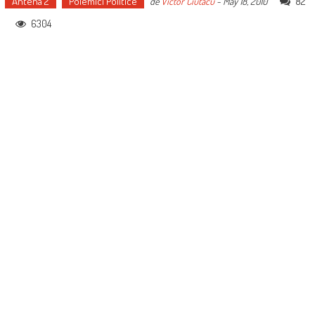
Antena 2
Polemici Politice
82
de
Victor Ciutacu
-
May 18, 2010
6304