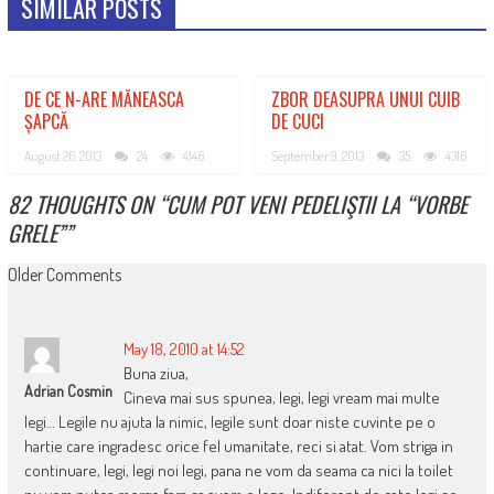
SIMILAR POSTS
DE CE N-ARE MĂNEASCA
ZBOR DEASUPRA UNUI CUIB
ȘAPCĂ
DE CUCI
August 26, 2013
24
4146
September 9, 2013
35
4316
82 THOUGHTS ON “
CUM POT VENI PEDELIŞTII LA “VORBE
GRELE”
”
COMMENT
Older Comments
NAVIGATION
May 18, 2010 at 14:52
Buna ziua,
Adrian Cosmin
Cineva mai sus spunea, legi, legi vream mai multe
legi… Legile nu ajuta la nimic, legile sunt doar niste cuvinte pe o
hartie care ingradesc orice fel umanitate, reci si atat. Vom striga in
continuare, legi, legi noi legi, pana ne vom da seama ca nici la toilet