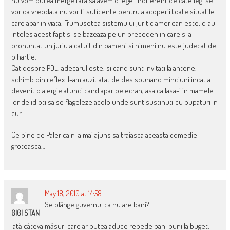
nu vom putea merge fara sa avem o lege. Indiferent de cate legi se
vor da vreodata nu vor fi suficente pentru a acoperii toate situatile
care apar in viata. Frumusetea sistemului juritic american este, c-au
inteles acest fapt si se bazeaza pe un preceden in care s-a
pronuntat un juriu alcatuit din oameni si nimeni nu este judecat de
o hartie.
Cat despre PDL, adecarul este, si cand sunt invitati la antene,
schimb din reflex. I-am auzit atat de des spunand minciuni incat a
devenit o alergie atunci cand apar pe ecran, asa ca lasa-i in mamele
lor de idioti sa se flageleze acolo unde sunt sustinuti cu pupaturi in
cur…
Ce bine de Paler ca n-a mai ajuns sa traiasca aceasta comedie
groteasca…
May 18, 2010 at 14:58
Se plânge guvernul ca nu are bani?
GIGI STAN
Iată câteva măsuri care ar putea aduce repede bani buni la buget: