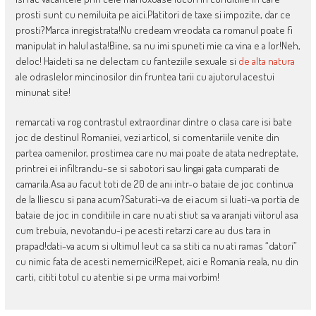
prosti sunt cu nemiluita pe aici.Platitori de taxe si impozite, dar ce
prosti?Marca inregistrata!Nu credeam vreodata ca romanul poate fi
manipulat in halul asta!Bine, sa nu imi spuneti mie ca vina e a lor!Neh,
deloc! Haideti sa ne delectam cu fanteziile sexuale si
de alta natura
ale odraslelor mincinosilor din fruntea tarii cu ajutorul acestui
minunat site!
remarcati va rog contrastul extraordinar dintre o clasa care isi bate
joc de destinul Romaniei, vezi articol, si comentariile venite din
partea oamenilor, prostimea care nu mai poate de atata nedreptate,
printrei ei infiltrandu-se si sabotori sau lingai gata cumparati de
camarila.Asa au facut toti de 20 de ani intr-o bataie de joc continua
de la Iliescu si pana acum?Saturati-va de ei acum si luati-va portia de
bataie de joc in conditiile in care nu ati stiut sa va aranjati viitorul asa
cum trebuia, nevotandu-i pe acesti retarzi care au dus tara in
prapad!dati-va acum si ultimul leut ca sa stiti ca nu ati ramas “datori”
cu nimic fata de acesti nemernici!Repet, aici e Romania reala, nu din
carti, cititi totul cu atentie si pe urma mai vorbim!