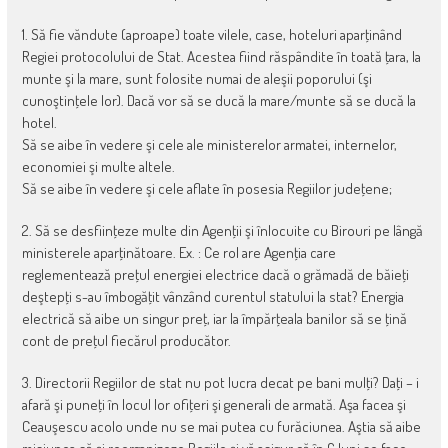
1. Să fie văndute (aproape) toate vilele, case, hoteluri aparţinând
Regiei protocolului de Stat. Acestea fiind răspândite în toată ţara, la
munte şi la mare, sunt folosite numai de aleşii poporului (şi
cunoştinţele lor). Dacă vor să se ducă la mare/munte să se ducă la
hotel.
Să se aibe în vedere şi cele ale ministerelor armatei, internelor,
economiei şi multe altele.
Să se aibe în vedere şi cele aflate în posesia Regiilor judeţene;
2. Să se desfiinţeze multe din Agenţii şi înlocuite cu Birouri pe lângă
ministerele aparţinătoare. Ex. : Ce rol are Agenţia care
reglementează preţul energiei electrice dacă o grămadă de băieţi
deştepţi s-au îmbogăţit vânzând curentul statului la stat? Energia
electrică să aibe un singur preţ, iar la împărţeala banilor să se ţină
cont de preţul fiecărul producător.
3. Directorii Regiilor de stat nu pot lucra decat pe bani mulţi? Daţi – i
afară şi puneţi în locul lor ofiţeri şi generali de armată. Aşa facea şi
Ceauşescu acolo unde nu se mai putea cu furăciunea. Aştia să aibe