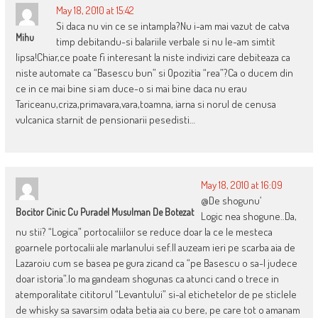
May 18, 2010 at 15:42
Si daca nu vin ce se intampla?Nu i-am mai vazut de catva
Mihu
timp debitandu-si balariile verbale si nu le-am simtit
lipsa!Chiar,ce poate fi interesant la niste indivizi care debiteaza ca
niste automate ca “Basescu bun” si Opozitia “rea”?Ca o ducem din
ce in ce mai bine si am duce-o si mai bine daca nu erau
Tariceanu,criza,primavara,vara,toamna, iarna si norul de cenusa
vulcanica starnit de pensionarii pesedisti…
May 18, 2010 at 16:09
@De shogunu’
Bocitor Cinic Cu Puradel Musulman De Botezat
Logic nea shogune..Da,
nu stii? “Logica” portocaliilor se reduce doar la ce le mesteca
goarnele portocalii ale marlanului sef.Il auzeam ieri pe scarba aia de
Lazaroiu cum se basea pe gura zicand ca “pe Basescu o sa-l judece
doar istoria”.Io ma gandeam shogunas ca atunci cand o trece in
atemporalitate cititorul “Levantului” si-al etichetelor de pe sticlele
de whisky sa savarsim odata betia aia cu bere, pe care tot o amanam