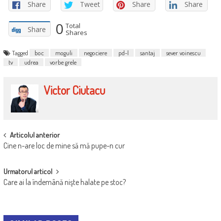
Share
Tweet
Share
Share
0
Total
Share
Shares
Tagged
boc
moguli
negociere
pd-l
santaj
sever voinescu
tv
udrea
vorbe grele
Victor Ciutacu
POST
Articolul anterior
Cine n-are loc de mine să mă pupe-n cur
NAVIGATION
Urmatorul articol
Care ai la îndemână nişte halate pe stoc?