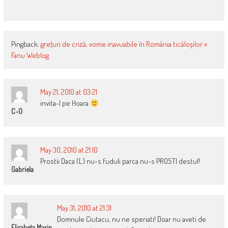
Pingback:
greţuri de criză, vome inavuabile în România ticăloşilor «
Fanu Weblog
May 21, 2010 at 03:21
invita-l pe Hoara
C-O
May 30, 2010 at 21:10
Prostii Daca (L) nu-s fuduli parca nu-s PROSTI destul!
Gabriela
May 31, 2010 at 21:31
Domnule Ciutacu, nu ne speriati! Doar nu aveti de
Elisabeta Marin