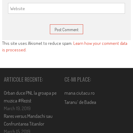
This site uses Akismet to reduce spam.
Learn how your comment data
is processed
.
ARTICOLE RECENTE:
CE-MI PLACE:
Orban duce PNL la groapa pe
mana.ciutacu.ro
muzica #Rezist
Taranu’ de Badea
March 19, 2019
Rares versus Mandachi sau
Confruntarea Titanilor
March 15, 2019