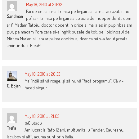
May 18, 2010 at 20:32
Pai de ce sa-i mai trimita pe lingaii aia care s-au uzat, cind
Sandman
po’ sa-i trimita pe lingaii aia cu aura de independenti, cum
ar fi Madam Tatoiu, doctor docent in orice si mai ales in pupinbasism
pur, pe madam Pora care si-a inghit buzele de tot, pe libidinosul de
Mircea Marian si lista ar putea continua, doar ca mi s-a facut greata
amintindu-i. Bleah!
May 18, 2010 at 20:53
Mai întâi să vă roage, şi să nu vă “facă programu”. Că vi-l
C. Bojan
faceţi singur.
May 18, 2010 at 21:03
@Ciutacu
Trefla
Am lucrat la Rafo 12 ani, multumita lu Tender, Gaureanu,
Iacubov si altii, acuma sunt prin Italia.