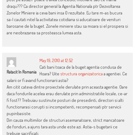
draqu??? Ca director general la Agentia Nationala ptr Dezvoltarea
Zonelor Miniere ia ceva bani insa 0 rezultate. Eu tare m-as bucura
sa-l cautati nitel la activitatea cotidiana si aducatoare de venituri
barosane de la buget. Zonele miniere stau sa moara si el prospera si
are neobrazarea sa prosteasca lumea asta.
May 19, 2010 at 12:52
Cati bani toaca de la buget agentia condusa de
Ratacit In Romania
Hoara? Uite
structura organizatorica
a agentiei. Ce
salarii or fi avand functionarii astia?
Am citit cateva dintre proiectele derulate prin aceasta agentie. Oare
daca fondurile acelea erau derulate prin administratiile locale, ce-ar
fi fost?? Trebuiau sustinute posturi de presedinti, directori si alti
functionarasi corupti si incompetenti, recompensati ptr servicii
pupinbasiste.
Din cauza multimilor de structuri asemanatoare, strict mancatoare
de fonduri, a ajuns tara asta unde este azi. Astia-s bugetarii ce
trebuie sacrificati.