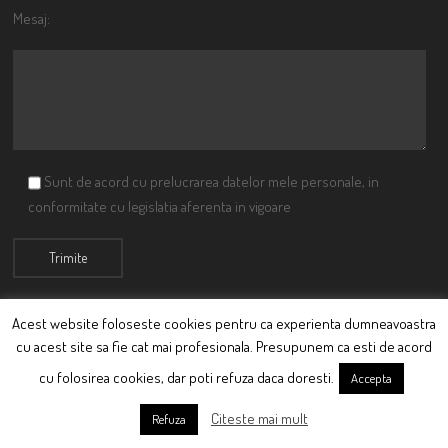
Mesaj:
Sunt de acord cu prelucrarea datelor mele personale, in
conformitate cu legislatia aferenta in vigoare
Acest website foloseste cookies pentru ca experienta dumneavoastra
cu acest site sa fie cat mai profesionala. Presupunem ca esti de acord
© Ciutacu 2015 Parte a Imperiului Ciutacesc.
cu folosirea cookies, dar poti refuza daca doresti.
Accepta
Powered By
Scriptics
Citeste mai mult
Refuza