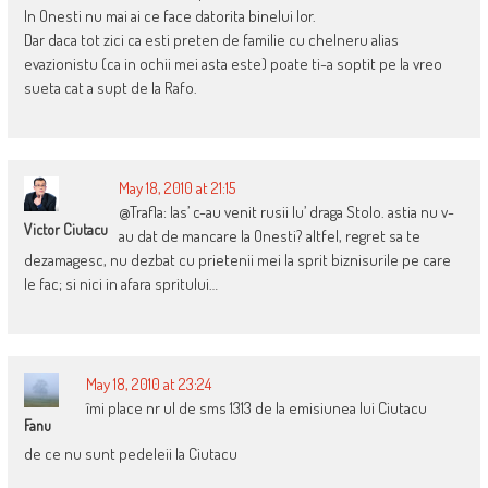
In Onesti nu mai ai ce face datorita binelui lor.
Dar daca tot zici ca esti preten de familie cu chelneru alias
evazionistu (ca in ochii mei asta este) poate ti-a soptit pe la vreo
sueta cat a supt de la Rafo.
May 18, 2010 at 21:15
@Trafla: las’ c-au venit rusii lu’ draga Stolo. astia nu v-
Victor Ciutacu
au dat de mancare la Onesti? altfel, regret sa te
dezamagesc, nu dezbat cu prietenii mei la sprit biznisurile pe care
le fac; si nici in afara spritului…
May 18, 2010 at 23:24
îmi place nr ul de sms 1313 de la emisiunea lui Ciutacu
Fanu
de ce nu sunt pedeleii la Ciutacu