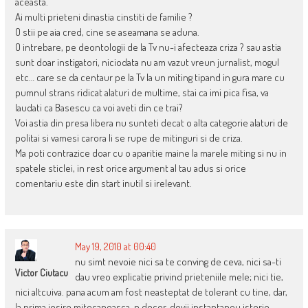
aceasta.
Ai multi prieteni dinastia cinstiti de familie ?
O stii pe aia cred, cine se aseamana se aduna.
O intrebare, pe deontologii de la Tv nu-i afecteaza criza ? sau astia
sunt doar instigatori, niciodata nu am vazut vreun jurnalist, mogul
etc… care se da centaur pe la Tv la un miting tipand in gura mare cu
pumnul strans ridicat alaturi de multime, stai ca imi pica fisa, va
laudati ca Basescu ca voi aveti din ce trai?
Voi astia din presa libera nu sunteti decat o alta categorie alaturi de
politai si vamesi carora li se rupe de mitinguri si de criza.
Ma poti contrazice doar cu o aparitie maine la marele miting si nu in
spatele sticlei, in rest orice argument al tau adus si orice
comentariu este din start inutil si irelevant.
May 19, 2010 at 00:40
nu simt nevoie nici sa te conving de ceva, nici sa-ti
Victor Ciutacu
dau vreo explicatie privind prieteniile mele; nici tie,
nici altcuiva. pana acum am fost neasteptat de tolerant cu tine, dar,
la prima iesire mitocaneasca-n decor, devii instantaneu istorie