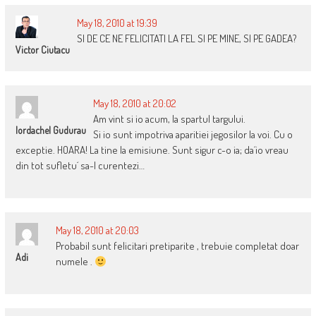
May 18, 2010 at 19:39
SI DE CE NE FELICITATI LA FEL SI PE MINE, SI PE GADEA?
Victor Ciutacu
May 18, 2010 at 20:02
Am vint si io acum, la spartul targului.
Iordachel Gudurau
Si io sunt impotriva aparitiei jegosilor la voi. Cu o
exceptie. HOARA! La tine la emisiune. Sunt sigur c-o ia; da´io vreau
din tot sufletu´ sa-l curentezi…
May 18, 2010 at 20:03
Probabil sunt felicitari pretiparite , trebuie completat doar
Adi
numele .