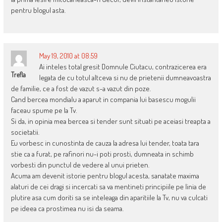
pentru blogul asta.
May 19, 2010 at 08:59
Ai inteles total gresit Domnule Ciutacu, contrazicerea era
Trefla
legata de cu totul altceva si nu de prietenii dumneavoastra
de familie, ce a fost de vazut s-a vazut din poze.
Cand bercea mondialu a aparut in compania lui basescu mogulii
faceau spume pe la Tv.
Si da, in opinia mea bercea si tender sunt situati pe aceiasi treapta a
societatii.
Eu vorbesc in cunostinta de cauza la adresa lui tender, toata tara
stie ca a furat, pe rafinori nu-i poti prosti, dumneata in schimb
vorbesti din punctul de vedere al unui prieten.
Acuma am devenit istorie pentru blogul acesta, sanatate maxima
alaturi de cei dragi si incercati sa va mentineti principiile pe linia de
plutire asa cum doriti sa se inteleaga din aparitiile la Tv, nu va culcati
pe ideea ca prostimea nu isi da seama.