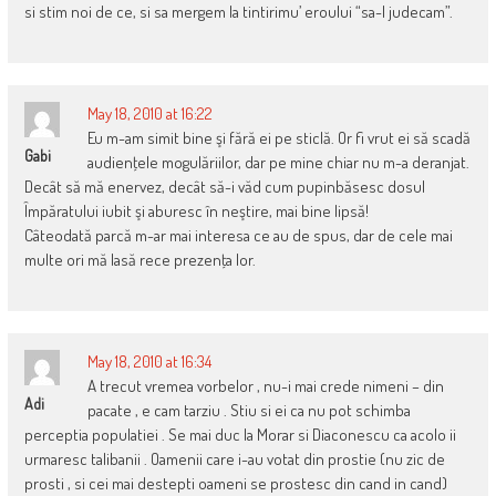
si stim noi de ce, si sa mergem la tintirimu’ eroului “sa-l judecam”.
May 18, 2010 at 16:22
Eu m-am simit bine şi fără ei pe sticlă. Or fi vrut ei să scadă
Gabi
audienţele mogulăriilor, dar pe mine chiar nu m-a deranjat.
Decât să mă enervez, decât să-i văd cum pupinbăsesc dosul
Împăratului iubit şi aburesc în neştire, mai bine lipsă!
Câteodată parcă m-ar mai interesa ce au de spus, dar de cele mai
multe ori mă lasă rece prezenţa lor.
May 18, 2010 at 16:34
A trecut vremea vorbelor , nu-i mai crede nimeni – din
Adi
pacate , e cam tarziu . Stiu si ei ca nu pot schimba
perceptia populatiei . Se mai duc la Morar si Diaconescu ca acolo ii
urmaresc talibanii . Oamenii care i-au votat din prostie (nu zic de
prosti , si cei mai destepti oameni se prostesc din cand in cand)