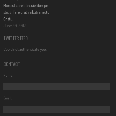
Moroiul care bântuie liber pe
sticlă. Tare urât îmbătrânești,
Cristi….
June 20, 2017
TWITTER FEED
Could not authenticate you.
CONTACT
Nume:
Email: