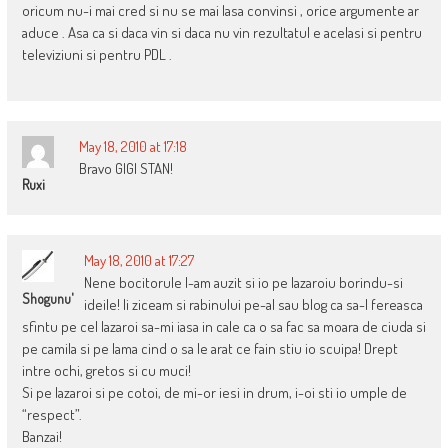
oricum nu-i mai cred si nu se mai lasa convinsi , orice argumente ar
aduce . Asa ca si daca vin si daca nu vin rezultatul e acelasi si pentru
televiziuni si pentru PDL .
May 18, 2010 at 17:18
Bravo GIGI STAN!
Ruxi
May 18, 2010 at 17:27
Nene bocitorule l-am auzit si io pe lazaroiu borindu-si
Shogunu'
ideile! Ii ziceam si rabinului pe-al sau blog ca sa-l fereasca
sfintu pe cel lazaroi sa-mi iasa in cale ca o sa fac sa moara de ciuda si
pe camila si pe lama cind o sa le arat ce fain stiu io scuipa! Drept
intre ochi, gretos si cu muci!
Si pe lazaroi si pe cotoi, de mi-or iesi in drum, i-oi sti io umple de
“respect”.
Banzai!