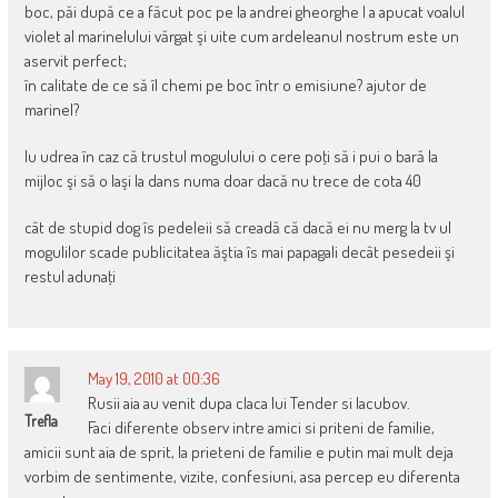
boc, păi după ce a făcut poc pe la andrei gheorghe l a apucat voalul
violet al marinelului vărgat şi uite cum ardeleanul nostrum este un
aservit perfect;
în calitate de ce să îl chemi pe boc într o emisiune? ajutor de
marinel?
lu udrea în caz că trustul mogulului o cere poţi să i pui o bară la
mijloc şi să o laşi la dans numa doar dacă nu trece de cota 40
cât de stupid dog îs pedeleii să creadă că dacă ei nu merg la tv ul
mogulilor scade publicitatea ăştia îs mai papagali decât pesedeii şi
restul adunaţi
May 19, 2010 at 00:36
Rusii aia au venit dupa claca lui Tender si Iacubov.
Trefla
Faci diferente observ intre amici si priteni de familie,
amicii sunt aia de sprit, la prieteni de familie e putin mai mult deja
vorbim de sentimente, vizite, confesiuni, asa percep eu diferenta