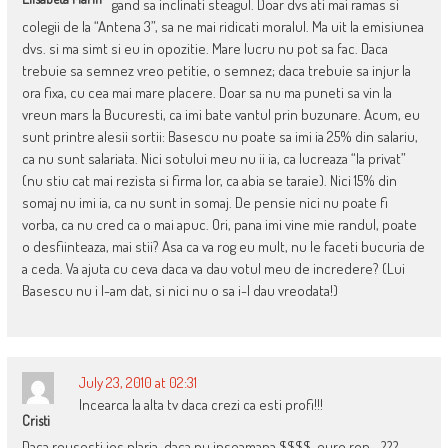
gand sa inclinati steagul. Doar dvs ati mai ramas si
colegii de la “Antena 3”, sa ne mai ridicati moralul. Ma uit la emisiunea
dvs. si ma simt si eu in opozitie. Mare lucru nu pot sa fac. Daca
trebuie sa semnez vreo petitie, o semnez; daca trebuie sa injur la
ora fixa, cu cea mai mare placere. Doar sa nu ma puneti sa vin la
vreun mars la Bucuresti, ca imi bate vantul prin buzunare. Acum, eu
sunt printre alesii sortii: Basescu nu poate sa imi ia 25% din salariu,
ca nu sunt salariata. Nici sotului meu nu ii ia, ca lucreaza “la privat”
(nu stiu cat mai rezista si firma lor, ca abia se taraie). Nici 15% din
somaj nu imi ia, ca nu sunt in somaj. De pensie nici nu poate fi
vorba, ca nu cred ca o mai apuc. Ori, pana imi vine mie randul, poate
o desfiinteaza, mai stii? Asa ca va rog eu mult, nu le faceti bucuria de
a ceda. Va ajuta cu ceva daca va dau votul meu de incredere? (Lui
Basescu nu i l-am dat, si nici nu o sa i-l dau vreodata!)
July 23, 2010 at 02:31
Incearca la alta tv daca crezi ca esti profi!!!
Cristi
Daca reusesti jos plaria ,daca nu inseamana $$$$, euro,ron….???