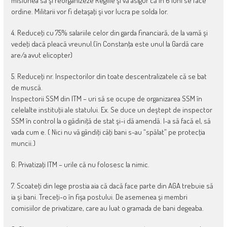
misiunea să şi reorganizeze Regiile şi vă asigur că în 6 luni se face
ordine. Militarii vor fi detaşaţi şi vor lucra pe solda lor.
4. Reduceţi cu 75% salariile celor din garda financiară, de la vamă şi
vedeţi dacă pleacă vreunul.(în Constanţa este unul la Gardă care
are/a avut elicopter)
5. Reduceţi nr. Inspectorilor din toate descentralizatele că se bat
de muscă.
Inspectorii SSM din ITM – uri să se ocupe de organizarea SSM în
celelalte instituţii ale statului. Ex. Se duce un deştept de inspector
SSM în control la o gădiniţă de stat şi-i dă amendă. I-a să facă el, să
vada cum e. ( Nici nu vă gândiţi câţi bani s-au “spălat” pe protecţia
muncii.)
6. Privatizaţi ITM – urile că nu folosesc la nimic.
7. Scoateţi din lege prostia aia că dacă face parte din AGA trebuie să
ia şi bani. Treceţi-o în fişa postului. De asemenea şi membri
comisiilor de privatizare, care au luat o gramada de bani degeaba.