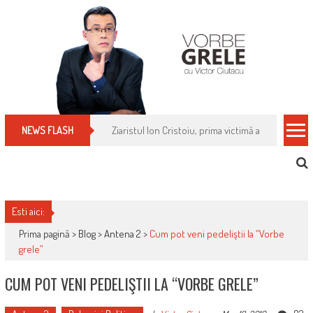
Skip
to
content
Cum îți schimbi, rapid, gratuit și eficient, furniz
NEWS FLASH
Esti aici:
Prima pagină >
Blog
>
Antena 2
>
Cum pot veni pedeliştii la “Vorbe
grele”
CUM POT VENI PEDELIŞTII LA “VORBE GRELE”