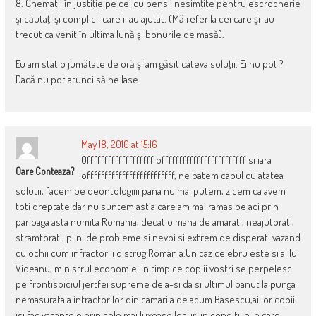
8. Chematii în justiţie pe cei cu pensii nesimţite pentru escrocherie
şi căutaţi şi complicii care i-au ajutat. (Mă refer la cei care şi-au
trecut ca venit în ultima lună şi bonurile de masă).
Eu am stat o jumătate de oră şi am găsit câteva soluţii. Ei nu pot ?
Dacă nu pot atunci să ne lase.
May 18, 2010 at 15:16
Offfffffffffffffffff offffffffffffffffffffffff si iara
Oare Conteaza?
offfffffffffffffffffffffff, ne batem capul cu atatea
solutii, facem pe deontologiiii pana nu mai putem, zicem ca avem
toti dreptate dar nu suntem astia care am mai ramas pe aci prin
parloaga asta numita Romania, decat o mana de amarati, neajutorati,
stramtorati, plini de probleme si nevoi si extrem de disperati vazand
cu ochii cum infractoriii distrug Romania.Un caz celebru este si al lui
Videanu, ministrul economiei.In timp ce copiii vostri se perpelesc
pe frontispiciul jertfei supreme de a-si da si ultimul banut la punga
nemasurata a infractorilor din camarila de acum Basescu,ai lor copii
isi fac vacantele prin cele mai luxoase locuri in conditiile in care