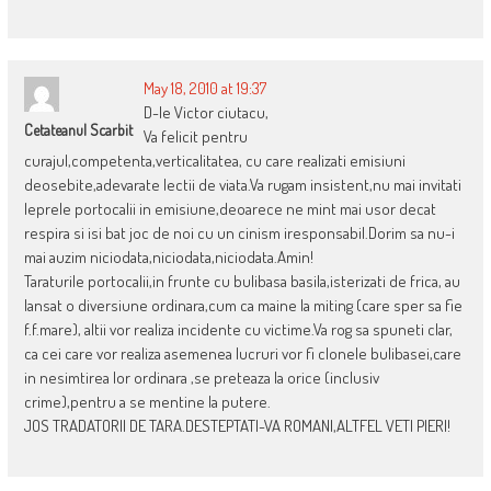
May 18, 2010 at 19:37
D-le Victor ciutacu,
Cetateanul Scarbit
Va felicit pentru
curajul,competenta,verticalitatea, cu care realizati emisiuni
deosebite,adevarate lectii de viata.Va rugam insistent,nu mai invitati
leprele portocalii in emisiune,deoarece ne mint mai usor decat
respira si isi bat joc de noi cu un cinism iresponsabil.Dorim sa nu-i
mai auzim niciodata,niciodata,niciodata.Amin!
Taraturile portocalii,in frunte cu bulibasa basila,isterizati de frica, au
lansat o diversiune ordinara,cum ca maine la miting (care sper sa fie
f.f.mare), altii vor realiza incidente cu victime.Va rog sa spuneti clar,
ca cei care vor realiza asemenea lucruri vor fi clonele bulibasei,care
in nesimtirea lor ordinara ,se preteaza la orice (inclusiv
crime),pentru a se mentine la putere.
JOS TRADATORII DE TARA.DESTEPTATI-VA ROMANI,ALTFEL VETI PIERI!