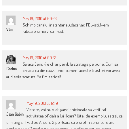
May 19, 2010 at 09:23
Schimb canalul instantaneu,daca vad PDL-isti.N-am
Vlad
rabdare si nervi sa-i vad.
May 19, 2010 at 09:52
Saraca Jeni. K e chiar penibila strategia pe bune. Cum sa
Corina
creada ca din cauza unor oameni aceste trusturi vor avea
audienta scazuza. Sa fim seriosi!
May 19, 2010 at 12:19
Victore, voi nu v-ati gandit niciodata sa verificati
Jean Gabin
activitatea oficiala a lui Hoara? Uite, de exemplu, astazi, ca
e miting si il vad pe Antena 2 pe Hoara ca e si el in zona, oare are
post pe astazi? poate o avea concediu, motivare sau ce mama