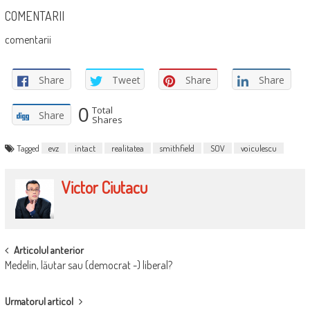
COMENTARII
comentarii
Share
Tweet
Share
Share
0
Total
Share
Shares
Tagged
evz
intact
realitatea
smithfield
SOV
voiculescu
Victor Ciutacu
POST
Articolul anterior
Medelin, lăutar sau (democrat -) liberal?
NAVIGATION
Urmatorul articol