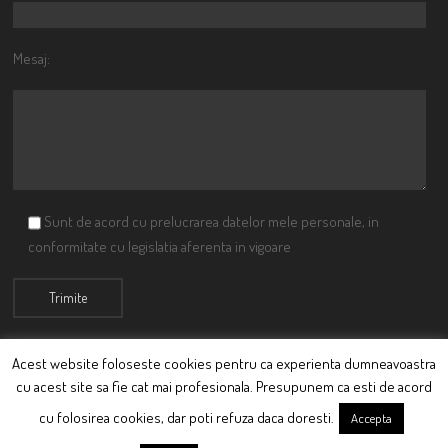
Mesaj:
Sunt de acord cu prelucrarea datelor mele personale, in
conformitate cu legislatia aferenta in vigoare
Acest website foloseste cookies pentru ca experienta dumneavoastra
cu acest site sa fie cat mai profesionala. Presupunem ca esti de acord
© Ciutacu 2015 Parte a Imperiului Ciutacesc.
cu folosirea cookies, dar poti refuza daca doresti.
Accepta
Powered By
Scriptics