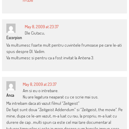
n=536
May 8, 2009 at 23:37
Dle Ciutacu,
Escorpion
Va multumesc foarte mult pentru cuvintele frumoase pe care le-ati
spus despre Dl. Vadim.
Va multumesc si pentru ca a fost invitat la Antena 3.
May 8, 2009 at 23:37
Am si eu o intrebare.
Anca
Nu are legatura neaparat cu ce scrie mai sus.
Ma intrebam daca ati vazut filmul “Zeitgeist”
De fapt sunt doua “Zeitgeist Addendum” si “Zeitgeist, the movie”. Pe
mine, dupa ce le-am vazut, m-a luat cu rau, la propriu, m-a luat cu
durere de cap…multi spun ca este cel mai tare documentar al
tuturor timpurilor si este in mare despre cum bancile impun ceea