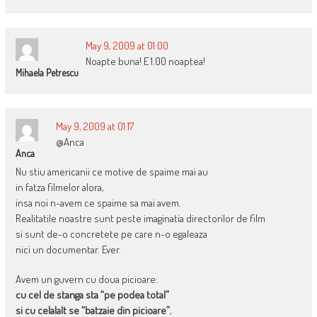
May 9, 2009 at 01:00
Noapte buna! E 1.00 noaptea!
Mihaela Petrescu
May 9, 2009 at 01:17
@Anca
Anca
Nu stiu americanii ce motive de spaime mai au
in fatza filmelor alora,
insa noi n-avem ce spaime sa mai avem.
Realitatile noastre sunt peste imaginatia directorilor de film
si sunt de-o concretete pe care n-o egaleaza
nici un documentar. Ever.
Avem un guvern cu doua picioare:
cu cel de stanga sta “pe podea total”
si cu celalalt se “batzaie din picioare”
,