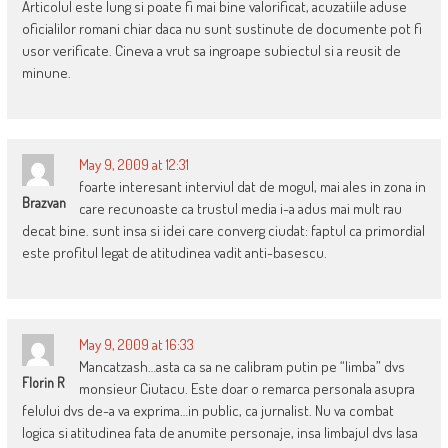
Articolul este lung si poate fi mai bine valorificat, acuzatiile aduse
oficialilor romani chiar daca nu sunt sustinute de documente pot fi
usor verificate. Cineva a vrut sa ingroape subiectul si a reusit de
minune.
May 9, 2009 at 12:31
foarte interesant interviul dat de mogul, mai ales in zona in
Brazvan
care recunoaste ca trustul media i-a adus mai mult rau
decat bine. sunt insa si idei care converg ciudat: faptul ca primordial
este profitul legat de atitudinea vadit anti-basescu.
May 9, 2009 at 16:33
Mancatzash…asta ca sa ne calibram putin pe “limba” dvs
Florin R
monsieur Ciutacu. Este doar o remarca personala asupra
felului dvs de-a va exprima…in public, ca jurnalist. Nu va combat
logica si atitudinea fata de anumite personaje, insa limbajul dvs lasa