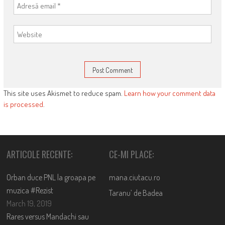
This site uses Akismet to reduce spam.
Learn how your comment data
is processed
.
ARTICOLE RECENTE:
CE-MI PLACE:
Orban duce PNL la groapa pe
mana.ciutacu.ro
muzica #Rezist
Taranu’ de Badea
March 19, 2019
Rares versus Mandachi sau