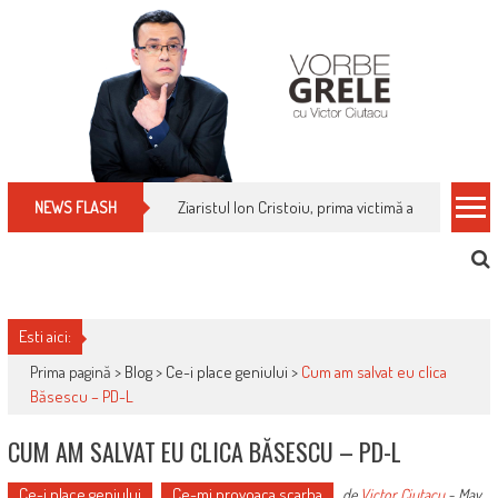
Skip
to
content
Ziaristul Ion Cristoiu, prima victimă a noi cenzuri 
NEWS FLASH
Esti aici:
Prima pagină >
Blog
>
Ce-i place geniului
>
Cum am salvat eu clica
Băsescu – PD-L
CUM AM SALVAT EU CLICA BĂSESCU – PD-L
Ce-i place geniului
Ce-mi provoaca scarba
de
Victor Ciutacu
-
May