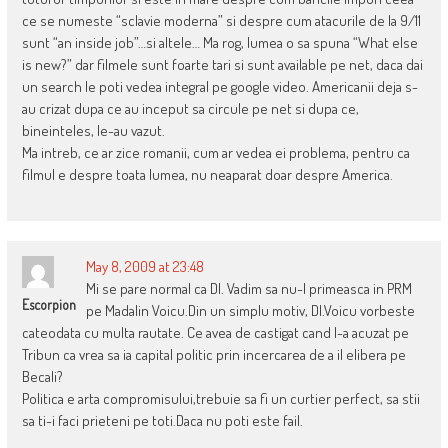
ce se numeste “sclavie moderna” si despre cum atacurile de la 9/11
sunt “an inside job”…si altele… Ma rog, lumea o sa spuna “What else
is new?” dar filmele sunt foarte tari si sunt available pe net, daca dai
un search le poti vedea integral pe google video. Americanii deja s-
au crizat dupa ce au inceput sa circule pe net si dupa ce,
bineinteles, le-au vazut.
Ma intreb, ce ar zice romanii, cum ar vedea ei problema, pentru ca
filmul e despre toata lumea, nu neaparat doar despre America.
May 8, 2009 at 23:48
Mi se pare normal ca Dl. Vadim sa nu-l primeasca in PRM
Escorpion
pe Madalin Voicu.Din un simplu motiv, Dl.Voicu vorbeste
cateodata cu multa rautate. Ce avea de castigat cand l-a acuzat pe
Tribun ca vrea sa ia capital politic prin incercarea de a il elibera pe
Becali?
Politica e arta compromisului,trebuie sa fi un curtier perfect, sa stii
sa ti-i faci prieteni pe toti.Daca nu poti este fail.