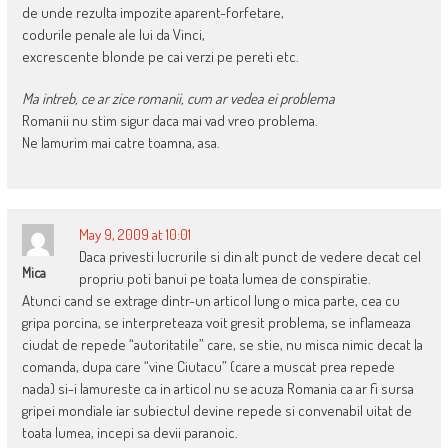
de unde rezulta impozite aparent-forfetare,
codurile penale ale lui da Vinci,
excrescente blonde pe cai verzi pe pereti etc.
Ma intreb, ce ar zice romanii, cum ar vedea ei problema
Romanii nu stim sigur daca mai vad vreo problema.
Ne lamurim mai catre toamna, asa.
May 9, 2009 at 10:01
Daca privesti lucrurile si din alt punct de vedere decat cel
Mica
propriu poti banui pe toata lumea de conspiratie.
Atunci cand se extrage dintr-un articol lung o mica parte, cea cu
gripa porcina, se interpreteaza voit gresit problema, se inflameaza
ciudat de repede “autoritatile” care, se stie, nu misca nimic decat la
comanda, dupa care “vine Ciutacu” (care a muscat prea repede
nada) si-i lamureste ca in articol nu se acuza Romania ca ar fi sursa
gripei mondiale iar subiectul devine repede si convenabil uitat de
toata lumea, incepi sa devii paranoic.