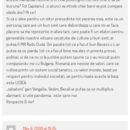
bucure? Tot Capitanul…si atunci va intreb chiar banii va pot cumpara
ideile dvs? Pt ce?
Si ca o idee pentru un viitor presedinte tot parerea mea, este ca un
personaj care are un bun simt care debordeaza si care mi-ar face
placere sa ma reprezinte in afara tarii, care poate fi un etalon pentru
generatiile noastre viitoare secatuite de cultura si bun simt, ar
putea fi MR Radu Duda. Din pacate tot ce a facut bun Basescu s-ar
putea sa se piarda, tot ce a facut bine mai ales in privinta presei,
politiei, si de ce nu si la justitie putem spune ca s-au miscat putin
comparandu-ne cu Bulgaria. Romania are nevoie de valori, care se
cultiva printr-un sistem social sanatos, cu valori morale, bazat pe
respect pentru individul societati, iar pentru toate aceste la baza
este LEGEA.
„salvatorii” gen Vangelie, Vadim, Becali ar putea sa se multiplice
alarmant, si uite pandemia…este spre noi
Respecte D-lor!
May 9, 2009 at 19:35