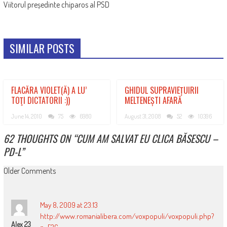
Viitorul președinte chiparos al PSD
SIMILAR POSTS
FLACĂRA VIOLET(Ă) A LU’
GHIDUL SUPRAVIEȚUIRII
TOŢI DICTATORII :))
MELTENEȘTI AFARĂ
June 14, 2010
75
6980
August 31, 2008
52
10396
62 THOUGHTS ON “
CUM AM SALVAT EU CLICA BĂSESCU –
PD-L
”
COMMENT
Older Comments
NAVIGATION
May 8, 2009 at 23:13
http://www.romanialibera.com/voxpopuli/voxpopuli.php?
Alex 23