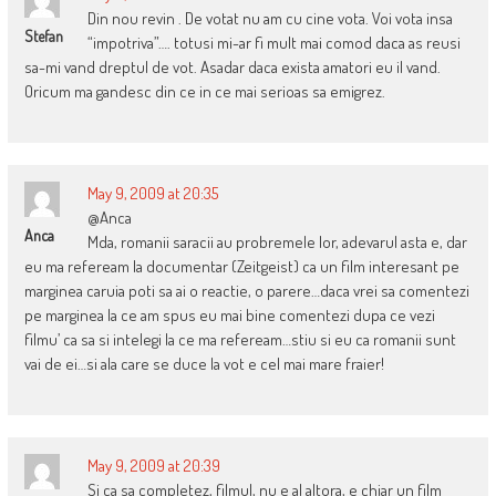
Din nou revin . De votat nu am cu cine vota. Voi vota insa
Stefan
“impotriva”…. totusi mi-ar fi mult mai comod daca as reusi
sa-mi vand dreptul de vot. Asadar daca exista amatori eu il vand.
Oricum ma gandesc din ce in ce mai serioas sa emigrez.
May 9, 2009 at 20:35
@Anca
Anca
Mda, romanii saracii au probremele lor, adevarul asta e, dar
eu ma refeream la documentar (Zeitgeist) ca un film interesant pe
marginea caruia poti sa ai o reactie, o parere…daca vrei sa comentezi
pe marginea la ce am spus eu mai bine comentezi dupa ce vezi
filmu’ ca sa si intelegi la ce ma refeream…stiu si eu ca romanii sunt
vai de ei…si ala care se duce la vot e cel mai mare fraier!
May 9, 2009 at 20:39
Si ca sa completez, filmul, nu e al altora, e chiar un film