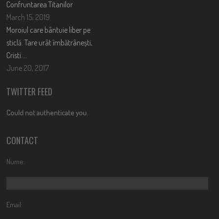
Confruntarea Titanilor
March 15, 2019
Moroiul care bântuie liber pe
sticlă. Tare urât îmbătrânești,
Cristi….
June 20, 2017
TWITTER FEED
Could not authenticate you.
CONTACT
Nume:
Email: