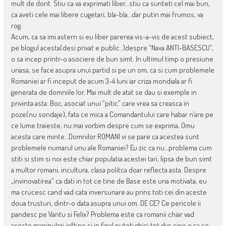
mult de dorit. Stiu ca va exprimati liber…stiu ca sunteti cel mai bun,
ca aveti cele mai libere cugetari, bla-bla…dar putin mai frumos, va
rog.
Acum, ca sa imi astern si eu liber parerea vis-a-vis de acest subiect,
pe blogul acesta(desi privat e public..)despre “Nava ANTI-BASESCU”,
o sa incep printr-o asociere de bun simt. In ultimul timp o presiune
uriasa, se face asupra unui partid si pe un om, ca si cum problemele
Romaniei ar fi inceput de acum 3-4 luni iar criza mondiala ar fi
generata de domniile lor. Mai mult de atat se dau si exemple in
privinta asta: Boc, asociat unui “pitic” care vrea sa creasca in
poze(nu sondaje), fata ce mica a Comandantului care habar n’are pe
ce lume traieste, nu mai vorbim despre cum se exprima, Omu
acesta care minte…Domnilor ROMANI vi se pare ca acestea sunt
problemele numarul unu ale Romaniei? Eu zic ca nu…problema cum
stiti si stim si noi este chiar populatia acestei tari, lipsa de bun simt
a multor romani, incultura, clasa politca doar reflecta asta. Despre
„invinovatirea” ca dati in tot ce tine de Base este una motivata, eu
ma crucesc cand vad cata inversunare au prins toti cei din aceste
doua trusturi, dintr-o data asupra unui om. DE CE? Ce pericole ii
pandesc pe Vantu si Felix? Problema este ca romanii chiar vad
aceste manipulari ieftine si in final puteti ghici tot dvs cine o sa se