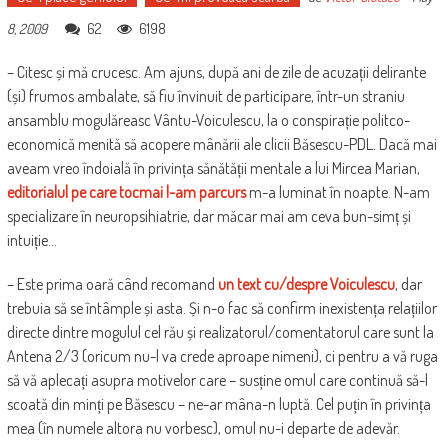
62
6198
8, 2009
– Citesc și mă crucesc. Am ajuns, după ani de zile de acuzații delirante
(și) frumos ambalate, să fiu învinuit de participare, într-un straniu
ansamblu mogulăreasc Vântu-Voiculescu, la o conspirație politco-
economică menită să acopere mânării ale clicii Băsescu-PDL. Dacă mai
aveam vreo îndoială în privința sănătății mentale a lui Mircea Marian,
editorialul pe care tocmai l-am parcurs
m-a luminat în noapte. N-am
specializare în neuropsihiatrie, dar măcar mai am ceva bun-simț și
intuiție…
– Este prima oară când recomand
un text cu/despre Voiculescu
, dar
trebuia să se întâmple și asta. Și n-o fac să confirm inexistența relațiilor
directe dintre mogulul cel rău și realizatorul/comentatorul care sunt la
Antena 2/3 (oricum nu-l va crede aproape nimeni), ci pentru a vă ruga
să vă aplecați asupra motivelor care – susține omul care continuă să-l
scoată din minți pe Băsescu – ne-ar mâna-n luptă. Cel puțin în privința
mea (în numele altora nu vorbesc), omul nu-i departe de adevăr.