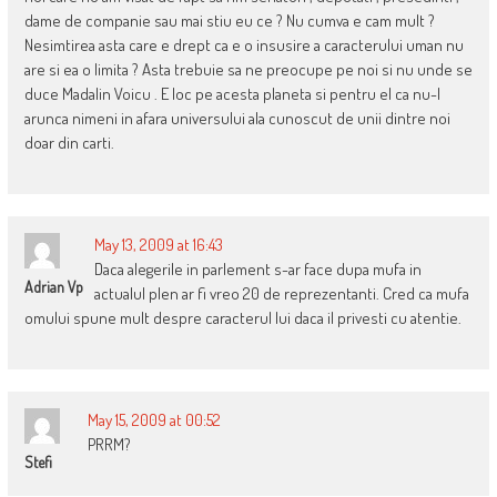
dame de companie sau mai stiu eu ce ? Nu cumva e cam mult ?
Nesimtirea asta care e drept ca e o insusire a caracterului uman nu
are si ea o limita ? Asta trebuie sa ne preocupe pe noi si nu unde se
duce Madalin Voicu . E loc pe acesta planeta si pentru el ca nu-l
arunca nimeni in afara universului ala cunoscut de unii dintre noi
doar din carti.
May 13, 2009 at 16:43
Daca alegerile in parlement s-ar face dupa mufa in
Adrian Vp
actualul plen ar fi vreo 20 de reprezentanti. Cred ca mufa
omului spune mult despre caracterul lui daca il privesti cu atentie.
May 15, 2009 at 00:52
PRRM?
Stefi