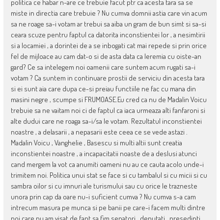
politica ce habar n-are ce trebuie facut ptr ca acesta tara sa se
miste in directia care trebuie ? Nu cumva domnii astia care vin acum
sa ne roage sa-i votam ar trebui sa aiba un gram de bun simt si sa-si
ceara scuze pentru faptul ca datorita inconstientei lor , a nesimtirii
si a locamiei , a dorintei de a se inbogati cat mai repede si prin orice
fel de mijloace au cam dat-o si de asta data ca Ieremia cu oiste-an
gard? Ce sa intelegem noi oamenii care suntem acum rugati sa-i
votam ? Ca suntem in continuare prostii de serviciu din acesta tara
si ei sunt aia care dupa ce-si preiau functiile ne fac cu mana din
masini negre , scumpe si FRUMOASE.Eu cred ca nu de Madalin Voicu
trebuie sa ne vaitam noi ci de faptul ca iaca urmeaza alti fanfaroni si
alte dudui care ne roaga sa-i/sa le votam. Rezultatul inconstientei
noastre , a delasarii , a nepasarii este ceea ce se vede astazi .
Madalin Voicu , Vanghelie , Basescu si multi altii sunt creatia
inconstientei noastre , a incapacitatii noaste de a deslusi atunci
cand mergem la vot ca anumiti oameni nu au ce cauta acolo unde-i
trimitem noi. Politica unui stat se face si cu tambalul si cu micii si cu
sambra oilor si cu imnuri ale turismului sau cu orice le trazneste
unora prin cap da oare nu-i suficient cumva ? Nu cumva s-a cam
intrecum masura pe munca si pe banii pe care-i facem multi dintre
noi care nu am visat de fapt sa fim senatori , deputati , presedinti ,