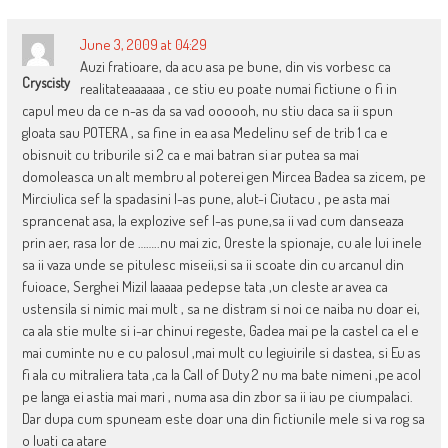
June 3, 2009 at 04:29
Auzi fratioare, da acu asa pe bune, din vis vorbesc ca
Cryscisty
realitateaaaaaa , ce stiu eu poate numai fictiune o fi in
capul meu da ce n-as da sa vad oooooh, nu stiu daca sa ii spun
gloata sau POTERA , sa fine in ea asa Medelinu sef de trib 1 ca e
obisnuit cu triburile si 2 ca e mai batran si ar putea sa mai
domoleasca un alt membru al poterei gen Mircea Badea sa zicem, pe
Mirciulica sef la spadasini l-as pune, alut-i Ciutacu , pe asta mai
sprancenat asa, la explozive sef l-as pune,sa ii vad cum danseaza
prin aer, rasa lor de ……..nu mai zic, Oreste la spionaje, cu ale lui inele
sa ii vaza unde se pitulesc miseii,si sa ii scoate din cu arcanul din
fuioace, Serghei Mizil laaaaa pedepse tata ,un cleste ar avea ca
ustensila si nimic mai mult , sa ne distram si noi ce naiba nu doar ei,
ca ala stie multe si i-ar chinui regeste, Gadea mai pe la castel ca el e
mai cuminte nu e cu palosul ,mai mult cu legiuirile si dastea, si Eu as
fi ala cu mitraliera tata ,ca la Call of Duty 2 nu ma bate nimeni ,pe acol
pe langa ei astia mai mari , numa asa din zbor sa ii iau pe ciumpalaci.
Dar dupa cum spuneam este doar una din fictiunile mele si va rog sa
o luati ca atare