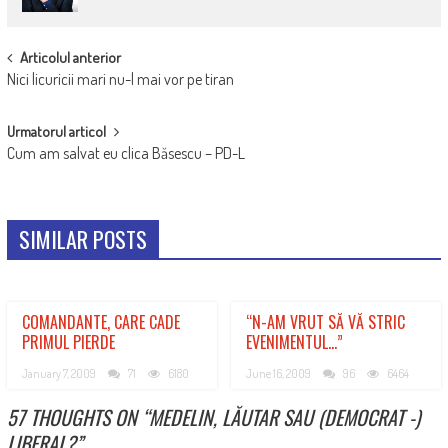
POST
Articolul anterior
Nici licuricii mari nu-l mai vor pe tiran
NAVIGATION
Urmatorul articol
Cum am salvat eu clica Băsescu – PD-L
SIMILAR POSTS
COMANDANTE, CARE CADE
“N-AM VRUT SĂ VĂ STRIC
PRIMUL PIERDE
EVENIMENTUL…”
January 7, 2009
71
6180
June 16, 2009
96
6464
57 THOUGHTS ON “
MEDELIN, LĂUTAR SAU (DEMOCRAT -)
LIBERAL?
”