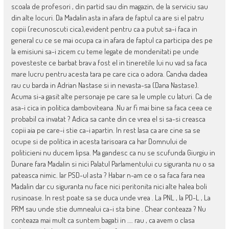
scoala de profesori , din partid sau din magazin, de la serviciu sau
din alte locuri. Da Madalin asta in afara de faptul ca are si el patru
copii (recunoscuti cica),evident pentru ca a putut sa-i faca in
general cu ce se mai ocupa ca in afara de faptul ca participa des pe
la emisiuni sa-i zicem cu teme legate de mondenitati pe unde
povesteste ce barbat brav a fost el in tineretile lui nu vad sa faca
mare lucru pentru acesta tara pe care cica o adora. Candva dadea
rau cu barda in Adrian Nastase si in nevasta-sa (Dana Nastase).
Acuma si-a gasit alte personaje pe care sa le umple cu laturi. Ca de
asa-i cica in politica damboviteana .Nu ar fi mai bine sa faca ceea ce
probabil ca invatat ? Adica sa cante din ce vrea el si sa-si creasca
copii aia pe care-i stie ca-i apartin. In rest lasa ca are cine sa se
ocupe si de politica in acesta tarisoara ca har Domnului de
politicieni nu ducem lipsa. Ma gandesc ca nu se scufunda Giurgiu in
Dunare fara Madalin si nici Palatul Parlamentului cu siguranta nu o sa
pateasca nimic. Iar PSD-ul asta ? Habar n-am ce o sa faca fara nea
Madalin dar cu siguranta nu face nici peritonita nici alte halea boli
rusinoase. In rest poate sa se duca unde vrea . La PNL , la PD-L , La
PRM sau unde stie dumnealui ca-i sta bine . Chear conteaza ? Nu
conteaza mai mult ca suntem bagati in …. rau , ca avem o clasa