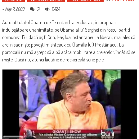
57
6424
-
May 7, 2009
Autointitulatul Obama de Ferentari l-a exclus azi, în propria-i
înduioşătoare unanimitate, pe Obama al lu’ Serghei din fostul partid
comunist. Eu, dacă aş fi Crin, l-aş lua instantaneu la liberali, mai ales că
are-n sac nişte poveşti mishteaux cu (familia lu’) Prostănacu’. La
portocalii nu mă aştept să aibă atâta mobilitate a creierelor, încât să se
mişte. Dacă nu, atunci lăutărie de rockereală scrie pe el.