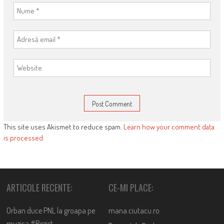
This site uses Akismet to reduce spam.
Learn how your comment data
is processed
.
ARTICOLE RECENTE:
CE-MI PLACE:
Orban duce PNL la groapa pe
mana.ciutacu.ro
muzica #Rezist