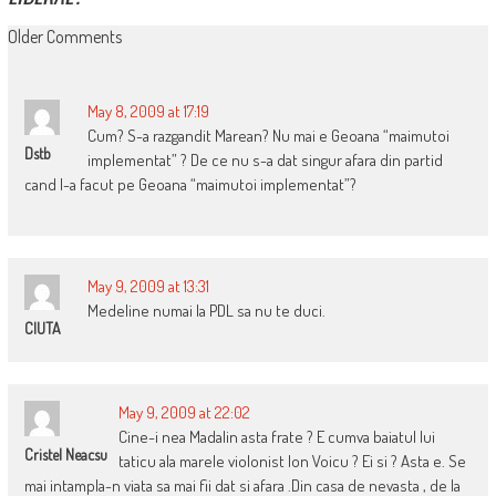
COMMENT
Older Comments
NAVIGATION
May 8, 2009 at 17:19
Cum? S-a razgandit Marean? Nu mai e Geoana “maimutoi
Dstb
implementat” ? De ce nu s-a dat singur afara din partid
cand l-a facut pe Geoana “maimutoi implementat”?
May 9, 2009 at 13:31
Medeline numai la PDL sa nu te duci.
CIUTA
May 9, 2009 at 22:02
Cine-i nea Madalin asta frate ? E cumva baiatul lui
Cristel Neacsu
taticu ala marele violonist Ion Voicu ? Ei si ? Asta e. Se
mai intampla-n viata sa mai fii dat si afara .Din casa de nevasta , de la