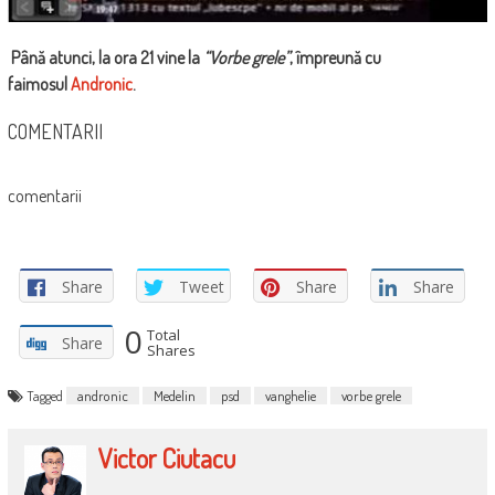
Până atunci, la ora 21 vine la
“Vorbe grele”
, împreună cu
faimosul
Andronic
.
COMENTARII
comentarii
Share
Tweet
Share
Share
0
Total
Share
Shares
Tagged
andronic
Medelin
psd
vanghelie
vorbe grele
Victor Ciutacu