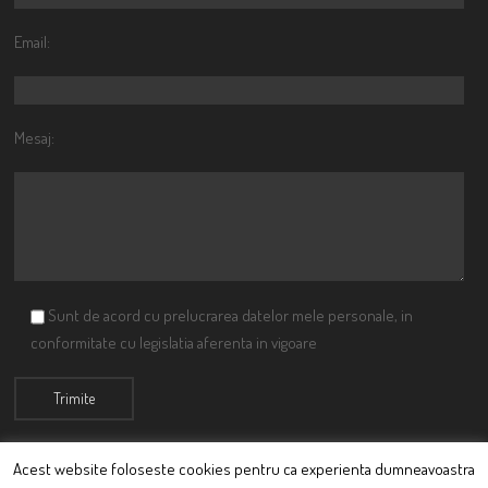
Email:
Mesaj:
Sunt de acord cu prelucrarea datelor mele personale, in
conformitate cu legislatia aferenta in vigoare
Acest website foloseste cookies pentru ca experienta dumneavoastra