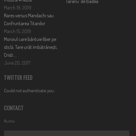
Taranu’ de Badea
March 19, 2019
Rares versus Mandachi sau
Confruntarea Titanilor
March 15, 2019
Moroiul care bântuie liber pe
sticlă. Tare urât îmbătrânești,
Cristi….
June 20, 2017
TWITTER FEED
Could not authenticate you.
CONTACT
Nume: