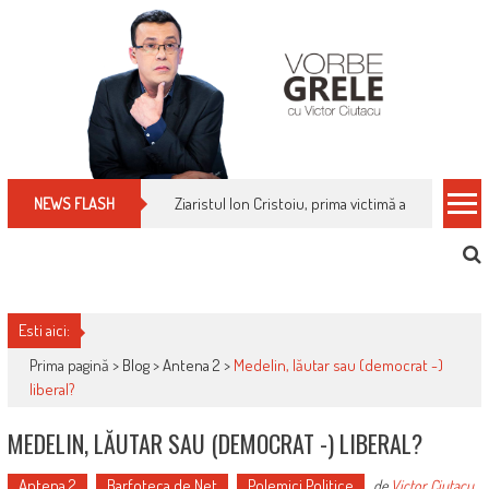
Skip
to
content
Ziaristul Ion Cristoiu, prima victimă a noi cenzuri 
NEWS FLASH
Esti aici:
Prima pagină >
Blog
>
Antena 2
>
Medelin, lăutar sau (democrat -)
liberal?
MEDELIN, LĂUTAR SAU (DEMOCRAT -) LIBERAL?
Antena 2
Barfoteca de Net
Polemici Politice
de
Victor Ciutacu