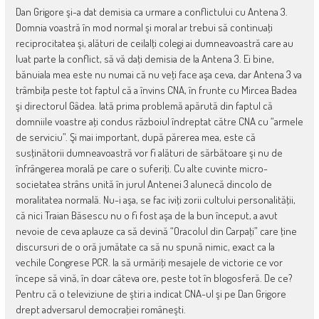
Dan Grigore şi-a dat demisia ca urmare a conflictului cu Antena 3.
Domnia voastră în mod normal şi moral ar trebui să continuaţi
reciprocitatea şi, alături de ceilalţi colegi ai dumneavoastră care au
luat parte la conflict, să vă daţi demisia de la Antena 3. Ei bine,
bănuiala mea este nu numai că nu veţi face aşa ceva, dar Antena 3 va
trâmbiţa peste tot faptul că a învins CNA, în frunte cu Mircea Badea
şi directorul Gâdea. Iată prima problemă apărută din faptul că
domniile voastre aţi condus războiul îndreptat către CNA cu “armele
de serviciu”. Şi mai important, după părerea mea, este că
susţinătorii dumneavoastră vor fi alături de sărbătoare şi nu de
înfrângerea morală pe care o suferiţi. Cu alte cuvinte micro-
societatea strâns unită în jurul Antenei 3 alunecă dincolo de
moralitatea normală. Nu-i aşa, se fac iviţi zorii cultului personalităţii,
că nici Traian Băsescu nu o fi fost aşa de la bun început, a avut
nevoie de ceva aplauze ca să devină “Oracolul din Carpaţi” care ţine
discursuri de o oră jumătate ca să nu spună nimic, exact ca la
vechile Congrese PCR. Ia să urmăriţi mesajele de victorie ce vor
începe să vină, în doar câteva ore, peste tot în blogosferă. De ce?
Pentru că o televiziune de ştiri a indicat CNA-ul şi pe Dan Grigore
drept adversarul democraţiei româneşti.