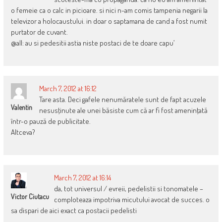
o femeie ca o calc in picioare. si nici n-am comis tampenia negarii la
televizor a holocaustului. in doar o saptamana de cand a fost numit
purtator de cuvant.
@all: au si pedesitii astia niste postaci de te doare capu’
March 7, 2012 at 16:12
Tare asta. Deci gafele nenumăratele sunt de fapt acuzele
Valentin
nesusţinute ale unei băsiste cum că ar fi fost ameninţată
într-o pauză de publicitate.
Altceva?
March 7, 2012 at 16:14
da, tot universul / evreii, pedelistii si tonomatele –
Victor Ciutacu
comploteaza impotriva micutului avocat de succes. o
sa dispari de aici exact ca postacii pedelisti