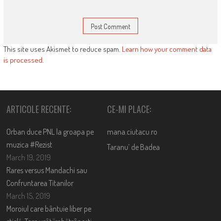
This site uses Akismet to reduce spam.
Learn how your comment data
is processed
.
ARTICOLE RECENTE:
CE-MI PLACE:
Orban duce PNL la groapa pe
mana.ciutacu.ro
muzica #Rezist
Taranu’ de Badea
March 19, 2019
Rares versus Mandachi sau
Confruntarea Titanilor
March 15, 2019
Moroiul care bântuie liber pe