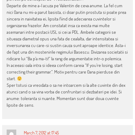
Departe de mine a-l acuza pe Valentin de ceva anume. La fel cum
nici Oana nu mi-a parut basista, ci doar putin prostuta si poate prea
sincera in naivitatea ei, lipsita fiind de adecvarea cuvintelor si
organizarea frazelor. Am constatat insa ca exista mai multe
asemanari intre postacii USL si cei ai PDL. Ambele categorii se
situeaza diametral opus una fata de cealalta, dar intensitatea si
inversunarea cu care-si sustin cauza sunt aproape identice. Asta-i
de fapt una din mostenirile regimului Basescu. Divizarea societatii si
ridicare lui “Ba p’a ma-ti!” la rang de argumentatie intr-o polemica.
In aceeasi oala intra si ideea conform careia “If you’re losing, start
correcting their grammar.”. Motiv pentru care Oana pierduse din
start.
Sper totusi ca vreodata o sa ne intoarcem si la alte cuvinte din dex
atunci cand o sa vina vorba de confruntari si dezbateri pe idei. Si
anume: toleranta si nuante. Momentan sunt doar doua cuvinte
lipsite de sens.
March 7, 2012 at 17:45