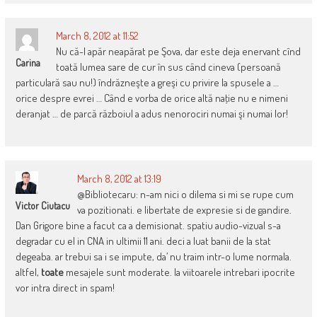
March 8, 2012 at 11:52
Nu că-l apăr neapărat pe Şova, dar este deja enervant cînd
Carina
toată lumea sare de cur în sus când cineva (persoană
particulară sau nu!) îndrăzneşte a greşi cu privire la spusele a …
orice despre evrei … Când e vorba de orice altă naţie nu e nimeni
deranjat … de parcă războiul a adus nenorociri numai şi numai lor!
March 8, 2012 at 13:19
@Bibliotecaru: n-am nici o dilema si mi se rupe cum
Victor Ciutacu
va pozitionati. e libertate de expresie si de gandire.
Dan Grigore bine a facut ca a demisionat. spatiu audio-vizual s-a
degradar cu el in CNA in ultimii 11 ani. deci a luat banii de la stat
degeaba. ar trebui sa i se impute, da’ nu traim intr-o lume normala.
altfel,
toate
mesajele sunt moderate. la viitoarele intrebari ipocrite
vor intra direct in spam!