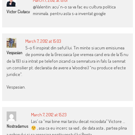
March 7, 2012 at 15:01
@Valentin: acu’ n-o sa va fac eu cultura politica
Victor Ciutacu
minimala. pentru asta s-a inventat google
March 7, 2012 at 15:03
S-o fi inspirat din seful lui. Tin minte si acum emisiunea
Vespasian
de pomina de la Grecoaica (pe vremea cand era de la 15 nu
de la 19) si a intrat pe telefon zicand ca semnatura in fals (a semnat
un consilier pt. declaratia de avere a Woodrei) “nu produce efecte
juridice”.
Vespasian.
March 7, 2012 at 15:23
Las’ ca “mai bine mai tarziu decat niciodata” Victore …
Nostradamus
, asa ca eu incerc sa vad , de data asta , partea plina
a paharului si sa apreciez pozitiv gestul lui Ponta .