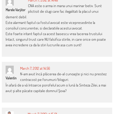
March 7, 2012 at 14:48
CNA este o arma in mana unui marinar betiv. Sunt
Marele Varjitor
plictisit de slugi care fac ilegalitati la placul unui
dement debil.
Este alarmant faptul ca fostul avocat este vicepresedinte la
consiliul concurentei, si declaratiile acestui avocat.
Este foarte iritant faptul ca acest basescu vrea tacerea trustului
Intact, singurul trust care NU falsifica stirile, in care orice om poate
avea incredere ca da la stiri lucrurile asa cum sunt!
March 7, 2012 at 14:56
N-am avut încă plăcerea de-al cunoaşte şi nici nu prestez
Valentin
contracost pe forumuri/bloguri.
În afară de a vă întoarce porofelul acum o lună la Sinteza Zilei, a mai
avut şi alte păcate capitale domnul Şova?