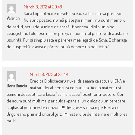
March 8, 2012 at 20:48
Dacă topicul mai e deschis vreau să fac câteva precizări.
Valentin
Nu sunt postac, nu mă plăteşte nimeni, nu sunt membru
de partid, scriu de la mine de acasă (Ghencea) dintr-un bloc
ceauşist, nu folosesc niciun proxy, iar admin-ul poate vedea asta cu
uşurinţă. Pur şi simplu asta e părerea mea legată de Şova. E chiar aşa
de suspect în a avea o părere bună despre un politician?
March 8, 2012 at 23:49
Cred ca Bibliotecaru nu-si da seama ca actualul CNA e
Doru Danciu
mai rau decat cenzura comunista. Acolo mai erau si
oameni destepti care lasau “sa mai scape” pozitii anti-putere. Cei
de acum sunt mult mai periculosi-pana si un dialog cu un oarecare
slujbas al puterii este cenzurat!!! Divaghez: sa-l va d pe Berca cu
Ungureanu primind onorul garzii Ministerului de Interne e mult prea
mult!