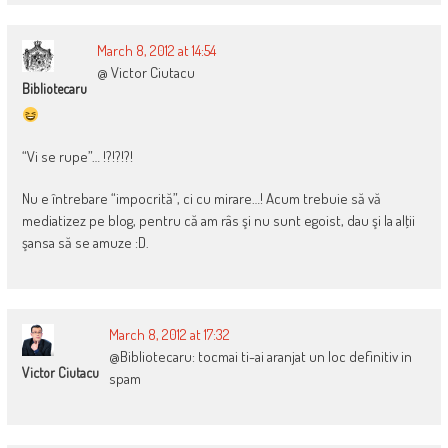
March 8, 2012 at 14:54
@ Victor Ciutacu
Bibliotecaru
“Vi se rupe”… !?!?!?!
Nu e întrebare “impocrită”, ci cu mirare…! Acum trebuie să vă
mediatizez pe blog, pentru că am râs şi nu sunt egoist, dau şi la alţii
şansa să se amuze :D.
March 8, 2012 at 17:32
@Bibliotecaru: tocmai ti-ai aranjat un loc definitiv in
Victor Ciutacu
spam