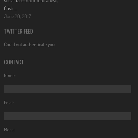
sticlă. Tare urât îmbătrânești,
Cristi….
June 20, 2017
TWITTER FEED
Could not authenticate you.
CONTACT
Nume:
Email:
Mesaj: