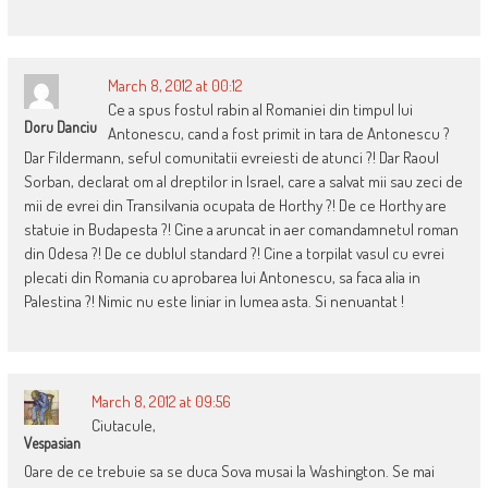
March 8, 2012 at 00:12
Ce a spus fostul rabin al Romaniei din timpul lui
Doru Danciu
Antonescu, cand a fost primit in tara de Antonescu ?
Dar Fildermann, seful comunitatii evreiesti de atunci ?! Dar Raoul
Sorban, declarat om al dreptilor in Israel, care a salvat mii sau zeci de
mii de evrei din Transilvania ocupata de Horthy ?! De ce Horthy are
statuie in Budapesta ?! Cine a aruncat in aer comandamnetul roman
din Odesa ?! De ce dublul standard ?! Cine a torpilat vasul cu evrei
plecati din Romania cu aprobarea lui Antonescu, sa faca alia in
Palestina ?! Nimic nu este liniar in lumea asta. Si nenuantat !
March 8, 2012 at 09:56
Ciutacule,
Vespasian
Oare de ce trebuie sa se duca Sova musai la Washington. Se mai