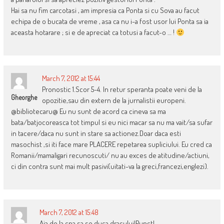
Hai sa nu fim carcotasi , am impresia ca Ponta si cu Sova au facut
echipa de o bucata de vreme , asa ca nu i-a fost usor lui Ponta sa ia
aceasta hotarare ; si e de apreciat ca totusi a facut-o … !
March 7, 2012 at 15:44
Pronostic 1.Scor 5-4. In retur speranta poate veni de la
Gheorghe
opozitie,sau din extern de la jurnalistii europeni.
@bibliotecaru@ Eu nu sunt de acord ca cineva sa ma
bata/batjocoreasca tot timpul si eu nici macar sa nu ma vait/sa sufar
in tacere/daca nu sunt in stare sa actionez.Doar daca esti
masochist ,si iti face mare PLACERE repetarea supliciului. Eu cred ca
Romanii/mamaligari recunoscuti/ nu au exces de atitudine/actiuni,
ci din contra sunt mai mult pasivi(uitati-va la greci,francezi,englezi).
March 7, 2012 at 15:48
Aia de la cna sa se duca dracului!Punct!