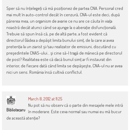
Sper să nu înţelegeţi că mă poziţionez de partea CNA. Personal cred
mai mult în auto-control decât în cenzură, CNA-ul este deci, după
părerea mea, un organism de avarie ce nu are ce căuta în viaţa
noastră decât atunci când se ajunge la o aberaţie disfuncţională.
Trebuie să spun însă că, pe de altă parte, a fost evident că
directorul Gâdea a depăşit limita bunului simţ, de la care ai avea
pretenţia la un ziarist şi/sau realizator de emisiuni, discutând cu
preşedintele CNAS-ului… şi cine să-l tragă de mânecă pe directorul
de post? Realitatea este că dacă bunul simţ ar fi instaurat din
interior, de fiecare dată când limita se depăşeşte, CNA-ul nu ar avea
nici un sens. România însă cultivă conflictul.
March 8, 2012 at 11:25
Nu pot să nu observ că o parte din mesajele mele intră
Bibliotecaru
în moderare. Este ceva normal sau numai eu mă bucur
de această atenţie?