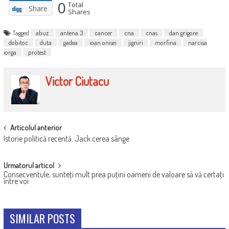
0
Total
Share
Shares
Tagged
abuz
antena 3
cancer
cna
cnas
dan grigore
dobitoc
duta
gadea
ioan onisei
jigniri
morfina
narcisa
iorga
protest
Victor Ciutacu
POST
Articolul anterior
Istorie politică recentă. Jack cerea sânge
NAVIGATION
Urmatorul articol
Consecventule, sunteţi mult prea puţini oameni de valoare să vă certaţi
între voi
SIMILAR POSTS