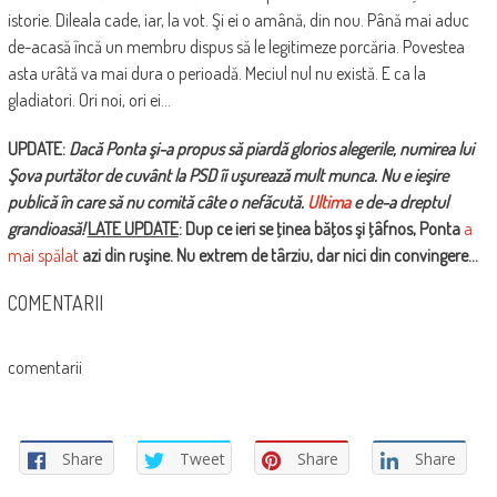
istorie. Dileala cade, iar, la vot. Şi ei o amână, din nou. Până mai aduc
de-acasă încă un membru dispus să le legitimeze porcăria. Povestea
asta urâtă va mai dura o perioadă. Meciul nul nu există. E ca la
gladiatori. Ori noi, ori ei…
UPDATE:
Dacă Ponta şi-a propus să piardă glorios alegerile, numirea lui
Şova purtător de cuvânt la PSD îi uşurează mult munca. Nu e ieşire
publică în care să nu comită câte o nefăcută.
Ultima
e de-a dreptul
grandioasă!
LATE UPDATE
: Dup ce ieri se ţinea băţos şi ţâfnos, Ponta
a
mai spălat
azi din ruşine. Nu extrem de târziu, dar nici din convingere…
COMENTARII
comentarii
Share
Tweet
Share
Share