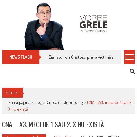
Skip
to
content
Cum îți schimbi, rapid, gratuit și eficient, furniz
NEWS FLASH
Esti aici:
Prima pagină >
Blog
>
Caruta cu deontologi
>
CNA – A3, meci de 1 sau 2.
X nu există
CNA – A3, MECI DE 1 SAU 2. X NU EXISTĂ