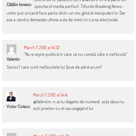
Cãtãlin Ionescu
spectacol media perfect. Titlurile Breaking News-
urilor pot oricand face parte dintr-un mic ghid al manipularii tv. Dar
asa e cand e demarata ultima suta de metri in cursa electorala.
March 7, 2012 at 14:32
“Nu e ieşire publică în care să nu comită câte o nefăcută”
Valentin
Serios? care sunt nefăcutele lui Şova de până acum?
March 7, 2012 at 14:41
@Valentin: n-ai tu degete de numarat. asta daca nu
Victor Ciutacu
esti prieten cu el sau angajatul lui