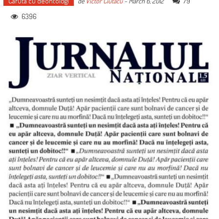
Caruta cu deontologi
79
de
Victor Ciutacu
-
March 6, 2012
6396