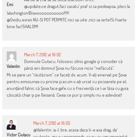
Emi
@update;ce dragut,faci cacatu’ praf si ca pedeapsa, pleci la
Washington!Bravooooooooooo!!!!!!
@Ovidiu:evreii NU-SI POT PERMITE nici sa uite ,nici sa ierte!Si foarte
bine fac!SHALOM!
March 7, 2012 at 16:02
Domnule Ciutacu, folosesc zilnic google şi consider că
Valentin
până ieri domnul Şova nu făcuse nicio “nefăcută”.
Mi se pare un “răutăcism” ce faceţi dv. acum. V-aţi enervat pe Şova
pentru emisiunea cu pricina şi acum v-aţi urcat cu picioarele pe el,
anunţând falnic că Şova face gafe cu o frecvenţă ce l-ar lăsa cu gura
căscată chiar şi pe Geoană. Ceea ce pur şi simplu nu e adevărat!
March 7, 2012 at 16:05
@Valentin: ia-l, bre, acasa daca ti-e asa drag, da’
Victor Ciutacu
scuteste-ma cu propaganda. ca nu eu am amenintat