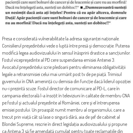
Presa e considerată vulnerabilitate la adresa siguranţei naţionale.
Conisilierul preşedintelui vede o luptă între presă şi democraţie. Puterea
modifică legea audiovizualului în sensul înăspririi drastice a sancţiunilor.
Fostul vicepreşedinte al PD cere suspendarea emisiei Antenei 3.
Avocatul preşedintelui scrie pledoarii pentru eliminarea obligativităţii
legale a retransmisiei celui mai urmărit post tv de pe piaţă. Trimisul
guvernului în CNA ameninţă cu demisia din funcţie dacă liderul opoziţiei
nu-i prezintă scuze. Fostul director de comunicare al PD-L, care în
campania electorală l-a însoţit în televiziuni în calitate de membru CNA
pe fostul şi actualul preşedinte al României, cere şi el întreruperea
emisiei postului. Un proaspăt numit membru al organismului, care a
trecut prin viaţă cât să lase o singură dâră, aia de şef de cabinet al
Blondei Supreme, rescrie în direct legislaţia audiovizualului şi propune
ca Antena 3 să fie amendată cumulat pentru toate reclamaţiile din