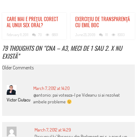
CARE MAI E PREŢUL CORECT
EXERCIŢIU DE TRANSPARENŢĂ
AL UNUI SEX ORAL?
CU EMIL BOC
February 11, 2011
70
6801
June 25, 2009
111
8303
79 THOUGHTS ON “
CNA – A3, MECI DE 1 SAU 2. X NU
EXISTĂ
”
COMMENT
Older Comments
NAVIGATION
March 7, 2012 at 14:20
@antonio: pai voteaza-l pe Videanu si ai rezolvat
Victor Ciutacu
ambele probleme
March 7, 2012 at 14:29
Discursul lu’ Basescu din Parlament mi s-a parut un