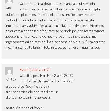
Valentin: Iesirea absolut dezarmanta a d.lui Sova din
Dan
emisiunea pe care o aminteai mai sus mi se pare o gafa
suficienta pt ca acest individ cel putin sa nu fie promovat de
partidul din care face parte. In acel moment la care am asistat
inmarmurit am avut impresia ca il am in fata pe Talmecean, Visan sau
pe oricare alt pedelist infect care se perinda pe la tv. Atata aroganta,
autosuficienta si reactie de neam prost m-au ingretosat si ma
ingretoseaza ori de cate ori il vad pe acest individ la tv. Dupa parerea
mea i-ar sta foarte bine in PDL, in gasca guristilor amintiti mai sus.
March 7, 2012 at 20:23
@De Dan pe 7 March 2012 la 09:24 (#)
ソリン
cum de ti-ai dat seama ca e “hackerit”
si despre ce “$pam” e vorba ?
si eu vad articolele prin rss dintr-un
client si nu vad nimic neregula.
scuze, Victor de offtopic.