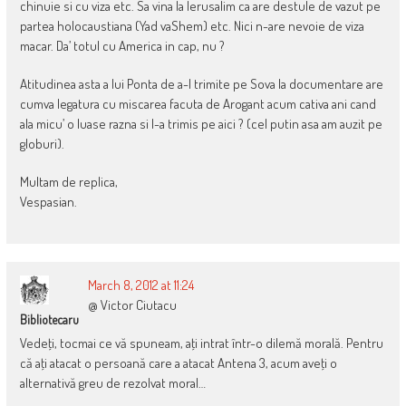
chinuie si cu viza etc. Sa vina la Ierusalim ca are destule de vazut pe
partea holocaustiana (Yad vaShem) etc. Nici n-are nevoie de viza
macar. Da’ totul cu America in cap, nu ?
Atitudinea asta a lui Ponta de a-l trimite pe Sova la documentare are
cumva legatura cu miscarea facuta de Arogant acum cativa ani cand
ala micu’ o luase razna si l-a trimis pe aici ? (cel putin asa am auzit pe
globuri).
Multam de replica,
Vespasian.
March 8, 2012 at 11:24
@ Victor Ciutacu
Bibliotecaru
Vedeţi, tocmai ce vă spuneam, aţi intrat într-o dilemă morală. Pentru
că aţi atacat o persoană care a atacat Antena 3, acum aveţi o
alternativă greu de rezolvat moral…