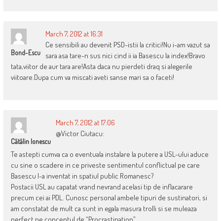
March 7, 2012 at 16:31
Ce sensibili au devenit PSD-istii la critici!Nu i-am vazut sa
Bond-Escu
sara asa tare-n sus nici cind ii ia Basescu la index!Bravo
tata,viitor de aur tara are!Asta daca nu pierdeti draq si alegerile
viitoare.Dupa cum va miscati aveti sanse mari sa o faceti!
March 7, 2012 at 17:06
@Victor Ciutacu:
Cãtãlin Ionescu
Te astepti cumva ca o eventuala instalare la putere a USL-ului aduce
cu sine o scadere in ce priveste sentimentul conflictual pe care
Basescu l-a inventat in spatiul public Romanesc?
Postacii USL au capatat vrand nevrand acelasi tip de inflacarare
precum cei ai PDL. Cunosc personal ambele tipuri de sustinatori, si
am constatat de mult ca sunt in egala masura trolli si se muleaza
perfect pe conceptul de “Procrastination”.