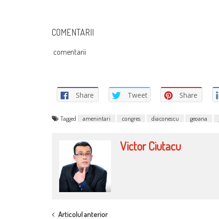
COMENTARII
comentarii
Share
Tweet
Share
Tagged
amenintari
congres
diaconescu
geoana
Victor Ciutacu
POST
Articolul anterior