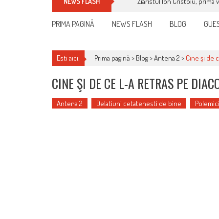
Ziaristul Ion Cristoiu, prima 
NEWS FLASH
PRIMA PAGINĂ
NEWS FLASH
BLOG
GUES
Esti aici:
Prima pagină >
Blog
>
Antena 2
>
Cine şi de 
CINE ŞI DE CE L-A RETRAS PE DIA
Antena 2
Delatiuni cetatenesti de bine
Polemici