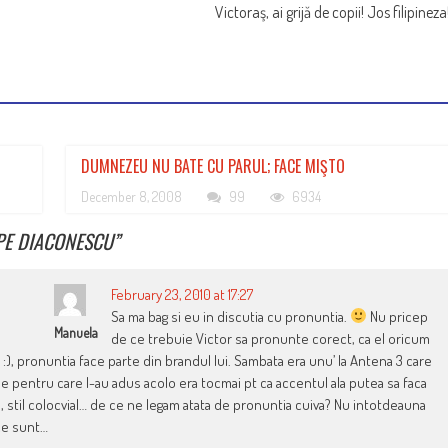
Victoraş, ai grijă de copii! Jos filipineza
DUMNEZEU NU BATE CU PARUL; FACE MIŞTO
December 8, 2008
99
6934
 PE DIACONESCU
”
February 23, 2010 at 17:27
Sa ma bag si eu in discutia cu pronuntia.
Nu pricep
Manuela
de ce trebuie Victor sa pronunte corect, ca el oricum
 :), pronuntia face parte din brandul lui. Sambata era unu’ la Antena 3 care
 pentru care l-au adus acolo era tocmai pt ca accentul ala putea sa faca
ce, stil colocvial… de ce ne legam atata de pronuntia cuiva? Nu intotdeauna
 ce sunt…