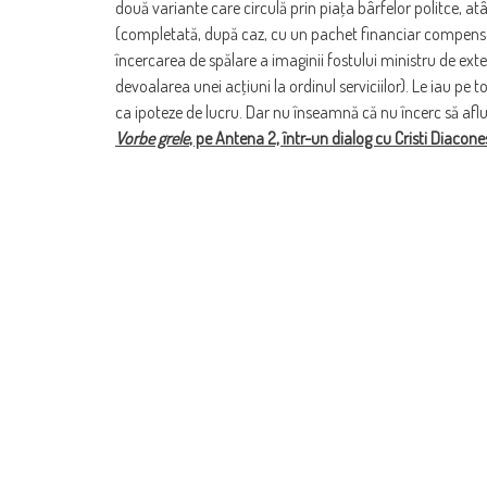
două variante care circulă prin piaţa bârfelor politce, at
(completată, după caz, cu un pachet financiar compensato
încercarea de spălare a imaginii fostului ministru de ex
devoalarea unei acţiuni la ordinul serviciilor). Le iau pe toa
ca ipoteze de lucru. Dar nu înseamnă că nu încerc să aflu
Vorbe grele
, pe Antena 2, într-un dialog cu Cristi Diacone