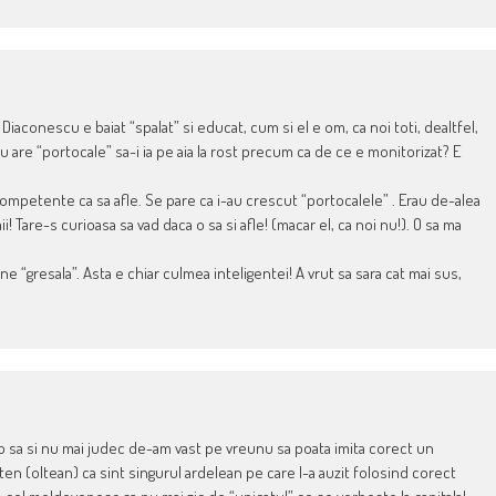
Diaconescu e baiat “spalat” si educat, cum si el e om, ca noi toti, dealtfel,
nu are “portocale” sa-i ia pe aia la rost precum ca de ce e monitorizat? E
competente ca sa afle. Se pare ca i-au crescut “portocalele” . Erau de-alea
! Tare-s curioasa sa vad daca o sa si afle! (macar el, ca noi nu!). O sa ma
e “gresala”. Asta e chiar culmea inteligentei! A vrut sa sara cat mai sus,
Io sa si nu mai judec de-am vast pe vreunu sa poata imita corect un
eten (oltean) ca sint singurul ardelean pe care l-a auzit folosind corect