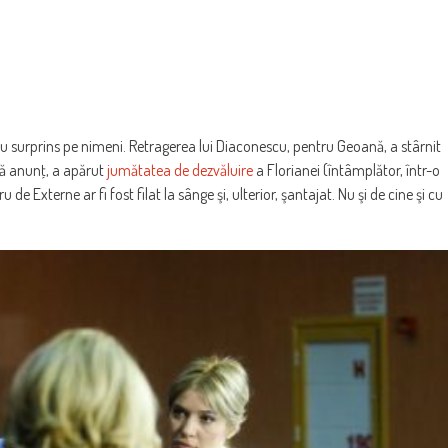
-au surprins pe nimeni. Retragerea lui Diaconescu, pentru Geoană, a stârnit
pă anunţ, a apărut
jumătatea de dezvăluire
a Florianei (întâmplător, într-o
de Externe ar fi fost filat la sânge şi, ulterior, şantajat. Nu şi de cine şi cu