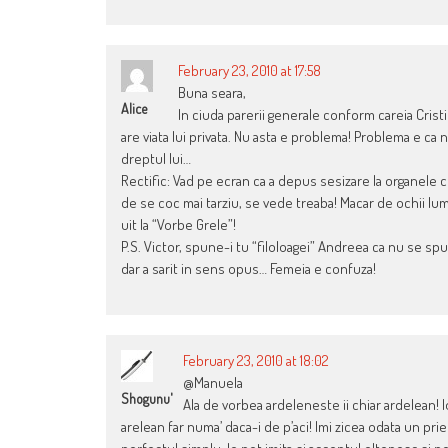
February 23, 2010 at 17:58
Buna seara,
Alice
In ciuda parerii generale conform careia Cristi 
are viata lui privata. Nu asta e problema! Problema e ca 
dreptul lui…
Rectific: Vad pe ecran ca a depus sesizare la organele 
de se coc mai tarziu, se vede treaba! Macar de ochii lumii
uit la “Vorbe Grele”!
P.S. Victor, spune-i tu “filoloagei” Andreea ca nu se spun
dar a sarit in sens opus… Femeia e confuza!
February 23, 2010 at 18:02
@Manuela
Shogunu'
Ala de vorbea ardeleneste ii chiar ardelean! 
arelean far numa’ daca-i de p’aci! Imi zicea odata un pri