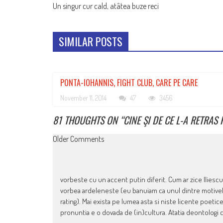
Un singur cur cald, atâtea buze reci
NAVIGATION
SIMILAR POSTS
PONTA-IOHANNIS, FIGHT CLUB, CARE PE CARE
November 11, 2014
47
3456
81 THOUGHTS ON “
CINE ŞI DE CE L-A RETRAS
COMMENT
Older Comments
NAVIGATION
vorbeste cu un accent putin diferit. Cum ar zice Iliescu
vorbea ardeleneste (eu banuiam ca unul dintre motivele
rating). Mai exista pe lumea asta si niste licente poeti
pronuntia e o dovada de (in)cultura. Atatia deontologi