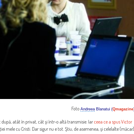
Foto
Andreea
Blanatui (
Qmagazine
după, atât în privat, cât şi într-o altă transmisie. Iar
ceea ce a spus Victor
iei mele cu Cristi. Dar sigur nu e tot. Ştiu, de asemenea, şi celelalte (măcar