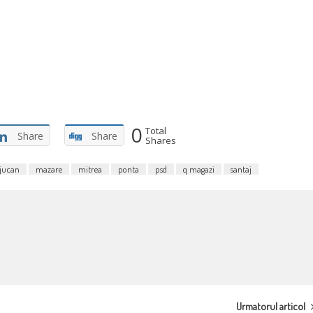
0
Total
Share
Share
Shares
jucan
mazare
mitrea
ponta
psd
q magazi
santaj
Urmatorul articol