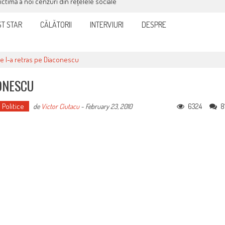
victimă a noi cenzuri din rețelele sociale
T STAR
CĂLĂTORII
INTERVIURI
DESPRE
ce l-a retras pe Diaconescu
CONESCU
 Politice
6324
8
de
Victor Ciutacu
-
February 23, 2010