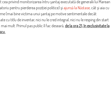
ât cea privind monitorizarea întru şantaj executată de generalii lui Marean
riu pentru pierderea poziţiei politice) şi
ajunsă la Năstase
, cât şi aia cu
terne (mai bine victima unui şantaj pe motive sentimentale decât
te cu titlu de inventar, nici nu le cred integral, nici nu le resping din start
 mai mult. Primul pas public îl fac deseară,
de la ora 21, în exclusivitate la
scu.