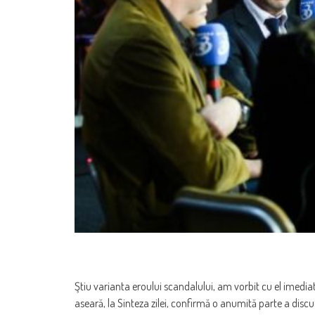
Ştiu varianta eroului scandalului, am vorbit cu el imediat 
aseară, la Sinteza zilei, confirmă o anumită parte a discuţ