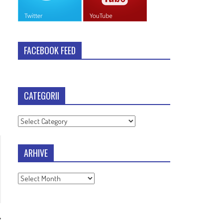
FACEBOOK FEED
CATEGORII
Categorii
ARHIVE
Arhive