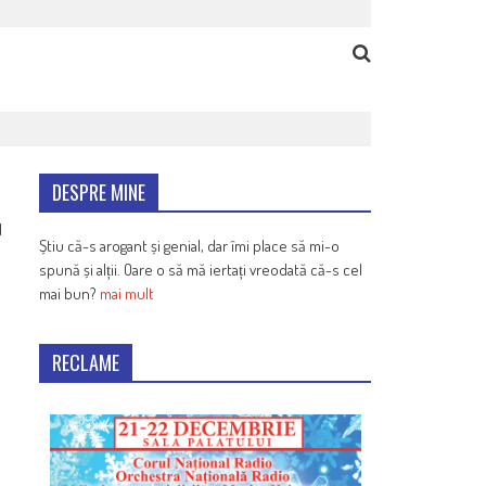
DESPRE MINE
1
Știu că-s arogant și genial, dar îmi place să mi-o
spună și alții. Oare o să mă iertați vreodată că-s cel
mai bun?
mai mult
RECLAME