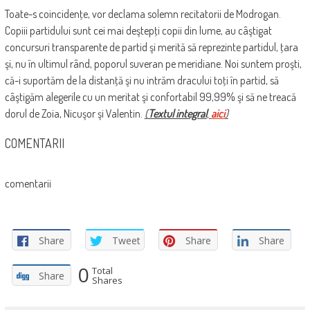
Toate-s coincidenţe, vor declama solemn recitatorii de Modrogan.
Copiii partidului sunt cei mai deştepţi copii din lume, au câştigat
concursuri transparente de partid şi merită să reprezinte partidul, ţara
şi, nu în ultimul rând, poporul suveran pe meridiane. Noi suntem proşti,
că-i suportăm de la distanţă şi nu intrăm dracului toţi în partid, să
câştigăm alegerile cu un meritat şi confortabil 99,99% şi să ne treacă
dorul de Zoia, Nicuşor şi Valentin.
(
Textul integral
,
aici
)
COMENTARII
comentarii
Share
Tweet
Share
Share
0
Total
Share
Shares