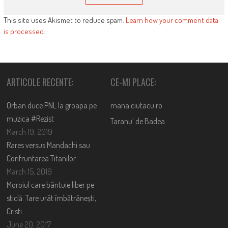
This site uses Akismet to reduce spam.
Learn how your comment data
is processed
.
ARTICOLE RECENTE:
CE-MI PLACE:
Orban duce PNL la groapa pe
mana.ciutacu.ro
muzica #Rezist
Taranu’ de Badea
March 19, 2019
Rares versus Mandachi sau
Confruntarea Titanilor
March 15, 2019
Moroiul care bântuie liber pe
sticlă. Tare urât îmbătrânești,
Cristi….
June 20, 2017