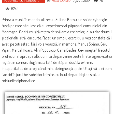
Papornita cu intelepciuni
70
de
Victor Ciutacu
-
April 7, 2010
6249
Prima a erupt, în mandatul trecut, Sulfina Barbu, un soi de cyborg în
fustă pe care bănuiesc că au experimentat păpuşarii comunicării din
Modrogan. Odată reuşită reţeta de spălare a creierelor, le-au dat drumul
şi celorlalţi lătrăi din curte. Faceţi un simplu exerciţiu şi veţi constata că îi
aveţi pe toţi setaţi, fără voia voastră, în memorie: Marius Spânu, Gelu
Vişan, Marcel Hoară, Alin Popoviciu, Oana Badea. Ce-i uneşte? Trecutul
profesional aproape alb, dorinţa de parvenire peste limite, agresivitatea
ieşită din comun, slugărnicia faţă de stăpân dusă la extrem,
incapacitatea de a roşi când mint de îngheaţă apele. Uitaţi-vă la ei cum
fac zid în jurul beizadelelor trimise, cu lotul de partid şi de stat, la
misiunile diplomatice.