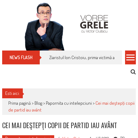
Skip
to
content
Ziaristul Ion Cristoiu, prima victimă a noi cenzuri 
NEWS FLASH
Esti aici:
Prima pagină >
Blog
>
Papornita cu intelepciuni
>
Cei mai deştepţi copii
de partid iau avânt
CEI MAI DEŞTEPŢI COPII DE PARTID IAU AVÂNT