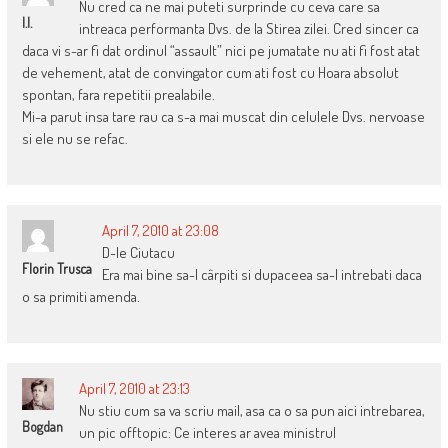
Nu cred ca ne mai puteti surprinde cu ceva care sa
I.I.
intreaca performanta Dvs. de la Stirea zilei. Cred sincer ca
daca vi s-ar fi dat ordinul “assault” nici pe jumatate nu ati fi fost atat
de vehement, atat de convingator cum ati fost cu Hoara absolut
spontan, fara repetitii prealabile.
Mi-a parut insa tare rau ca s-a mai muscat din celulele Dvs. nervoase
si ele nu se refac.
April 7, 2010 at 23:08
D-le Ciutacu
Florin Trusca
Era mai bine sa-l cârpiti si dupaceea sa-l intrebati daca
o sa primiti amenda.
April 7, 2010 at 23:13
Nu stiu cum sa va scriu mail, asa ca o sa pun aici intrebarea,
Bogdan
un pic offtopic: Ce interes ar avea ministrul