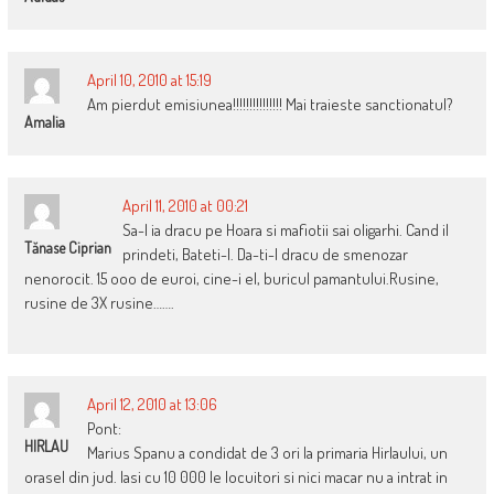
April 10, 2010 at 15:19
Am pierdut emisiunea!!!!!!!!!!!!!!! Mai traieste sanctionatul?
Amalia
April 11, 2010 at 00:21
Sa-l ia dracu pe Hoara si mafiotii sai oligarhi. Cand il
Tănase Ciprian
prindeti, Bateti-l. Da-ti-l dracu de smenozar
nenorocit. 15 ooo de euroi, cine-i el, buricul pamantului.Rusine,
rusine de 3X rusine…….
April 12, 2010 at 13:06
Pont:
HIRLAU
Marius Spanu a condidat de 3 ori la primaria Hirlaului, un
orasel din jud. Iasi cu 10 000 le locuitori si nici macar nu a intrat in