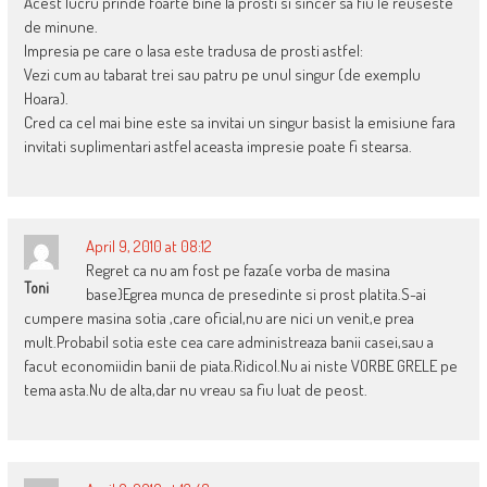
Acest lucru prinde foarte bine la prosti si sincer sa fiu le reuseste
de minune.
Impresia pe care o lasa este tradusa de prosti astfel:
Vezi cum au tabarat trei sau patru pe unul singur (de exemplu
Hoara).
Cred ca cel mai bine este sa invitai un singur basist la emisiune fara
invitati suplimentari astfel aceasta impresie poate fi stearsa.
April 9, 2010 at 08:12
Regret ca nu am fost pe faza{e vorba de masina
Toni
base}Egrea munca de presedinte si prost platita.S-ai
cumpere masina sotia ,care oficial,nu are nici un venit,e prea
mult.Probabil sotia este cea care administreaza banii casei,sau a
facut economiidin banii de piata.Ridicol.Nu ai niste VORBE GRELE pe
tema asta.Nu de alta,dar nu vreau sa fiu luat de peost.