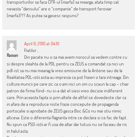
transporturilor sa faca CFR-ul [marfa] sa mearga, atata timp cat
nevasta “dansului” are o “companie” de transport feroviar
[marfa]??? As putea sa gasesc raspuns?
April 9, 2010 at 04:10
Fratilor ,
Rasvan
Din pacate nu o sa mai avem norocul sa vedem contre cu
si despre sleahta de la PDL pentru ca ZEUS a comandat ca nici un
pdl-ist sa nu mai mearag la vreo emisiune de la Antene sau de la
Realitatea.PDL-istii astia au impresia ca pot fraieri o tara intreaga. Din
cultura muncii pe care zic ca o am nici un om cu scaun la cap – chiar
patron de firma fiind- nu si-a dat el siesi vreo decizie indiferent
care. Prin aceasta fapta si prin altele de altfel se dovedeste clar ca
in afara de a reproduce niste fraze concepute de propaganda
portocalie si aprobate de ZEUS gasca Boc &Co nu mai stiu nimic
altceva. Este o diferenta flagranta intre ce declara si ce fac de fapt.
Nu spun ca PSD-istii ar fi usa de altar dar totusi nu se faceau de ris
in halul asta.