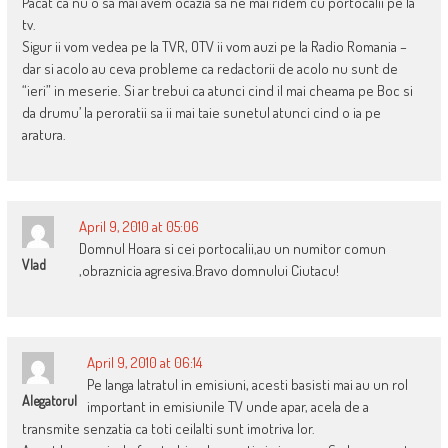
Pacat ca nu o sa mai avem ocazia sa ne mai ridem cu portocalii pe la
tv.
Sigur ii vom vedea pe la TVR, OTV ii vom auzi pe la Radio Romania –
dar si acolo au ceva probleme ca redactorii de acolo nu sunt de
“ieri” in meserie. Si ar trebui ca atunci cind il mai cheama pe Boc si
da drumu’ la peroratii sa ii mai taie sunetul atunci cind o ia pe
aratura.
April 9, 2010 at 05:06
Domnul Hoara si cei portocalii,au un numitor comun
Vlad
,obraznicia agresiva.Bravo domnului Ciutacu!
April 9, 2010 at 06:14
Pe langa latratul in emisiuni, acesti basisti mai au un rol
Alegatorul
important in emisiunile TV unde apar, acela de a
transmite senzatia ca toti ceilalti sunt imotriva lor.