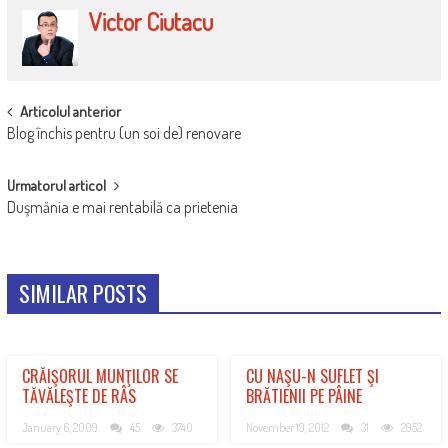
Victor Ciutacu
POST
Articolul anterior
Blog închis pentru (un soi de) renovare
NAVIGATION
Urmatorul articol
Duşmănia e mai rentabilă ca prietenia
SIMILAR POSTS
CRĂIŞORUL MUNŢILOR SE
CU NAŞU-N SUFLET ŞI
TĂVĂLEŞTE DE RÂS
BRĂTIENII PE PÂINE
January 6, 2009
45
3740
November 19, 2012
31
2952