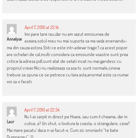
April 7, 2010 at 22:14
Imi pare tare rau,dar nu am vazut emisiunea de
Annelyse
aseara,sotul meu nu mai suporta sa ma vada enervandu-
ma din cauza astora.Stiti ce este intr-adevar tragic?,ca acest popor
are ochelari de cal,multi considera ca emisiunile voastre sunt prea
critice la adresa pdl,sunt atat de setati incat nu mai gandesc cu
propriul creier.Nici nu realizeaza ca asa tv. sunt normale,cineva
trebuie sa spuna ce se petrece cu tara asta,anormal este ca numai
voi sa o faceti.
April 7, 2010 at 22:34
Nu l-ai carpit in direct pe Hoara, sau cum il cheama, dar in
Laur
culise, a? Un shut, o lovitura la coasta, o strangulare, ceva?
Mai mare pacatu’ daca n-ai facut-o. Cum zic onoriashi “te bate
Dumnezeu” :))