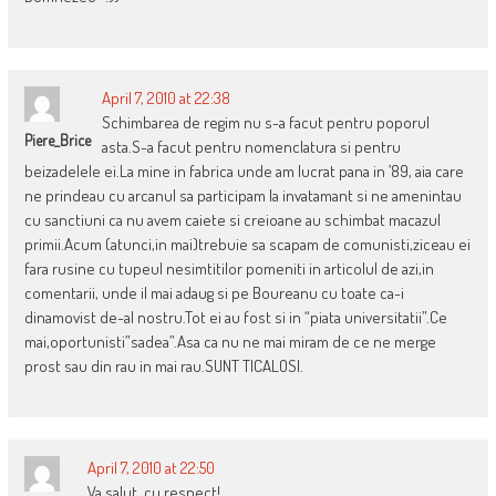
April 7, 2010 at 22:38
Schimbarea de regim nu s-a facut pentru poporul
Piere_Brice
asta.S-a facut pentru nomenclatura si pentru
beizadelele ei.La mine in fabrica unde am lucrat pana in ’89, aia care
ne prindeau cu arcanul sa participam la invatamant si ne amenintau
cu sanctiuni ca nu avem caiete si creioane au schimbat macazul
primii.Acum (atunci,in mai)trebuie sa scapam de comunisti,ziceau ei
fara rusine cu tupeul nesimtitilor pomeniti in articolul de azi,in
comentarii, unde il mai adaug si pe Boureanu cu toate ca-i
dinamovist de-al nostru.Tot ei au fost si in “piata universitatii”.Ce
mai,oportunisti”sadea”.Asa ca nu ne mai miram de ce ne merge
prost sau din rau in mai rau.SUNT TICALOSI.
April 7, 2010 at 22:50
Va salut, cu respect!