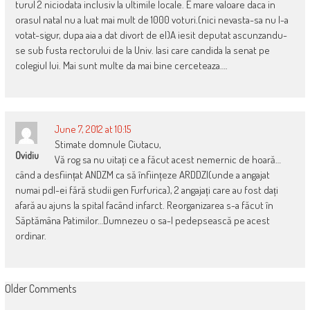
turul 2 niciodata inclusiv la ultimile locale. E mare valoare daca in
orasul natal nu a luat mai mult de 1000 voturi.(nici nevasta-sa nu l-a
votat-sigur, dupa aia a dat divort de el)A iesit deputat ascunzandu-
se sub fusta rectorului de la Univ. Iasi care candida la senat pe
colegiul lui. Mai sunt multe da mai bine cerceteaza….
June 7, 2012 at 10:15
Stimate domnule Ciutacu,
Ovidiu
Vă rog sa nu uitați ce a făcut acest nemernic de hoară…
când a desființat ANDZM ca să înființeze ARDDZI(unde a angajat
numai pdl-ei fără studii gen Furfurica), 2 angajați care au fost dați
afară au ajuns la spital facând infarct. Reorganizarea s-a făcut în
Săptămâna Patimilor…Dumnezeu o sa-l pedepsească pe acest
ordinar.
COMMENT
Older Comments