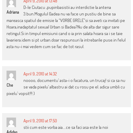
April 9, 2010 at 13:48
D-le Ciutacu ,pupinbasistii au interdictie la antena
Adriana
3.bun.Mogulul Gadea nu va face un pustiu de bine sa
mareasca spatiul de emisie la “VORBE GRELE”si sa aveti ca invitati pe
Hoara,inadaptatul sexual Urban si Badea?Nu de alta dar sigur sare
retingul.Si in timpul emisiunii cand o ia prin salata hoara sa i se taie
lavariera.idem si pt urban.doar raspunsuri la intrebarile puse.in felul
asta nu-i mai vedem cum se fac de tot rasul.
April 9, 2010 at 14:32
noooo, documentu’ asta-i o facatura, un trucaj! si ca sa nu
Che
se vada pixelu’ albastru ai dat cu rosu pe el. adica umbli cu
pixelu’ vopsit!!!:)
April 9, 2010 at 17:50
stii cum este vorba aia….ce sa faci asa este la noi
Adidas