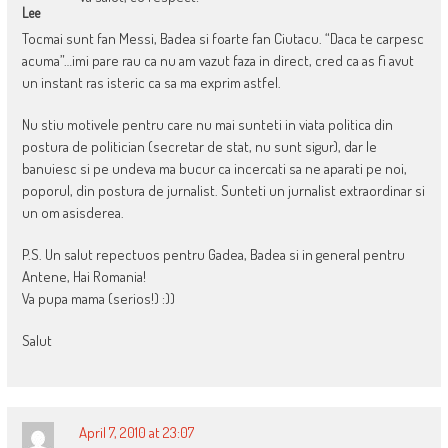
Lee
Tocmai sunt fan Messi, Badea si foarte fan Ciutacu. “Daca te carpesc
acuma”…imi pare rau ca nu am vazut faza in direct, cred ca as fi avut
un instant ras isteric ca sa ma exprim astfel.
Nu stiu motivele pentru care nu mai sunteti in viata politica din
postura de politician (secretar de stat, nu sunt sigur), dar le
banuiesc si pe undeva ma bucur ca incercati sa ne aparati pe noi,
poporul, din postura de jurnalist. Sunteti un jurnalist extraordinar si
un om asisderea.
P.S. Un salut repectuos pentru Gadea, Badea si in general pentru
Antene, Hai Romania!
Va pupa mama (serios!) :))
Salut
April 7, 2010 at 23:07