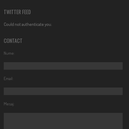
TWITTER FEED
Could not authenticate you.
CONTACT
Nume:
Email:
Mesaj: