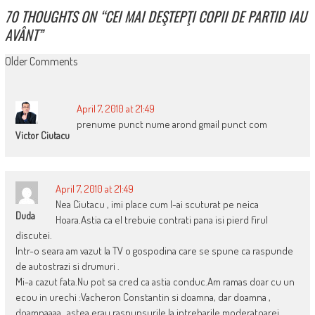
70 THOUGHTS ON “
CEI MAI DEŞTEPŢI COPII DE PARTID IAU
AVÂNT
”
COMMENT
Older Comments
NAVIGATION
April 7, 2010 at 21:49
prenume punct nume arond gmail punct com
Victor Ciutacu
April 7, 2010 at 21:49
Nea Ciutacu , imi place cum l-ai scuturat pe neica
Duda
Hoara.Astia ca el trebuie contrati pana isi pierd firul
discutei.
Intr-o seara am vazut la TV o gospodina care se spune ca raspunde
de autostrazi si drumuri .
Mi-a cazut fata.Nu pot sa cred ca astia conduc.Am ramas doar cu un
ecou in urechi :Vacheron Constantin si doamna, dar doamna ,
doamnaaaa…astea erau raspunsurile la intrebarile moderatoarei.