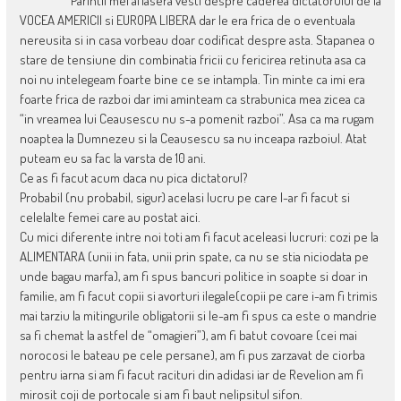
Parintii mei aflasera vesti despre caderea dictatorului de la
VOCEA AMERICII si EUROPA LIBERA dar le era frica de o eventuala
nereusita si in casa vorbeau doar codificat despre asta. Stapanea o
stare de tensiune din combinatia fricii cu fericirea retinuta asa ca
noi nu intelegeam foarte bine ce se intampla. Tin minte ca imi era
foarte frica de razboi dar imi aminteam ca strabunica mea zicea ca
“in vreamea lui Ceausescu nu s-a pomenit razboi”. Asa ca ma rugam
noaptea la Dumnezeu si la Ceausescu sa nu inceapa razboiul. Atat
puteam eu sa fac la varsta de 10 ani.
Ce as fi facut acum daca nu pica dictatorul?
Probabil (nu probabil, sigur) acelasi lucru pe care l-ar fi facut si
celelalte femei care au postat aici.
Cu mici diferente intre noi toti am fi facut aceleasi lucruri: cozi pe la
ALIMENTARA (unii in fata, unii prin spate, ca nu se stia niciodata pe
unde bagau marfa), am fi spus bancuri politice in soapte si doar in
familie, am fi facut copii si avorturi ilegale(copii pe care i-am fi trimis
mai tarziu la mitingurile obligatorii si le-am fi spus ca este o mandrie
sa fi chemat la astfel de “omagieri”), am fi batut covoare (cei mai
norocosi le bateau pe cele persane), am fi pus zarzavat de ciorba
pentru iarna si am fi facut racituri din adidasi iar de Revelion am fi
mirosit coji de portocale si am fi baut nelipsitul sifon.