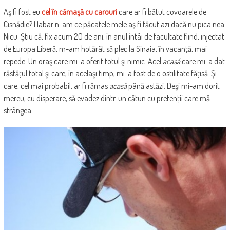
Aş fi fost eu
cel în cămaşă cu carouri
care ar fi bătut covoarele de
Cisnădie? Habar n-am ce păcatele mele aş fi făcut azi dacă nu pica nea
Nicu. Ştiu că, fix acum 20 de ani, în anul întâi de facultate fiind, injectat
de Europa Liberă, m-am hotărât să plec la Sinaia, în vacanţă, mai
repede. Un oraş care mi-a oferit totul şi nimic. Acel
acasă
care mi-a dat
răsfăţul total şi care, în acelaşi timp, mi-a fost de o ostilitate făţisă. Şi
care, cel mai probabil, ar fi rămas
acasă
până astăzi. Deşi mi-am dorit
mereu, cu disperare, să evadez dintr-un cătun cu pretenţii care mă
strângea.