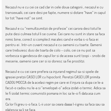
Necazul nu e cu cei ce cad clar in cele doua categorii , necazul e cu
transexualii, cei care desi pe fapte, numere si dotare “have” in capul
lor tot “have not” se simt.
Necazul e cu “nemultzumitzii de profesie” cei carora desi totul le
pute desi culmea totul li se cuvine. Cei care nu sunt in stare sa faca
nimic bine, corect si complect mai ales cand e vorba s-o faca ei
pentru ei . Intr-un cuvant necazul e cu oamenii cu toarte. Oamenii
care trebuiesc dusi de toarta de colo – colo, cei ce nu pot sa
vorbesca si gandesca din capul lor si de aceea sunt tzopi – snobi de
meserie, oamenii care cer si isi doresc sa fie prostitzi.
Necazul e cu cei care prefera ca injurand regimul sa-si spele de
igrasiei pretzii CASEI LOR cu hipoclorit. Peretzii CASEI LOR primita
CADOU MOCCA de la acelasi regim pe care ei il injura ca dupa ce le-a
facut-o cadou nu le-a si “envelopat-o” adica izolat-o termic. Adica sa
le fi izolat termic comunistii pomana in loc sa le-o fi data asa cum
era.
Ca lor l’ii greu s-o faca. L-ii usor sa ceara daaaa l-ii greu sa faca sau sa
platesca sa li se faca.