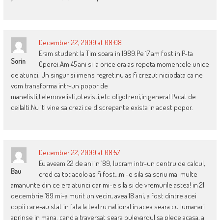
December 22, 2009 at 08:08
Eram student la Timisoara in 1989.Pe 17 am fost in P-ta
Sorin
Operei.Am 45 ani si la orice ora as repeta momentele unice
de atunci. Un singur si imens regret:nu as fi crezut niciodata ca ne
vom transforma intr-un popor de
manelisti,telenovelisti,otevisti,etc.oligofreni,in general.Pacat de
ceilalti.Nu iti vine sa crezi ce discrepante exista in acest popor.
December 22, 2009 at 08:57
Eu aveam 22 de ani in ’89, lucram intr-un centru de calcul,
Bau
cred ca tot acolo as fi fost…mi-e sila sa scriu mai multe
amanunte din ce era atunci dar mi-e sila si de vremurile astea! in 21
decembrie ’89 mi-a murit un vecin, avea 18 ani, a fost dintre acei
copii care-au stat in fata la teatru national in acea seara cu lumanari
aprinse in mana. cand a traversat seara bulevardul sa plece acasa, a