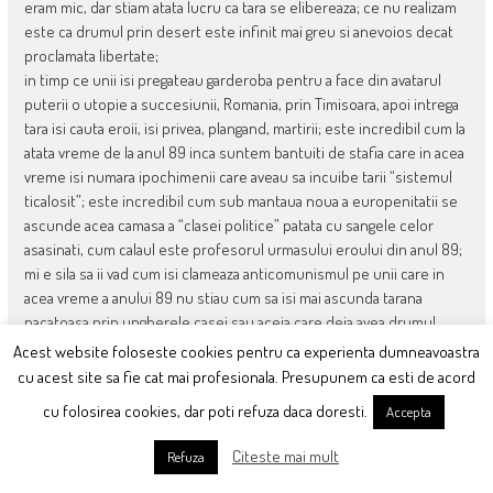
eram mic, dar stiam atata lucru ca tara se elibereaza; ce nu realizam
este ca drumul prin desert este infinit mai greu si anevoios decat
proclamata libertate;
in timp ce unii isi pregateau garderoba pentru a face din avatarul
puterii o utopie a succesiunii, Romania, prin Timisoara, apoi intrega
tara isi cauta eroii, isi privea, plangand, martirii; este incredibil cum la
atata vreme de la anul 89 inca suntem bantuiti de stafia care in acea
vreme isi numara ipochimenii care aveau sa incuibe tarii “sistemul
ticalosit”; este incredibil cum sub mantaua noua a europenitatii se
ascunde acea camasa a “clasei politice” patata cu sangele celor
asasinati, cum calaul este profesorul urmasului eroului din anul 89;
mi e sila sa ii vad cum isi clameaza anticomunismul pe unii care in
acea vreme a anului 89 nu stiau cum sa isi mai ascunda tarana
pacatoasa prin ungherele casei sau aceia care deja avea drumul
netezit spre “meandrele concretului” puterii in lipsa virtutii
Acest website foloseste cookies pentru ca experienta dumneavoastra
“sinergiei faptelor”, ca mai apoi sa gireze “capitalismul de cumetrie”
cu acest site sa fie cat mai profesionala. Presupunem ca esti de acord
pozand in “saraci si cinstiti” dar perfect arvuniti de concretetea
cu folosirea cookies, dar poti refuza daca doresti.
Accepta
“sistemului ticalosit”…
ca niciodata l am auzit pe Profesorul Emil Constantinescu rostind
Citeste mai mult
Refuza
un laudatio, trist si dramatic in spiritul unui caragialesc pesimist; nu i
deloc pacat ca marinelul nu a ajuns la premierile celor 10 pentru