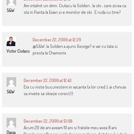
Am intalnit un dmn. Ciutacu la Solden , la ski , care zicea ca
S&W
sta in Franta la Evian si e monitor de ski . E ruda cu tine?
December 22, 2009 at 12:29
@S&W: la Solden a ajuns George? e var cu tata si
Victor Ciutacu
presta la Chamonix
December 22, 2009 at 12:43
Era cu niste bucuresteni in vacanta (a lor cred ), ai chinuia
S&W
sa invete sa skieze corect))
December 22, 2009 at 13:08
Acum 20 de ani aveam 10 ani si fratele meu avea 8 ani.
Diana