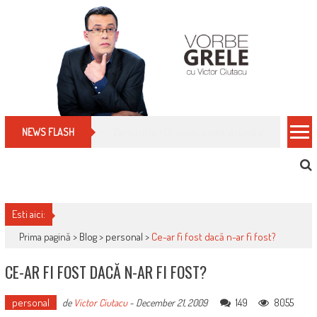
Skip
to
content
Cum îți schimbi, rapid, gratuit și eficient, furniz
NEWS FLASH
Esti aici:
Prima pagină >
Blog
>
personal
>
Ce-ar fi fost dacă n-ar fi fost?
CE-AR FI FOST DACĂ N-AR FI FOST?
personal
149
8055
de
Victor Ciutacu
-
December 21, 2009