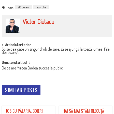
Tagged
20 de ani
revolutie
Victor Ciutacu
POST
Articolul anterior
Să se dea câte un singur drob de sare, să se ajungă la toată lumea. File
NAVIGATION
de revanșă
Urmatorul articol
De ce are Mircea Badea succes la public
SIMILAR POSTS
JOS CU PĂLĂRIA, BOIERI
HAI SĂ MAI STĂM OLECUŢĂ