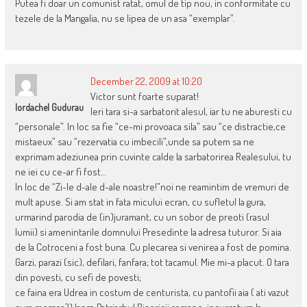
Putea fi doar un comunist ratat, omul de tip nou, in conformitate cu
tezele de la Mangalia, nu se lipea de un asa “exemplar”.
December 22, 2009 at 10:20
Victor sunt foarte suparat!
Iordachel Gudurau
Ieri tara si-a sarbatorit alesul, iar tu ne aburesti cu
“personale”. In loc sa fie “ce-mi provoaca sila” sau “ce distractie,ce
mistaeux” sau “rezervatia cu imbecili”,unde sa putem sa ne
exprimam adeziunea prin cuvinte calde la sarbatorirea Realesului, tu
ne iei cu ce-ar fi fost…
In loc de “Zi-le d-ale d-ale noastre!”noi ne reamintim de vremuri de
mult apuse. Si am stat in fata micului ecran, cu sufletul la gura,
urmarind parodia de (in)juramant, cu un sobor de preoti (rasul
lumii) si amenintarile domnului Presedinte la adresa tuturor. Si aia
de la Cotroceni a fost buna. Cu plecarea si venirea a fost de pomina.
Garzi, parazi (sic), defilari, fanfara; tot tacamul. Mie mi-a placut. O tara
din povesti, cu sefi de povesti;
ce faina era Udrea in costum de centurista, cu pantofii aia ( ati vazut