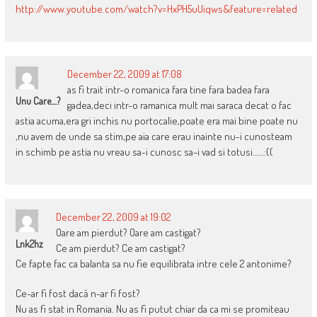
http://www.youtube.com/watch?v=HxPH5uUiqws&feature=related
December 22, 2009 at 17:08
as fi trait intr-o romanica fara tine fara badea fara
Unu Care....?
gadea,deci intr-o ramanica mult mai saraca decat o fac
astia acuma,era gri inchis nu portocalie,poate era mai bine poate nu
,nu avem de unde sa stim,pe aia care erau inainte nu-i cunosteam
in schimb pe astia nu vreau sa-i cunosc sa-i vad si totusi……:((
December 22, 2009 at 19:02
Oare am pierdut? Oare am castigat?
Lnk2hz
Ce am pierdut? Ce am castigat?
Ce fapte fac ca balanta sa nu fie equilibrata intre cele 2 antonime?
Ce-ar fi fost dacă n-ar fi fost?
Nu as fi stat in Romania. Nu as fi putut chiar da ca mi se promiteau