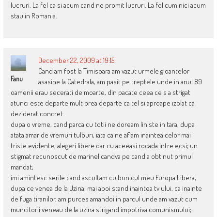
lucruri. La fel ca si acum cand ne promit lucruri. La fel cum nici acum
stau in Romania.
December 22, 2009 at 19:15
Cand am fost la Timisoara am vazut urmele gloantelor
Fanu
asasine la Catedrala, am pasit pe treptele unde in anul 89
oamenii erau secerati de moarte, din pacate ceea ce s a strigat
atunci este departe mult prea departe ca tel si aproape izolat ca
deziderat concret.
dupa o vreme, cand parca cu totii ne doream liniste in tara, dupa
atata amar de vremuri tulburi, iata ca ne aflam inaintea celor mai
triste evidente, alegeri libere dar cu aceeasi rocada intre ecsi; un
stigmat recunoscut de marinel candva pe cand a obtinut primul
mandat;
imi amintesc serile cand ascultam cu bunicul meu Europa Libera,
dupa ce venea de la Uzina, mai apoi stand inaintea tv ului, ca inainte
de fuga tiranilor, am purces amandoi in parcul unde am vazut cum
muncitorii veneau de la uzina strigand impotriva comunismului;