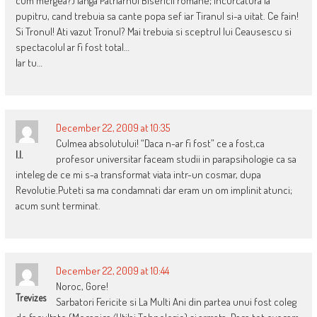
cum mergea?) langa Patriarhul Bisericii romane; incurcatura la
pupitru, cand trebuia sa cante popa sef iar Tiranul si-a uitat. Ce fain!
Si Tronul! Ati vazut Tronul? Mai trebuia si sceptrul lui Ceausescu si
spectacolul ar fi fost total…
Iar tu…
December 22, 2009 at 10:35
Culmea absolutului! “Daca n-ar fi fost” ce a fost,ca
I.I.
profesor universitar faceam studii in parapsihologie ca sa
inteleg de ce mi s-a transformat viata intr-un cosmar, dupa
Revolutie.Puteti sa ma condamnati dar eram un om implinit atunci;
acum sunt terminat.
December 22, 2009 at 10:44
Noroc, Gore!
Trevizes
Sarbatori Fericite si La Multi Ani din partea unui fost coleg