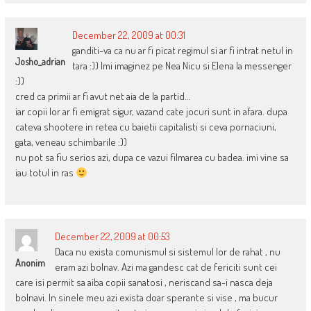
December 22, 2009 at 00:31
ganditi-va ca nu ar fi picat regimul si ar fi intrat netul in
Josho_adrian
tara :)) Imi imaginez pe Nea Nicu si Elena la messenger
:))
cred ca primii ar fi avut net aia de la partid…
iar copii lor ar fi emigrat sigur, vazand cate jocuri sunt in afara. dupa
cateva shootere in retea cu baietii capitalisti si ceva pornaciuni,
gata, veneau schimbarile :))
nu pot sa fiu serios azi, dupa ce vazui filmarea cu badea. imi vine sa
iau totul in ras
December 22, 2009 at 00:53
Daca nu exista comunismul si sistemul lor de rahat , nu
Anonim
eram azi bolnav. Azi ma gandesc cat de fericiti sunt cei
care isi permit sa aiba copii sanatosi , neriscand sa-i nasca deja
bolnavi. In sinele meu azi exista doar sperante si vise , ma bucur