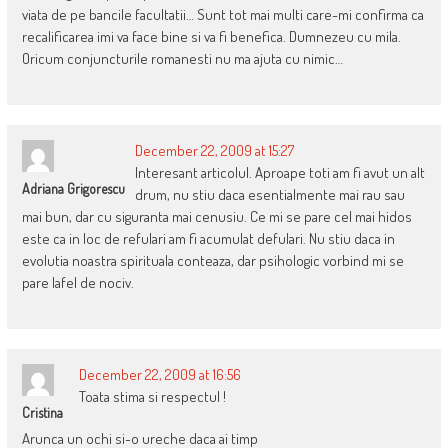
viata de pe bancile facultatii… Sunt tot mai multi care-mi confirma ca
recalificarea imi va face bine si va fi benefica. Dumnezeu cu mila.
Oricum conjuncturile romanesti nu ma ajuta cu nimic…
December 22, 2009 at 15:27
Interesant articolul. Aproape toti am fi avut un alt
Adriana Grigorescu
drum, nu stiu daca esentialmente mai rau sau
mai bun, dar cu siguranta mai cenusiu. Ce mi se pare cel mai hidos
este ca in loc de refulari am fi acumulat defulari. Nu stiu daca in
evolutia noastra spirituala conteaza, dar psihologic vorbind mi se
pare lafel de nociv.
December 22, 2009 at 16:56
Toata stima si respectul !
Cristina
Arunca un ochi si-o ureche daca ai timp