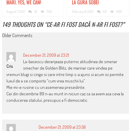
MARI. YES, WE CAN!
LA GURA SOBEI
August 7, 2012
55
7145
February 8, 2010
431
15611
149 THOUGHTS ON “
CE-AR FI FOST DACĂ N-AR FI FOST?
”
COMMENT
Older Comments
NAVIGATION
December 21, 2009 at 23:21
La-basescu deranjeaza puternic atitudinea de smenar
Cris
smecher de Golden Blitz, de marinar care vindea pe
vremuri blugi si cingo si care intre timp s-a ajuns si acum isi permite
luxul de a se comporta “cum vrea muschii lui”.
Mie mi-e rusine cu un asemenea presedinte.
Cei din decembrie 89 n-au murit in niciun caz ca sa avem asa ceva la
conducerea statului, presupus a fi democratic.
December 21, 2009 at 23:58