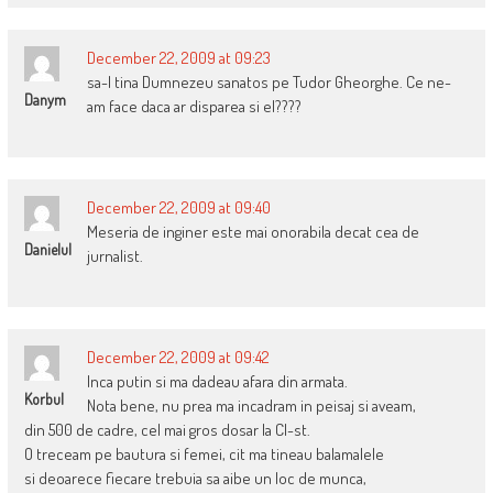
December 22, 2009 at 09:23
sa-l tina Dumnezeu sanatos pe Tudor Gheorghe. Ce ne-
Danym
am face daca ar disparea si el????
December 22, 2009 at 09:40
Meseria de inginer este mai onorabila decat cea de
Danielul
jurnalist.
December 22, 2009 at 09:42
Inca putin si ma dadeau afara din armata.
Korbul
Nota bene, nu prea ma incadram in peisaj si aveam,
din 500 de cadre, cel mai gros dosar la CI-st.
O treceam pe bautura si femei, cit ma tineau balamalele
si deoarece fiecare trebuia sa aibe un loc de munca,