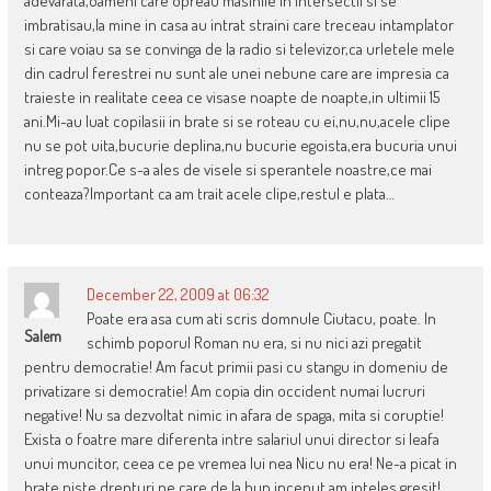
adevarata,oameni care opreau masinile in intersectii si se
imbratisau,la mine in casa au intrat straini care treceau intamplator
si care voiau sa se convinga de la radio si televizor,ca urletele mele
din cadrul ferestrei nu sunt ale unei nebune care are impresia ca
traieste in realitate ceea ce visase noapte de noapte,in ultimii 15
ani.Mi-au luat copilasii in brate si se roteau cu ei,nu,nu,acele clipe
nu se pot uita,bucurie deplina,nu bucurie egoista,era bucuria unui
intreg popor.Ce s-a ales de visele si sperantele noastre,ce mai
conteaza?Important ca am trait acele clipe,restul e plata…
December 22, 2009 at 06:32
Poate era asa cum ati scris domnule Ciutacu, poate. In
Salem
schimb poporul Roman nu era, si nu nici azi pregatit
pentru democratie! Am facut primii pasi cu stangu in domeniu de
privatizare si democratie! Am copia din occident numai lucruri
negative! Nu sa dezvoltat nimic in afara de spaga, mita si coruptie!
Exista o foatre mare diferenta intre salariul unui director si leafa
unui muncitor, ceea ce pe vremea lui nea Nicu nu era! Ne-a picat in
brate niste drepturi pe care de la bun inceput am inteles gresit!