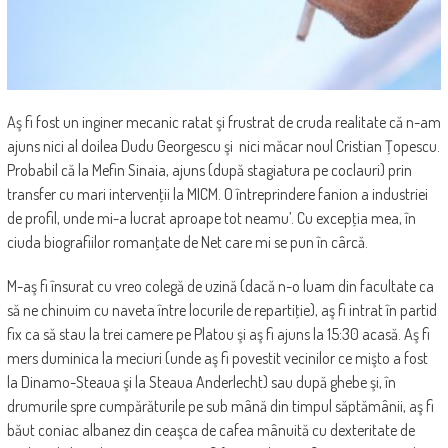
Aş fi fost un inginer mecanic ratat şi frustrat de cruda realitate că n-am
ajuns nici al doilea Dudu Georgescu şi nici măcar noul Cristian Ţopescu.
Probabil că la Mefin Sinaia, ajuns (după stagiatura pe coclauri) prin
transfer cu mari intervenţii la MICM. O întreprindere fanion a industriei
de profil, unde mi-a lucrat aproape tot neamu’. Cu excepţia mea, în
ciuda biografiilor romanţate de Net care mi se pun în cârcă.
M-aş fi însurat cu vreo colegă de uzină (dacă n-o luam din facultate ca
să ne chinuim cu naveta între locurile de repartiţie), aş fi intrat în partid
fix ca să stau la trei camere pe Platou şi aş fi ajuns la 15:30 acasă. Aş fi
mers duminica la meciuri (unde aş fi povestit vecinilor ce mişto a fost
la Dinamo-Steaua şi la Steaua Anderlecht) sau după ghebe şi, în
drumurile spre cumpărăturile pe sub mână din timpul săptămânii, aş fi
băut coniac albanez din ceaşca de cafea mânuită cu dexteritate de