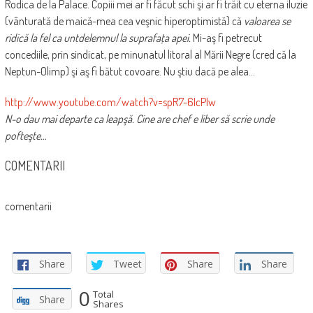
Rodica de la Palace. Copiii mei ar fi făcut schi şi ar fi trăit cu eterna iluzie
(vânturată de maică-mea cea veşnic hiperoptimistă) că
valoarea se
ridică la fel ca untdelemnul la suprafaţa apei.
Mi-aş fi petrecut
concediile, prin sindicat, pe minunatul litoral al Mării Negre (cred că la
Neptun-Olimp) şi aş fi bătut covoare. Nu ştiu dacă pe alea…
http://www.youtube.com/watch?v=spR7-6IcPIw
N-o dau mai departe ca leapşă. Cine are chef e liber să scrie unde
pofteşte…
COMENTARII
comentarii
Share
Tweet
Share
Share
0
Total
Share
Shares