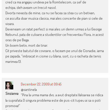
cred ca ma angajau undeva pe la Romtelecom, ca sef de
echipa, deh aveam un trecut nasol.
Divorta nevasta de mine, ca nu se facea sa stea cu un betivan,
ce asculta doar muzica clasica, mai ales concerte de pian si cele de
vioara.
Deveneam un ratat perfect si mai ales un demn urmas a lui George
Nebunul, pata de culoare a studentilor ce frecventau Flora, in acest
oras de pe Bega.
Un boem betiv, mort de tinar.
Cit priveste batutul de covoare, o faceam pe unul de Cisnadie, iarna
pe zapada, “imbracat in cisme cu blana, sort, cu o racheta de tenis
marimea 13.
December 22, 2009 at 09:45
@santinela
Sinzianna
“Pina la urma mama dvs. a avut dreptate.Valoarea se ridica
la suprafata.O singura problema este de pus-cit tupeu ai sa o poti
promova!”