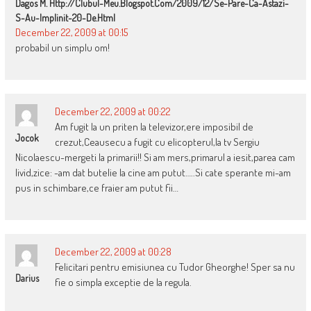
Dagos M. Http://clubul-Meu.blogspot.com/2009/12/se-Pare-Ca-Astazi-
S-Au-Implinit-20-De.html
December 22, 2009 at 00:15
probabil un simplu om!
December 22, 2009 at 00:22
Am fugit la un priten la televizor,ere imposibil de
Jocok
crezut,Ceausecu a fugit cu elicopterul,la tv Sergiu
Nicolaescu-mergeti la primarii!! Si am mers,primarul a iesit,parea cam
livid,zice: -am dat butelie la cine am putut…..Si cate sperante mi-am
pus in schimbare,ce fraier am putut fii…
December 22, 2009 at 00:28
Felicitari pentru emisiunea cu Tudor Gheorghe! Sper sa nu
Darius
fie o simpla exceptie de la regula.