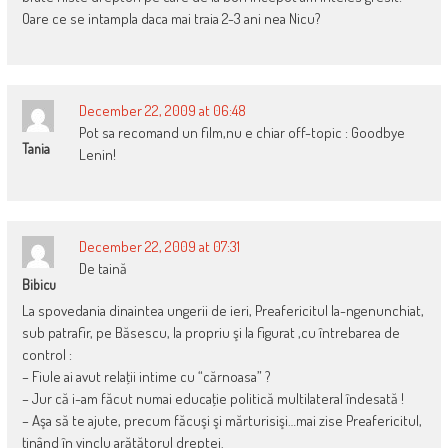
Oare ce se intampla daca mai traia 2-3 ani nea Nicu?
December 22, 2009 at 06:48
Pot sa recomand un film,nu e chiar off-topic : Goodbye
Tania
Lenin!
December 22, 2009 at 07:31
De taină
Bibicu
La spovedania dinaintea ungerii de ieri, Preafericitul la-ngenunchiat,
sub patrafir, pe Băsescu, la propriu şi la figurat ,cu întrebarea de
control :
– Fiule ai avut relaţii intime cu “cărnoasa” ?
– Jur că i-am făcut numai educaţie politică multilateral îndesată !
– Aşa să te ajute, precum făcuşi şi mărturisişi…mai zise Preafericitul,
ţinând în vinclu arătătorul dreptei.