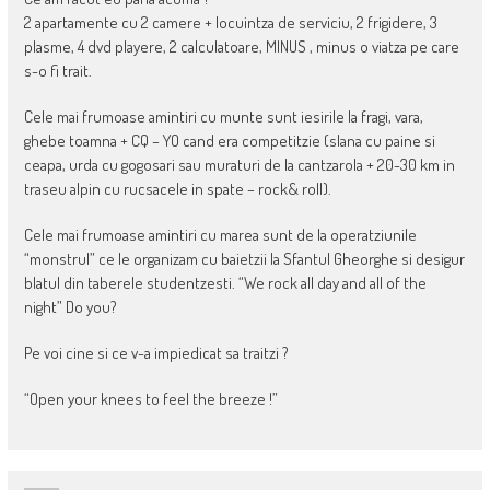
2 apartamente cu 2 camere + locuintza de serviciu, 2 frigidere, 3
plasme, 4 dvd playere, 2 calculatoare, MINUS , minus o viatza pe care
s-o fi trait.
Cele mai frumoase amintiri cu munte sunt iesirile la fragi, vara,
ghebe toamna + CQ – YO cand era competitzie (slana cu paine si
ceapa, urda cu gogosari sau muraturi de la cantzarola + 20-30 km in
traseu alpin cu rucsacele in spate – rock& roll).
Cele mai frumoase amintiri cu marea sunt de la operatziunile
“monstrul” ce le organizam cu baietzii la Sfantul Gheorghe si desigur
blatul din taberele studentzesti. “We rock all day and all of the
night” Do you?
Pe voi cine si ce v-a impiedicat sa traitzi ?
“Open your knees to feel the breeze !”