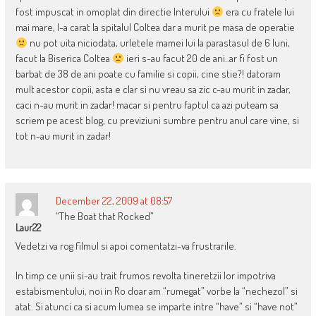
fost impuscat in omoplat din directie Interului
era cu fratele lui
mai mare, l-a carat la spitalul Coltea dar a murit pe masa de operatie
nu pot uita niciodata, urletele mamei lui la parastasul de 6 luni,
facut la Biserica Coltea
ieri s-au facut 20 de ani..ar fi fost un
barbat de 38 de ani poate cu familie si copii, cine stie?! datoram
mult acestor copii, asta e clar si nu vreau sa zic c-au murit in zadar,
caci n-au murit in zadar! macar si pentru faptul ca azi puteam sa
scriem pe acest blog, cu previziuni sumbre pentru anul care vine, si
tot n-au murit in zadar!
December 22, 2009 at 08:57
“The Boat that Rocked”
Laur22
Vedetzi va rog filmul si apoi comentatzi-va frustrarile.
In timp ce unii si-au trait frumos revolta tineretzii lor impotriva
estabismentului, noi in Ro doar am “rumegat” vorbe la “nechezol” si
atat. Si atunci ca si acum lumea se imparte intre “have” si “have not”