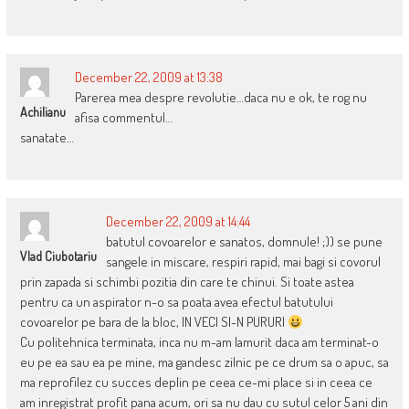
December 22, 2009 at 13:38
Parerea mea despre revolutie…daca nu e ok, te rog nu
Achilianu
afisa commentul…
sanatate…
December 22, 2009 at 14:44
batutul covoarelor e sanatos, domnule! ;)) se pune
Vlad Ciubotariu
sangele in miscare, respiri rapid, mai bagi si covorul
prin zapada si schimbi pozitia din care te chinui. Si toate astea
pentru ca un aspirator n-o sa poata avea efectul batutului
covoarelor pe bara de la bloc, IN VECI SI-N PURURI
Cu politehnica terminata, inca nu m-am lamurit daca am terminat-o
eu pe ea sau ea pe mine, ma gandesc zilnic pe ce drum sa o apuc, sa
ma reprofilez cu succes deplin pe ceea ce-mi place si in ceea ce
am inregistrat profit pana acum, ori sa nu dau cu sutul celor 5 ani din