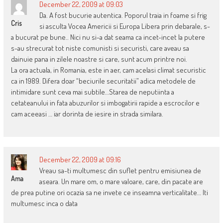
December 22, 2009 at 09:03
Da. A fost bucurie autentica. Poporul traia in foame si frig
Cris
si asculta Vocea Americii si Europa Libera prin debarale, s-
a bucurat pe bune.. Nici nu si-a dat seama ca incet-incet la putere
s-au strecurat tot niste comunisti si securisti, care aveau sa
dainuie pana in zilele noastre si care, sunt acum printre noi.
La ora actuala, in Romania, este in aer, cam acelasi climat securistic
ca in 1989. Difera doar “beciurile securitatii” adica metodele de
intimidare sunt ceva mai subtile…Starea de neputiinta a
cetateanului in fata abuzurilor si imbogatirii rapide a escrocilor e
cam aceeasi … iar dorinta de iesire in strada similara.
December 22, 2009 at 09:16
Vreau sa-ti multumesc din suflet pentru emisiunea de
Ama
aseara. Un mare om, o mare valoare, care, din pacate are
de prea putine ori ocazia sa ne invete ce inseamna verticalitate… Iti
multumesc inca o data