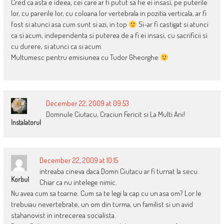
Cred ca asta e ideea, cei care ar fi putut sa fie ei insasi, pe puterile
lor, cu parerile lor, cu coloana lor vertebrala in pozitia verticala, ar fi
fost si atunci asa cum sunt si azi, in top
Si-ar fi castigat si atunci
ca si acum, independenta si puterea de a fi ei insasi, cu sacrificii si
cu durere, si atunci ca si acum.
Multumesc pentru emisiunea cu Tudor Gheorghe
December 22, 2009 at 09:53
Domnule Ciutacu, Craciun Fericit si La Multi Ani!
Instalatorul
December 22, 2009 at 10:15
intreaba cineva daca Domn Ciutacu ar fi turnat la secu.
Korbul
Chiar ca nu intelege nimic.
Nu avea cum sa toarne. Cum sa te legi la cap cu un asa om? Lor le
trebuiau nevertebrate, un om din turma, un familist si un avid
stahanovist in intrecerea socialista.