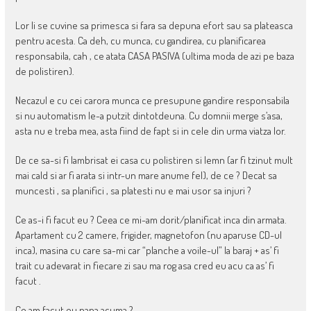
Lor li se cuvine sa primesca si fara sa depuna efort sau sa plateasca
pentru acesta. Ca deh, cu munca, cu gandirea, cu planificarea
responsabila, cah , ce atata CASA PASIVA (ultima moda de azi pe baza
de polistiren).
Necazul e cu cei carora munca ce presupune gandire responsabila
si nu automatism le-a putzit dintotdeuna. Cu domnii merge s’asa,
asta nu e treba mea, asta fiind de fapt si in cele din urma viatza lor.
De ce sa-si fi lambrisat ei casa cu polistiren si lemn (ar fi tzinut mult
mai cald si ar fi arata si intr-un mare anume fel), de ce ? Decat sa
muncesti , sa planifici , sa platesti nu e mai usor sa injuri ?
Ce as-i fi facut eu ? Ceea ce mi-am dorit/planificat inca din armata.
Apartament cu 2 camere, frigider, magnetofon (nu aparuse CD-ul
inca), masina cu care sa-mi car “planche a voile-ul” la baraj + as’ fi
trait cu adevarat in fiecare zi sau ma rog asa cred eu acu ca as’ fi
facut .
Ce am facut eu pana acuma ?