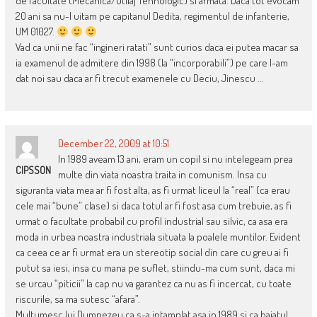
de facultate (Mecanica/Utilaj Tehnologic) si armata. Daca tot evocam
20 ani sa nu-l uitam pe capitanul Dedita, regimentul de infanterie,
UM 01027.
Vad ca unii ne fac “ingineri ratati” sunt curios daca ei putea macar sa
ia examenul de admitere din 1998 (la “incorporabili”) pe care l-am
dat noi sau daca ar fi trecut examenele cu Deciu, Jinescu …
December 22, 2009 at 10:51
In 1989 aveam 13 ani, eram un copil si nu intelegeam prea
CIPSSON
multe din viata noastra traita in comunism. Insa cu
siguranta viata mea ar fi fost alta, as fi urmat liceul la “real” (ca erau
cele mai “bune” clase) si daca totul ar fi fost asa cum trebuie, as fi
urmat o facultate probabil cu profil industrial sau silvic, ca asa era
moda in urbea noastra industriala situata la poalele muntilor. Evident
ca ceea ce ar fi urmat era un stereotip social din care cu greu ai fi
putut sa iesi, insa cu mana pe suflet, stiindu-ma cum sunt, daca mi
se urcau “piticii” la cap nu va garantez ca nu as fi incercat, cu toate
riscurile, sa ma sutesc “afara”.
Multumesc lui Dumnezeu ca s-a intamplat asa in 1989 si ca baiatul