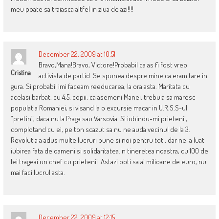
meu poate sa traiasca altfel in ziua de azi!!!!
December 22, 2009 at 10:51
Bravo,Mana!Bravo, Victore!Probabil ca as fi fost vreo
Cristina
activista de partid. Se spunea despre mine ca eram tare in
gura. Si probabil imi faceam reeducarea, la ora asta. Maritata cu
acelasi barbat, cu 4,5, copii, ca asemeni Manei, trebuia sa maresc
populatia Romaniei, si visand la o excursie macar in U.R.S.S-ul
“pretin”, daca nu la Praga sau Varsovia. Si iubindu-mi prietenii,
complotand cu ei, pe ton scazut sa nu ne auda vecinul de la 3.
Revolutia a adus multe lucruri bune si noi pentru toti, dar ne-a luat
iubirea fata de oameni si solidaritatea.In tineretea noastra, cu 100 de
lei trageai un chef cu prietenii. Astazi poti sa ai milioane de euro, nu
mai faci lucrul asta.
December 22, 2009 at 12:15