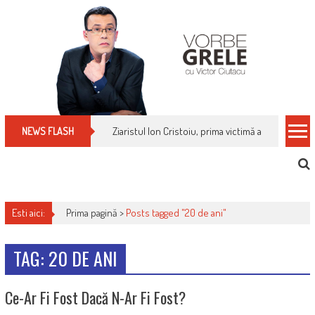
Skip
to
content
Ziaristul Ion Cristoiu, prima victimă a noi cenzuri 
NEWS FLASH
Esti aici:
Prima pagină >
Posts tagged "20 de ani"
TAG: 20 DE ANI
Ce-Ar Fi Fost Dacă N-Ar Fi Fost?