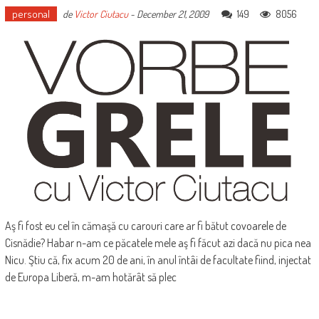
personal
149
8056
de
Victor Ciutacu
-
December 21, 2009
Aş fi fost eu cel în cămaşă cu carouri care ar fi bătut covoarele de
Cisnădie? Habar n-am ce păcatele mele aş fi făcut azi dacă nu pica nea
Nicu. Ştiu că, fix acum 20 de ani, în anul întâi de facultate fiind, injectat
de Europa Liberă, m-am hotărât să plec