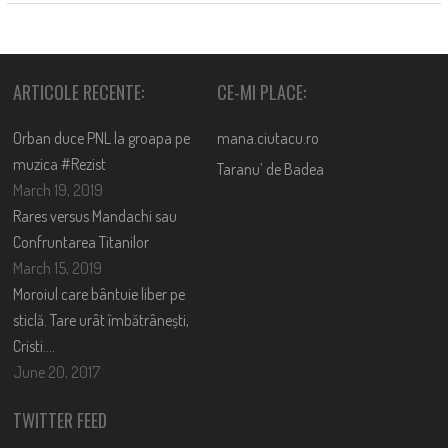
ARTICOLE RECENTE:
CE-MI PLACE:
Orban duce PNL la groapa pe
mana.ciutacu.ro
muzica #Rezist
Taranu’ de Badea
March 19, 2019
Rares versus Mandachi sau
Confruntarea Titanilor
March 15, 2019
Moroiul care bântuie liber pe
sticlă. Tare urât îmbătrânești,
Cristi….
June 20, 2017
TWITTER FEED