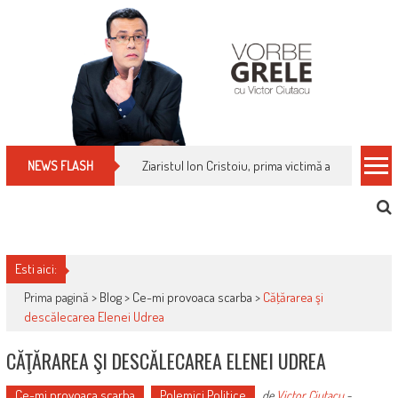
Skip
to
content
Ziaristul Ion Cristoiu, prima victimă a noi cenzuri 
NEWS FLASH
Esti aici:
Prima pagină >
Blog
>
Ce-mi provoaca scarba
>
Căţărarea şi
descălecarea Elenei Udrea
CĂŢĂRAREA ŞI DESCĂLECAREA ELENEI UDREA
Ce-mi provoaca scarba
Polemici Politice
de
Victor Ciutacu
-