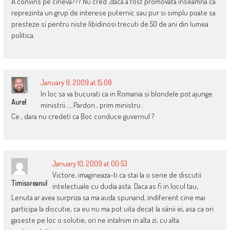
A convins pe cineva??? Nu cred ,daca a fost promovata inseamna ca
reprezinta un grup de interese puternic sau pur si simplu poate sa
presteze si pentru niste libidinosi trecuti de 50 de ani din lumea
politica.
January 9, 2009 at 15:08
In loc sa va bucurati ca in Romania si blondele pot ajunge
Aurel
ministrii……Pardon , prim ministru .
Ce , dara nu credeti ca Boc conduce guvernul ?
January 10, 2009 at 00:53
Victore, imagineaza-ti ca stai la o serie de discutii
Timisoreanul
intelectuale cu dudia asta. Daca as fi in locul tau,
Lenuta ar avea surpriza sa ma auda spunand, indiferent cine mai
participa la discutie, ca eu nu ma pot uita decat la sânii ei, asa ca ori
gaseste pe loc o solutie, ori ne intalnim in alta zi, cu alta