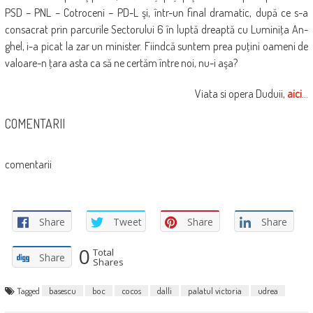
PSD – PNL – Cotroceni – PD-L şi, într-un final dramatic, după ce s-a
consacrat prin parcurile Sectorului 6 în luptă dreaptă cu Lu­miniţa An­
ghel, i-a picat la zar un minister. Fiindcă suntem prea puţini oameni de
valoare-n ţara asta ca să ne certăm în­tre noi, nu-i aşa?
Viata si opera Duduii,
aici
…
COMENTARII
comentarii
Share
Tweet
Share
Share
0
Total
Share
Shares
Tagged
basescu
boc
cocos
dalli
palatul victoria
udrea