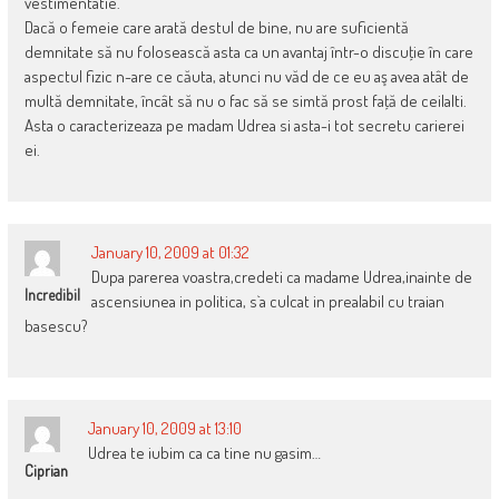
vestimentatie.
Dacă o femeie care arată destul de bine, nu are suficientă
demnitate să nu folosească asta ca un avantaj într-o discuţie în care
aspectul fizic n-are ce căuta, atunci nu văd de ce eu aş avea atât de
multă demnitate, încât să nu o fac să se simtă prost faţă de ceilalti.
Asta o caracterizeaza pe madam Udrea si asta-i tot secretu carierei
ei.
January 10, 2009 at 01:32
Dupa parerea voastra,credeti ca madame Udrea,inainte de
Incredibil
ascensiunea in politica, s`a culcat in prealabil cu traian
basescu?
January 10, 2009 at 13:10
Udrea te iubim ca ca tine nu gasim…
Ciprian