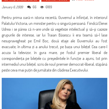
66
6189
January 6, 2009
Pentru prima oară-n istoria recentă, Guvernul a înfiinţat, în interiorul
Pa­latului Victoria, un minister pentru o singură persoană. Fiindcă Elenei
Udrea i se părea că n-are unde să vegete­ze intelectual şi să-şi cazeze
grupurile de interese, iar lui Traian Băsescu îi era tea­mă să-l lase
nesupravegheat pe Emil Boc, două etaje ale Guvernului au fost
evacuate, în ultima zi a anului trecut, pe baza unui bileţel. Cea care-l
acuza la televizor, în gura mare, pe fostul premier liberal de
corespondenţa pe bileţele cu preşedinte­le în funcţie a ajuns, tot prin
intermediul unui bileţel, scris de noul premier de­mo­crat-liberal, stă­până
peste ceva mai puţin de jumătate din clădirea Executivului.