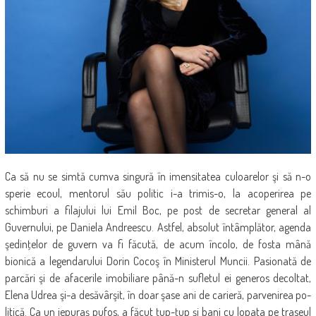
Ca să nu se sim­tă cumva singură în imensitatea cu­loa­re­lor şi să n-o
sperie ecoul, men­­torul său po­litic i-a trimis-o, la aco­pe­rirea pe
schimburi a filajului lui Emil Boc, pe post de se­cretar general al
Guvernului, pe Da­ni­ela Andreescu. Astfel, absolut întâm­plător, agenda
şedinţelor de guvern va fi fă­cută, de acum încolo, de fosta mână
bionică a legen­darului Dorin Cocoş în Ministerul Muncii. Pasionată de
par­cări şi de afaceri­le imobiliare până-n su­fle­tul ei generos decoltat,
Elena Udrea şi-a desă­vâr­şit, în doar şase ani de carieră, par­ve­nirea po­
litică. Ca un iepuraş pufos, a făcut ţup-ţup şi bani cu lopata pe tra­se­ul