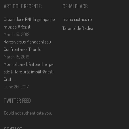
ARTICOLE RECENTE:
CE-MI PLACE:
Orban duce PNL la groapa pe
mana.ciutacu.ro
muzica #Rezist
Taranu’ de Badea
March 19, 2019
Rares versus Mandachi sau
Confruntarea Titanilor
March 15, 2019
Moroiul care bântuie liber pe
sticlă. Tare urât îmbătrânești,
Cristi….
June 20, 2017
TWITTER FEED
Could not authenticate you.