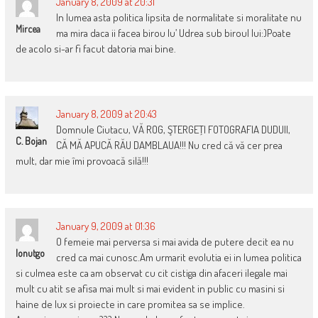
January 8, 2009 at 20:31
In lumea asta politica lipsita de normalitate si moralitate nu
Mircea
ma mira daca ii facea birou lu’ Udrea sub biroul lui:)Poate
de acolo si-ar fi facut datoria mai bine.
January 8, 2009 at 20:43
Domnule Ciutacu, VĂ ROG, ŞTERGEŢI FOTOGRAFIA DUDUII,
C. Bojan
CĂ MĂ APUCĂ RĂU DAMBLAUA!!! Nu cred că vă cer prea
mult, dar mie îmi provoacă silă!!!
January 9, 2009 at 01:36
O femeie mai perversa si mai avida de putere decit ea nu
Ionutgo
cred ca mai cunosc.Am urmarit evolutia ei in lumea politica
si culmea este ca am observat cu cit cistiga din afaceri ilegale mai
mult cu atit se afisa mai mult si mai evident in public cu masini si
haine de lux si proiecte in care promitea sa se implice.