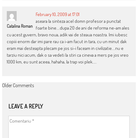
February 10, 2009 at 17:01
aseara la sinteza acel domn profesor a punctat
Catalina Roman
foarte bine….dupa 20 de ani de reforma ne-am ales
cu acest guvern, bravo noua, adik vai de steaua noastra. Imi iubesc
copiii enorm dar imi pare rau ca i-am facut in tara, cu un minut dak
eram mai desteapta plecam pe jos si-i faceam in civilizatie….nu e
tarziu nici acum, dak o sa vedeti la stiri ca cineva a mers pe jos vreo
1000 km, eu sunt aceea, hahaha, la trap voi plek…..
COMMENT
Older Comments
NAVIGATION
LEAVE A REPLY