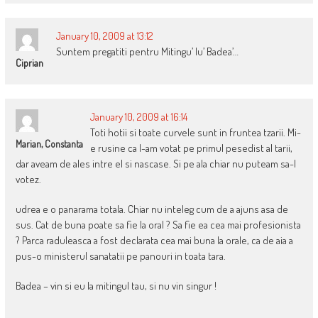
January 10, 2009 at 13:12
Suntem pregatiti pentru Mitingu’ lu’ Badea’…
Ciprian
January 10, 2009 at 16:14
Toti hotii si toate curvele sunt in fruntea tzarii. Mi-
Marian, Constanta
e rusine ca l-am votat pe primul pesedist al tarii,
dar aveam de ales intre el si nascase. Si pe ala chiar nu puteam sa-l
votez.
udrea e o panarama totala. Chiar nu inteleg cum de a ajuns asa de
sus. Cat de buna poate sa fie la oral ? Sa fie ea cea mai profesionista
? Parca raduleasca a fost declarata cea mai buna la orale, ca de aia a
pus-o ministerul sanatatii pe panouri in toata tara.
Badea – vin si eu la mitingul tau, si nu vin singur !