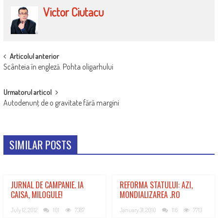
Victor Ciutacu
POST
Articolul anterior
Scânteia în engleză. Pohta oligarhului
NAVIGATION
Urmatorul articol
Autodenunţ de o gravitate fără margini
SIMILAR POSTS
JURNAL DE CAMPANIE. IA
REFORMA STATULUI: AZI,
CAISA, MILOGULE!
MONDIALIZAREA .RO
July 12, 2012
101
7387
January 31, 2010
116
7713