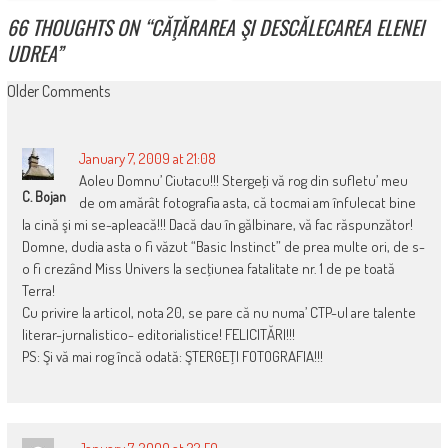
66 THOUGHTS ON “
CĂŢĂRAREA ŞI DESCĂLECAREA ELENEI
UDREA
”
COMMENT
Older Comments
NAVIGATION
January 7, 2009 at 21:08
Aoleu Domnu’ Ciutacu!!! Stergeţi vă rog din sufletu’ meu
C. Bojan
de om amărât fotografia asta, că tocmai am înfulecat bine
la cină şi mi se-apleacă!!! Dacă dau în gălbinare, vă fac răspunzător!
Domne, dudia asta o fi văzut “Basic Instinct” de prea multe ori, de s-
o fi crezând Miss Univers la secţiunea fatalitate nr. 1 de pe toată
Terra!
Cu privire la articol, nota 20, se pare că nu numa’ CTP-ul are talente
literar-jurnalistico- editorialistice! FELICITĂRI!!!
PS: Şi vă mai rog încă odată: ŞTERGEŢI FOTOGRAFIA!!!