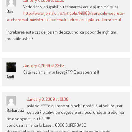
January 7, 2009 at 22:50
Vedeti ca v-ati grabit cu catararea? acu a ajuns mai sus?
Dan
http://www.jurnalul.ro/articole/141906/serviciile-secrete-
la-cheremul-ministrului-turismuluiudrea-in-lupta-cu-terorismul
Intrebarea este cat de jos am decazut noi ca popor de inghitim
prostiile astea?
January 7, 2009 at 23:05
Câtă reclamă îi mai faceți???? E exasperant!!!
Andi
January 8, 2009 at 01:38
asta se f***e cu base sub ochii nostrii si ai sotilor , dar
Barbarossa
ce soţi ? uitaţiva pe degetele ei , locul unde ar trebuii sa
fie o vergheta , nu E !!!!!!!!!
concluzia : amanta lu base .. GOGO SUPERBASE,
dar ce conteaza.. noi sa fim sanatosi , mai putin grupurile de