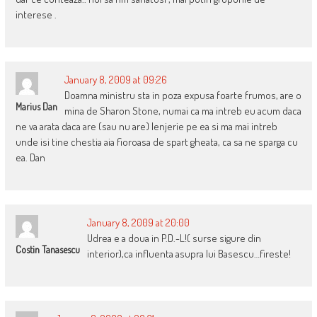
interese .
January 8, 2009 at 09:26
Doamna ministru sta in poza expusa foarte frumos, are o
Marius Dan
mina de Sharon Stone, numai ca ma intreb eu acum daca
ne va arata daca are (sau nu are) lenjerie pe ea si ma mai intreb
unde isi tine chestia aia fioroasa de spart gheata, ca sa ne sparga cu
ea. Dan
January 8, 2009 at 20:00
Udrea e a doua in P.D.-L!( surse sigure din
Costin Tanasescu
interior),ca influenta asupra lui Basescu…fireste!