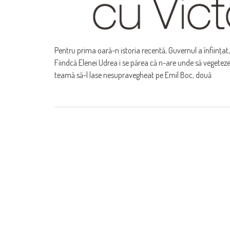
Pentru prima oară-n istoria recentă, Guvernul a înfiinţat, 
Fiindcă Elenei Udrea i se părea că n-are unde să vegete­ze i
tea­mă să-l lase nesupravegheat pe Emil Boc, două