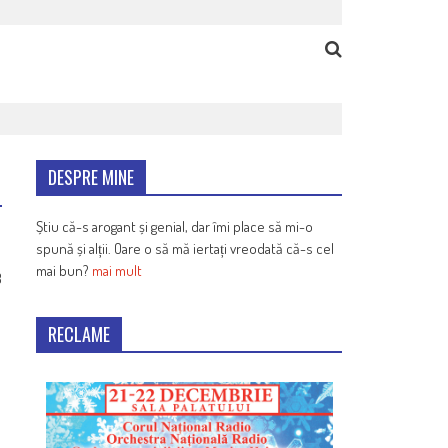
DESPRE MINE
Știu că-s arogant și genial, dar îmi place să mi-o
spună și alții. Oare o să mă iertați vreodată că-s cel
mai bun?
mai mult
8
RECLAME