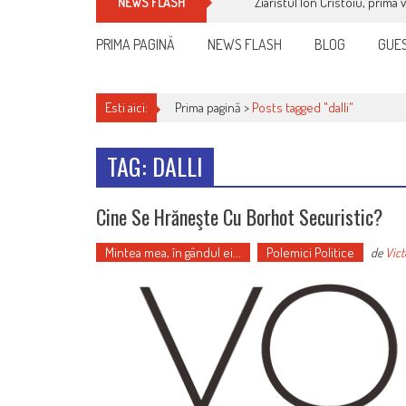
Ziaristul Ion Cristoiu, prima 
NEWS FLASH
PRIMA PAGINĂ
NEWS FLASH
BLOG
GUES
Esti aici:
Prima pagină >
Posts tagged "dalli"
TAG: DALLI
Cine Se Hrăneşte Cu Borhot Securistic?
Mintea mea, în gândul ei...
Polemici Politice
de
Vict