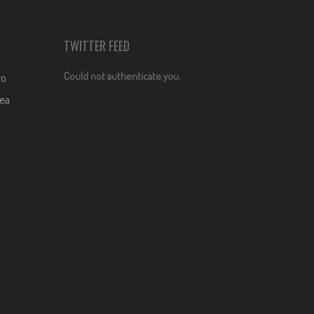
TWITTER FEED
Could not authenticate you.
ro
dea