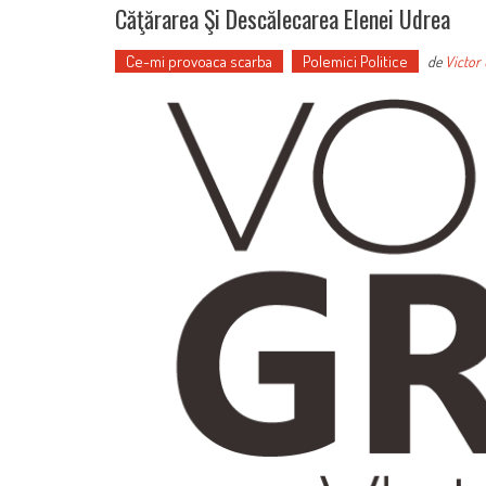
Căţărarea Şi Descălecarea Elenei Udrea
Ce-mi provoaca scarba
Polemici Politice
de
Victor 