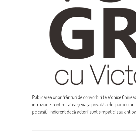
Publicarea unor frânturi de convorbiri telefonice Chiriea
intruziune în intimitatea şi viaţa privată a doi particulari.
pe casă), indierent dacă actorii sunt simpatici sau antipat