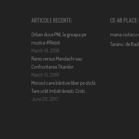
ARTICOLE RECENTE:
CE-MI PLACE:
Orban duce PNL la groapa pe
mana.ciutacu.
muzica #Rezist
Taranu’ de Ba
March 19, 2019
Rares versus Mandachi sau
Confruntarea Titanilor
March 15, 2019
Moroiul care bântuie liber pe sticlă.
Tare urât îmbătrânești, Cristi….
June 20, 2017