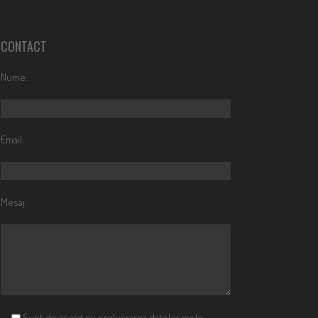
CONTACT
Nume:
Email:
Mesaj:
Sunt de acord cu prelucrarea datelor mele