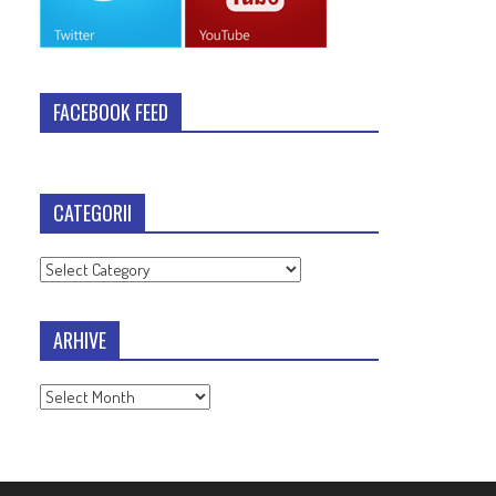
FACEBOOK FEED
CATEGORII
Categorii
ARHIVE
Arhive