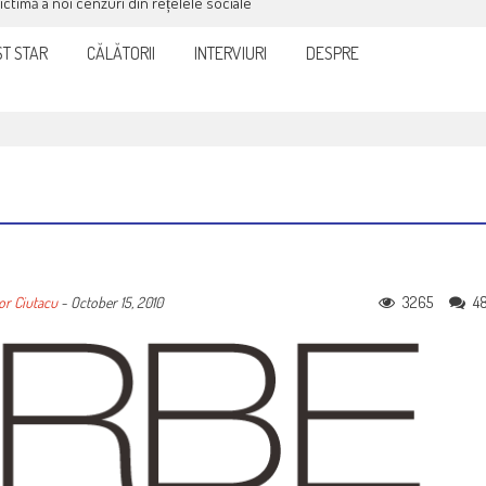
victimă a noi cenzuri din rețelele sociale
T STAR
CĂLĂTORII
INTERVIURI
DESPRE
3265
4
or Ciutacu
-
October 15, 2010