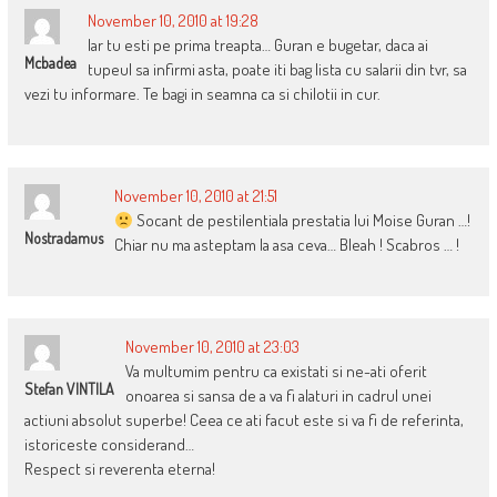
November 10, 2010 at 19:28
Iar tu esti pe prima treapta… Guran e bugetar, daca ai
Mcbadea
tupeul sa infirmi asta, poate iti bag lista cu salarii din tvr, sa
vezi tu informare. Te bagi in seamna ca si chilotii in cur.
November 10, 2010 at 21:51
Socant de pestilentiala prestatia lui Moise Guran …!
Nostradamus
Chiar nu ma asteptam la asa ceva… Bleah ! Scabros … !
November 10, 2010 at 23:03
Va multumim pentru ca existati si ne-ati oferit
Stefan VINTILA
onoarea si sansa de a va fi alaturi in cadrul unei
actiuni absolut superbe! Ceea ce ati facut este si va fi de referinta,
istoriceste considerand…
Respect si reverenta eterna!