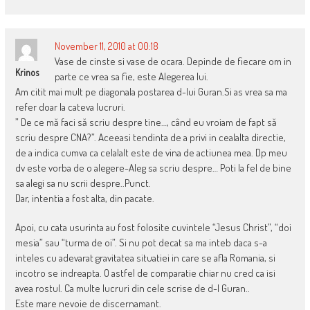
November 11, 2010 at 00:18
Vase de cinste si vase de ocara. Depinde de fiecare om in
Krinos
parte ce vrea sa fie, este Alegerea lui.
Am citit mai mult pe diagonala postarea d-lui Guran.Si as vrea sa ma
refer doar la cateva lucruri.
” De ce mă faci să scriu despre tine…, când eu vroiam de fapt să
scriu despre CNA?”. Aceeasi tendinta de a privi in cealalta directie,
de a indica cumva ca celalalt este de vina de actiunea mea. Dp meu
dv este vorba de o alegere-Aleg sa scriu despre… Poti la fel de bine
sa alegi sa nu scrii despre..Punct.
Dar, intentia a fost alta, din pacate.
Apoi, cu cata usurinta au fost folosite cuvintele “Jesus Christ”, “doi
mesia” sau “turma de oi”. Si nu pot decat sa ma inteb daca s-a
inteles cu adevarat gravitatea situatiei in care se afla Romania, si
incotro se indreapta. O astfel de comparatie chiar nu cred ca isi
avea rostul. Ca multe lucruri din cele scrise de d-l Guran..
Este mare nevoie de discernamant.