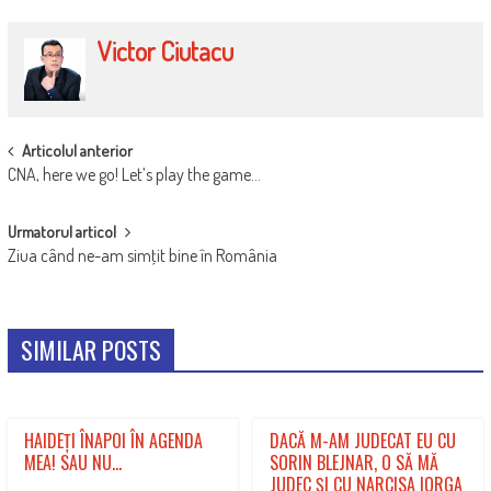
Victor Ciutacu
POST
Articolul anterior
CNA, here we go! Let’s play the game…
NAVIGATION
Urmatorul articol
Ziua când ne-am simţit bine în România
SIMILAR POSTS
HAIDEȚI ÎNAPOI ÎN AGENDA
DACĂ M-AM JUDECAT EU CU
MEA! SAU NU…
SORIN BLEJNAR, O SĂ MĂ
JUDEC ŞI CU NARCISA IORGA