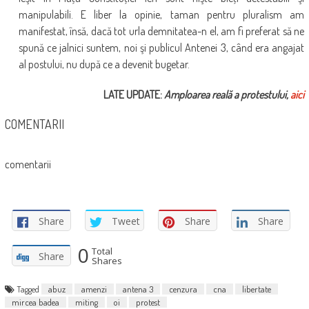
manipulabili. E liber la opinie, taman pentru pluralism am
manifestat, însă, dacă tot urla demnitatea-n el, am fi preferat să ne
spună ce jalnici suntem, noi şi publicul Antenei 3, când era angajat
al postului, nu după ce a devenit bugetar.
LATE UPDATE:
Amploarea reală a protestului,
aici
COMENTARII
comentarii
Share
Tweet
Share
Share
0
Total
Share
Shares
Tagged
abuz
amenzi
antena 3
cenzura
cna
libertate
mircea badea
miting
oi
protest