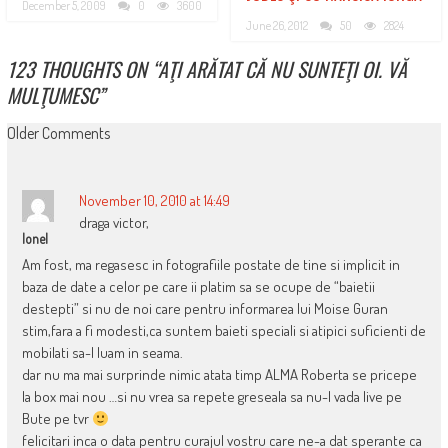
December 5, 2009
0
3600
June 26, 2012
50
2824
123 THOUGHTS ON “
AŢI ARĂTAT CĂ NU SUNTEŢI OI. VĂ
MULŢUMESC
”
COMMENT
Older Comments
NAVIGATION
November 10, 2010 at 14:49
draga victor,
Ionel
Am fost, ma regasesc in fotografiile postate de tine si implicit in
baza de date a celor pe care ii platim sa se ocupe de “baietii
destepti” si nu de noi care pentru informarea lui Moise Guran
stim,fara a fi modesti,ca suntem baieti speciali si atipici suficienti de
mobilati sa-l luam in seama.
dar nu ma mai surprinde nimic atata timp ALMA Roberta se pricepe
la box mai nou …si nu vrea sa repete greseala sa nu-l vada live pe
Bute pe tvr
felicitari inca o data pentru curajul vostru care ne-a dat sperante ca