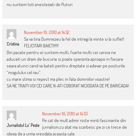
nu suntem toti anesteziati de fluturi
November 10, 2010 at 14:52
Sa va tina Dumnezeu la fel de intregi la minte si la suflet!
Cristina
FELICITARI BAIETI!!!!!
Din pacate pentru ei suntem multi, foarte multi cei carora ne
aduceti un dram de bucurie si poate speranta aproape in fiecare
seara atunci cand va bateti pentru dreptate si adevar pe posturile
“mogulului cel rau”.
cu mare stima si repect ma plec in fata domniilor voastre!
SA NE TRAITI VOI CEI CARE N-ATI COBORAT NICIODATA DE PE BARICADA!
November 10, 2010 at 14:53
Pe cat de mult admir niste minti fascinante din
Jurnalistul Lu' Peste
jurnalism,cu atat ma scarbesc pe zi ce trece de
ideea de a urma vreodata aceasta cale.