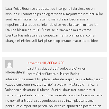
Daca Moise Guran se crede atat de inteligent,ii daruiesc eu un
raspuns cu conotatie psihologica/sociala: majoritatea intelectualilor
sunt resemnati si nici macar nu mai voteaza. Deci ei asista
neputinciosi la tot ce se intampla si se revolta doar in mintea lor.
(sau pe bloguri cel mult) Si asta se intampla de multa vreme.
Eventual l-as intreba in ce context ar merita un miting si cum ar
strange el intelectualii tarii pt un scop anume…macar asa,ca idee.
November 10, 2010 at 14:56
Sa stiti ca abia astept “vorbe grele” vineri
Milogucolateral
seara.Victor Ciutacu si Mircea Badea…
interesant de urmarit.Imi place Badea de la aparitia lui la Tele7,dar am
vazut o emisiune”noaptea tarziu” ,a avut-o invitata pe d-na Ileana
Vulpescu si de atunci il iubesc…Sunteti doua mari caractere si
oameni importanti pentru noi.Cei suparati pe audientele voastre (si
nu numai) ar trebui sa se gandeasca ca se intampla asa tocmai
pentru ca e important pentru noi ceea ce spuneti,ori poate de-aia…