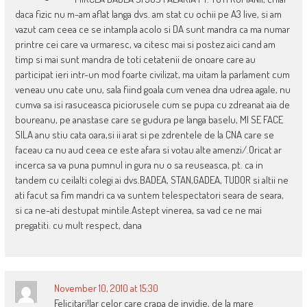
daca fizic nu m-am aflat langa dvs. am stat cu ochii pe A3 live, si am
vazut cam ceea ce se intampla acolo si DA sunt mandra ca ma numar
printre cei care va urmaresc, va citesc mai si postez aici cand am
timp si mai sunt mandra de toti cetatenii de onoare care au
participat ieri intr-un mod foarte civilizat, ma uitam la parlament cum
veneau unu cate unu, sala fiind goala cum venea dna udrea agale, nu
cumva sa isi rasuceasca piciorusele cum se pupa cu zdreanat aia de
boureanu, pe anastase care se gudura pe langa baselu, MI SE FACE
SILA anu stiu cata oara,si ii arat si pe zdrentele de la CNA care se
faceau ca nu aud ceea ce este afara si votau alte amenzi/.Oricat ar
incerca sa va puna pumnul in gura nu o sa reuseasca, pt. ca in
tandem cu ceilalti colegi ai dvs.BADEA, STAN,GADEA, TUDOR si altii ne
ati facut sa fim mandri ca va suntem telespectatori seara de seara,
si ca ne-ati destupat mintile.Astept vinerea, sa vad ce ne mai
pregatiti. cu mult respect, dana
November 10, 2010 at 15:30
Felicitari!Iar celor care crapa de invidie, de la mare