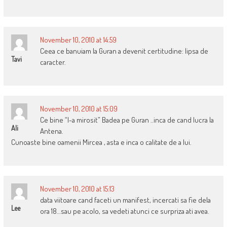
November 10, 2010 at 14:59
Ceea ce banuiam la Guran a devenit certitudine: lipsa de
Tavi
caracter.
November 10, 2010 at 15:09
Ce bine “l-a mirosit” Badea pe Guran ..inca de cand lucra la
Ali
Antena.
Cunoaste bine oamenii Mircea , asta e inca o calitate de a lui.
November 10, 2010 at 15:13
data viitoare cand faceti un manifest, incercati sa fie dela
Lee
ora 18…sau pe acolo, sa vedeti atunci ce surpriza ati avea.