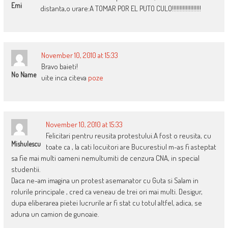
Emi
distanta,o urare:A TOMAR POR EL PUTO CULO!!!!!!!!!!!!!!!!!!!
November 10, 2010 at 15:33
Bravo baieti!
No Name
uite inca citeva
poze
November 10, 2010 at 15:33
Felicitari pentru reusita protestului.A fost o reusita, cu
Mishulescu
toate ca , la cati locuitori are Bucurestiul m-as fi asteptat
sa fie mai multi oameni nemultumiti de cenzura CNA, in special
studentii.
Daca ne-am imagina un protest asemanator cu Guta si Salam in
rolurile principale , cred ca veneau de trei ori mai multi. Desigur,
dupa eliberarea pietei lucrurile ar fi stat cu totul altfel, adica, se
aduna un camion de gunoaie.