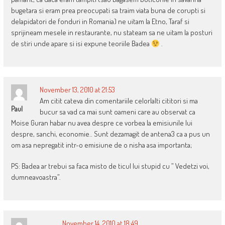
bugetara si eram prea preocupati sa traim viata buna de corupti si
delapidatori de fonduri in Romania) ne uitam la Etno, Taraf si
sprijineam mesele in restaurante, nu stateam sa ne uitam la posturi
de stiri unde apare si isi expune teoriile Badea
.
November 13, 2010 at 21:53
Am citit cateva din comentariile celorlalti cititori si ma
Paul
bucur sa vad ca mai sunt oameni care au observat ca
Moise Guran habar nu avea despre ce vorbea la emisiunile lui
despre, sanchi, economie.. Sunt dezamagit de antena3 ca a pus un
om asa nepregatit intr-o emisiune de o nisha asa importanta;
PS: Badea ar trebui sa faca misto de ticul lui stupid cu ” Vedetzi voi,
dumneavoastra”.
November 14, 2010 at 18:49