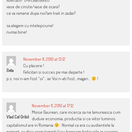
libertatii?”(Mircea(1989))
vase de cinste/vase de ocara?
ce va ramane dupa noi?am trait in zadar?
sa alegem cu intelepciune!
numai bine!
November 11, 2010 at 13:12
Cu placere !
Geta
Felicitari si succes pe mai departe !
p.s. noi n-am fost “oi” , iar Voi n-ati fost…magari…
!
November 11, 2010 at 17:12
Moise Gaurean, care incerca sa ne lamureasca cum
Vlad Cel Oribil
duduie economia, productia si ce viitor luminos
capitalismul are in Romania
. Normal ca era cu audientele la
pamant, ca daca eram tampiti (sau bagasem boticurile in savarina