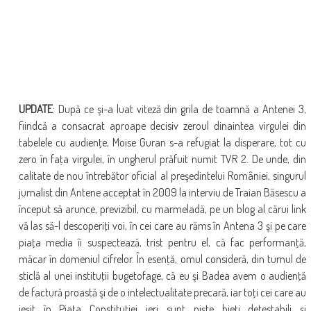
UPDATE
: După ce şi-a luat viteză din grila de toamnă a Antenei 3,
fiindcă a consacrat aproape decisiv zeroul dinaintea virgulei din
tabelele cu audienţe, Moise Guran s-a refugiat la disperare, tot cu
zero în faţa virgulei, în ungherul prăfuit numit TVR 2. De unde, din
calitate de nou întrebător oficial al preşedintelui României, singurul
jurnalist din Antene acceptat în 2009 la interviu de Traian Băsescu a
început să arunce, previzibil, cu marmeladă, pe un blog al cărui link
vă las să-l descoperiţi voi, în cei care au răms în Antena 3 şi pe care
piaţa media îi suspectează, trist pentru el, că fac performanţă,
măcar în domeniul cifrelor. În esenţă, omul consideră, din turnul de
sticlă al unei instituţii bugetofage, că eu şi Badea avem o audienţă
de factură proastă şi de o intelectualitate precară, iar toţi cei care au
ieşit în Piaţa Constituţiei ieri sunt nişte bieţi detestabili şi