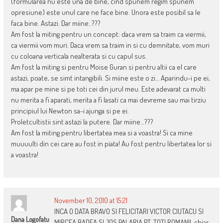
(formularea nu este una de bine, cind spunem regim spunem
opresiune) este unul care ne face bine. Unora este posibil sa le
faca bine. Astazi. Dar miine..???
Am fost la miting pentru un concept: daca vrem sa traim ca viermii,
ca viermii vom muri. Daca vrem sa traim in si cu demnitate, vom muri
cu coloana verticala nealterata si cu capul sus.
Am fost la miting si pentru Moise Guran si pentru altii ca el care
astazi, poate, se simt intangibili. Si miine este o zi… Aparindu-i pe ei,
ma apar pe mine si pe toti cei din jurul meu. Este adevarat ca multi
nu merita a fi aparati, merita a fi lasati ca mai devreme sau mai tirziu
principiul lui Newton sa-i ajunga si pe ei.
Proletcultistii sint astazi la putere. Dar miine…???
Am fost la miting pentru libertatea mea si a voastra! Si ca mine
muuuulti din cei care au fost in piata! Au fost pentru libertatea lor si
a voastra!
November 10, 2010 at 15:21
INCA O DATA BRAVO SI FELICITARI VICTOR CIUTACU SI
Dana Logofatu
MIRCEA BADEA SI JOS PALARIA PT. TOTI ROMANII, chiar