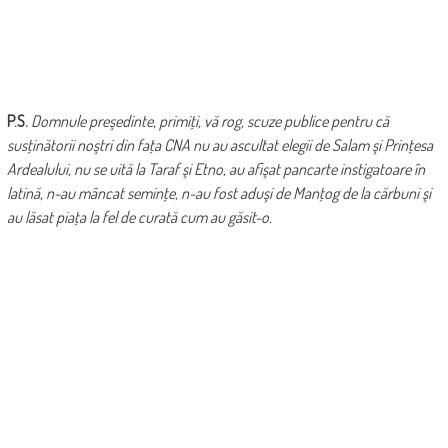
P.S.
Domnule preşedinte, primiţi, vă rog, scuze publice pentru că
susţinătorii noştri din faţa CNA nu au ascultat elegii de Salam şi Prinţesa
Ardealului, nu se uită la Taraf şi Etno, au afişat pancarte instigatoare în
latină, n-au mâncat seminţe, n-au fost aduşi de Manţog de la cărbuni şi
au lăsat piaţa la fel de curată cum au găsit-o.