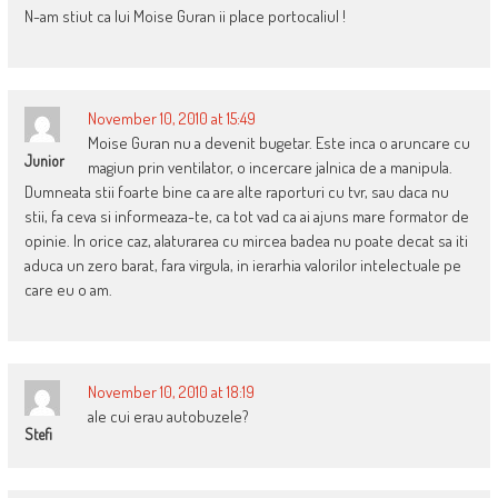
N-am stiut ca lui Moise Guran ii place portocaliul !
November 10, 2010 at 15:49
Moise Guran nu a devenit bugetar. Este inca o aruncare cu
Junior
magiun prin ventilator, o incercare jalnica de a manipula.
Dumneata stii foarte bine ca are alte raporturi cu tvr, sau daca nu
stii, fa ceva si informeaza-te, ca tot vad ca ai ajuns mare formator de
opinie. In orice caz, alaturarea cu mircea badea nu poate decat sa iti
aduca un zero barat, fara virgula, in ierarhia valorilor intelectuale pe
care eu o am.
November 10, 2010 at 18:19
ale cui erau autobuzele?
Stefi