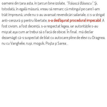
oamenii din ţara asta, în ţarcuri bine izolate,
“Trăiască Băsescu”
. Şi,
totodată, în egală măsură, vreau să remarc că mitingul pe care l-am
trăit împreună, unde nu s-au avansat revendicări salariale, ci s-a strigat
anti-cenzură şi pentru libertate,
s-a desfăşurat procedural impecabil
. A
fost civism, a fost decenţă, s-a respectat legea, iar autorităţile s-au
mişcat aşa cum ar trebui să o facă de obicei. În final, mă declar
dezamăgit că-s suspectat de blat cu autocare pline de elevi cu Dragnea,
nu cu Vanghelie, ruşii, mogulii, Poşta şi Sarea…