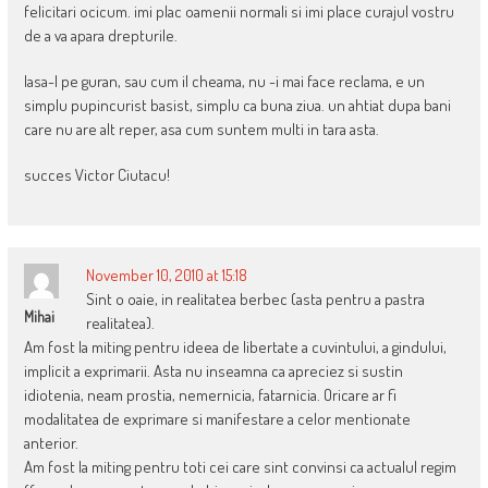
felicitari ocicum. imi plac oamenii normali si imi place curajul vostru
de a va apara drepturile.
lasa-l pe guran, sau cum il cheama, nu -i mai face reclama, e un
simplu pupincurist basist, simplu ca buna ziua. un ahtiat dupa bani
care nu are alt reper, asa cum suntem multi in tara asta.
succes Victor Ciutacu!
November 10, 2010 at 15:18
Sint o oaie, in realitatea berbec (asta pentru a pastra
Mihai
realitatea).
Am fost la miting pentru ideea de libertate a cuvintului, a gindului,
implicit a exprimarii. Asta nu inseamna ca apreciez si sustin
idiotenia, neam prostia, nemernicia, fatarnicia. Oricare ar fi
modalitatea de exprimare si manifestare a celor mentionate
anterior.
Am fost la miting pentru toti cei care sint convinsi ca actualul regim