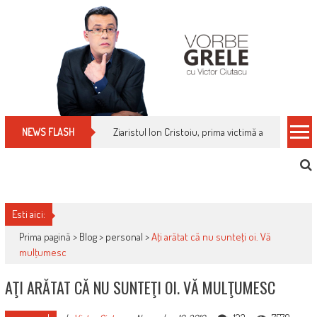
Skip
to
content
Cum îți schimbi, rapid, gratuit și eficient, furniz
NEWS FLASH
Esti aici:
Prima pagină >
Blog
>
personal
>
Aţi arătat că nu sunteţi oi. Vă
mulţumesc
AŢI ARĂTAT CĂ NU SUNTEŢI OI. VĂ MULŢUMESC