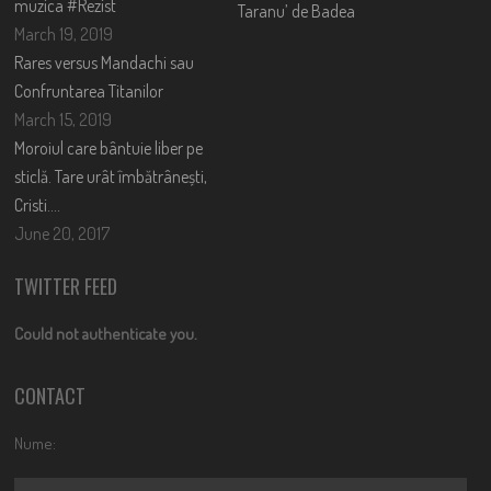
muzica #Rezist
Taranu’ de Badea
March 19, 2019
Rares versus Mandachi sau
Confruntarea Titanilor
March 15, 2019
Moroiul care bântuie liber pe
sticlă. Tare urât îmbătrânești,
Cristi….
June 20, 2017
TWITTER FEED
Could not authenticate you.
CONTACT
Nume: