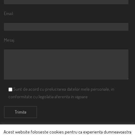
Email:
Mesaj:
Sunt de acord cu prelucrarea datelor mele personale, in
conformitate cu legislatia aferenta in vigoare
Acest website foloseste cookies pentru ca experienta dumneavoastra