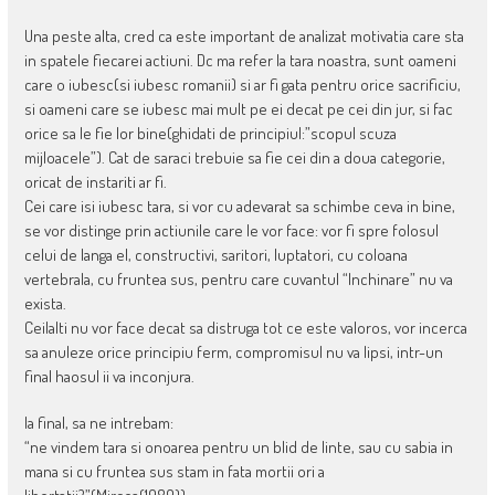
Una peste alta, cred ca este important de analizat motivatia care sta
in spatele fiecarei actiuni. Dc ma refer la tara noastra, sunt oameni
care o iubesc(si iubesc romanii) si ar fi gata pentru orice sacrificiu,
si oameni care se iubesc mai mult pe ei decat pe cei din jur, si fac
orice sa le fie lor bine(ghidati de principiul:”scopul scuza
mijloacele”). Cat de saraci trebuie sa fie cei din a doua categorie,
oricat de instariti ar fi.
Cei care isi iubesc tara, si vor cu adevarat sa schimbe ceva in bine,
se vor distinge prin actiunile care le vor face: vor fi spre folosul
celui de langa el, constructivi, saritori, luptatori, cu coloana
vertebrala, cu fruntea sus, pentru care cuvantul “Inchinare” nu va
exista.
Ceilalti nu vor face decat sa distruga tot ce este valoros, vor incerca
sa anuleze orice principiu ferm, compromisul nu va lipsi, intr-un
final haosul ii va inconjura.
la final, sa ne intrebam:
“ne vindem tara si onoarea pentru un blid de linte, sau cu sabia in
mana si cu fruntea sus stam in fata mortii ori a