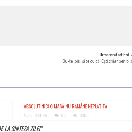
Urmatorul articol
Du-te, pisi, și te culcă! Ești chiar penibil
ABSOLUT NICI O MASĂ NU RĂMÂNE NEPLĂTITĂ
March 9, 2009
96
6360
E LA SINTEZA ZILEI
”