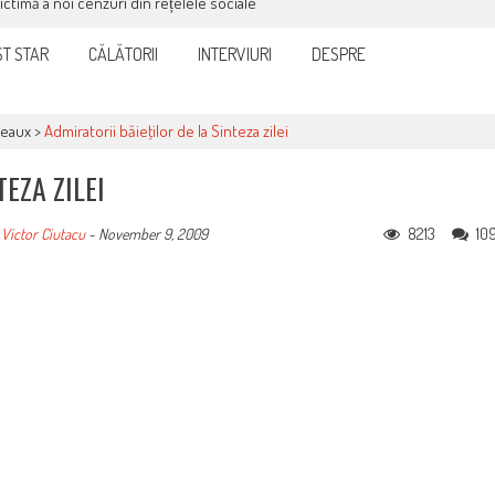
victimă a noi cenzuri din rețelele sociale
T STAR
CĂLĂTORII
INTERVIURI
DESPRE
teaux
>
Admiratorii băieţilor de la Sinteza zilei
EZA ZILEI
8213
10
e
Victor Ciutacu
-
November 9, 2009