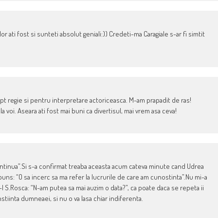
 ati fost si sunteti absolut geniali:)) Credeti-ma Caragiale s-ar fi simtit
ar pt regie si pentru interpretare actoriceasca. M-am prapadit de ras!
la voi. Aseara ati fost mai buni ca divertisul, mai vrem asa ceva!
ontinua”.Si s-a confirmat treaba aceasta acum cateva minute cand Udrea
spuns: “O sa incerc sa ma refer la lucrurile de care am cunostinta”.Nu mi-a
l S.Rosca: “N-am putea sa mai auzim o data?”, ca poate daca se repeta ii
onstiinta dumneaei, si nu o va lasa chiar indiferenta.