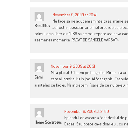
November 9, 2009 at 20:41
Ne face sa ne aducem aminte ca azi maine se 
Raoultitus
au fost impuscatii ,iar el fiul prea iubit a p
primul oras liber din 1989 sa se mai repete asa ceva dac
asemenea momente .PACAT DE SANGELE VARSAT>
November 9, 2009 at 20:51
Mi-a placut. Citisem pe blogul lui Mircea ca 
Cami
care ai intrat si tu in joc. Ai fost genial. Tr
ai inteles ce fac ei. Ma intrebam: “oare de ce nu te-au in
November 9, 2009 at 21:00
Episodul de aseara a fost destul de pen
Homo Scelerosus
Badea. Sau poate ca-s doar eu… cu nerv