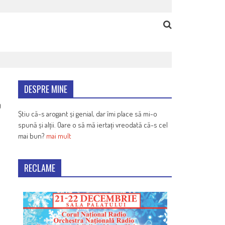
DESPRE MINE
9
Știu că-s arogant și genial, dar îmi place să mi-o
spună și alții. Oare o să mă iertați vreodată că-s cel
mai bun?
mai mult
RECLAME