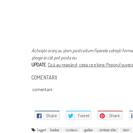
Activiştii oranj au şters postcoitum fişierele udreşti form
şterge ei cât pot posta eu.
UPDATE
:
Cică au reapărut, ceea ce e bine. Poporul suver
COMENTARII
comentarii
Share
Tweet
Share
Tagged
badea
ciutacu
gadea
sinteza zilei
stan