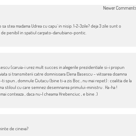
Newer Comment
o sa stea madama Udrea cu capu` in nisip. 1-2-3zile? deja 3 zile sunt o
t de penibil in spatiul carpato-danubiano-pontic.
escu (caruia-i urez mult succes in alegerile prezidentiale si-i propun
 viata si transmiterii catre domnisoara Elena Basescu – viitoarea doamna
a-ti spun , domnule Ciutacu (bine ti-a zis Boc , nu mai repet) : coalitia de la
na stiloul cu care semnez desemnarea primului-ministru . Ha-ha !
u mai conteaza , daca nu-l cheama Hrebenciuc , e bine .)
inte de cineva?