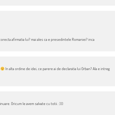
corecta afirmatia lui? mai ales ca e presedintele Romaniei? inca
D
In alta ordine de idei, ce parere ai de declaratia lui Orban? Ala e intreg
inuare. Oricum le avem salvate cu totii. :)))