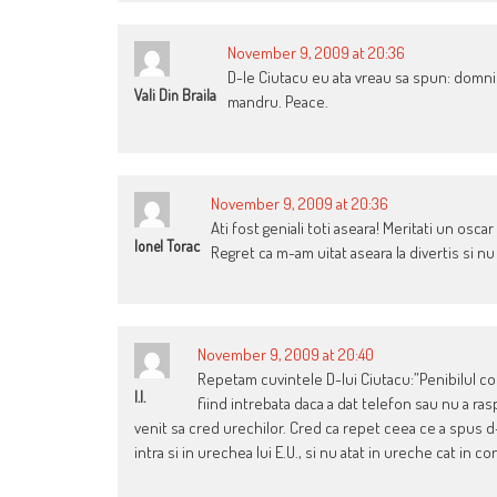
November 9, 2009 at 20:36
D-le Ciutacu eu ata vreau sa spun: domnilor
Vali Din Braila
mandru. Peace.
November 9, 2009 at 20:36
Ati fost geniali toti aseara! Meritati un osc
Ionel Torac
Regret ca m-am uitat aseara la divertis si nu 
November 9, 2009 at 20:40
Repetam cuvintele D-lui Ciutacu:”Penibilul c
I.I.
fiind intrebata daca a dat telefon sau nu a ra
venit sa cred urechilor. Cred ca repet ceea ce a spus d-
intra si in urechea lui E.U., si nu atat in ureche cat in c