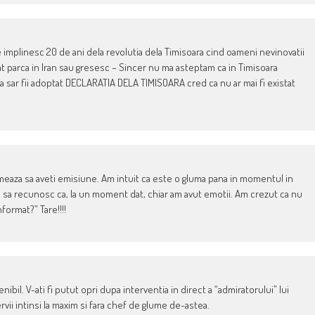
implinesc 20 de ani dela revolutia dela Timisoara cind oameni nevinovatii
lecat parca in Iran sau gresesc – Sincer nu ma asteptam ca in Timisoara
a sar fii adoptat DECLARATIA DELA TIMISOARA cred ca nu ar mai fi existat
urmeaza sa aveti emisiune. Am intuit ca este o gluma pana in momentul in
ebuie sa recunosc ca, la un moment dat, chiar am avut emotii. Am crezut ca nu
format?” Tare!!!!
ibil. V-ati fi putut opri dupa interventia in direct a “admiratorului” lui
ii intinsi la maxim si fara chef de glume de-astea.