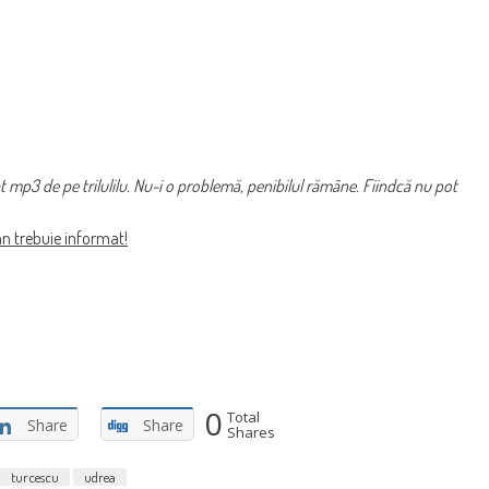
at mp3 de pe trilulilu. Nu-i o problemă, penibilul rămâne. Fiindcă nu pot
an trebuie informat!
0
Total
Share
Share
Shares
turcescu
udrea