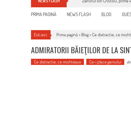
Ziaristul Ion Cristoiu, prima 
NEWS FLASH
PRIMA PAGINĂ
NEWS FLASH
BLOG
GUES
Esti aici:
Prima pagină >
Blog
>
Ce dixtractie, ce mish
ADMIRATORII BĂIEŢILOR DE LA SINT
Ce dixtractie, ce mishteaux
Ce-i place geniului
d