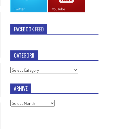
FACEBOOK FEED
CATEGORII
Categorii
ARHIVE
Arhive