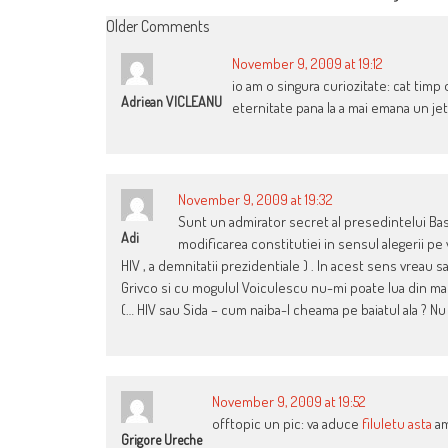
COMMENT
Older Comments
NAVIGATION
November 9, 2009 at 19:12
io am o singura curiozitate: cat timp 
Adriean VICLEANU
eternitate pana la a mai emana un je
November 9, 2009 at 19:32
Sunt un admirator secret al presedintelui Bas
Adi
modificarea constitutiei in sensul alegerii pe
HIV , a demnitatii prezidentiale ) . In acest sens vreau s
Grivco si cu mogulul Voiculescu nu-mi poate lua din ma
(… HIV sau Sida – cum naiba-l cheama pe baiatul ala ? N
November 9, 2009 at 19:52
offtopic un pic: va aduce
filuletu asta
am
Grigore Ureche