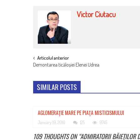
Victor Ciutacu
POST
Articolul anterior
Demontarea ticăloșiei Elenei Udrea
NAVIGATION
SIMILAR POSTS
AGLOMERAŢIE MARE PE PIAŢA MISTICISMULUI
January 19, 2010
125
9745
109 THOUGHTS ON “
ADMIRATORII BĂIEŢILOR D