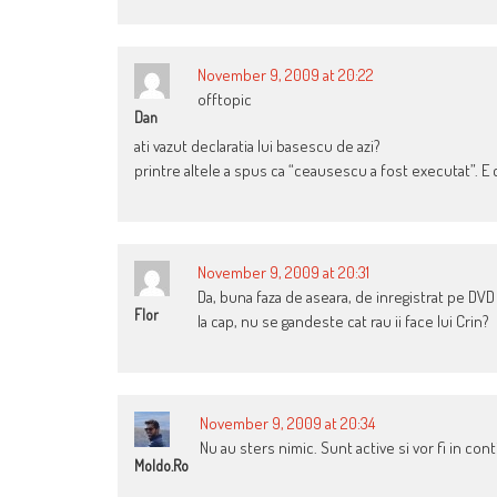
November 9, 2009 at 20:22
offtopic
Dan
ati vazut declaratia lui basescu de azi?
printre altele a spus ca “ceausescu a fost executat”. E 
November 9, 2009 at 20:31
Da, buna faza de aseara, de inregistrat pe DV
Flor
la cap, nu se gandeste cat rau ii face lui Crin?
November 9, 2009 at 20:34
Nu au sters nimic. Sunt active si vor fi in cont
Moldo.ro