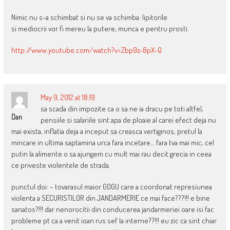
Nimic nu s-a schimbat si nu se va schimba: lipitorile
si mediocrii vor fi mereu la putere, munca e pentru prosti.
http://www.youtube.com/watch?v=Zbp9z-8pX-Q
May 9, 2012 at 18:19
sa scada din impozite ca o sa ne ia dracu pe toti altfel,
Dan
pensiile si salariile sint apa de ploaie al carei efect deja nu
mai exista, inflatia deja a inceput sa creasca vertiginos, pretul la
mincare in ultima saptamina urca fara incetare… fara tva mai mic, cel
putin la alimente o sa ajungem cu mult mai rau decit grecia in ceea
ce priveste violentele de strada.
punctul doi: – tovarasul maior GOGU care a coordonat represiunea
violenta a SECURISTILOR din JANDARMERIE ce mai face???!!! e bine
sanatos?!!! dar nenorocitii din conducerea jandarmeriei oare isi fac
probleme pt ca a venit ioan rus sef la interne??!!! eu zic ca sint chiar