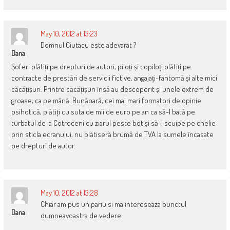
May 10, 2012 at 13:23
Domnul Ciutacu este adevarat ?
Dana
Șoferi plătiți pe drepturi de autori, piloți și copiloți plătiți pe
contracte de prestări de servicii fictive, angajați-fantomă și alte mici
căcățișuri. Printre căcățișuri însă au descoperit și unele extrem de
groase, ca pe mână. Bunăoară, cei mai mari formatori de opinie
psihotică, plătiți cu suta de mii de euro pe an ca să-l bată pe
turbatul de la Cotroceni cu ziarul peste bot și să-l scuipe pe chelie
prin sticla ecranului, nu plătiseră brumă de TVA la sumele încasate
pe drepturi de autor.
May 10, 2012 at 13:28
Chiar am pus un pariu si ma intereseaza punctul
Dana
dumneavoastra de vedere.