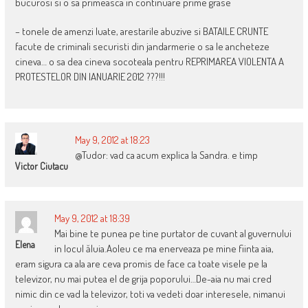
bucurosi si o sa primeasca in continuare prime grase
– tonele de amenzi luate, arestarile abuzive si BATAILE CRUNTE
facute de criminali securisti din jandarmerie o sa le ancheteze
cineva… o sa dea cineva socoteala pentru REPRIMAREA VIOLENTA A
PROTESTELOR DIN IANUARIE 2012 ???!!!
May 9, 2012 at 18:23
@Tudor: vad ca acum explica la Sandra. e timp
Victor Ciutacu
May 9, 2012 at 18:39
Mai bine te punea pe tine purtator de cuvant al guvernului
Elena
in locul ăluia.Aoleu ce ma enerveaza pe mine fiinta aia,
eram sigura ca ala are ceva promis de face ca toate visele pe la
televizor, nu mai putea el de grija poporului…De-aia nu mai cred
nimic din ce vad la televizor, toti va vedeti doar interesele, nimanui