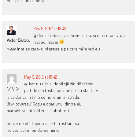
nu-i pasa de oameni.
May 9, 2012 at 18:42
@Elena: trebuia sa si vrem; si eu, si ei. si n-am vrut;
Victor Ciutacu
nici eu, nici ei
n-am inteles care-s interesele pe care mi le vad eu
May 9, 2012 at 18:42
@Dan: nu uita si de vitejii din diferitele
ソリン
partide din fosta opozitie ce-au stat la tv
la caldurica in timp ce noi eram in strada.
Btw: tovarasu’ Gogu e doar unul dintre ei,
mai sint si altii (ofiteri si subofiteri).
Scuze de off-topic, dar ar fi frustrant sa
nu vezi schimbindu-se nimic.