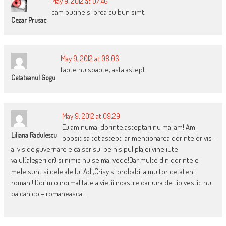
May 9, 2012 at 07:46
cam putine si prea cu bun simt.
Cezar Prusac
May 9, 2012 at 08:06
fapte nu soapte, asta astept…
Cetateanul Gogu
May 9, 2012 at 09:29
Eu am numai dorinte,asteptari nu mai am! Am
Liliana Radulescu
obosit sa tot astept iar mentionarea dorintelor vis-
a-vis de guvernare e ca scrisul pe nisipul plajei:vine iute
valul(alegerilor) si nimic nu se mai vede!Dar multe din dorintele
mele sunt si cele ale lui Adi,Crisy si probabil a multor cetateni
romani! Dorim o normalitate a vietii noastre dar una de tip vestic nu
balcanico – romaneasca…