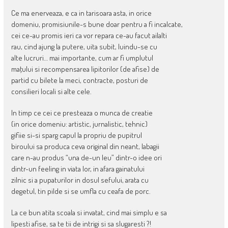
Ce ma enerveaza, e ca in tarisoara asta, in orice
domeniu, promisiunile-s bune doar pentru a fi incalcate,
cei ce-au promis ieri ca vor repara ce-au facut ailalti
rau, cind ajung la putere, uita subit, luindu-se cu
alte lucruri… mai importante, cum ar fi umplutul
maţului si recompensarea lipitorilor (de afise) de
partid cu bilete la meci, contracte, posturi de
consilieri locali si alte cele.
In timp ce cei ce presteaza o munca de creatie
(in orice domeniu: artistic, jurnalistic, tehnic)
gifiie si-si sparg capul la propriu de pupitrul
biroului sa produca ceva original din neant, labagii
care n-au produs “una de-un leu” dintr-o idee ori
dintr-un feeling in viata lor, in afara gainatului
zilnic si a pupaturilor in dosul sefului, arata cu
degetul, tin pilde si se umfla cu ceafa de porc.
La ce bun atita scoala si invatat, cind mai simplu e sa
lipesti afise, sa te tii de intrigi si sa slugaresti ?!