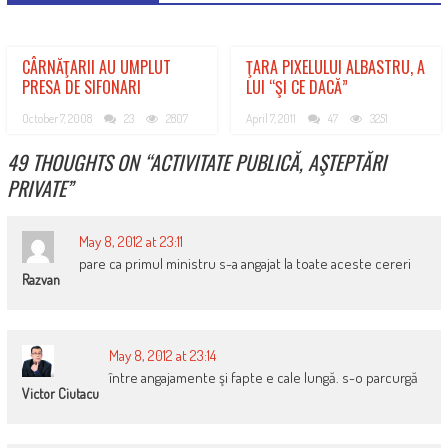
CÂRNĂŢARII AU UMPLUT
ŢARA PIXELULUI ALBASTRU, A
PRESA DE SIFONARI
LUI “ŞI CE DACĂ”
October 7, 2008
23
2807
April 7, 2011
47
3251
49 THOUGHTS ON “
ACTIVITATE PUBLICĂ, AŞTEPTĂRI
PRIVATE
”
May 8, 2012 at 23:11
pare ca primul ministru s-a angajat la toate aceste cereri
Razvan
May 8, 2012 at 23:14
între angajamente şi fapte e cale lungă. s-o parcurgă
Victor Ciutacu