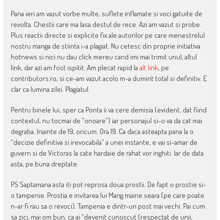
Pana ieri am vazut vorbe multe, suflete inflamate si voci gatuite de
revolta. Chestii care ma lasa destul de rece. Azi am vazut si probe.
Plus reactii directe si explicite fix ale autorilor pe care menestrelul
nostru manga de stiinta i-a plagiat. Nu cetesc din proprie initiativa
hotnews si nici nu dau click mereu cand imi mai trimit unul, altul
link, dar azi am fost ispitit. Am plecat rapid la
alt link
, pe
contributors.ro, si ce-am vazut acolo m-a dumirit total si definitiv. E
clar ca lumina zilei. Plagiatul.
Pentru binele lui, sper ca Ponta ii va cere demisia (evident, dat fiind
contextul, nu tocmai de “onoare”) iar personajul si-o va da cat mai
degraba. Inainte de 19, oricum. Ora 19. Ca daca asteapta pana la o
“decizie definitiva si irevocabila” a unei instante, e vai si-amar de
guvern si de Victoras la cate hardaie de rahat vor inghiti. Iar de data
asta, pe buna dreptate.
PS Saptamana asta iti pot reprosa doua prostii. De fapt o prostie si-
o tampenie. Prostia e invitarea lui Mang maine seara (pe care poate
n-ar fi rau sa o revoci). Tampenia e dintr-un post mai vechi. Pai cum
sa zici, mai om bun, ca ai “devenit cunoscut (respectat de unii,