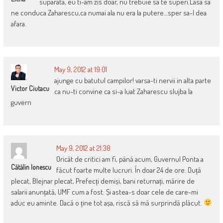
suparata, eu ti-am zis doar, nu trebuie sa te superi.Lasa sa
ne conduca Zaharescu,ca numai ala nu era la putere…sper sa-l dea
afara.
May 9, 2012 at 19:01
ajunge cu batutul campilor! varsa-ti nervii in alta parte
Victor Ciutacu
ca nu-ti convine ca si-a luat Zaharescu slujba la
guvern
May 9, 2012 at 21:38
Oricât de critici am fi, până acum, Guvernul Ponta a
Cătălin Ionescu
făcut foarte multe lucruri. În doar 24 de ore. Duță
plecat, Blejnar plecat, Prefecți demiși, bani returnați, mărire de
salarii anunțată, UMF cum a fost. Și astea-s doar cele de care-mi
aduc eu aminte. Dacă o ține tot așa, riscă să mă surprindă plăcut.