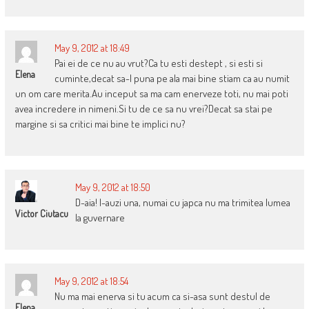
May 9, 2012 at 18:49
Pai ei de ce nu au vrut?Ca tu esti destept , si esti si
Elena
cuminte,decat sa-l puna pe ala mai bine stiam ca au numit
un om care merita.Au inceput sa ma cam enerveze toti, nu mai poti
avea incredere in nimeni.Si tu de ce sa nu vrei?Decat sa stai pe
margine si sa critici mai bine te implici nu?
May 9, 2012 at 18:50
D-aia! I-auzi una, numai cu japca nu ma trimitea lumea
Victor Ciutacu
la guvernare
May 9, 2012 at 18:54
Nu ma mai enerva si tu acum ca si-asa sunt destul de
Elena