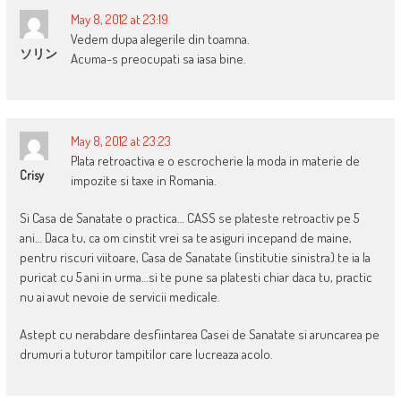
May 8, 2012 at 23:19
Vedem dupa alegerile din toamna.
ソリン
Acuma-s preocupati sa iasa bine.
May 8, 2012 at 23:23
Plata retroactiva e o escrocherie la moda in materie de
Crisy
impozite si taxe in Romania.
Si Casa de Sanatate o practica… CASS se plateste retroactiv pe 5
ani… Daca tu, ca om cinstit vrei sa te asiguri incepand de maine,
pentru riscuri viitoare, Casa de Sanatate (institutie sinistra) te ia la
puricat cu 5 ani in urma…si te pune sa platesti chiar daca tu, practic
nu ai avut nevoie de servicii medicale.
Astept cu nerabdare desfiintarea Casei de Sanatate si aruncarea pe
drumuri a tuturor tampitilor care lucreaza acolo.