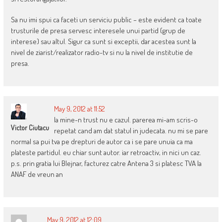
Sa nu imi spui ca faceti un serviciu public – este evident ca toate
trusturile de presa servesc interesele unui partid (grup de
interese) sau altul. Sigur ca sunt si exceptii, dar acestea sunt la
nivel de ziarist/realizator radio-tv si nu la nivel de institutie de
presa.
May 9, 2012 at 11:52
la mine-n trust nu e cazul. parerea mi-am scris-o
Victor Ciutacu
repetat cand am dat statul in judecata. nu mi se pare
normal sa pui tva pe drepturi de autor ca i se pare unuia ca ma
plateste partidul. eu chiar sunt autor. iar retroactiv, in nici un caz.
p.s. prin gratia lui Blejnar, facturez catre Antena 3 si platesc TVA la
ANAF de vreun an
May 9, 2012 at 12:09