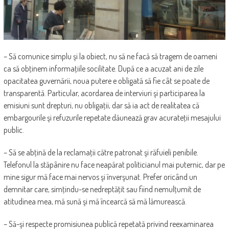
– Să comunice simplu şi la obiect, nu să ne facă să tragem de oameni
ca să obţinem informaţiile socilitate. După ce a acuzat ani de zile
opacitatea guvernării, noua putere e obligată să fie cât se poate de
transparentă. Particular, acordarea de interviuri şi participarea la
emisiuni sunt drepturi, nu obligaţii, dar să ia act de realitatea că
embargourile şi refuzurile repetate dăunează grav acurateţii mesajului
public.
– Să se abţină de la reclamaţii către patronat şi răfuieli penibile.
Telefonul la stăpânire nu face neapărat politicianul mai puternic, dar pe
mine sigur mă face mai nervos şi înverşunat. Prefer oricând un
demnitar care, simţindu-se nedreptăţit sau fiind nemulţumit de
atitudinea mea, mă sună şi mă încearcă să mă lămurească.
– Să-şi respecte promisiunea publică repetată privind reexaminarea