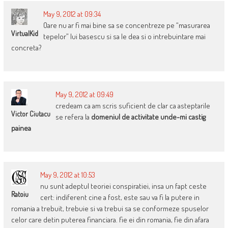
May 9, 2012 at 09:34
Oare nu ar fi mai bine sa se concentreze pe “masurarea
VirtualKid
tepelor” lui basescu si sa le dea si o intrebuintare mai
concreta?
May 9, 2012 at 09:49
credeam ca am scris suficient de clar ca asteptarile
Victor Ciutacu
se refera la
domeniul de activitate unde-mi castig
painea
May 9, 2012 at 10:53
nu sunt adeptul teoriei conspiratiei, insa un fapt ceste
Ratoiu
cert: indiferent cine a fost, este sau va fi la putere in
romania a trebuit, trebuie si va trebui sa se conformeze spuselor
celor care detin puterea financiara. fie ei din romania, fie din afara