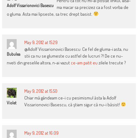
Pentru ca tot nu mi-ai postat linkul, lasa-
Adolf Vissarionovici Basescu
ma macar sa precizez ca a fost vorba de
o gluma. Asta mai lipseste, sa trec drept basist.
May 9, 2012 at 15:29
@Adolf Vissarionovici Basescu: Ce fel de gluma-i asta, nu
Bubulea
stii ca nu se glumeste cu astfel de lucruri ?! De ce nu-
nveti din greselile altora, n-ai vazut
ce-am patit eu
zilele trecute ?
May 9, 2012 at 15:50
Chiar mă gândeam ce-i cu pesimismul ăsta la Adolf
Violet
Vissarionovici Basescu, că ştiam sigur că nu-i băsist!
May 9, 2012 at 16:09