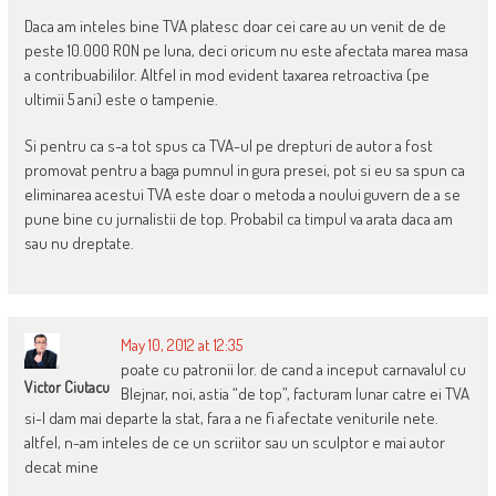
Daca am inteles bine TVA platesc doar cei care au un venit de de
peste 10.000 RON pe luna, deci oricum nu este afectata marea masa
a contribuabililor. Altfel in mod evident taxarea retroactiva (pe
ultimii 5 ani) este o tampenie.
Si pentru ca s-a tot spus ca TVA-ul pe drepturi de autor a fost
promovat pentru a baga pumnul in gura presei, pot si eu sa spun ca
eliminarea acestui TVA este doar o metoda a noului guvern de a se
pune bine cu jurnalistii de top. Probabil ca timpul va arata daca am
sau nu dreptate.
May 10, 2012 at 12:35
poate cu patronii lor. de cand a inceput carnavalul cu
Victor Ciutacu
Blejnar, noi, astia “de top”, facturam lunar catre ei TVA
si-l dam mai departe la stat, fara a ne fi afectate veniturile nete.
altfel, n-am inteles de ce un scriitor sau un sculptor e mai autor
decat mine