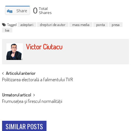
0
Total
Share
Shares
Tagged
asteptari
drepturi de autor
mass media
ponta
presa
tva
Victor Ciutacu
POST
Articolul anterior
Politizarea electorală a falimentului TVR
NAVIGATION
Urmatorul articol
Frumuseţea şi firescul normalităţii
SIMILAR POSTS