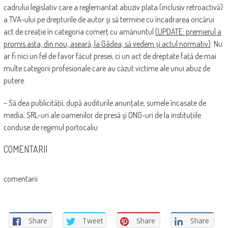
cadrului legislativ care a reglemantat abuziv plata (inclusiv retroactivă)
a TVA-ului pe drepturile de autor şi să termine cu încadrarea oricărui
act de creaţie în categoria comerţ cu amănuntul
(UPDATE: premierul a
promis asta, din nou, aseară, la Gâdea, să vedem şi actul normativ)
. Nu
ar fi nici un fel de favor făcut presei, ci un act de dreptate faţă de mai
multe categorii profesionale care au căzut victime ale unui abuz de
putere.
– Să dea publicităţii, după auditurile anunţate, sumele încasate de
media, SRL-uri ale oamenilor de presă şi ONG-uri de la instituţiile
conduse de regimul portocaliu.
COMENTARII
comentarii
Share
Tweet
Share
Share