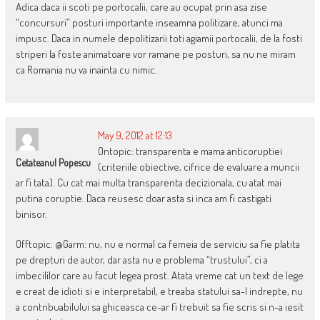
Adica daca ii scoti pe portocalii, care au ocupat prin asa zise
“concursuri” posturi importante inseamna politizare, atunci ma
impusc. Daca in numele depolitizarii toti agiamii portocalii, de la fosti
striperi la foste animatoare vor ramane pe posturi, sa nu ne miram
ca Romania nu va inainta cu nimic.
May 9, 2012 at 12:13
Ontopic: transparenta e mama anticoruptiei
Cetateanul Popescu
(criteriile obiective, cifrice de evaluare a muncii
ar fi tata). Cu cat mai multa transparenta decizionala, cu atat mai
putina coruptie. Daca reusesc doar asta si inca am fi castigati
binisor.
Offtopic: @Garm: nu, nu e normal ca femeia de serviciu sa fie platita
pe drepturi de autor, dar asta nu e problema “trustului”, ci a
imbecililor care au facut legea prost. Atata vreme cat un text de lege
e creat de idioti si e interpretabil, e treaba statului sa-l indrepte, nu
a contribuabilului sa ghiceasca ce-ar fi trebuit sa fie scris si n-a iesit