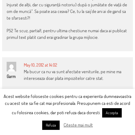
înjurat de alţii, dar cu siguranţă notoriu) după o jumătate de viaţă de
om de muncă”. Sa poate asa ceava? Ce, tu la saij’de ani ai de gand sa
te sfarsesti?!
PS2 Te scuz, partial!, pentru ultima chestiune numai daca ai publicat
primul text platit cand erai gradinar la grupa mijlocie.
May 10, 2012 at 14:02
Ma bucur ca nu va sunt afectate veniturile, pe mine ma
Garm
intereseaza doar plata impozitelor catre stat.
Scriitorul lanseaza un roman pe an (sa zicem), roman care poate
Acest website foloseste cookies pentru ca experienta dumneavoastra
este tradus in mai multe limbi etc. El nu primeste o retributie
cu acest site sa fie cat mai profesionala. Presupunem ca esti de acord
lunara, nu are un venit constant si trebuie gasita o metoda prin care
sa fie recompensat pentru munca lui.
cu folosirea cookies, dar poti refuza daca doresti.
Accepta
Nu zic ca un jurnalist nu este autor ci doar ca in cazul acestor
Citeste mai mult
Refuza
industrii (media, IT, advertising) se poate folosi fara probleme