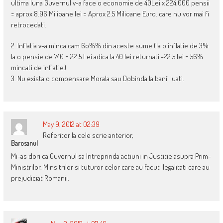
ultima luna Guvernul v-a face o economie de 40Lei x 224.000 pensii
= aprox 8.96 Milioane lei = Aprox 2.5 Milioane Euro. care nu vor mai fi
retrocedati.
2. Inflatia v-a minca cam 6o%% din aceste sume (la o inflatie de 3%
la o pensie de 740 = 22.5 Lei adica la 40 lei returnati -22.5 lei = 56%
mincati de inflatie)
3. Nu exista o compensare Morala sau Dobinda la banii luati.
May 9, 2012 at 02:39
Referitor la cele scrie anterior,
Barosanul
Mi-as dori ca Guvernul sa Intreprinda actiuni in Justitie asupra Prim-
Ministrilor, Minsitrilor si tuturor celor care au facut Ilegalitati care au
prejudiciat Romanii.