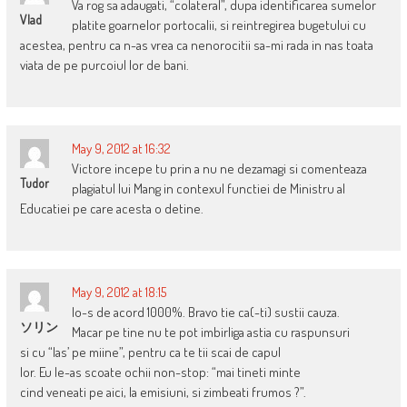
Va rog sa adaugati, “colateral”, dupa identificarea sumelor
Vlad
platite goarnelor portocalii, si reintregirea bugetului cu
acestea, pentru ca n-as vrea ca nenorocitii sa-mi rada in nas toata
viata de pe purcoiul lor de bani.
May 9, 2012 at 16:32
Victore incepe tu prin a nu ne dezamagi si comenteaza
Tudor
plagiatul lui Mang in contexul functiei de Ministru al
Educatiei pe care acesta o detine.
May 9, 2012 at 18:15
Io-s de acord 1000%. Bravo tie ca(-ti) sustii cauza.
ソリン
Macar pe tine nu te pot imbirliga astia cu raspunsuri
si cu “las’ pe miine”, pentru ca te tii scai de capul
lor. Eu le-as scoate ochii non-stop: “mai tineti minte
cind veneati pe aici, la emisiuni, si zimbeati frumos ?”.