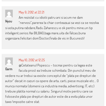
May 9, 2012 at 22:21
Am rezistat cu idiotii patru ani si acum ne dam
14you
“nervosi”,parerea ta chiar conteaza,ai sa vezi ca se rezolva
si asta,putina rabdare,Radu Zaharescu e ok pentru mine,un tip
inteligent,serios.Hai BILBAO,baga mare,uita de Falcao,buna
organizare,felicitari dom’Doctor,finala de vis in Bucuresti!
May 10, 2012 at 12:25
@Cetateanul Popescu – tocmai pentru ca legea este
Garm
facuta prost ea trebuie schimbata. Din punctul meu de
vedere nu ar trebui sa existe conceptul de “plata pe drepturi de
autor” decat in cazuri ca opere de arta, carti, piese muzicale etc… O
munca normata (domenii ca industria media, advertising, IT, etc)
trebuie platita normal cu salariu. Singurul motiv pentru care se
foloseste plata pe drepturi de autor este de a evita plata unor
taxe/impozite catre stat.