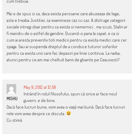
cum trebuia.
Mai e de spus si ca, daca exista persoane care abuzeaza de lege,
asta e treaba Justitiei, sa examineze caz cu caz. A distruge categorii
sociale intregi doar pentru ca exista si nemernici… ma scuzi, Stalin ar
fi mandru de o astfel de gandire. Ducand-o pana la capat, e ca si
cum ai aresta preventiv toti medicii pentru ca exista medici care cer
spaga. Sau ai suspenda dreptul de a conduce tuturor soferilor
pentru ca exista unii care fac depasiri pe linie continua. La naiba,
atunci pentru ce am mai cheltuit banii de gloante pe Ceausesti?
May 9, 2012 at 12:58
Intrând în rolul filosofului, spun că orice ar face noul
MISHU
guvern, e de bine.
Dacă face lucruri bune, vom avea o viață mai bună. Dacă face lucruri
rele vom avea despre ce discuta.
Cu stimă.