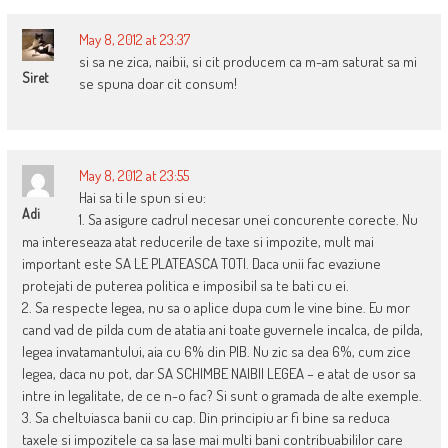
May 8, 2012 at 23:37
si sa ne zica, naibii, si cit producem ca m-am saturat sa mi
Siret
se spuna doar cit consum!
May 8, 2012 at 23:55
Hai sa ti le spun si eu:
Adi
1. Sa asigure cadrul necesar unei concurente corecte. Nu
ma intereseaza atat reducerile de taxe si impozite, mult mai
important este SA LE PLATEASCA TOTI. Daca unii fac evaziune
protejati de puterea politica e imposibil sa te bati cu ei.
2. Sa respecte legea, nu sa o aplice dupa cum le vine bine. Eu mor
cand vad de pilda cum de atatia ani toate guvernele incalca, de pilda,
legea invatamantului, aia cu 6% din PIB. Nu zic sa dea 6%, cum zice
legea, daca nu pot, dar SA SCHIMBE NAIBII LEGEA – e atat de usor sa
intre in legalitate, de ce n-o fac? Si sunt o gramada de alte exemple.
3. Sa cheltuiasca banii cu cap. Din principiu ar fi bine sa reduca
taxele si impozitele ca sa lase mai multi bani contribuabililor care