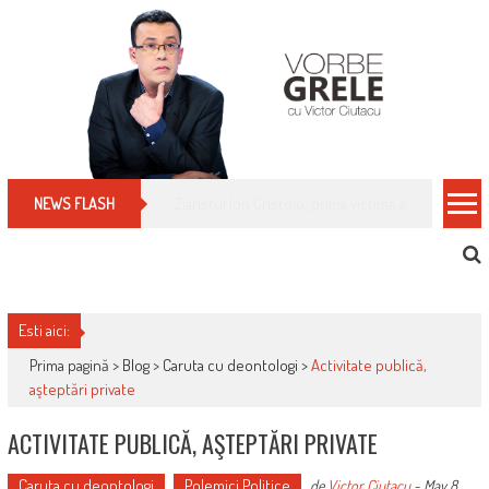
Skip
to
content
Cum îți schimbi, rapid, gratuit și eficient, furniz
NEWS FLASH
Esti aici:
Prima pagină >
Blog
>
Caruta cu deontologi
>
Activitate publică,
aşteptări private
ACTIVITATE PUBLICĂ, AŞTEPTĂRI PRIVATE
Caruta cu deontologi
Polemici Politice
de
Victor Ciutacu
-
May 8,