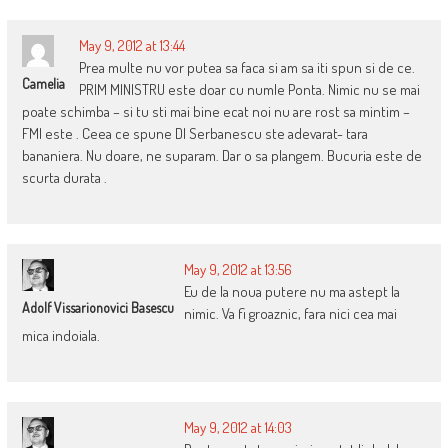
May 9, 2012 at 13:44
Prea multe nu vor putea sa faca si am sa iti spun si de ce.
Camelia
PRIM MINISTRU este doar cu numle Ponta. Nimic nu se mai
poate schimba – si tu sti mai bine ecat noi nu are rost sa mintim –
FMI este . Ceea ce spune Dl Serbanescu ste adevarat- tara
bananiera. Nu doare, ne suparam. Dar o sa plangem. Bucuria este de
scurta durata .
May 9, 2012 at 13:56
Eu de la noua putere nu ma astept la
Adolf Vissarionovici Basescu
nimic. Va fi groaznic, fara nici cea mai
mica indoiala.
May 9, 2012 at 14:03