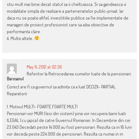
stiu mult mai bine decat statul sa ii cheltuiasca. Si sa gandeasca o
modalitate simpla de realizare a parteneriatelor public-privat. Iar
daca nu se poate altfel, investitiile publice sa fie implementate de
manageri de proiect profesionist care sa aiba obiective de
performanta clare.
4. Multe altele.
May 9, 2012 at 02:36
Referitor la Retrocedarea sumelor luate de la pensionari.
Barosanul
Corect are fi ca guvernul sa admita ca a luat DECIZII- PARTIAL
Reparatorii
1. Motivul MULTI- FOARTE FOARTE MULTI
Pensionari vor MURI (Iesi din sistem) pina vor recupera banii luati
ILEGAL (cu japca) de catre Guvernul Romaniei. In Decembrie din cei
23.043 Decedati peste 14.000 au fost pensionari. Rezulta ca in 16 luni
vor deceda peste 224.000 de pensionari. Rezulta ca numai in in