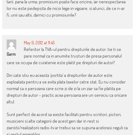
tarii. pana la urma, promisiuni poate face oricine, iar nerespectarea
lor nu este pedepsita de nicio lege in vigoare. si atunci, de ce n-ar
fi, unii sau altii, darnici cu promisiunile?
May 9, 2012 at 11:45
Referitor la TVA-ul pentru drepturile de autor: tie ti se
Garm
pare normal ca in anumite trusturi de presa personalul
care se ocupa de curatenie este platit pe drepturi de autor?
Din cate stiu eu aceasta ‘portita’ a drepturilor de autor este
exploatata pentru a se evita plata taxelor catre stat. Eu nu consider
normal ca o persoana care scrie zi de zi la un ziar sa fie platita pe
drepturi de autor – practic acea persoana are un serviciu ca oricare
altul.
Sunt perfect de acord sa existe facilitati pentru scriitori, pictori,
muzicieni si alte categorii de acest gen dar in rest si
ziaristii/realizatorii radio-tv ar trebui sa se supuna acelorasi reguli ca
si restul angajatilor.