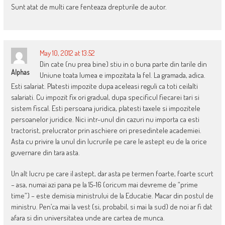
Sunt atat de multi care fenteaza drepturile de autor.
May 10, 2012 at 13:52
Din cate (nu prea bine) stiu in o buna parte din tarile din
Alphas
Uniune toata lumea e impozitata la fel. La gramada, adica.
Esti salariat. Platesti impozite dupa aceleasi reguli ca toti ceilalti
salariati. Cu impozit fix ori gradual, dupa specificul fiecarei tari si
sistem fiscal. Esti persoana juridica, platesti taxele si impozitele
persoanelor juridice. Nici intr-unul din cazuri nu importa ca esti
tractorist, prelucrator prin aschiere ori presedintele academiei.
Asta cu privire la unul din lucrurile pe care le astept eu de la orice
guvernare din tara asta.
Un alt lucru pe care il astept, dar asta pe termen foarte, foarte scurt
– asa, numai azi pana pe la 15-16 (oricum mai devreme de “prime
time”) – este demisia ministrului de la Educatie. Macar din postul de
ministru. Pen’ca mai la vest (si, probabil, si mai la sud) de noi ar fi dat
afara si din universitatea unde are cartea de munca.