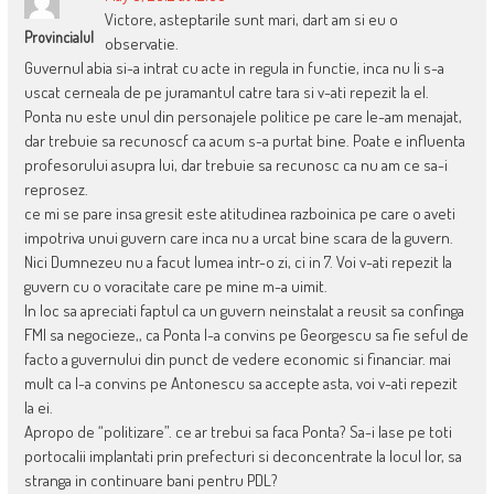
Victore, asteptarile sunt mari, dart am si eu o
Provincialul
observatie.
Guvernul abia si-a intrat cu acte in regula in functie, inca nu li s-a
uscat cerneala de pe juramantul catre tara si v-ati repezit la el.
Ponta nu este unul din personajele politice pe care le-am menajat,
dar trebuie sa recunoscf ca acum s-a purtat bine. Poate e influenta
profesorului asupra lui, dar trebuie sa recunosc ca nu am ce sa-i
reprosez.
ce mi se pare insa gresit este atitudinea razboinica pe care o aveti
impotriva unui guvern care inca nu a urcat bine scara de la guvern.
Nici Dumnezeu nu a facut lumea intr-o zi, ci in 7. Voi v-ati repezit la
guvern cu o voracitate care pe mine m-a uimit.
In loc sa apreciati faptul ca un guvern neinstalat a reusit sa confinga
FMI sa negocieze,, ca Ponta l-a convins pe Georgescu sa fie seful de
facto a guvernului din punct de vedere economic si financiar. mai
mult ca l-a convins pe Antonescu sa accepte asta, voi v-ati repezit
la ei.
Apropo de “politizare”. ce ar trebui sa faca Ponta? Sa-i lase pe toti
portocalii implantati prin prefecturi si deconcentrate la locul lor, sa
stranga in continuare bani pentru PDL?