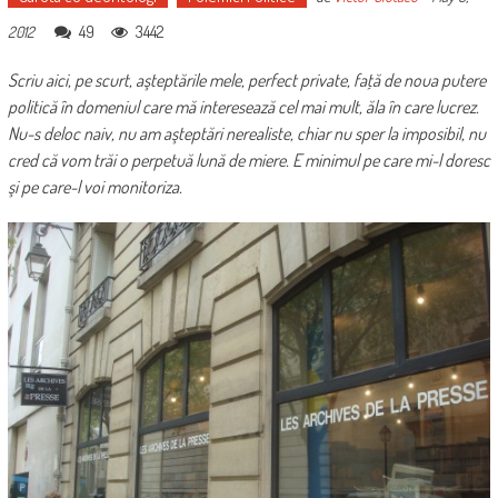
49
3442
2012
Scriu aici, pe scurt, aşteptările mele, perfect private, faţă de noua putere
politică în domeniul care mă interesează cel mai mult, ăla în care lucrez.
Nu-s deloc naiv, nu am aşteptări nerealiste, chiar nu sper la imposibil, nu
cred că vom trăi o perpetuă lună de miere. E minimul pe care mi-l doresc
şi pe care-l voi monitoriza.