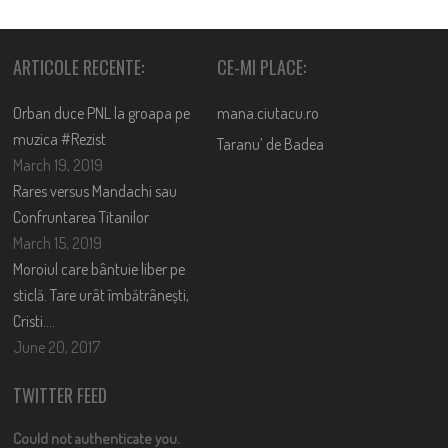
ARTICOLE RECENTE:
CE-MI PLACE:
Orban duce PNL la groapa pe
mana.ciutacu.ro
muzica #Rezist
Taranu’ de Badea
March 19, 2019
Rares versus Mandachi sau
Confruntarea Titanilor
March 15, 2019
Moroiul care bântuie liber pe
sticlă. Tare urât îmbătrânești,
Cristi….
June 20, 2017
TWITTER FEED
Could not authenticate you.