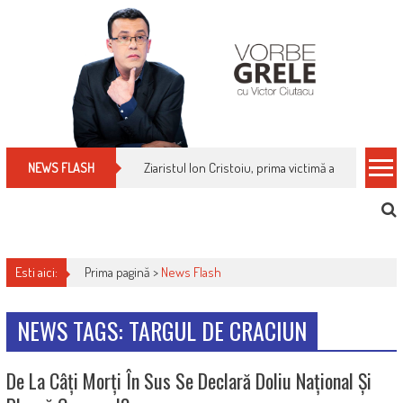
Skip
to
content
Ziaristul Ion Cristoiu, prima victimă a noi cenzuri 
NEWS FLASH
Esti aici:
Prima pagină >
News Flash
NEWS TAGS: TARGUL DE CRACIUN
De La Câți Morți În Sus Se Declară Doliu Național Și