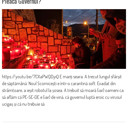
Pleacă Guvernul?
https://youtu.be/7CXaPWQDyiQ E marți seara. A trecut lungul sfârșit
de săptămână. Noul Scornicești e într-o carantină soft. Evadat din
strâmtoare, a ieșit robotul la șosea. A trebuit să moară (iar) oameni ca
să aflăm că PE-SE-DE e (iar) de vină, că guvernul luptă eroic cu virusul
ucigaș și că nu trebuie să