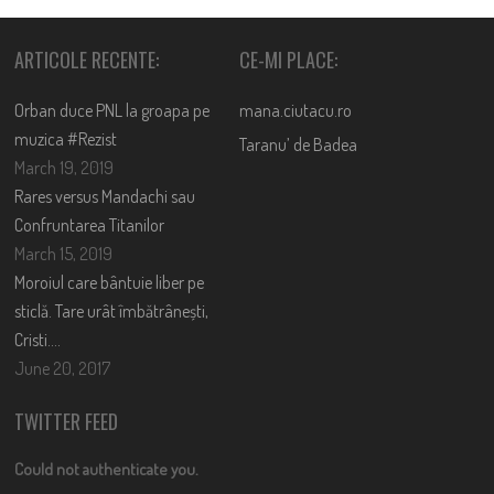
ARTICOLE RECENTE:
CE-MI PLACE:
Orban duce PNL la groapa pe
mana.ciutacu.ro
muzica #Rezist
Taranu’ de Badea
March 19, 2019
Rares versus Mandachi sau
Confruntarea Titanilor
March 15, 2019
Moroiul care bântuie liber pe
sticlă. Tare urât îmbătrânești,
Cristi….
June 20, 2017
TWITTER FEED
Could not authenticate you.