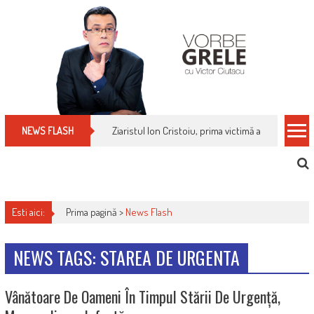
Skip
to
content
Ziaristul Ion Cristoiu, prima victimă a noi cenzuri 
NEWS FLASH
Esti aici:
Prima pagină >
News Flash
NEWS TAGS: STAREA DE URGENTA
Vânătoare De Oameni În Timpul Stării De Urgență,