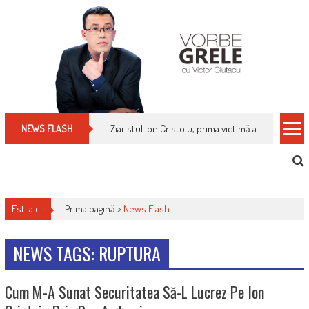
Skip
to
content
Ziaristul Ion Cristoiu, prima victimă a noi cenzuri 
NEWS FLASH
Esti aici:
Prima pagină >
News Flash
NEWS TAGS: RUPTURA
Cum M-A Sunat Securitatea Să-L Lucrez Pe Ion