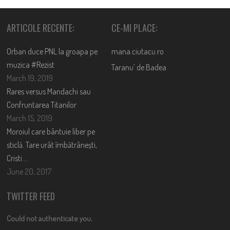
ARTICOLE RECENTE:
CE-MI PLACE:
Orban duce PNL la groapa pe
mana.ciutacu.ro
muzica #Rezist
Taranu’ de Badea
March 19, 2019
Rares versus Mandachi sau
Confruntarea Titanilor
March 15, 2019
Moroiul care bântuie liber pe
sticlă. Tare urât îmbătrânești,
Cristi….
June 20, 2017
TWITTER FEED
Could not authenticate you.