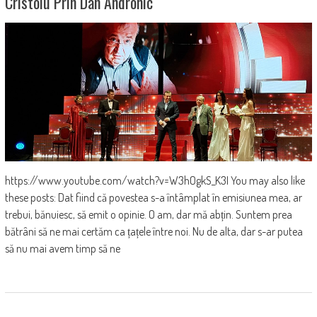
Cristoiu Prin Dan Andronic
https://www.youtube.com/watch?v=W3hOgkS_K3I You may also like
these posts: Dat fiind că povestea s-a întâmplat în emisiunea mea, ar
trebui, bănuiesc, să emit o opinie. O am, dar mă abțin. Suntem prea
bătrâni să ne mai certăm ca țațele între noi. Nu de alta, dar s-ar putea
să nu mai avem timp să ne