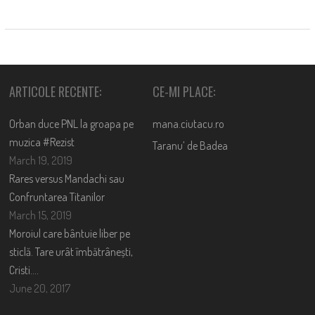
ARTICOLE RECENTE:
CE-MI PLACE:
Orban duce PNL la groapa pe
mana.ciutacu.ro
muzica #Rezist
Taranu’ de Badea
March 19, 2019
Rares versus Mandachi sau
Confruntarea Titanilor
March 15, 2019
Moroiul care bântuie liber pe
sticlă. Tare urât îmbătrânești,
Cristi….
June 20, 2017