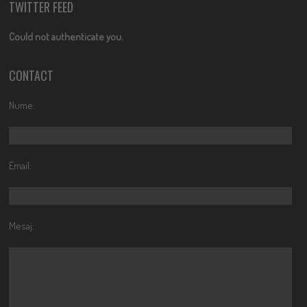
TWITTER FEED
Could not authenticate you.
CONTACT
Nume:
Email:
Mesaj: