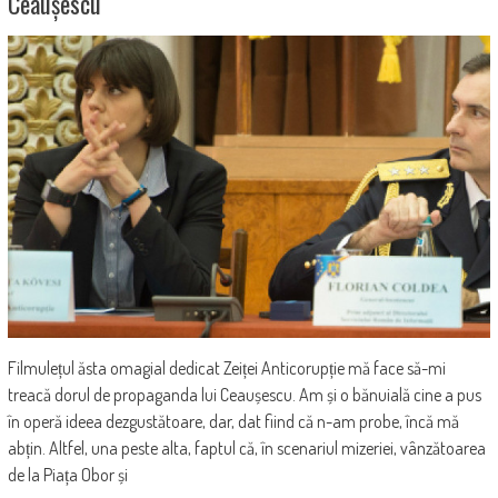
Ceaușescu
Filmulețul ăsta omagial dedicat Zeiței Anticorupție mă face să-mi
treacă dorul de propaganda lui Ceaușescu. Am și o bănuială cine a pus
în operă ideea dezgustătoare, dar, dat fiind că n-am probe, încă mă
abțin. Altfel, una peste alta, faptul că, în scenariul mizeriei, vânzătoarea
de la Piața Obor și