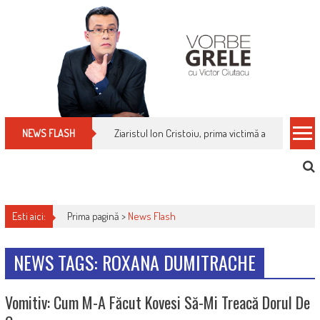
Skip
to
content
Ziaristul Ion Cristoiu, prima victimă a noi cenzuri 
NEWS FLASH
Esti aici:
Prima pagină >
News Flash
NEWS TAGS: ROXANA DUMITRACHE
Vomitiv: Cum M-A Făcut Kovesi Să-Mi Treacă Dorul De