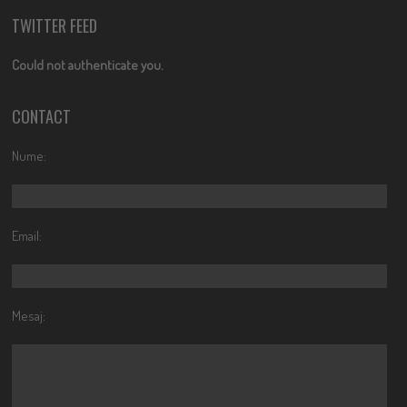
TWITTER FEED
Could not authenticate you.
CONTACT
Nume:
Email:
Mesaj: