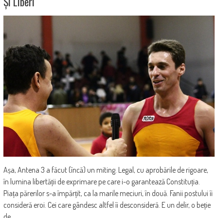
Și Liberi
Așa, Antena 3 a făcut (încă) un miting. Legal, cu aprobările de rigoare,
în lumina libertății de exprimare pe care i-o garantează Constituția.
Piața părerilor s-a împărțit, ca la marile meciuri, în două. Fanii postului îi
consideră eroi. Cei care gândesc altfel îi desconsideră. E un delir, o beție
de