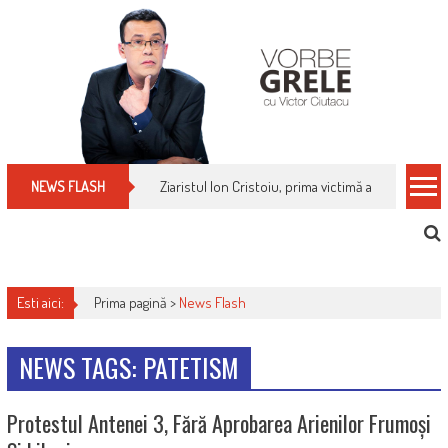
Skip
to
content
Ziaristul Ion Cristoiu, prima victimă a noi cenzuri 
NEWS FLASH
Esti aici:
Prima pagină >
News Flash
NEWS TAGS: PATETISM
Protestul Antenei 3, Fără Aprobarea Arienilor Frumoși