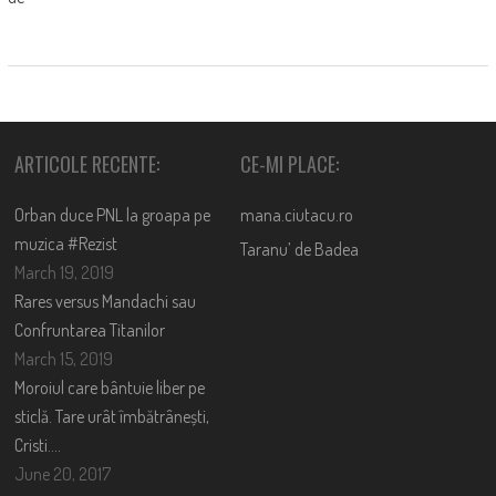
ARTICOLE RECENTE:
CE-MI PLACE:
Orban duce PNL la groapa pe
mana.ciutacu.ro
muzica #Rezist
Taranu’ de Badea
March 19, 2019
Rares versus Mandachi sau
Confruntarea Titanilor
March 15, 2019
Moroiul care bântuie liber pe
sticlă. Tare urât îmbătrânești,
Cristi….
June 20, 2017