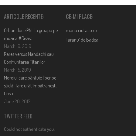
ARTICOLE RECENTE:
CE-MI PLACE:
Orban duce PNL la groapa pe
mana.ciutacu.ro
muzica #Rezist
Taranu’ de Badea
March 19, 2019
Rares versus Mandachi sau
Confruntarea Titanilor
March 15, 2019
Moroiul care bântuie liber pe
sticlă. Tare urât îmbătrânești,
Cristi….
June 20, 2017
TWITTER FEED
Could not authenticate you.