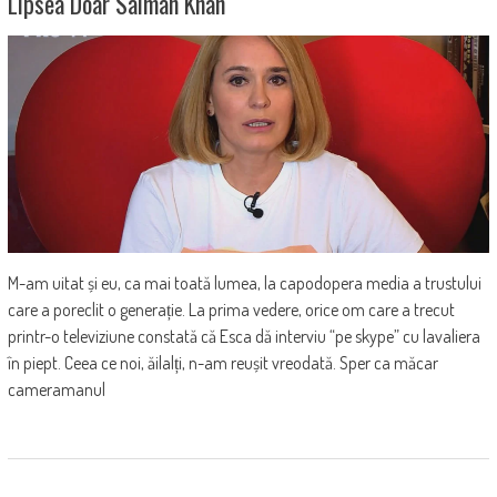
Lipsea Doar Salman Khan
M-am uitat și eu, ca mai toată lumea, la capodopera media a trustului
care a poreclit o generație. La prima vedere, orice om care a trecut
printr-o televiziune constată că Esca dă interviu “pe skype” cu lavaliera
în piept. Ceea ce noi, ăilalți, n-am reușit vreodată. Sper ca măcar
cameramanul