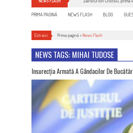
Ziaristul Ion Cristoiu, prima 
NEWS FLASH
PRIMA PAGINĂ
NEWS FLASH
BLOG
GUES
Esti aici:
Prima pagină >
News Flash
NEWS TAGS: MIHAI TUDOSE
Insurecția Armată A Gândacilor De Bucătări