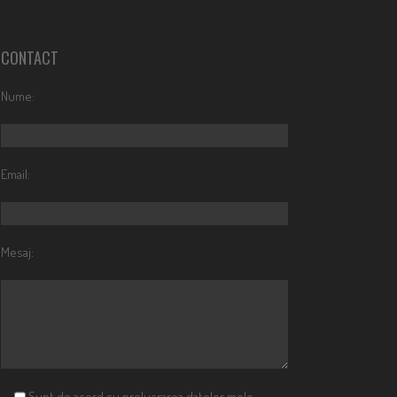
CONTACT
Nume:
Email:
Mesaj:
Sunt de acord cu prelucrarea datelor mele