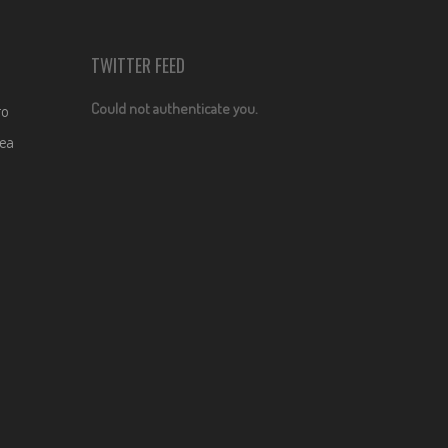
TWITTER FEED
Could not authenticate you.
ro
dea