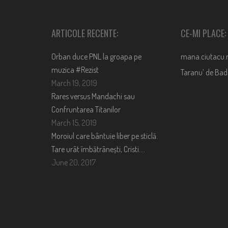
ARTICOLE RECENTE:
CE-MI PLACE:
Orban duce PNL la groapa pe
mana.ciutacu.
muzica #Rezist
Taranu’ de Ba
March 19, 2019
Rares versus Mandachi sau
Confruntarea Titanilor
March 15, 2019
Moroiul care bântuie liber pe sticlă.
Tare urât îmbătrânești, Cristi….
June 20, 2017