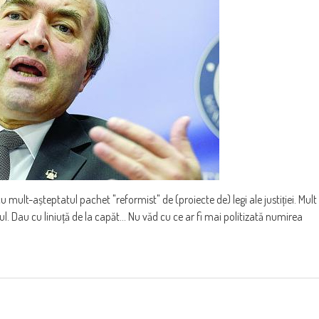
cu mult-așteptatul pachet "reformist" de (proiecte de) legi ale justiției. Mult
Dau cu liniuță de la capăt... Nu văd cu ce ar fi mai politizată numirea