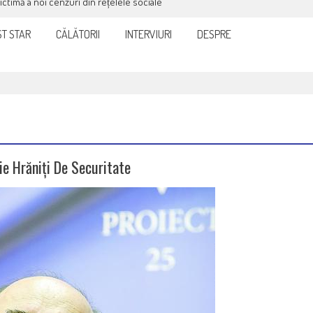
victimă a noi cenzuri din rețelele sociale
T STAR
CĂLĂTORII
INTERVIURI
DESPRE
e Hrăniți De Securitate