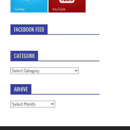
FACEBOOK FEED
CATEGORII
Categorii
ARHIVE
Arhive