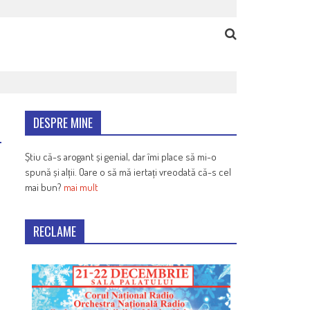
DESPRE MINE
Știu că-s arogant și genial, dar îmi place să mi-o
spună și alții. Oare o să mă iertați vreodată că-s cel
mai bun?
mai mult
RECLAME