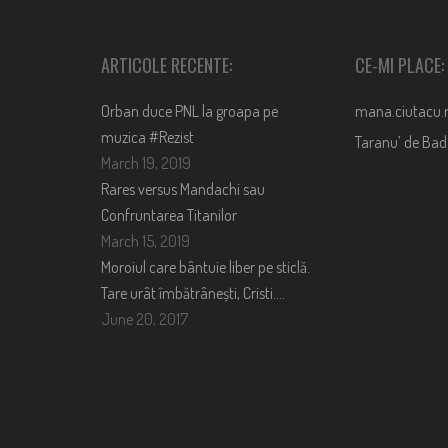
ARTICOLE RECENTE:
CE-MI PLACE:
Orban duce PNL la groapa pe
mana.ciutacu.
muzica #Rezist
Taranu’ de Ba
March 19, 2019
Rares versus Mandachi sau
Confruntarea Titanilor
March 15, 2019
Moroiul care bântuie liber pe sticlă.
Tare urât îmbătrânești, Cristi….
June 20, 2017