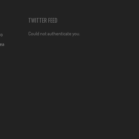
TWITTER FEED
Could not authenticate you.
ro
dea