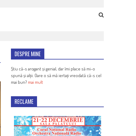
DESPRE MINE
Știu că-s arogant și genial, dar îmi place să mi-o
spună și alții. Oare o să mă iertați vreodată că-s cel
mai bun?
mai mult
RECLAME