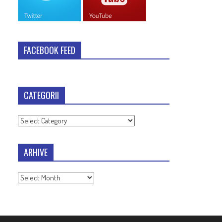
FACEBOOK FEED
CATEGORII
Categorii
ARHIVE
Arhive