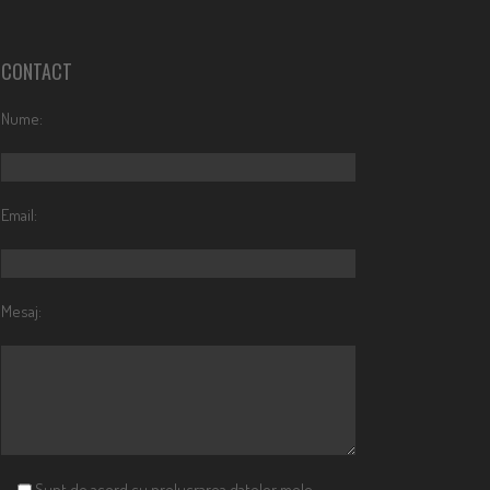
CONTACT
Nume:
Email:
Mesaj:
Sunt de acord cu prelucrarea datelor mele