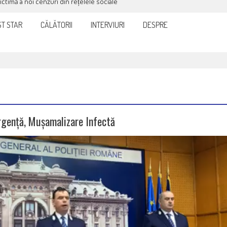
victimă a noi cenzuri din rețelele sociale
T STAR
CĂLĂTORII
INTERVIURI
DESPRE
rgență, Mușamalizare Infectă