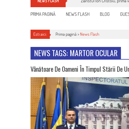
Ziaristul Ion Cristoiu, prima 
NEWS FLASH
PRIMA PAGINĂ
NEWS FLASH
BLOG
GUES
Esti aici:
Prima pagină >
News Flash
NEWS TAGS: MARTOR OCULAR
Vânătoare De Oameni În Timpul Stării De U