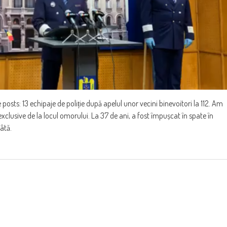
ts: 13 echipaje de poliție după apelul unor vecini binevoitori la 112. Am
xclusive de la locul omorului. La 37 de ani, a fost împușcat în spate în
âtă.