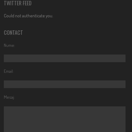
TWITTER FEED
Could not authenticate you.
CONTACT
Nume:
Email:
Mesaj: