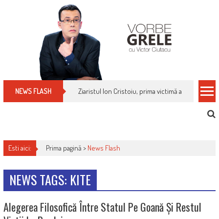
Skip
to
content
Ziaristul Ion Cristoiu, prima victimă a noi cenzuri 
NEWS FLASH
Esti aici:
Prima pagină >
News Flash
NEWS TAGS: KITE
Alegerea Filosofică Între Statul Pe Goană Și Restul