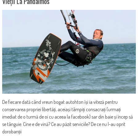
Vieții La Pandaimos
De fiecare dată când vreun bogat autohton își ia viteză pentru
conservarea propriei libertăți, aceiași tâmpiți consacrați (urmați
imediat de o turmă de oi cu aceea la facebook) sar din baie și încep să
se tânguie. Cine e de vină? Ce au păzit serviciile? De ce nu l-au oprit
dorobanții