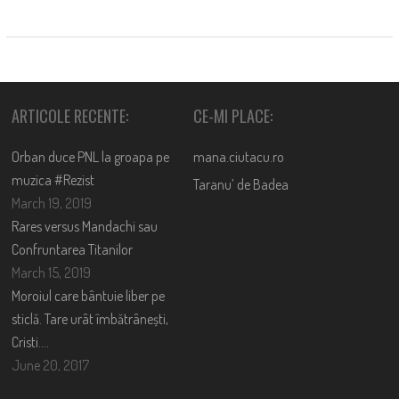
ARTICOLE RECENTE:
CE-MI PLACE:
Orban duce PNL la groapa pe
mana.ciutacu.ro
muzica #Rezist
Taranu’ de Badea
March 19, 2019
Rares versus Mandachi sau
Confruntarea Titanilor
March 15, 2019
Moroiul care bântuie liber pe
sticlă. Tare urât îmbătrânești,
Cristi….
June 20, 2017