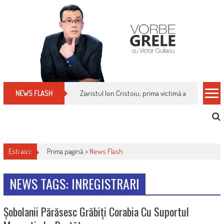
Skip
to
content
Ziaristul Ion Cristoiu, prima victimă a noi cenzuri 
NEWS FLASH
Esti aici:
Prima pagină >
News Flash
NEWS TAGS: INREGISTRARI
Șobolanii Părăsesc Grăbiți Corabia Cu Suportul