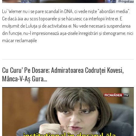
Lu' Werner nu i se pare scandal în DNA, ci vede niște "abordări media".
Ce dacă ăia au scos topoarele și se hăcuiesc ca interlopii între ei. E
mulțumit de Luluța și de activitatea ei. Nu vede necesară suspendarea
din funcție, nu-l impresionează așa-zisele înregistrări și stenograme; nici
măcar reclamațiile
Cu Curu’ Pe Dosare; Admiratoarea Codruței Kovesi,
Mânca-V-Aș Gura…