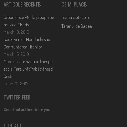
ARTICOLE RECENTE:
CE-MI PLACE:
Orban duce PNL la groapa pe
mana.ciutacu.ro
muzica #Rezist
Taranu’ de Badea
March 19, 2019
Rares versus Mandachi sau
Confruntarea Titanilor
March 15, 2019
Moroiul care bântuie liber pe
sticlă. Tare urât îmbătrânești,
Cristi….
June 20, 2017
TWITTER FEED
Could not authenticate you.
CONTACT