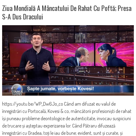
Ziua Mondială A Mâncatului De Rahat Cu Poftă; Presa
S-A Dus Dracului
https://youtu.be/WP_Dw6Jo_co Când am difuzat eu valul de
înregistrări cu Portocală, Kovesi & co, mâncătorii profesioniști de rahat
își puneau probleme deontologice de autenticitate, invocau suspiciuni
de trucare și așteptau experizarea lor. Când Pătraru difuzează
înregistrări cu Gradea, toți le iau de bune; evident, sunt și curate, și