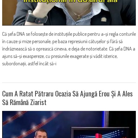
Că șefa DNA se folosește de instituțiile publice pentru a-și regla conturile
în cauze și mize personale, pe baza represiunii cătușelor și fără să
îndrăznească să o oprească cineva, e deja de notorietate. Că șefa DNA a
ajuns să-și exaspereze, cu presiunile exagerate și vădit isterice,
subordonații, astfel încât să-i
Cum A Ratat Pătraru Ocazia Să Ajungă Erou Și A Ales
Să Rămână Ziarist