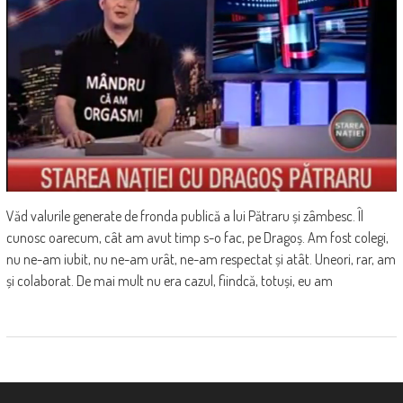
Văd valurile generate de fronda publică a lui Pătraru și zâmbesc. Îl
cunosc oarecum, cât am avut timp s-o fac, pe Dragoș. Am fost colegi,
nu ne-am iubit, nu ne-am urât, ne-am respectat și atât. Uneori, rar, am
și colaborat. De mai mult nu era cazul, fiindcă, totuși, eu am