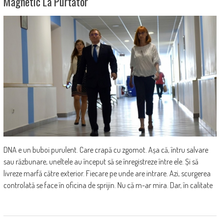
Magnetic La Purtător
DNA e un buboi purulent. Care crapă cu zgomot. Așa că, întru salvare
sau răzbunare, uneltele au început să se înregistreze între ele. Și să
livreze marfă către exterior. Fiecare pe unde are intrare. Azi, scurgerea
controlată se face în oficina de sprijin. Nu că m-ar mira. Dar, în calitate