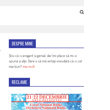
DESPRE MINE
Știu că-s arogant și genial, dar îmi place să mi-o
spună și alții. Oare o să mă iertați vreodată că-s cel
mai bun?
mai mult
RECLAME