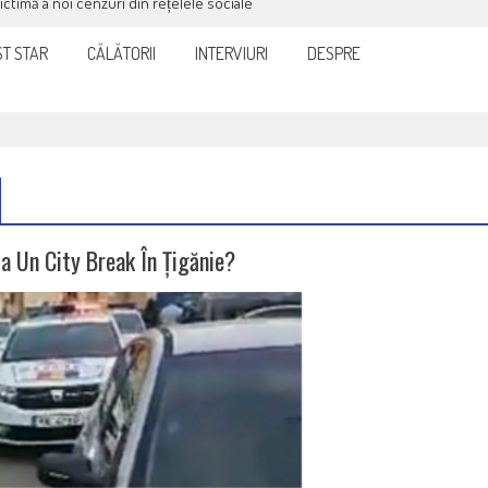
victimă a noi cenzuri din rețelele sociale
T STAR
CĂLĂTORII
INTERVIURI
DESPRE
La Un City Break În Țigănie?