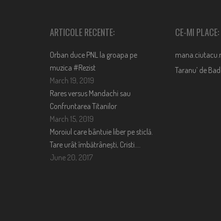
ARTICOLE RECENTE:
CE-MI PLACE:
Orban duce PNL la groapa pe
mana.ciutacu.
muzica #Rezist
Taranu’ de Ba
March 19, 2019
Rares versus Mandachi sau
Confruntarea Titanilor
March 15, 2019
Moroiul care bântuie liber pe sticlă.
Tare urât îmbătrânești, Cristi….
June 20, 2017