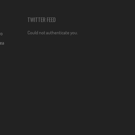
TWITTER FEED
Could not authenticate you.
ro
dea