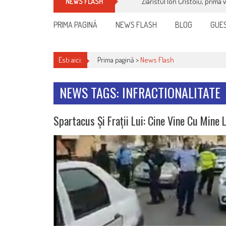
Ziaristul Ion Cristoiu, prima 
NEWS FLASH
PRIMA PAGINĂ
NEWS FLASH
BLOG
GUES
Esti aici:
Prima pagină >
News Flash
NEWS TAGS: INFRACTIONALITATE
Spartacus Și Frații Lui: Cine Vine Cu Mine 