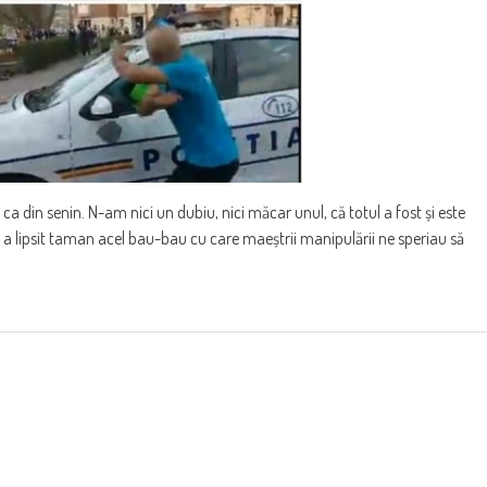
e ca din senin. N-am nici un dubiu, nici măcar unul, că totul a fost și este
 a lipsit taman acel bau-bau cu care maeștrii manipulării ne speriau să