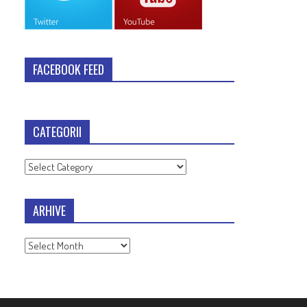
FACEBOOK FEED
CATEGORII
Categorii
ARHIVE
Arhive