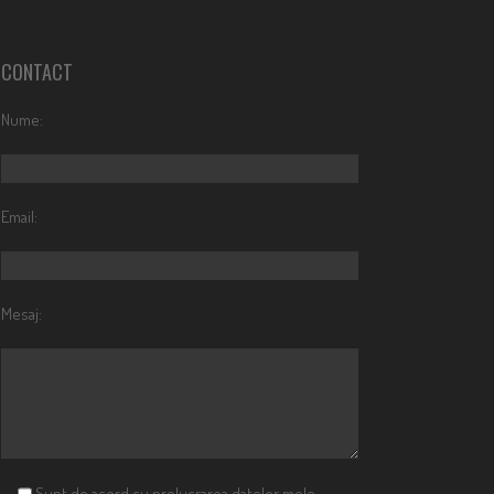
CONTACT
Nume:
Email:
Mesaj:
Sunt de acord cu prelucrarea datelor mele