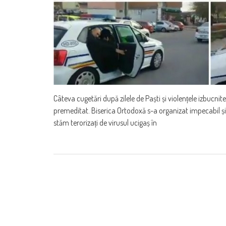
Câteva cugetări după zilele de Paști și violențele izbucnit
premeditat. Biserica Ortodoxă s-a organizat impecabil și
stăm terorizați de virusul ucigaș în