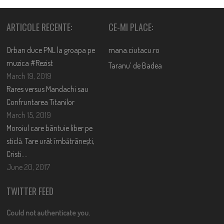
ARTICOLE RECENTE:
CE-MI PLACE:
Orban duce PNL la groapa pe
mana.ciutacu.ro
muzica #Rezist
Taranu’ de Badea
March 19, 2019
Rares versus Mandachi sau
Confruntarea Titanilor
March 15, 2019
Moroiul care bântuie liber pe
sticlă. Tare urât îmbătrânești,
Cristi….
June 20, 2017
TWITTER FEED
Could not authenticate you.