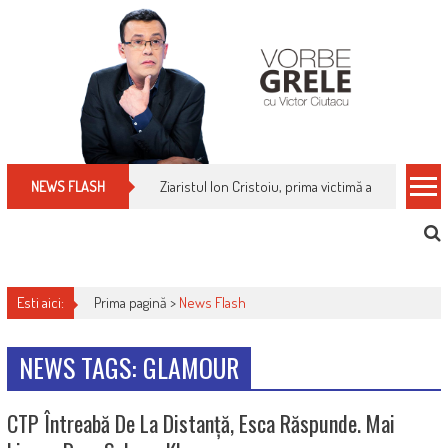
Skip
to
content
Ziaristul Ion Cristoiu, prima victimă a noi cenzuri 
NEWS FLASH
Esti aici:
Prima pagină >
News Flash
NEWS TAGS: GLAMOUR
CTP Întreabă De La Distanță, Esca Răspunde. Mai