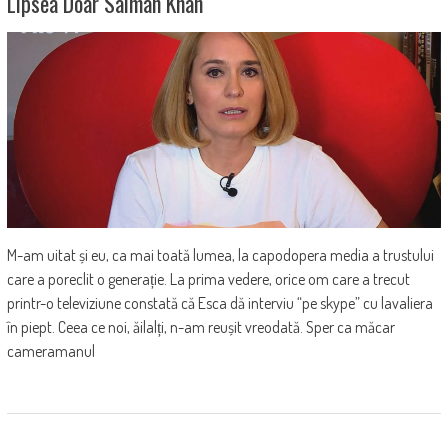
Lipsea Doar Salman Khan
M-am uitat și eu, ca mai toată lumea, la capodopera media a trustului
care a poreclit o generație. La prima vedere, orice om care a trecut
printr-o televiziune constată că Esca dă interviu “pe skype” cu lavaliera
în piept. Ceea ce noi, ăilalți, n-am reușit vreodată. Sper ca măcar
cameramanul