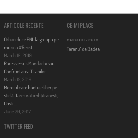
ARTICOLE RECENTE:
CE-MI PLACE:
Orban duce PNL la groapa pe
mana.ciutacu.ro
muzica #Rezist
Taranu’ de Badea
March 19, 2019
Rares versus Mandachi sau
Confruntarea Titanilor
March 15, 2019
Moroiul care bântuie liber pe
sticlă. Tare urât îmbătrânești,
Cristi….
June 20, 2017
TWITTER FEED