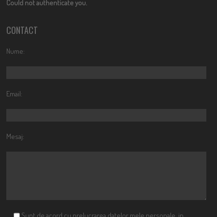
Could not authenticate you.
CONTACT
Nume:
Email:
Mesaj:
Sunt de acord cu prelucrarea datelor mele personale, in