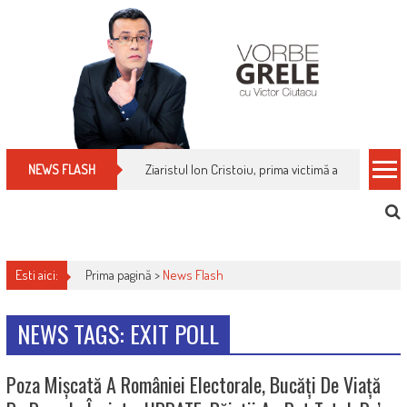
Skip
to
content
Ziaristul Ion Cristoiu, prima victimă a noi cenzuri 
NEWS FLASH
Esti aici:
Prima pagină >
News Flash
NEWS TAGS: EXIT POLL
Poza Mișcată A României Electorale, Bucăți De Viață