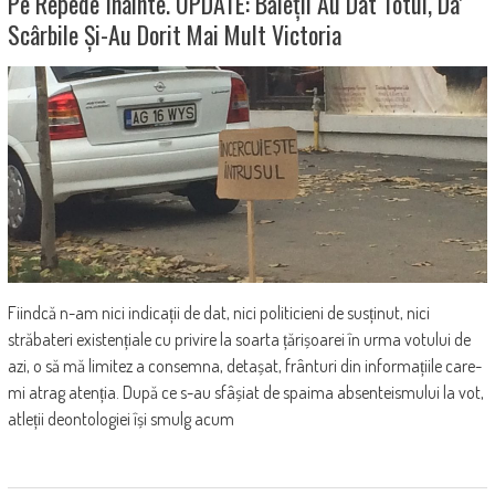
Pe Repede Înainte. UPDATE: Băieții Au Dat Totul, Da’
Scârbile Și-Au Dorit Mai Mult Victoria
Fiindcă n-am nici indicații de dat, nici politicieni de susținut, nici
străbateri existențiale cu privire la soarta țărișoarei în urma votului de
azi, o să mă limitez a consemna, detașat, frânturi din informațiile care-
mi atrag atenția. După ce s-au sfâșiat de spaima absenteismului la vot,
atleții deontologiei își smulg acum