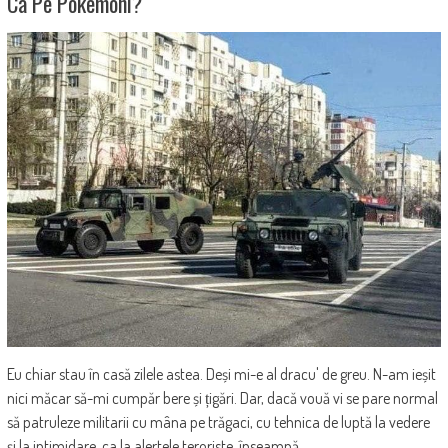
Ca Pe Pokemoni?
Eu chiar stau în casă zilele astea. Deși mi-e al dracu' de greu. N-am ieșit
nici măcar să-mi cumpăr bere și țigări. Dar, dacă vouă vi se pare normal
să patruleze militarii cu mâna pe trăgaci, cu tehnica de luptă la vedere
și la intimidare, ca la alertele teroriste, înseamnă