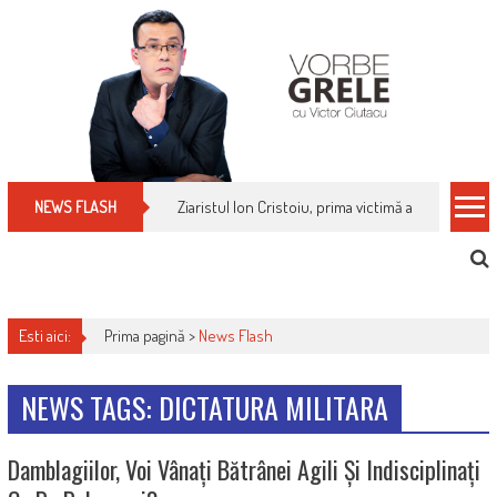
Skip
to
content
Ziaristul Ion Cristoiu, prima victimă a noi cenzuri 
NEWS FLASH
Esti aici:
Prima pagină >
News Flash
NEWS TAGS: DICTATURA MILITARA
Damblagiilor, Voi Vânați Bătrânei Agili Și Indisciplinați