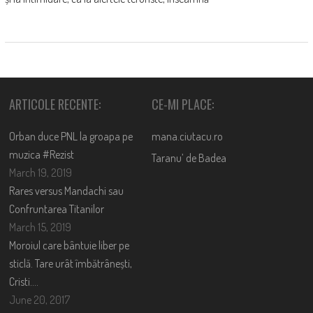
ARTICOLE RECENTE:
CE-MI PLACE:
Orban duce PNL la groapa pe
mana.ciutacu.ro
muzica #Rezist
Taranu’ de Badea
March 19, 2019
Rares versus Mandachi sau
Confruntarea Titanilor
March 15, 2019
Moroiul care bântuie liber pe
sticlă. Tare urât îmbătrânești,
Cristi….
June 20, 2017