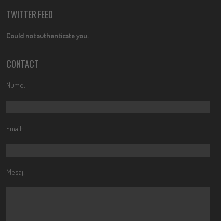
TWITTER FEED
Could not authenticate you.
CONTACT
Nume:
Email:
Mesaj: