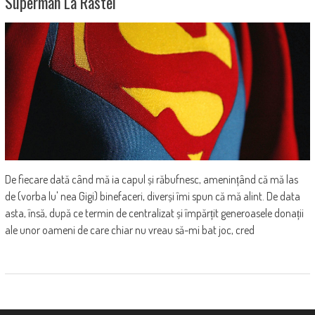
Superman La Rastel
De fiecare dată când mă ia capul și răbufnesc, amenințând că mă las
de (vorba lu' nea Gigi) binefaceri, diverși îmi spun că mă alint. De data
asta, însă, după ce termin de centralizat și împărțit generoasele donații
ale unor oameni de care chiar nu vreau să-mi bat joc, cred