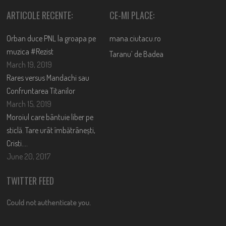
ARTICOLE RECENTE:
CE-MI PLACE:
Orban duce PNL la groapa pe
mana.ciutacu.ro
muzica #Rezist
Taranu’ de Badea
March 19, 2019
Rares versus Mandachi sau
Confruntarea Titanilor
March 15, 2019
Moroiul care bântuie liber pe
sticlă. Tare urât îmbătrânești,
Cristi….
June 20, 2017
TWITTER FEED
Could not authenticate you.