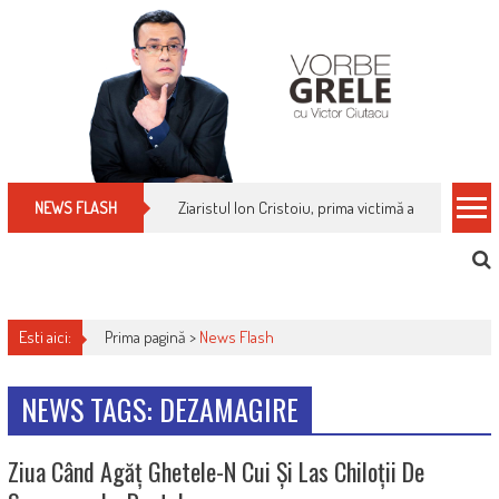
Skip
to
content
Ziaristul Ion Cristoiu, prima victimă a noi cenzuri 
NEWS FLASH
Esti aici:
Prima pagină >
News Flash
NEWS TAGS: DEZAMAGIRE
Ziua Când Agăț Ghetele-N Cui Și Las Chiloții De