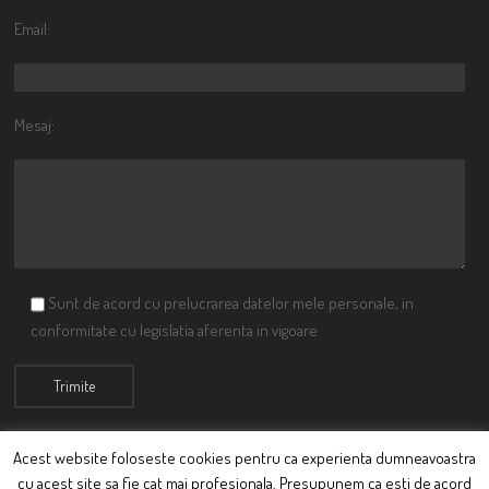
Email:
Mesaj:
Sunt de acord cu prelucrarea datelor mele personale, in
conformitate cu legislatia aferenta in vigoare
Acest website foloseste cookies pentru ca experienta dumneavoastra
cu acest site sa fie cat mai profesionala. Presupunem ca esti de acord