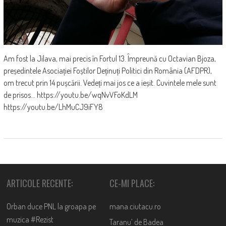
Am fost la Jilava, mai precis în Fortul 13. Împreună cu Octavian Bjoza,
președintele Asociației Foștilor Deținuți Politici din România (AFDPR),
om trecut prin 14 pușcării. Vedeți mai jos ce a ieșit. Cuvintele mele sunt
de prisos... https://youtu.be/wqNvVFoKdLM
https://youtu.be/LhMuCJ9iFY8
ARTICOLE RECENTE:
CE-MI PLACE:
Orban duce PNL la groapa pe
mana.ciutacu.ro
muzica #Rezist
Taranu’ de Badea