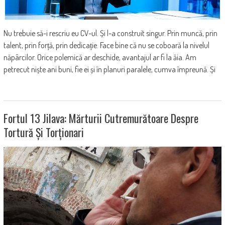
Nu trebuie să-i rescriu eu CV-ul. Și l-a construit singur. Prin muncă, prin
talent, prin forță, prin dedicație. Face bine că nu se coboară la nivelul
năpârcilor. Orice polemică ar deschide, avantajul ar fi la ăia. Am
petrecut niște ani buni, fie ei și în planuri paralele, cumva împreună. Și
Fortul 13 Jilava: Mărturii Cutremurătoare Despre
Tortură Și Torționari