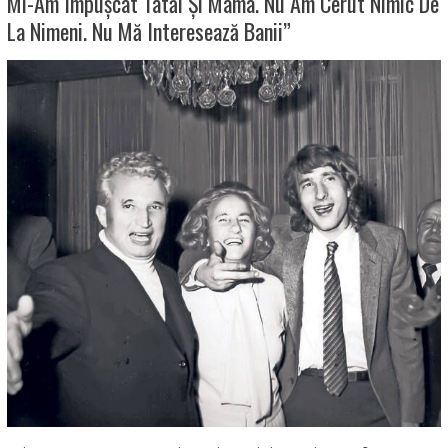
Mi-Am Împușcat Tatăl Și Mama. Nu Am Cerut Nimic De
La Nimeni. Nu Mă Interesează Banii”