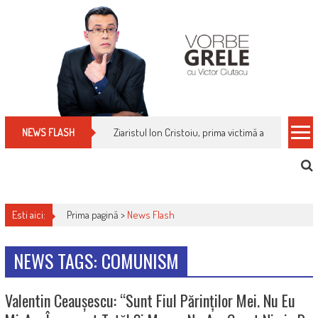
Skip
to
content
Ziaristul Ion Cristoiu, prima victimă a noi cenzuri 
NEWS FLASH
Esti aici:
Prima pagină >
News Flash
NEWS TAGS: COMUNISM
Valentin Ceaușescu: “Sunt Fiul Părinților Mei. Nu Eu