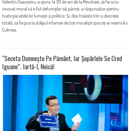
Valentin Ceaușescu a ajuns, la 30 de ani de la Revoluție, să fie scos
vinovat moral că e fiul defuncților săi părinți; și răspunzător pentru
toate păcatele lor lumești și politice. Și, deși trăiește într-o discreție
totală, să fie pus la stâlpul infamiei de toți moraliștii ipocriți ai neamului.
Culmea,
“Seceta Domnește Pe Pământ, Iar Șopârlele Se Cred
Iguane”. Iartă-I, Neică!