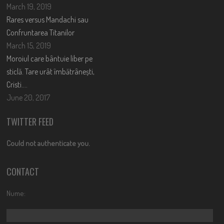
March 19, 2019
Rares versus Mandachi sau
Confruntarea Titanilor
March 15, 2019
Moroiul care bântuie liber pe
sticlă. Tare urât îmbătrânești,
Cristi….
June 20, 2017
TWITTER FEED
Could not authenticate you.
CONTACT
Nume: