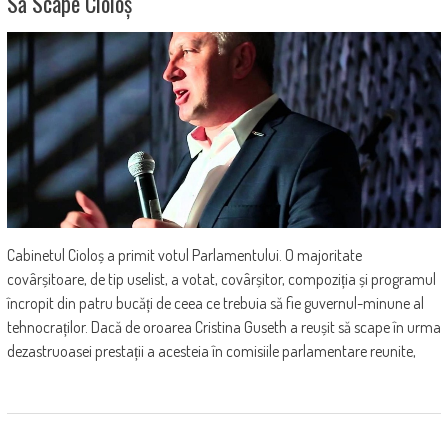
Să Scape Cioloș
Cabinetul Cioloș a primit votul Parlamentului. O majoritate
covârșitoare, de tip uselist, a votat, covârșitor, compoziția și programul
încropit din patru bucăți de ceea ce trebuia să fie guvernul-minune al
tehnocraților. Dacă de oroarea Cristina Guseth a reușit să scape în urma
dezastruoasei prestații a acesteia în comisiile parlamentare reunite,