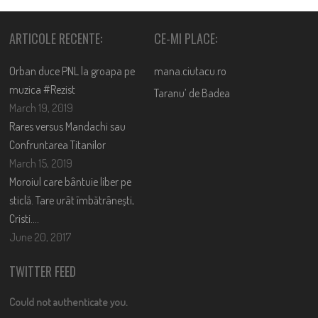
ARTICOLE RECENTE:
CE-MI PLACE:
Orban duce PNL la groapa pe
mana.ciutacu.ro
muzica #Rezist
Taranu’ de Badea
March 19, 2019
Rares versus Mandachi sau
Confruntarea Titanilor
March 15, 2019
Moroiul care bântuie liber pe
sticlă. Tare urât îmbătrânești,
Cristi….
June 20, 2017
TWITTER FEED
Could not authenticate you.