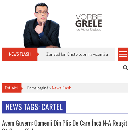
Skip
to
content
Ziaristul Ion Cristoiu, prima victimă a noi cenzuri 
NEWS FLASH
Esti aici:
Prima pagină >
News Flash
NEWS TAGS: CARTEL
Avem Guvern: Oamenii Din Plic De Care Încă N-A Reușit