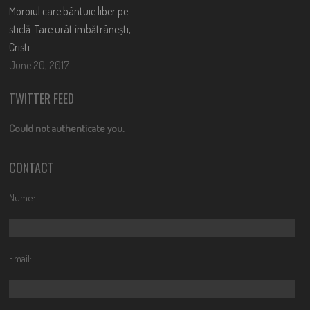
Moroiul care bântuie liber pe
sticlă. Tare urât îmbătrânești,
Cristi….
June 20, 2017
TWITTER FEED
Could not authenticate you.
CONTACT
Nume:
Email: