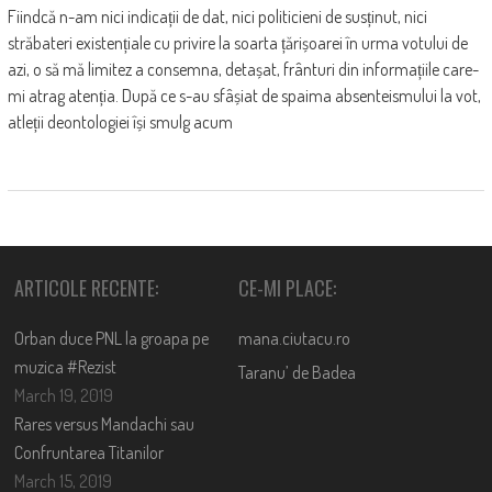
Fiindcă n-am nici indicații de dat, nici politicieni de susținut, nici
străbateri existențiale cu privire la soarta țărișoarei în urma votului de
azi, o să mă limitez a consemna, detașat, frânturi din informațiile care-
mi atrag atenția. După ce s-au sfâșiat de spaima absenteismului la vot,
atleții deontologiei își smulg acum
ARTICOLE RECENTE:
CE-MI PLACE:
Orban duce PNL la groapa pe
mana.ciutacu.ro
muzica #Rezist
Taranu’ de Badea
March 19, 2019
Rares versus Mandachi sau
Confruntarea Titanilor
March 15, 2019