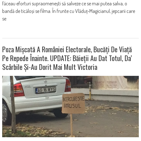
făceau eforturi supraomenești să salveze ce se mai putea salva, o
bandă de ticăloși se filma. În frunte cu Vlăduț-Magicianul, jepcarii care
se
Poza Mișcată A României Electorale, Bucăți De Viață
Pe Repede Înainte. UPDATE: Băieții Au Dat Totul, Da’
Scârbile Și-Au Dorit Mai Mult Victoria