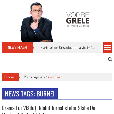
Skip
to
content
Ziaristul Ion Cristoiu, prima victimă a noi cenzuri 
NEWS FLASH
Esti aici:
Prima pagină >
News Flash
NEWS TAGS: BURNEI
Drama Lui Vlăduț, Idolul Jurnalistelor Slabe De