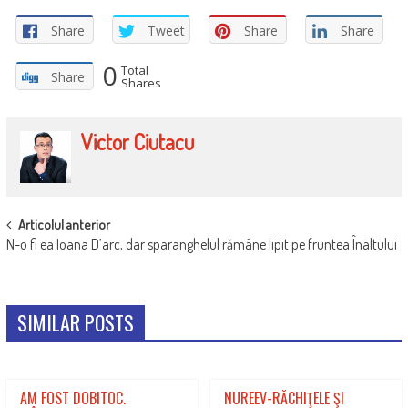
Share
Tweet
Share
Share
0
Total
Share
Shares
Victor Ciutacu
POST
Articolul anterior
N-o fi ea Ioana D’arc, dar sparanghelul rămâne lipit pe fruntea Înaltului
NAVIGATION
SIMILAR POSTS
AM FOST DOBITOC.
NUREEV-RĂCHIŢELE ŞI