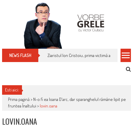
Skip
to
content
Ziaristul Ion Cristoiu, prima victimă a noi cenzuri 
NEWS FLASH
Esti aici:
Prima pagină >
N-o fi ea Ioana D'arc, dar sparanghelul rămâne lipit pe
fruntea Înaltului
>
lovin.oana
LOVIN.OANA