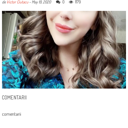
0
1179
de
Victor Ciutacu
-
May 19, 2020
COMENTARII
comentarii