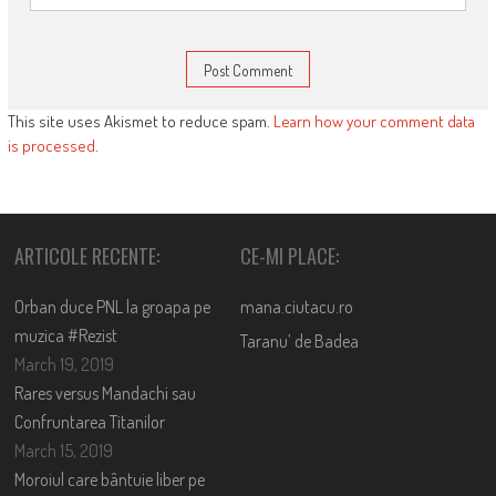
This site uses Akismet to reduce spam.
Learn how your comment data
is processed
.
ARTICOLE RECENTE:
CE-MI PLACE:
Orban duce PNL la groapa pe
mana.ciutacu.ro
muzica #Rezist
Taranu’ de Badea
March 19, 2019
Rares versus Mandachi sau
Confruntarea Titanilor
March 15, 2019
Moroiul care bântuie liber pe