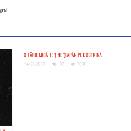
egral
O TĂRIE MICĂ TE ŢINE ŢEAPĂN PE DOCTRINĂ
May 26, 2009
107
7086