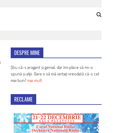
DESPRE MINE
0
Știu că-s arogant și genial, dar îmi place să mi-o
spună și alții. Oare o să mă iertați vreodată că-s cel
mai bun?
mai mult
RECLAME