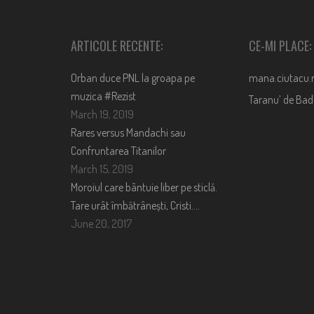
ARTICOLE RECENTE:
CE-MI PLACE:
Orban duce PNL la groapa pe
mana.ciutacu.
muzica #Rezist
Taranu’ de Ba
March 19, 2019
Rares versus Mandachi sau
Confruntarea Titanilor
March 15, 2019
Moroiul care bântuie liber pe sticlă.
Tare urât îmbătrânești, Cristi….
June 20, 2017