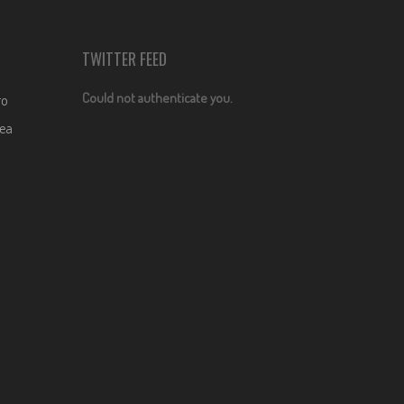
TWITTER FEED
Could not authenticate you.
ro
dea