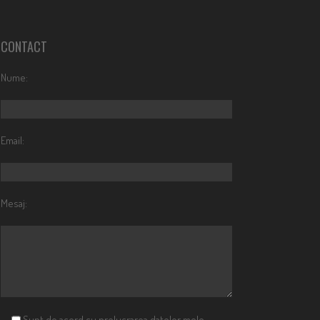
CONTACT
Nume:
Email:
Mesaj:
Sunt de acord cu prelucrarea datelor mele