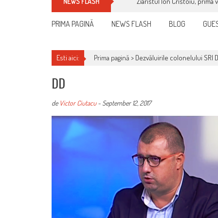
Ziaristul Ion Cristoiu, prima 
NEWS FLASH
PRIMA PAGINĂ
NEWS FLASH
BLOG
GUES
Esti aici:
Prima pagină >
Dezvăluirile colonelului SRI D
DD
de
Victor Ciutacu
-
September 12, 2017