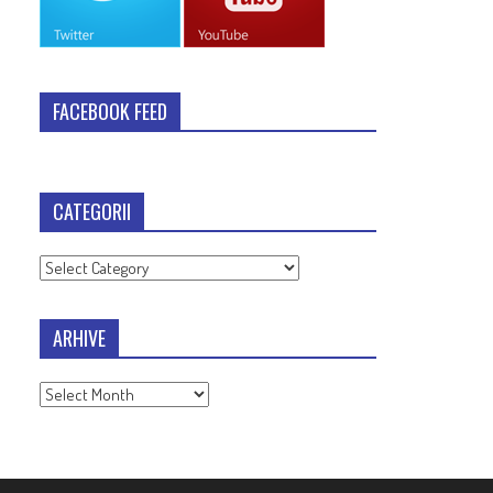
FACEBOOK FEED
CATEGORII
Categorii
ARHIVE
Arhive