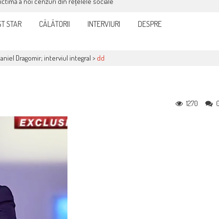
victimă a noi cenzuri din rețelele sociale
T STAR
CĂLĂTORII
INTERVIURI
DESPRE
aniel Dragomir; interviul integral
>
dd
1270