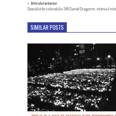
POST
Articolul anterior
Dezvăluirile colonelului SRI Daniel Dragomir; interviul int
NAVIGATION
SIMILAR POSTS