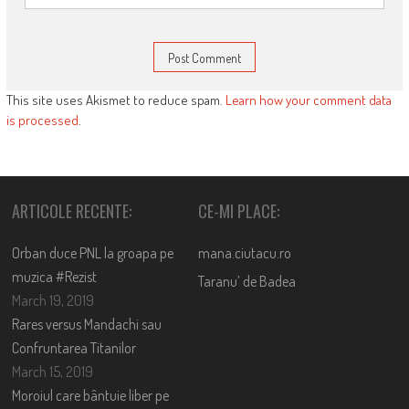
This site uses Akismet to reduce spam.
Learn how your comment data
is processed
.
ARTICOLE RECENTE:
CE-MI PLACE:
Orban duce PNL la groapa pe
mana.ciutacu.ro
muzica #Rezist
Taranu’ de Badea
March 19, 2019
Rares versus Mandachi sau
Confruntarea Titanilor
March 15, 2019
Moroiul care bântuie liber pe