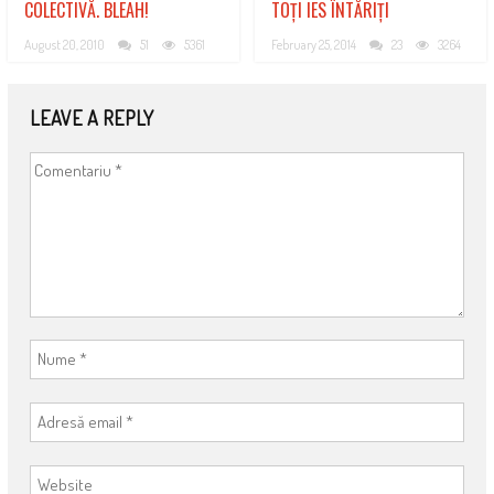
COLECTIVĂ. BLEAH!
TOȚI IES ÎNTĂRIȚI
August 20, 2010
51
5361
February 25, 2014
23
3264
LEAVE A REPLY