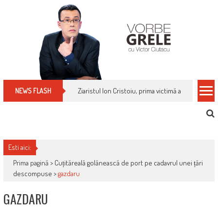
Skip
to
content
Ziaristul Ion Cristoiu, prima victimă a noi cenzuri 
NEWS FLASH
Esti aici:
Prima pagină >
Cuțităreală golănească de port pe cadavrul unei țări
descompuse
>
gazdaru
GAZDARU