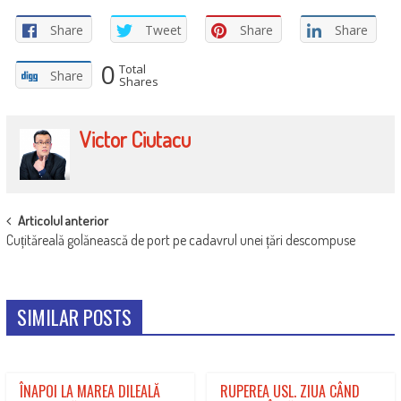
Share
Tweet
Share
Share
0
Total
Share
Shares
Victor Ciutacu
POST
Articolul anterior
Cuțităreală golănească de port pe cadavrul unei țări descompuse
NAVIGATION
SIMILAR POSTS
ÎNAPOI LA MAREA DILEALĂ
RUPEREA USL. ZIUA CÂND