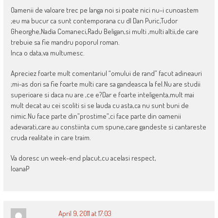
Oamenii de valoare trec pe langa noi si poate nici nu-i cunoastem
;eu ma bucur ca sunt contemporana cu dl Dan Puric,Tudor
Gheorghe,Nadia Comaneci,Radu Beligan,si multi ,multi altii,de care
trebuie sa fie mandru poporul roman.
Inca o data,va multumesc.
Apreciez foarte mult comentariul “omului de rand” facut adineauri
;mi-as dori sa fie foarte multi care sa gandeasca la fel.Nu are studii
superioare si daca nu are ,ce e?Dar e foarte inteligenta,mult mai
mult decat au cei scoliti si se lauda cu asta,ca nu sunt buni de
nimic.Nu face parte din”prostime”,ci face parte din oamenii
adevarati,care au constiinta cum spune,care gandeste si cantareste
cruda realitate in care traim.
Va doresc un week-end placut,cu acelasi respect,
IoanaP
April 9, 2011 at 17:03