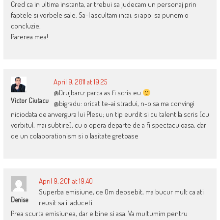
Cred ca in ultima instanta, ar trebui sa judecam un personaj prin
faptele si vorbele sale. Sa-l ascultam intai, si apoi sa punem o
concluzie.
Parerea mea!
April 9, 2011 at 19:25
@Drujbaru: parca as fi scris eu
Victor Ciutacu
@bigradu: oricat te-ai stradui, n-o sa ma convingi
niciodata de anvergura lui Plesu; un tip eurdit si cu talent la scris (cu
vorbitul, mai subtire), cu o opera departe de a fi spectaculoasa, dar
de un colaborationism si o lasitate gretoase
April 9, 2011 at 19:40
Superba emisiune, ce Om deosebit, ma bucur mult ca ati
Denise
reusit sa il aduceti.
Prea scurta emisiunea, dar e bine si asa. Va multumim pentru