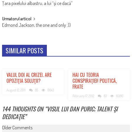
Ţara pixelului albastru, a lui “şi ce dacă”
NAVIGATION
Urmatorul articol
Edmond Jackson, the one and only :))
SIMILAR POSTS
VALUL DOI AL CRIZEI. ARE
HAI CU TEORIA
OPOZIŢIA SOLUŢII?
CONSPIRAŢIEI! POLITICĂ,
FRATE
August 12, 2011
85
6643
February 17, 2012
83
6080
144 THOUGHTS ON “
VISUL LUI DAN PURIC; TALENT ŞI
DEDICAŢIE
”
COMMENT
Older Comments