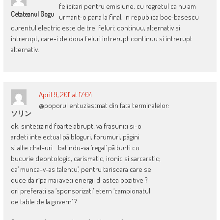
felicitari pentru emisiune, cu regretul ca nu am
Cetateanul Gogu
urmarit-o pana la final. in republica boc-basescu
curentul electric este de trei feluri: continuu, alternativ si
intrerupt, care-i de doua feluri intrerupt continuu si intrerupt
alternativ.
April 9, 2011 at 17:04
@poporul entuziastmat din fata terminalelor:
ソリン
ok, sintetizind foarte abrupt: va frasuniti si-o
ardeti intelectual pã bloguri, forumuri, pãgini
si alte chat-uri… batindu-va ‘regal’ pã burti cu
bucurie deontologic, carismatic, ironic si sarcarstic;
da’ munca-v-as talentu’, pentru tarisoara care se
duce dã rîpã mai aveti energii d-astea pozitive ?
ori preferati sa ‘sponsorizati’ etern ‘campionatul
de table de la guvern’ ?