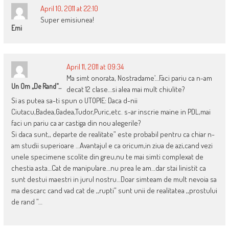
April 10, 2011 at 22:10
Super emisiunea!
Emi
April 11, 2011 at 09:34
Ma simt onorata, Nostradame’…Faci pariu ca n-am
Un Om ,,de Rand"...
decat 12 clase…si alea mai mult chiulite?
Si as putea sa-ti spun o UTOPIE: Daca d-nii
Ciutacu,Badea,Gadea,Tudor,Puric,etc. s-ar inscrie maine in PDL,mai
faci un pariu ca ar castiga din nou alegerile?
Si daca sunt,, departe de realitate” este probabil pentru ca chiar n-
am studii superioare …Avantajul e ca oricum,in ziua de azi,cand vezi
unele specimene scolite din greu,nu te mai simti complexat de
chestia asta…Cat de manipulare…nu prea le am…dar stai linistit ca
sunt destui maestri in jurul nostru…Doar simteam de mult nevoia sa
ma descarc cand vad cat de ,,rupti” sunt unii de realitatea ,,prostului
de rand ”…