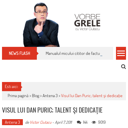
Skip
to
content
Manualul micului cititor de facturi: nu plăti nimic 
NEWS FLASH
Esti aici:
Prima pagină >
Blog
>
Antena 3
>
Visul lui Dan Puric; talent şi dedicaţie
VISUL LUI DAN PURIC; TALENT ŞI DEDICAŢIE
Antena 3
144
9019
de
Victor Ciutacu
-
April 7, 2011