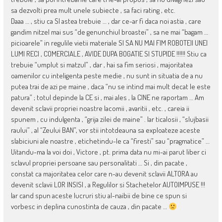
sa dezvolti prea mult unele subiecte , sa faci rating , etc.
Daaa … , stiu ca SI astea trebuie … , dar ce-ar fi daca noi astia , care
gandim nitzel mai sus “de genunchiul broastei” , sa ne mai “bagam …
picioarele” in regulile vietii materiale SI SA NU MAI FIM ROBOTEII UNEI
LUMI RECI , COMERCIALE , AVIDE DUPA BOGATIE SI STUPIDE !!!!!! Stiu ca
trebuie “umplut si matzul” , dar , hai sa fim seriosi , majoritatea
oamenilor cu inteligenta peste medie , nu sunt in situatia de a nu
putea trai de azi pe maine , daca “nu se intind mai mult decat le este
patura” ; totul depinde la CE si , mai ales , la CINE ne raportam … Am
devenit sclavii propriei noastre lacomii , avaritii , etc. , careia ii
spunem , cu indulgenta , “grija zilei de maine” . Iar ticalosii , “slujbasii
raului” , al “Zeului BAN”, vor stii intotdeauna sa exploateze aceste
slabiciuni ale noastre , etichetindu-le ca “firesti” sau “pragmatice” …
Uitandu-ma la voi doi , Victore , pt. prima data nu mi-ai parut liber ci
sclavul propriei persoane sau personalitati … Si , din pacate ,
constat ca majoritatea celor care n-au devenit sclavii ALTORA au
devenit sclavii LOR INSISI , a Regulilor si Stachetelor AUTOIMPUSE !!!
Iar cand spun aceste lucruri stiu al-naibii de bine ce spun si
vorbesc in deplina cunostinta de cauza , din pacate …