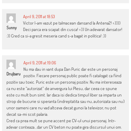
April 9, 2011 at 18:53
Victor l-am vazut pe talmacean dansand la Antena2! =))))
Sunny
Deci parca era scapat din cusca! =)) Un adevarat dansator!
:)) Cred ca si-a gresit meseria cand s-a bagat in politica! :))
April 9, 2011 at 19:06
Nu ma dau in vant dupa Dan Puric dar este un personaj
Drujbaru
pozitiv. Fiecare personaj public poate fi catalogat ca fiind
pozitiv sau toxic. Puric este un personaj pozitiv. Nu ma intereseaza
ca nu este “autorizat” de anvergura lui Plesu, dar ceea ce spune
este cu mult bun simt. Iar daca isi dedica timpul liber sa imparta un
strop de bucurie si speranta (indreptatita sau nu, autorizata sau nu)
unor oameni care nu vad altceva decat gunoi la televizor, nu pot
decat sa-mi scot palaria.
Cred ca prea mult se pune accent pe CV-ul unui personaj. Intr-
adevar conteaza…dar un CV beton nu poate gira discursul unui om.