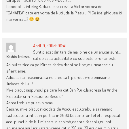
canapea” , auzi tu : C-A-N-A-P-E-A !!! ….
Looooollll , inteleg Raducule sa crezi ca Victor vorbea de …
“CANAPEA” daca era vorba de Nuti , da’ la Plesu … ?! Ce idei ghiduse iti
mai venira …?
April 10, 2011 at 00:41
Sunt plecat din tara de mai bine de un an,dar sunt…
Bashin Traiescu
cat de cat,la actualitate cu subiectele romanesti.
As putea zice ca pe Mircea Badea,dar si pe tine,va urmaresc cu
sfientienie.
Adica…asta-nseamna…ca nu cred sa fi pierdut vreo emisiune.
Traiasca NET-ul!!
Mi-a placut raspunsul pe care l-a dat Dan Puric,la adresa lui Andrei
Plesu,dar si-n ‘kestiunea Besoiu”.
Astea trebuie puse-n rama.
Desi,nu mi-a placut niciodata de Voiculescu,trebuie sa remarc
ca,totusi,el a intrat in politica in 2000.Deci,intr-un fel el a respectat
acel punct 8 de la Timisoara.In schimb,despre Bassoiu,nu pot
spune acelasi lucru,atata vreme cat in ’90 sau ’91,era deja ministrul