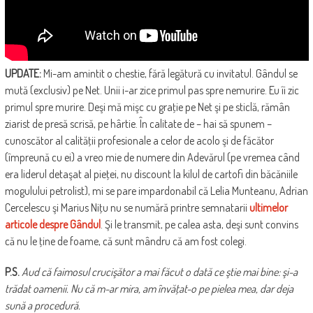
UPDATE:
Mi-am amintit o chestie, fără legătură cu invitatul. Gândul se
mută (exclusiv) pe Net. Unii i-ar zice primul pas spre nemurire. Eu îi zic
primul spre murire. Deşi mă mişc cu graţie pe Net şi pe sticlă, rămân
ziarist de presă scrisă, pe hârtie. În calitate de – hai să spunem –
cunoscător al calităţii profesionale a celor de acolo şi de făcător
(împreună cu ei) a vreo mie de numere din Adevărul (pe vremea când
era liderul detaşat al pieţei, nu discount la kilul de cartofi din băcăniile
mogulului petrolist), mi se pare impardonabil că Lelia Munteanu, Adrian
Cercelescu şi Marius Niţu nu se numără printre semnatarii
ultimelor
articole despre Gândul
. Şi le transmit, pe calea asta, deşi sunt convins
că nu le ţine de foame, că sunt mândru că am fost colegi.
P.S.
Aud că faimosul crucişător a mai făcut o dată ce ştie mai bine: şi-a
trădat oamenii. Nu că m-ar mira, am învăţat-o pe pielea mea, dar deja
sună a procedură.