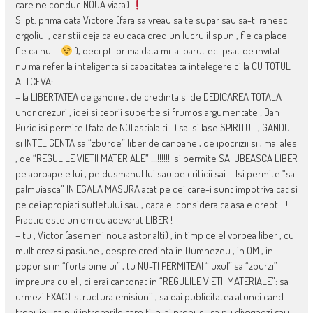
care ne conduc NOUA viata)
Si pt. prima data Victore (fara sa vreau sa te supar sau sa-ti ranesc
orgoliul , dar stii deja ca eu daca cred un lucru il spun , fie ca place
fie ca nu …
), deci pt. prima data mi-ai parut eclipsat de invitat –
nu ma refer la inteligenta si capacitatea ta intelegere ci la CU TOTUL
ALTCEVA:
– la LIBERTATEA de gandire , de credinta si de DEDICAREA TOTALA
unor crezuri , idei si teorii superbe si frumos argumentate ; Dan
Puric isi permite (fata de NOI astialalti…) sa-si lase SPIRITUL , GANDUL
si INTELIGENTA sa “zburde” liber de canoane , de ipocrizii si , mai ales
, de “REGULILE VIETII MATERIALE” !!!!!!!!! Isi permite SA IUBEASCA LIBER
pe aproapele lui , pe dusmanul lui sau pe criticii sai … Isi permite “sa
palmuiasca” IN EGALA MASURA atat pe cei care-i sunt impotriva cat si
pe cei apropiati sufletului sau , daca el considera ca asa e drept …!
Practic este un om cu adevarat LIBER !
– tu , Victor (asemeni noua astorlalti) , in timp ce el vorbea liber , cu
mult crez si pasiune , despre credinta in Dumnezeu , in OM , in
popor si in “forta binelui” , tu NU-TI PERMITEAI “luxul” sa “zburzi”
impreuna cu el , ci erai cantonat in “REGULILE VIETII MATERIALE”: sa
urmezi EXACT structura emisiunii , sa dai publicitatea atunci cand
trebuie , sa pui intrebarile care ti le-ai propus , sa nu divaghezi sau