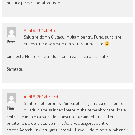
bucuria pe care ne-ati adus-o.
April 9, 2011 at 19:53
Salutare domn Ciutacu, multam pentru Puric, sunt tare
Peter
curios cine o sa vina in emisiunea urmatoare
Cine este Plesu? si ce a adus bun in viata mea personala?…
Sanatate.
April 9, 2011 at 22:50
Sunt placut surprinsa.Am vazut inregistrarea emisiunii si
Irina
nu stiu cu ce sa incep.Foarte multe teme abordate.Unele
spitale se inchid ca sa isi deschida unii parlamentari ai puterii clinici
private ,le iau de la stat pe nimic.Au si vad asigurat pentru
afaceri.Adorabil invitatul,greu interviul.Diavolul de mine s-a imblanzit