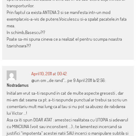
transporturilor.
Prin faptul ca exista ANTENA 3 si se manifesta intr-un mod
exemplar,vis-a-vis de putere,Voiculescu si-a spalat pacatele,in fata
mea.
In schimb,Basescu?!?
Poate sa-mi spuna cineva ce a realizat el pentru scumpa noastra
tzarishoara?!?
April 10, 2011 at 00:42
@un om ,,de rand”… pe 9 April 2011 la 12:56:
Nostradamus
Initial am vrut sa-ti raspund in cat de multe aspecte gresesti , dar
mi-am dat seama ca pt. a-ti raspunde punctual ar trebui sa scriu un
comentariu mult mai lung ca al tau si nu pot sa abuzez de rabdarea
lui Victor …!
Asa ca iti spun DOAR ATAT : amesteci realitatea cu UTOPIA si adevarul
cu MINCIUNA (voit sau inconstient …) ; te lamentezi incercand sa
justifici “impotenta” acestei natii SAU incerci o manipulare subtila si