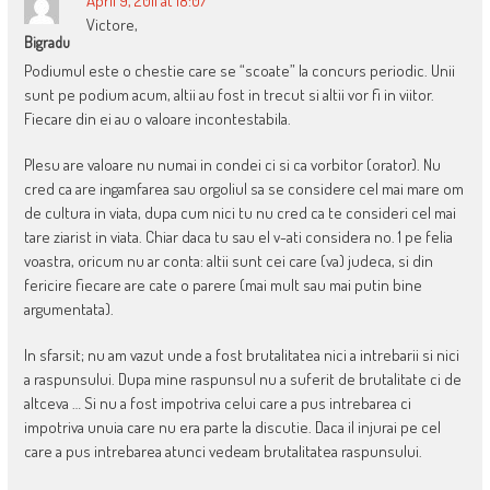
April 9, 2011 at 18:07
Victore,
Bigradu
Podiumul este o chestie care se “scoate” la concurs periodic. Unii
sunt pe podium acum, altii au fost in trecut si altii vor fi in viitor.
Fiecare din ei au o valoare incontestabila.
Plesu are valoare nu numai in condei ci si ca vorbitor (orator). Nu
cred ca are ingamfarea sau orgoliul sa se considere cel mai mare om
de cultura in viata, dupa cum nici tu nu cred ca te consideri cel mai
tare ziarist in viata. Chiar daca tu sau el v-ati considera no. 1 pe felia
voastra, oricum nu ar conta: altii sunt cei care (va) judeca, si din
fericire fiecare are cate o parere (mai mult sau mai putin bine
argumentata).
In sfarsit; nu am vazut unde a fost brutalitatea nici a intrebarii si nici
a raspunsului. Dupa mine raspunsul nu a suferit de brutalitate ci de
altceva … Si nu a fost impotriva celui care a pus intrebarea ci
impotriva unuia care nu era parte la discutie. Daca il injurai pe cel
care a pus intrebarea atunci vedeam brutalitatea raspunsului.