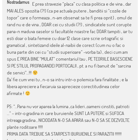
Nostradamus
E prea stravezie “placa” cu clasa politica e de vina , dar
MAI ALES opozitia (?!) (ca pe actuala putere , banditii si “cozile de
topor” care o formeaza , n-am observat sa te fi prea oprit) , omul de
rand nu e de vina , DOAR cei cu studii (?!) , sindicatele sunt corupte
pana-n maduva oaselor si facultatile noastre fac DOAR tampiti , iar tu
esti doar o biata femeie cu doar 12 clase care scrie ortografic si
gramatical , sintetizand ideile al-naibii de corect (cum nu o fac o
buna parte din cei cu “studii superioare” -vorba ta) , deci cum am
spus E PREA BINE “MULAT” comentariul tau , PE TEORIILE BASESCIENE
SI PE STILUL PROPAGANDEI PORTOCALII , pt. a nu fi banuit de “sarcina
de servici”…!!!
Da’ fie cum vrei tu , n-o sa intru intr-o polemica fara finalitate ; e la
libera apreciere a fiecaruia sa aprecieze corectitudinea celor
afirmate !
PS: “…Pana nu vor aparea la lumina ,ca lideri ,oameni cinstiti, patrioti
…” – intr-o gradina in care buruienile SUNT LA PUTERE si SUFOCA
intreaga gradina , NICIODATA N-O SA APARA sau N-O SA SE DEZVOLTE
plante roditoare !!!!!
PRIMA DATA TREBUIE SA STARPESTI BURUIENILE SI PARAZITII !!!!!!!