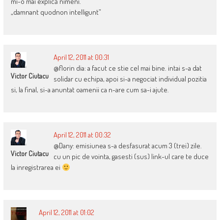
mi-o mai explică nimeni.
„damnant quodnon intelligunt”
April 12, 2011 at 00:31
@florin dia: a facut ce stie cel mai bine. intai s-a dat
Victor Ciutacu
solidar cu echipa, apoi si-a negociat individual pozitia
si, la final, si-a anuntat oamenii ca n-are cum sa-i ajute.
April 12, 2011 at 00:32
@Dany: emisiunea s-a desfasurat acum 3 (trei) zile.
Victor Ciutacu
cu un pic de vointa, gasesti (sus) link-ul care te duce
la inregistrarea ei
April 12, 2011 at 01:02