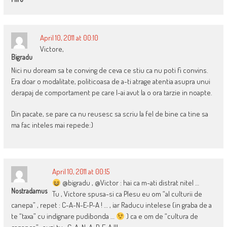
April 10, 2011 at 00:10
Victore,
Bigradu
Nici nu doream sa te conving de ceva ce stiu ca nu poti fi convins.
Era doar o modalitate, politicoasa de a-ti atrage atentia asupra unui
derapaj de comportament pe care l-ai avut la o ora tarzie in noapte.
Din pacate, se pare ca nu reusesc sa scriu la fel de bine ca tine sa
ma fac inteles mai repede:)
April 10, 2011 at 00:15
@bigradu , @Victor : hai ca m-ati distrat nitel …
Nostradamus
Tu , Victore spusa-si ca Plesu eu om “al culturii de
canepa” , repet : C-A-N-E-P-A ! … , iar Raducu intelese (in graba de a
te “taxa” cu indignare pudibonda …
) ca e om de “cultura de