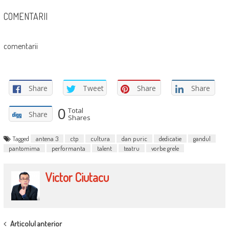
COMENTARII
comentarii
Share
Tweet
Share
Share
0
Total
Share
Shares
Tagged
antena 3
ctp
cultura
dan puric
dedicatie
gandul
pantomima
performanta
talent
teatru
vorbe grele
Victor Ciutacu
POST
Articolul anterior