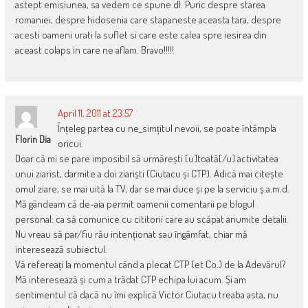
astept emisiunea, sa vedem ce spune dl. Puric despre starea
romaniei, despre hidosenia care stapaneste aceasta tara, despre
acesti oameni urati la suflet si care este calea spre iesirea din
aceast colaps in care ne aflam. Bravo!!!!!
April 11, 2011 at 23:57
Înțeleg partea cu ne_simțitul nevoii, se poate întâmpla
Florin Dia
oricui.
Doar că mi se pare imposibil să urmărești [u]toată[/u] activitatea
unui ziarist, darmite a doi ziariști (Ciutacu și CTP). Adică mai citește
omul ziare, se mai uită la TV, dar se mai duce și pe la serviciu ș.a.m.d.
Mă gândeam că de-aia permit oamenii comentarii pe blogul
personal: ca să comunice cu cititorii care au scăpat anumite detalii.
Nu vreau să par/fiu rău intenționat sau îngâmfat, chiar mă
interesează subiectul.
Vă refereați la momentul când a plecat CTP (et Co.) de la Adevărul?
Mă interesează și cum a trădat CTP echipa lui acum. Și am
sentimentul că dacă nu îmi explică Victor Ciutacu treaba asta, nu