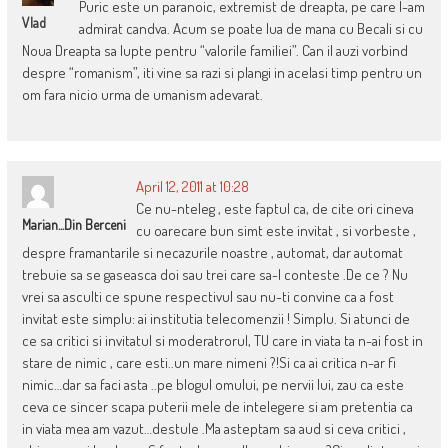
Puric este un paranoic, extremist de dreapta, pe care l-am
Vlad
admirat candva. Acum se poate lua de mana cu Becali si cu
Noua Dreapta sa lupte pentru “valorile familiei”. Can il auzi vorbind
despre “romanism”, iti vine sa razi si plangi in acelasi timp pentru un
om fara nicio urma de umanism adevarat.
April 12, 2011 at 10:28
Ce nu-nteleg , este faptul ca, de cite ori cineva
Marian...din Berceni
cu oarecare bun simt este invitat , si vorbeste ,
despre framantarile si necazurile noastre , automat, dar automat
trebuie sa se gaseasca doi sau trei care sa-l conteste .De ce ? Nu
vrei sa asculti ce spune respectivul sau nu-ti convine ca a fost
invitat este simplu: ai institutia telecomenzii ! Simplu. Si atunci de
ce sa critici si invitatul si moderatrorul, TU care in viata ta n-ai fost in
stare de nimic , care esti..un mare nimeni ?!Si ca ai critica n-ar fi
nimic…dar sa faci asta ..pe blogul omului, pe nervii lui, zau ca este
ceva ce sincer scapa puterii mele de intelegere si am pretentia ca
in viata mea am vazut…destule .Ma asteptam sa aud si ceva critici ,