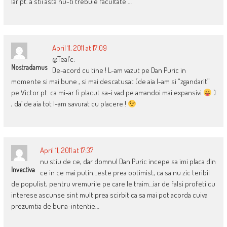
Iar pt. a stii asta nu-ti trebuie facultate …
April 11, 2011 at 17:09
@Teal’c:
Nostradamus
De-acord cu tine ! L-am vazut pe Dan Puric in
momente si mai bune , si mai descatusat (de aia l-am si “zgandarit”
pe Victor pt. ca mi-ar fi placut sa-i vad pe amandoi mai expansivi
)
, da’ de aia tot l-am savurat cu placere !
April 11, 2011 at 17:37
nu stiu de ce, dar domnul Dan Puric incepe sa imi placa din
Invectiva
ce in ce mai putin…este prea optimist, ca sa nu zic teribil
de populist, pentru vremurile pe care le traim…iar de falsi profeti cu
interese ascunse sint mult prea scirbit ca sa mai pot acorda cuiva
prezumtia de buna-intentie…