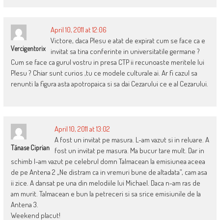
April 10, 2011 at 12:06
Victore, daca Plesu e atat de expirat cum se face ca e
Vercigentorix
invitat sa tina conferinte in universitatile germane ?
Cum se face ca gurul vostru in presa CTP ii recunoaste meritele lui
Plesu ? Chiar sunt curios ,tu ce modele culturale ai. Ar fi cazul sa
renunti la figura asta apotropaica si sa dai Cezarului ce e al Cezarului.
April 10, 2011 at 13:02
A fost un invitat pe masura. L-am vazut si in reluare. A
Tănase Ciprian
fost un invitat pe masura. Ma bucur tare mult. Dar in
schimb l-am vazut pe celebrul domn Talmacean la emisiunea aceea
de pe Antena 2 „Ne distram ca in vremuri bune de altadata”, cam asa
ii zice. A dansat pe una din melodiile lui Michael. Daca n-am ras de
am murit. Talmacean e bun la petreceri si sa srice emisiunile de la
Antena 3.
Weekend placut!