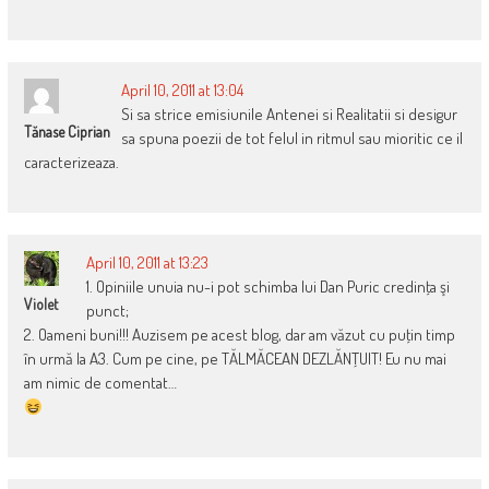
April 10, 2011 at 13:04
Si sa strice emisiunile Antenei si Realitatii si desigur
Tănase Ciprian
sa spuna poezii de tot felul in ritmul sau mioritic ce il
caracterizeaza.
April 10, 2011 at 13:23
1. Opiniile unuia nu-i pot schimba lui Dan Puric credinţa şi
Violet
punct;
2. Oameni buni!!! Auzisem pe acest blog, dar am văzut cu puţin timp
în urmă la A3. Cum pe cine, pe TĂLMĂCEAN DEZLĂNŢUIT! Eu nu mai
am nimic de comentat…