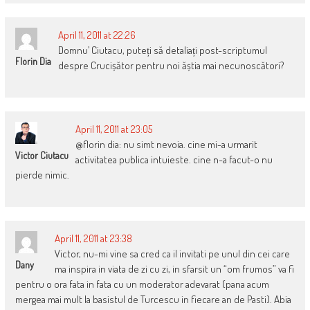
April 11, 2011 at 22:26
Domnu’ Ciutacu, puteți să detaliați post-scriptumul
Florin Dia
despre Crucișător pentru noi ăștia mai necunoscători?
April 11, 2011 at 23:05
@florin dia: nu simt nevoia. cine mi-a urmarit
Victor Ciutacu
activitatea publica intuieste. cine n-a facut-o nu
pierde nimic.
April 11, 2011 at 23:38
Victor, nu-mi vine sa cred ca il invitati pe unul din cei care
Dany
ma inspira in viata de zi cu zi, in sfarsit un “om frumos” va fi
pentru o ora fata in fata cu un moderator adevarat (pana acum
mergea mai mult la basistul de Turcescu in fiecare an de Pasti). Abia