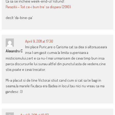
Ca sa se incheie week-end-ul ‘rotund’:
Parazitii – Tot ce-i bun tre’ sa dispara (2010)
decît ‘da-bine-pa’
April 9, 2011 at 17:30
Imi place Puric,are o Carisma cat sa dea si altora,aseara
Alexandru C
insa l-am gasit cumva la limita superioara a
misticismului,cert e ca nu-l mai urmarisem de ceva timp bun insa
parca discursurile lui sunau altfel din punctul asta de vedere,cine
stie,poate e ceva trecator.
Mi-a placut si de tine Victor,ai stiut cand cum si cat sa te bagi in
seama,la marele fix,daca era Badea in locul tau nici nu vreau sa ma
gandesc :))