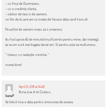
– cu frica de Dumnezeu,
– cu o credinta sfanta,
– iubitor de tara si de oameni,
un Om de la care am ce invata de fiecare data cand il ascult.
Pe astfel de oameni vreau sa ii urmaresc.
Au fost aprox.45 de minute(insuficiente pentru mine, dar inteleg),
iar acum sunt mai bogata decat ieri. Si pentru asta va multumesc.
“..traiesc cu nadejde crestina..”
numai bine!
April 9, 2011 at 14:40
Buna ziua d-le Ciutacu,
IoanaP
Va felicit inca o data pentru emisunea de aseara.