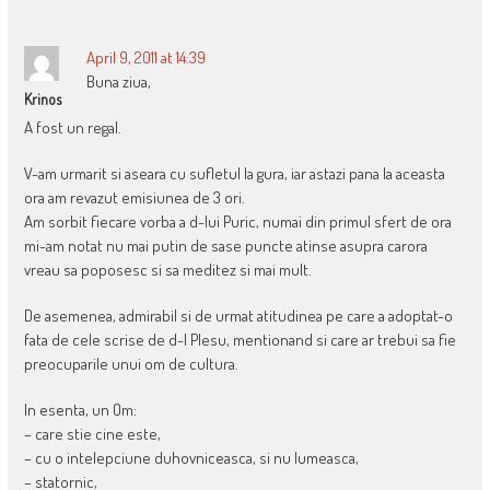
NAVIGATION
April 9, 2011 at 14:39
Buna ziua,
Krinos
A fost un regal.
V-am urmarit si aseara cu sufletul la gura, iar astazi pana la aceasta
ora am revazut emisiunea de 3 ori.
Am sorbit fiecare vorba a d-lui Puric, numai din primul sfert de ora
mi-am notat nu mai putin de sase puncte atinse asupra carora
vreau sa poposesc si sa meditez si mai mult.
De asemenea, admirabil si de urmat atitudinea pe care a adoptat-o
fata de cele scrise de d-l Plesu, mentionand si care ar trebui sa fie
preocuparile unui om de cultura.
In esenta, un Om:
– care stie cine este,
– cu o intelepciune duhovniceasca, si nu lumeasca,
– statornic,