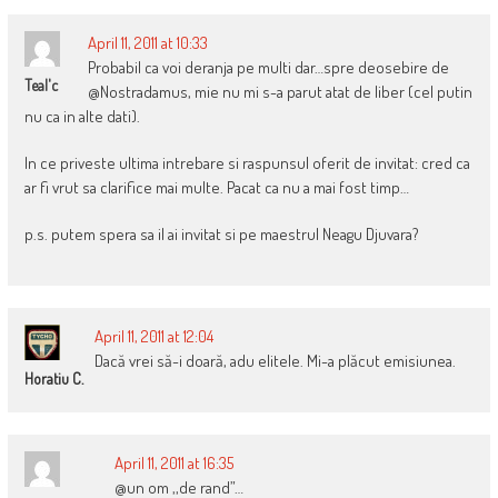
April 11, 2011 at 10:33
Probabil ca voi deranja pe multi dar…spre deosebire de
Teal'c
@Nostradamus, mie nu mi s-a parut atat de liber (cel putin
nu ca in alte dati).
In ce priveste ultima intrebare si raspunsul oferit de invitat: cred ca
ar fi vrut sa clarifice mai multe. Pacat ca nu a mai fost timp…
p.s. putem spera sa il ai invitat si pe maestrul Neagu Djuvara?
April 11, 2011 at 12:04
Dacă vrei să-i doară, adu elitele. Mi-a plăcut emisiunea.
Horatiu C.
April 11, 2011 at 16:35
@un om ,,de rand”…