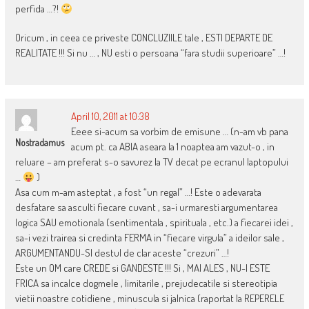
perfida …?!
Oricum , in ceea ce priveste CONCLUZIILE tale , ESTI DEPARTE DE
REALITATE !!! Si nu … , NU esti o persoana “fara studii superioare” …!
April 10, 2011 at 10:38
Eeee si-acum sa vorbim de emisune … (n-am vb pana
Nostradamus
acum pt. ca ABIA aseara la 1 noaptea am vazut-o , in
reluare – am preferat s-o savurez la TV decat pe ecranul laptopului
…
)
Asa cum m-am asteptat , a fost “un regal” …! Este o adevarata
desfatare sa asculti fiecare cuvant , sa-i urmaresti argumentarea
logica SAU emotionala (sentimentala , spirituala , etc.) a fiecarei idei ,
sa-i vezi trairea si credinta FERMA in “fiecare virgula” a ideilor sale ,
ARGUMENTANDU-SI destul de clar aceste “crezuri” …!
Este un OM care CREDE si GANDESTE !!! Si , MAI ALES , NU-I ESTE
FRICA sa incalce dogmele , limitarile , prejudecatile si stereotipia
vietii noastre cotidiene , minuscula si jalnica (raportat la REPERELE