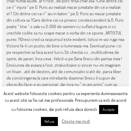
chiar numai laude…ar fi fost…de porc !Insa chiar asa ?Cine dintre cei
ce-l ” injura ” pe D. Puric au realizat macar jumatate din ce a realizat
el ? Citi dintre cei ce-l ” iau in balon ” pe D. Puric au macar jumatate
din cultura sa ?Care dintre cei ce privesc condescendent la D. Puric
poate ” tine ” o sala cu 2-300 de oameni cu sufletul la gura si cu
urechile ciulite sa nu scape macar o vorba din ce spune…ARTISTUL
purec ?!Dresii cred ca raspunsul este evident, totusi m-asi ruga nea
Victore fa-ti un pustiu de bine si lumineaza-ma .Eventual pune-i si
pe respectivii sa faca acest lucru.Sti chestia cu …multitudinea de
opinii, de pareri..Inca ceva : felicit-o pe Dana Grecu din partea mea !
Emisiunea de aseara a fost, stralucitoare si sincer nu-mi imaginam
un Visan …atit de destins, atit de comunicativ si atit de…parca liber
de constringerea la care intrebarile doamnei Grecu il supun de
obicei.Asi face-o eu personal…dar inca nu ” m-am prins” cum sa
accesez blogul emisiunii sau forum ce o fi .Pina joi cind ma duc la
Acest website foloseste cookies pentru ca experienta dumneavoastra
AJOFM [ poate, poate am noroc sa gasesc ceva de munca ]am sa
cu acest site sa fie cat mai profesionala. Presupunem ca esti de acord
incerc sa-mi dau seama cum functioneaza sistemul respectiv.Insa
cu folosirea cookies, dar poti refuza daca doresti.
Accepta
pina atunci…apelez la bunavointa matale.Ave si sa ne auzim la ” Vorbe
Grele” !
Citeste mai mult
Refuza