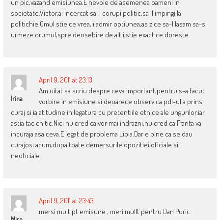
un pic,vazand emisiunea.E nevoie de asemenea oameni in
societate.Victor,ai incercat sa-l corupi politic,sa-l impingi la
politichie.Omul stie ce vrea,ii admir optiunea,as zice sa-l lasam sa-si
urmeze drumul,spre deosebire de altii,stie exact ce doreste.
April 9, 2011 at 23:13
Am uitat sa scriu despre ceva important,pentru s-a facut
Irina
vorbire in emisiune si deoarece observ ca pdl-ul a prins
curaj si ia atitudine in legatura cu pretentiile etnice ale ungurilor,iar
astia tac chitic.Nici nu cred ca vor mai indrazni,nu cred ca Franta va
incuraja asa ceva.E legat de problema Libia.Dar e bine ca se dau
curajosi acum,dupa toate demersurile opozitiei,oficiale si
neoficiale.
April 9, 2011 at 23:43
mersi mult pt emisune , meri mullt pentru Dan Puric
Miro