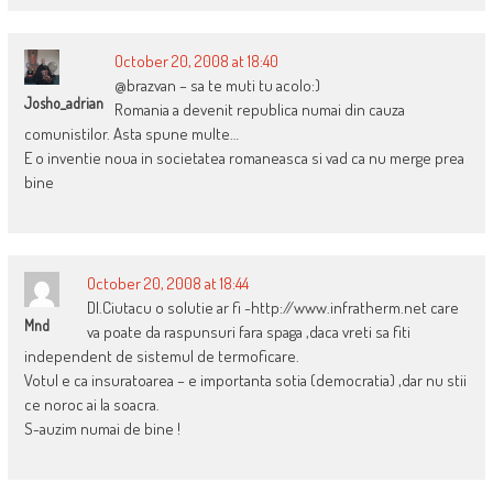
October 20, 2008 at 18:40
@brazvan – sa te muti tu acolo:)
Josho_adrian
Romania a devenit republica numai din cauza
comunistilor. Asta spune multe…
E o inventie noua in societatea romaneasca si vad ca nu merge prea
bine
October 20, 2008 at 18:44
Dl.Ciutacu o solutie ar fi -http://www.infratherm.net care
Mnd
va poate da raspunsuri fara spaga ,daca vreti sa fiti
independent de sistemul de termoficare.
Votul e ca insuratoarea – e importanta sotia (democratia) ,dar nu stii
ce noroc ai la soacra.
S-auzim numai de bine !