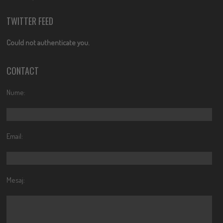
TWITTER FEED
Could not authenticate you.
CONTACT
Nume:
Email:
Mesaj: