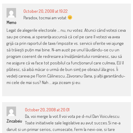
October 20, 2008 at 19:22
Paradox, tocmai am votat
Memo
Legat de alegerile electorale … nu, nu votez. Atunci când votezi ceva
sau pe cineva, ai speranţa ascunsă că cel pe care îl votezi va avea
grijă ca prin raportul de taxe/impozite vs. servicii oferite vei ajunge
să trăieşti puţin mai bine. N-am auzit pe unul lăudându-se cu un
program coerent de redresare a învăţământului românesc, sau să
ne asigure că va face tot posibilul ca funcţionarul care culmea, EU îl
plătesc, să aibă măcar o urmă de bun simţ pe obrazul ăla gros. Îi
vedeţi careva pe Florin Călinescu, Zăvoranu Oana, şi alţii garantându-
mi cele de mai sus? Nah … aşa ziceam şi eu.
October 20, 2008 at 20:01
Da, voi merge la vot.Il voi vota pe d-nul Dan Voiculescu.
Zincabeiu
Toate initiativele sale legislative au avut succes.Si ne-a
daruit si un primar serios, cumsecate, ferm la nevi-oie, si tare