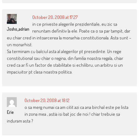
October 20, 2008 at 17:27
in ce priveste alegerile prezidentiale, eu zic sa
Josho_adrian
renuntam definitiv la ele. Poate ca o sa par tampit, dar
eu chiar cred in intoarcerea la monarhia constitutionala. Asta sunt –
un monarhist.
Sa terminam cu balciul asta al alegerilor pt presedinte. Un rege
constitutional sau chiar o regina, din familia noastra regala, chiar
cred ca ar fi un factor de stabilitate si echilibru, un arbitru si un
impaciuitor pt clasa noastra politica.
October 20, 2008 at 18:12
o sa merg numai ca am citit azi ca ana birchal este pe lista
Erie
in zona mea , astia isi bat joc de noi ! chiar trebuie sa
induram asta ?