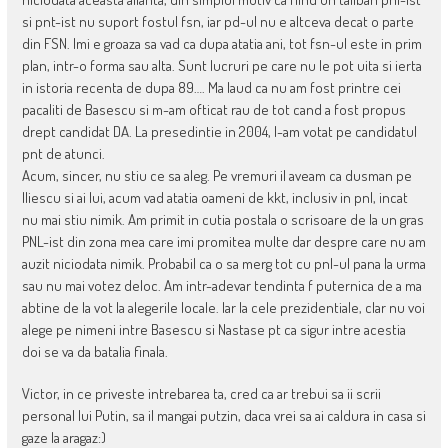
si pnt-ist nu suport fostul fsn, iar pd-ul nu e altceva decat o parte
din FSN. Imi e groaza sa vad ca dupa atatia ani, tot fsn-ul este in prim
plan, intr-o forma sau alta. Sunt lucruri pe care nu le pot uita si ierta
in istoria recenta de dupa 89…. Ma laud ca nu am fost printre cei
pacaliti de Basescu si m-am ofticat rau de tot cand a fost propus
drept candidat DA. La presedintie in 2004, l-am votat pe candidatul
pnt de atunci.
Acum, sincer, nu stiu ce sa aleg. Pe vremuri il aveam ca dusman pe
Iliescu si ai lui, acum vad atatia oameni de kkt, inclusiv in pnl, incat
nu mai stiu nimik. Am primit in cutia postala o scrisoare de la un gras
PNL-ist din zona mea care imi promitea multe dar despre care nu am
auzit niciodata nimik. Probabil ca o sa merg tot cu pnl-ul pana la urma
sau nu mai votez deloc. Am intr-adevar tendinta f puternica de a ma
abtine de la vot la alegerile locale. Iar la cele prezidentiale, clar nu voi
alege pe nimeni intre Basescu si Nastase pt ca sigur intre acestia
doi se va da batalia finala.
Victor, in ce priveste intrebarea ta, cred ca ar trebui sa ii scrii
personal lui Putin, sa il mangai putzin, daca vrei sa ai caldura in casa si
gaze la aragaz:)