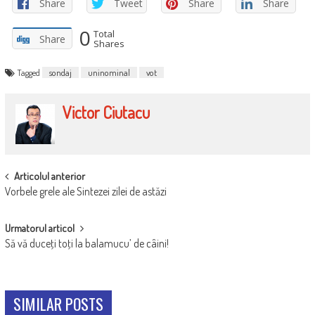
Share
Tweet
Share
Share
0
Total
Share
Shares
Tagged
sondaj
uninominal
vot
Victor Ciutacu
POST
Articolul anterior
Vorbele grele ale Sintezei zilei de astăzi
NAVIGATION
Urmatorul articol
Să vă duceţi toţi la balamucu’ de câini!
SIMILAR POSTS