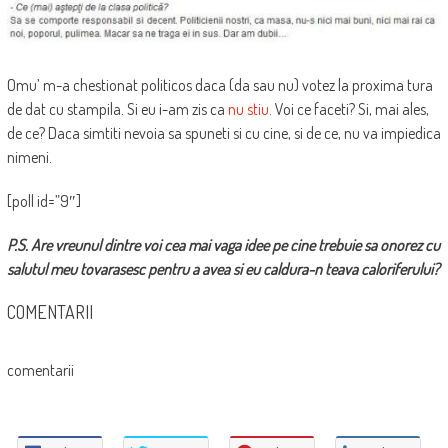
Omu’ m-a chestionat politicos daca (da sau nu) votez la proxima tura
de dat cu stampila. Si eu i-am zis ca
nu stiu
. Voi ce faceti? Si, mai ales,
de ce? Daca simtiti nevoia sa spuneti si cu cine, si de ce, nu va impiedica
nimeni.
[poll id=”9″]
P.S. Are vreunul dintre voi cea mai vaga idee pe cine trebuie sa onorez cu
salutul meu tovarasesc pentru a avea si eu caldura-n teava caloriferului?
COMENTARII
comentarii