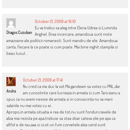
October 21, 2008 at 16:10
Eu va trebui sa aleg intre Elena Udrea si Luminita
Dragos Cuzuban
Anghel. Grea incercare, amandoua sunt niste
amazoane ale politicii romanesti. Sunt mandru de ele. Amandoua
canta, fiecare la ce poate si cum poate. Mai bine inghit stampila si
beau tusul…
October 21, 2008 at 17:41
Nu cred ca ma duc la vot.Ma gandeam sa votez cu PNL,dar
Andra
am cunostinte care lucreaza in armata si cum Tariceanu a
spus ca nu avem nevoie de armata si in consecinta nu va marii
salariile nu mai votez cu ei.
Apropo,in armata situatia e rea de tot,nu sunt fonduri,navele de
abia mai rezista pe apa,trebuie sa stea doar cateva zile pe apa ca
altfel e de rau,aaa si scot un fum corvetele alea cand sunt