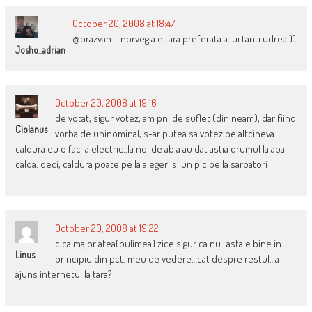
October 20, 2008 at 18:47
@brazvan – norvegia e tara preferata a lui tanti udrea:))
Josho_adrian
October 20, 2008 at 19:16
de votat, sigur votez, am pnl de suflet (din neam), dar fiind
Ciolanus
vorba de uninominal, s-ar putea sa votez pe altcineva.
caldura eu o fac la electric..la noi de abia au dat astia drumul la apa
calda. deci, caldura poate pe la alegeri si un pic pe la sarbatori
October 20, 2008 at 19:22
cica majoriatea(pulimea) zice sigur ca nu…asta e bine in
Linus
principiu din pct. meu de vedere…cat despre restul…a
ajuns internetul la tara?