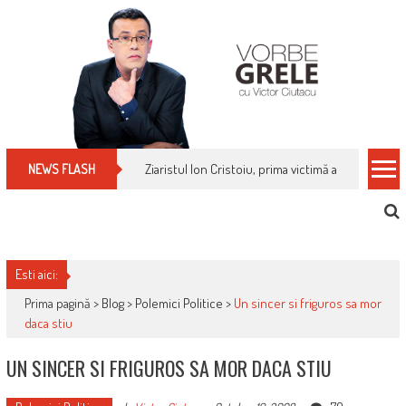
Skip
to
content
Ziaristul Ion Cristoiu, prima victimă a noi cenzuri 
NEWS FLASH
Esti aici:
Prima pagină >
Blog
>
Polemici Politice
>
Un sincer si friguros sa mor
daca stiu
UN SINCER SI FRIGUROS SA MOR DACA STIU