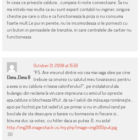
In ceea ce priveste caldura… cumpara-ti niste convectoare. Sa nu
ma intrebi mai multe ca eu sunt expert contabil nu inginer; singura
chestie pe care o stiu e ca functioneaza la priza si nu consuma
foarte mult.Le pui in perete, nu te incomodeaza si le pornesti cu
un buton in perioadele de tranzitie, in care centralele de cartier nu
functioneaza.
October 21, 2008 at 15:59
“P.S. Are vreunul dintre voi cea mai vaga idee pe cine
Elena...Elena B
trebuie sa onorez cu salutul meu tovarasesc pentru
a avea si eu caldura-n teava caloriferului?”…pe instalatorul ala
bulangiu din reclama la vin,care impreuna cu amicul lui opreste
apa,caldura si blocheaza liftul…da sa-l saluti de măsa,aşa româneşte…
apoi pe fochist,pe tot radet’ul..pe primar si nu in ultimul rand pe
boul ala de sta deasupra si baraie cu bormasina in fiecare zi…
btw,ma duc sa votez…cu hitler daca as putea :D…nu asta!
http://img391.imageshack.us/my.php?image=img0013pu4.jpg
:)))