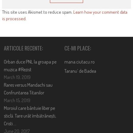
This site uses Akismet to reduce spam.
Learn how your comment data
is processed
.
ARTICOLE RECENTE:
CE-MI PLACE:
Orban duce PNL la groapa pe
mana.ciutacu.ro
muzica #Rezist
Taranu’ de Badea
March 19, 2019
Rares versus Mandachi sau
Confruntarea Titanilor
March 15, 2019
Moroiul care bântuie liber pe
sticlă. Tare urât îmbătrânești,
Cristi….
June 20, 2017