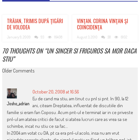
TRĂIAN, TRIMIS DUPĂ ŢIGĂRI
VINŢAN. CORINA VINŢAN ŞI
DE VOLODEA
COINCIDENŢA
January 9, 2009
93
16408
August 3, 2010
58
6102
70 THOUGHTS ON “
UN SINCER SI FRIGUROS SA MOR DACA
STIU
”
COMMENT
Older Comments
NAVIGATION
October 20, 2008 at 16:56
Eu de cand ma stiu, am tinut cu pnl si pnt. In 90, la 12
Josho_adrian
ani, citeam Dreptatea, influentat de discutiile din
familie si eram fan Coposu. Acum pnt-ul e terminat iar in ce priveste
pnl-ul am atatea critici de facut si atatea lucruri care as vrea sa se
schimbe, incat nu stiu ce sa fac…
In 2004 am votat cu DA, pt ca era pnl-ul acolo, insa nu am vrut
niciodata aceasta alianta, din simplul motiv ca fiind un taliban pnl-ist