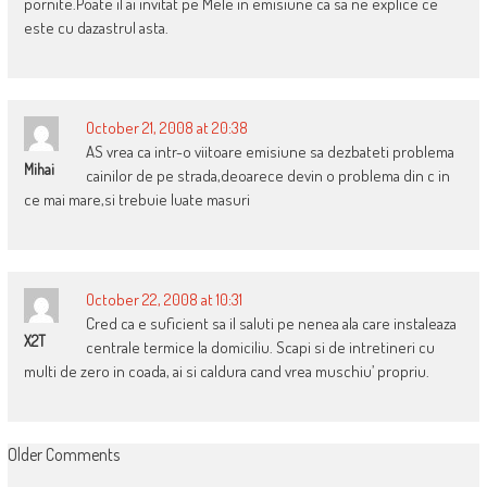
pornite.Poate il ai invitat pe Mele in emisiune ca sa ne explice ce
este cu dazastrul asta.
October 21, 2008 at 20:38
AS vrea ca intr-o viitoare emisiune sa dezbateti problema
Mihai
cainilor de pe strada,deoarece devin o problema din c in
ce mai mare,si trebuie luate masuri
October 22, 2008 at 10:31
Cred ca e suficient sa il saluti pe nenea ala care instaleaza
X2T
centrale termice la domiciliu. Scapi si de intretineri cu
multi de zero in coada, ai si caldura cand vrea muschiu’ propriu.
COMMENT
Older Comments