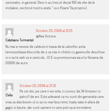
carismatic, in general. Desi n-au trecut decat 100 de zile de la
instalare, sectorul nostru arata ” ca o floare”(la propriu).
October 20, 2008 at 21:25
@Nea Victore,
Cetateanu Turmentat
Nu mai e nevoie de caldura in teava de la calorifer, astia
termoizoleaza blocurile de o sa stai in chiloti cu geamurile deschise
si o sa te vaiti ca e canicula. :))) E ca promisiunea aia a lui Geoana de
20000 de euro.
October 20, 2008 at 21:35
Pe cei doi, pe care ii voi vota, ii cunosc de 34 (treizeci si
Clelia
patru!) de ani. Este adevarat ca nu sunt din generatia care
vrea sa dea boom-ul si sa nu mai faca nimic toata viata in afara de
gagici si baute, dar sunt oameni in care poti sa ai incredere.