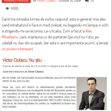
Polemici Politice
70
de
Victor Ciutacu
-
October 19, 2008
6085
Cand ma intreaba lumea de vorba, raspund; asta in general, mai ales
cand intrebatorul o face in mod civilizat, nu bagandu-mi lampa-n ochi
si strigandu-mi sa recunosc ca-s ticalos. Cum a facut si
Alex
Mihaileanu
, care, impreuna cu doi parteneri (pe unul nu-l stiu, pe
celalalt nu dau doi scuipati, dar asta n-are importanta acum), a lansat
un proiect interesant
.