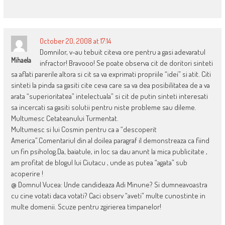
October 20, 2008 at 17:14
Domnilor, v-au tebuit citeva ore pentru a gasi adevaratul
Mihaela
infractor! Bravooo! Se poate observa cit de doritori sinteti
sa aflati parerile altora si cit sa va exprimati propriile “idei” si atit. Citi
sinteti la pinda sa gasiti cite ceva care sa va dea posibilitatea de a va
arata “superioritatea” intelectuala” si cit de putin sinteti interesati
sa incercati sa gasiti solutii pentru niste probleme sau dileme.
Multumesc Cetateanului Turmentat.
Multumesc si lui Cosmin pentru ca a “descoperit
America”.Comentariul din al doilea paragraf il demonstreaza ca fiind
un fin psiholog.Da, baiatule, in loc sa dau anunt la mica publicitate ,
am profitat de blogul lui Ciutacu , unde as putea “agata” sub
acoperire !
@ Domnul Vucea: Unde candideaza Adi Minune? Si dumneavoastra
cu cine votati daca votati? Caci observ “aveti” multe cunostinte in
multe domenii. Scuze pentru zgirierea timpanelor!