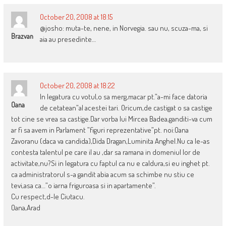
October 20, 2008 at 18:15
@josho: muta-te, nene, in Norvegia. sau nu, scuza-ma, si
Brazvan
aia au presedinte…
October 20, 2008 at 18:22
In legatura cu votul,o sa merg,macar pt.”a-mi face datoria
Oana
de cetatean”al acestei tari. Oricum,de castigat o sa castige
tot cine se vrea sa castige.Dar vorba lui Mircea Badea,ganditi-va cum
ar fi sa avem in Parlament ”figuri reprezentative”pt. noi:Oana
Zavoranu (daca va candida),Dida Dragan,Luminita Anghel.Nu ca le-as
contesta talentul pe care il au ,dar sa ramana in domeniul lor de
activitate,nu?Si in legatura cu faptul ca nu e caldura,si eu inghet pt.
ca administratorul s-a gandit abia acum sa schimbe nu stiu ce
tevi,asa ca…”o iarna friguroasa si in apartamente”.
Cu respect,d-le Ciutacu.
Oana,Arad