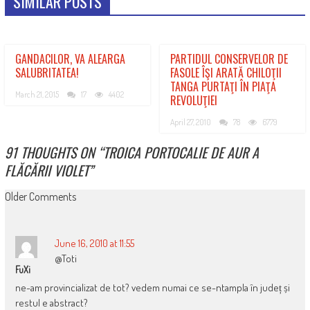
SIMILAR POSTS
GANDACILOR, VA ALEARGA
PARTIDUL CONSERVELOR DE
SALUBRITATEA!
FASOLE ÎŞI ARATĂ CHILOŢII
TANGA PURTAŢI ÎN PIAŢA
March 21, 2015
17
4402
REVOLUŢIEI
April 27, 2010
78
6779
91 THOUGHTS ON “
TROICA PORTOCALIE DE AUR A
FLĂCĂRII VIOLET
”
COMMENT
Older Comments
NAVIGATION
June 16, 2010 at 11:55
@Toti
FuXi
ne-am provincializat de tot? vedem numai ce se-ntampla în județ și
restul e abstract?