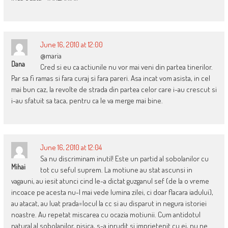
June 16, 2010 at 12:00
@maria
Dana
Cred si eu ca actiunile nu vor mai veni din partea tinerilor.
Par sa fi ramas si fara curaj si fara pareri. Asa incat vom asista, in cel
mai bun caz, la revolte de strada din partea celor care i-au crescut si
i-au sfatuit sa taca, pentru ca le va merge mai bine.
June 16, 2010 at 12:04
Sa nu discriminam inutil! Este un partid al sobolanilor cu
Mihai
tot cu seful suprem. La motiune au stat ascunsi in
vagauni, au iesit atunci cind le-a dictat guzganul sef (de la o vreme
incoace pe acesta nu-l mai vede lumina zilei, ci doar flacara iadului),
au atacat, au luat prada=locul la cc si au disparut in negura istoriei
noastre. Au repetat miscarea cu ocazia motiunii. Cum antidotul
natural al sobolanilor, pisica, s-a inrudit si imprietenit cu ei, nu ne