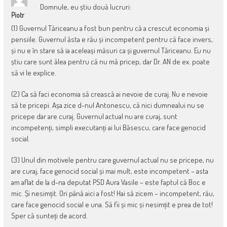
Domnule, eu știu două lucruri:
Piotr
(1) Guvernul Tăriceanu a fost bun pentru că a crescut economia și
pensiile. Guvernul ăsta e rău și incompetent pentru că face invers,
și nu e în stare să ia aceleași măsuri ca și guvernul Tăriceanu. Eu nu
știu care sunt ălea pentru că nu mă pricep, dar Dr. AN de ex. poate
să vi le explice.
(2) Ca să faci economia să crească ai nevoie de curaj. Nu e nevoie
să te pricepi. Așa zice d-nul Antonescu, că nici dumnealui nu se
pricepe dar are curaj. Guvernul actual nu are curaj, sunt
incompetenți, simpli executanți ai lui Băsescu, care face genocid
social.
(3) Unul din motivele pentru care guvernul actual nu se pricepe, nu
are curaj, face genocid social și mai mult, este incompetent – asta
am aflat de la d-na deputat PSD Aura Vasile – este faptul că Boc e
mic. Și nesimțit. Ori până aici a fost! Hai să zicem – incompetent, rău,
care face genocid social e una. Să fii și mic și nesimțit e prea de tot!
Sper că sunteți de acord.