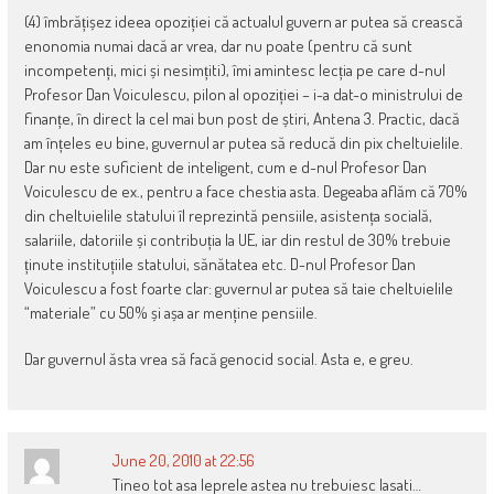
(4) îmbrățișez ideea opoziției că actualul guvern ar putea să crească
enonomia numai dacă ar vrea, dar nu poate (pentru că sunt
incompetenți, mici și nesimțiti), îmi amintesc lecția pe care d-nul
Profesor Dan Voiculescu, pilon al opoziției – i-a dat-o ministrului de
finanțe, în direct la cel mai bun post de știri, Antena 3. Practic, dacă
am înțeles eu bine, guvernul ar putea să reducă din pix cheltuielile.
Dar nu este suficient de inteligent, cum e d-nul Profesor Dan
Voiculescu de ex., pentru a face chestia asta. Degeaba aflăm că 70%
din cheltuielile statului îl reprezintă pensiile, asistența socială,
salariile, datoriile și contribuția la UE, iar din restul de 30% trebuie
ținute instituțiile statului, sănătatea etc. D-nul Profesor Dan
Voiculescu a fost foarte clar: guvernul ar putea să taie cheltuielile
“materiale” cu 50% și așa ar menține pensiile.
Dar guvernul ăsta vrea să facă genocid social. Asta e, e greu.
June 20, 2010 at 22:56
Tineo tot asa leprele astea nu trebuiesc lasati…