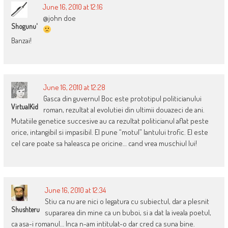
June 16, 2010 at 12:16
@john doe
Shogunu'
Banzai!
June 16, 2010 at 12:28
Gasca din guvernul Boc este prototipul politicianului
VirtualKid
roman, rezultat al evolutiei din ultimii douazeci de ani.
Mutatiile genetice succesive au ca rezultat politicianul aflat peste
orice, intangibil si impasibil. El pune “motul” lantului trofic. El este
cel care poate sa haleasca pe oricine… cand vrea muschiul lui!
June 16, 2010 at 12:34
Stiu ca nu are nici o legatura cu subiectul, dar a plesnit
Shushteru
supararea din mine ca un buboi, si a dat la iveala poetul,
ca asa-i romanul… Inca n-am intitulat-o dar cred ca suna bine.