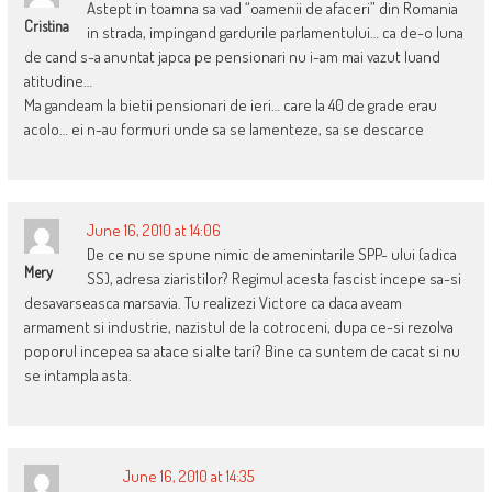
Astept in toamna sa vad “oamenii de afaceri” din Romania
Cristina
in strada, impingand gardurile parlamentului… ca de-o luna
de cand s-a anuntat japca pe pensionari nu i-am mai vazut luand
atitudine…
Ma gandeam la bietii pensionari de ieri… care la 40 de grade erau
acolo… ei n-au formuri unde sa se lamenteze, sa se descarce
June 16, 2010 at 14:06
De ce nu se spune nimic de amenintarile SPP- ului (adica
Mery
SS), adresa ziaristilor? Regimul acesta fascist incepe sa-si
desavarseasca marsavia. Tu realizezi Victore ca daca aveam
armament si industrie, nazistul de la cotroceni, dupa ce-si rezolva
poporul incepea sa atace si alte tari? Bine ca suntem de cacat si nu
se intampla asta.
June 16, 2010 at 14:35