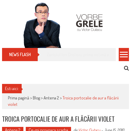
Skip
to
content
Cum îți schimbi, rapid, gratuit și eficient, furniz
NEWS FLASH
Esti aici:
Prima pagină >
Blog
>
Antena 2
>
Troica portocalie de aur a flăcării
violet
TROICA PORTOCALIE DE AUR A FLĂCĂRII VIOLET
Antena 2
Ce-mi provoaca scarba
de
Victor Ciutacu
-
June 15, 2010