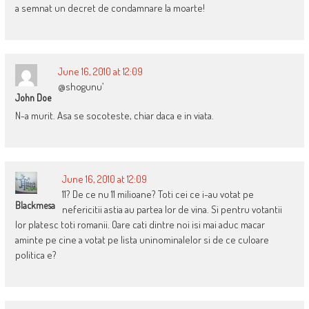
a semnat un decret de condamnare la moarte!
June 16, 2010 at 12:09
@shogunu’
John Doe
N-a murit. Asa se socoteste, chiar daca e in viata.
June 16, 2010 at 12:09
11? De ce nu 11 milioane? Toti cei ce i-au votat pe
Blackmesa
nefericitii astia au partea lor de vina. Si pentru votantii
lor platesc toti romanii. Oare cati dintre noi isi mai aduc macar
aminte pe cine a votat pe lista uninominalelor si de ce culoare
politica e?