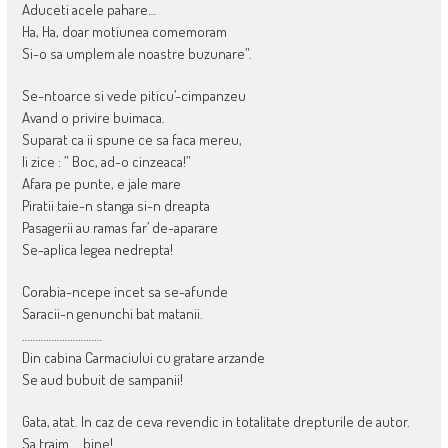
Aduceti acele pahare…
Ha, Ha, doar motiunea comemoram
Si-o sa umplem ale noastre buzunare”.
Se-ntoarce si vede piticu’-cimpanzeu
Avand o privire buimaca.
Suparat ca ii spune ce sa faca mereu,
Ii zice : ” Boc, ad-o cinzeaca!”
Afara pe punte, e jale mare
Piratii taie-n stanga si-n dreapta
Pasagerii au ramas far’ de-aparare
Se-aplica legea nedrepta!
Corabia-ncepe incet sa se-afunde
Saracii-n genunchi bat matanii.
…………………………
Din cabina Carmaciului cu gratare arzande
Se aud bubuit de sampanii!
Gata, atat. In caz de ceva revendic in totalitate drepturile de autor.
Sa traim … bine!