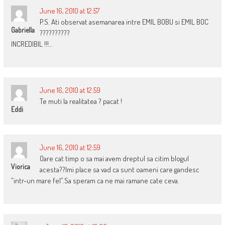
June 16, 2010 at 12:57
P.S. Ati observat asemanarea intre EMIL BOBU si EMIL BOC
Gabriella
??????????
INCREDIBIL !!!…
June 16, 2010 at 12:59
Te muti la realitatea ? pacat !
Eddi
June 16, 2010 at 12:59
Oare cat timp o sa mai avem dreptul sa citim blogul
Viorica
acesta??Imi place sa vad ca sunt oameni care gandesc
”intr-un mare fel”.Sa speram ca ne mai ramane cate ceva.