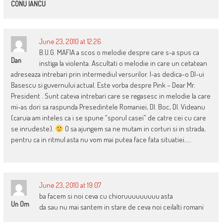
CONU IANCU
June 23, 2010 at 12:26
B.U.G. MAFIA a scos o melodie despre care s-a spus ca
Dan
instiga la violenta. Ascultati o melodie in care un cetatean
adreseaza intrebari prin intermediul versurilor. I-as dedica-o Dl-ui
Basescu si guvernului actual. Este vorba despre Pink – Dear Mr.
President . Sunt cateva intrebari care se regasesc in melodie la care
mi-as dori sa raspunda Presedintele Romaniei, Dl. Boc, Dl. Videanu
(caruia am inteles ca i se spune “sporul casei” de catre cei cu care
se inrudeste).
O sa ajungem sa ne mutam in corturi si in strada,
pentru ca in ritmul asta nu vom mai putea face fata situatiei…..
June 23, 2010 at 19:07
ba facem si noi ceva cu chioruuuuuuuuu asta
Un Om
da sau nu mai santem in stare de ceva noi ceilalti romani