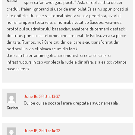
Raluca
spun ca “am avut gura pocita”. Asta e replica data de cei
creduli, fraieri, ignoranti si usor de manipulat.Ca sa nu spun prosti si
alte epitete. Dupa ce s-a format bine la scoala pedelista, a vorbit
numai tampenii toata vara, si normal, a votat cu Baseee, vara-mea,
prototipul sustinatorului basescian, amatoare da termeni destepti,
doctrine, principii si reforme,bine creionat de Badea, vrea sa plece
din tara. Frumos, nu? Oare cati din cei care s-au transformat din
portocalii in violet pleaca acum din tara?
Oare cati fraieri antimoguli, anticomunisti si cu autostrazi si
infrastructura in cap vor pleca la rudele din afara, si alea tot votante
basesciene?
June 16, 2010 at 13:37
Cui pe cui se scoate ! mare dreptate a avut nenea ala !
Curiosu
June 16, 2010 at 14:02