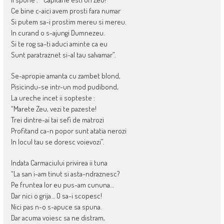
Ce bine c-aici avem prosti fara numar
Si putem sa-i prostim mereu si mereu.
In curand o s-ajungi Dumnezeu.
Si te rog sa-ti aduci aminte ca eu
Sunt paratraznet si-al tau salvamar”.
Se-apropie amanta cu zambet blond,
Pisicindu-se intr-un mod pudibond,
La ureche incet ii sopteste :
“Marete Zeu, vezi te pazeste!
Trei dintre-ai tai sefi de matrozi
Profitand ca-n popor sunt atatia nerozi
In locul tau se doresc voievozi”.
Indata Carmaciului privirea ii tuna
“La san i-am tinut si asta-ndraznesc?
Pe fruntea lor eu pus-am cununa…
Dar nici o grija… O sa-i scopesc!
Nici pas n-o s-apuce sa spuna.
Dar acuma voiesc sa ne distram,