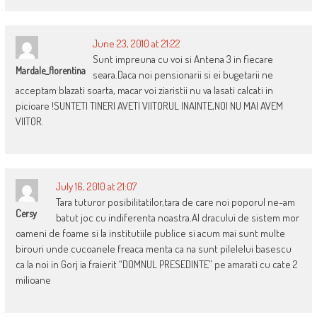
June 23, 2010 at 21:22
Sunt impreuna cu voi si Antena 3 in fiecare
Mardale_florentina
seara.Daca noi pensionarii si ei bugetarii ne
acceptam blazati soarta, macar voi ziaristii nu va lasati calcati in
picioare !SUNTETI TINERI AVETI VIITORUL INAINTE,NOI NU MAI AVEM
VIITOR.
July 16, 2010 at 21:07
Tara tuturor posibilitatilor,tara de care noi poporul ne-am
Cersy
batut joc cu indiferenta noastra.Al dracului de sistem mor
oameni de foame si la institutiile publice si acum mai sunt multe
birouri unde cucoanele freaca menta ca na sunt pilelelui basescu
ca la noi in Gorj ia fraierit “DOMNUL PRESEDINTE” pe amarati cu cate 2
milioane