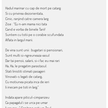
Hadul marinar cu cap de mort pe catarg
Si cu privirea dezorientata,
Cinic, ranjind catre camera larg
Zise : “Eu n-am mama nici tata
Cand e vorba de binele Tarii!
Suntem cu totii pe o corabie scufundata
Aflata in largul marii.
De vina sunt unii : bugetari si pensionari,
Sunt multi si-ngreuneaza vasul
Dar tai pensii, salarii, si-i fac eu mai rari
Ha, Ha, le pregatim parastasul.
Stati linistiti stimati pasageri
Vinovati-s legati de catarg,
Cu motiunea picata inca de ieri
Ii inecam pe toti in larg.”
Indata apare piticul-cimpanzeu
Ca papagalul i se urca pe umar
Ii spune : ” Capitane esti un Zeu!