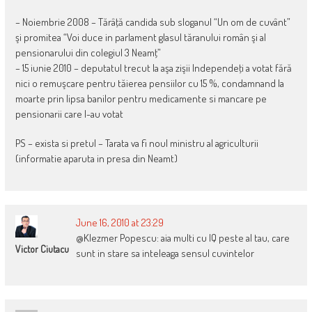
– Noiembrie 2008 – Tărâţă candida sub sloganul “Un om de cuvânt”
şi promitea “Voi duce in parlament glasul tăranului român şi al
pensionarului din colegiul 3 Neamţ”
– 15 iunie 2010 – deputatul trecut la aşa zişii Independeţi a votat fără
nici o remuşcare pentru tăierea pensiilor cu 15 %, condamnand la
moarte prin lipsa banilor pentru medicamente si mancare pe
pensionarii care l-au votat
PS – exista si pretul – Tarata va fi noul ministru al agriculturii
(informatie aparuta in presa din Neamt)
June 16, 2010 at 23:29
@Klezmer Popescu: aia multi cu IQ peste al tau, care
Victor Ciutacu
sunt in stare sa inteleaga sensul cuvintelor