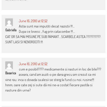
June 16, 2010 at 12:52
Astia sunt mai imputiti decat nazistii !!!…
Gabriella
Dupa ce lovesc , fug prin catacombe !!!…
CAT OR SA MAI MISUNE PE SUB PAMANT , SCARBELE ASTEA ??????????
SUNT LASI SI NENOROCITI !!!
June 16, 2010 at 12:52
cum e posibil???? medicamente si nasturi in loc de bile???
Basarica
aseara, cand am auzit-o pe dana grecu am crezut ca-mi
vine rau. inca o dovada ca alesii se sterg la fund cu noi. rusine!!!
hmm, oare cate zej si sute dă mii ne-a costat fiecare pastila si
nasture din urne?