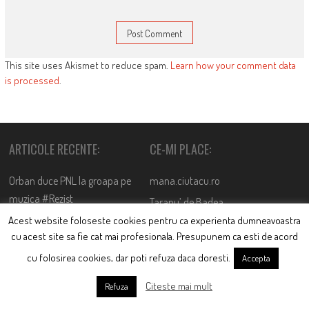
This site uses Akismet to reduce spam.
Learn how your comment data
is processed
.
ARTICOLE RECENTE:
CE-MI PLACE:
Orban duce PNL la groapa pe
mana.ciutacu.ro
muzica #Rezist
Taranu’ de Badea
March 19, 2019
Acest website foloseste cookies pentru ca experienta dumneavoastra
Rares versus Mandachi sau
cu acest site sa fie cat mai profesionala. Presupunem ca esti de acord
Confruntarea Titanilor
cu folosirea cookies, dar poti refuza daca doresti.
Accepta
March 15, 2019
Citeste mai mult
Refuza
Moroiul care bântuie liber pe
sticlă. Tare urât îmbătrânești,