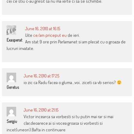
cei ce stiu c-au gresit sa nu ma ierte ci sa se schimbe.
June 16, 2010 at 16:15
Uite
ce/am priceput eu
de ieri.
Exasperat
Am stat 9 ore prin Parlamanet si am plecat cu o groaza de
lucruri invatate.
June 16, 2010 at 17:25
io zic ca Radu facea o gluma…voi.. ziceti ca vb serios?
Geretus
June 16, 2010 at 21:15
Victor incearca sa vorbesti si tu putin mai rar si mai
Sergiu
clar,deoarece ai si vocea groasa si vorbesti si
incet(uneori).Bafta in continuare