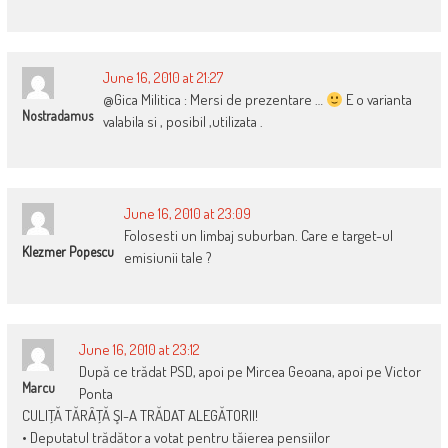
June 16, 2010 at 21:27
@Gica Militica : Mersi de prezentare …
E o varianta
Nostradamus
valabila si , posibil ,utilizata .
June 16, 2010 at 23:09
Folosesti un limbaj suburban. Care e target-ul
Klezmer Popescu
emisiunii tale ?
June 16, 2010 at 23:12
După ce trădat PSD, apoi pe Mircea Geoana, apoi pe Victor
Marcu
Ponta
CULIŢĂ TĂRÂŢĂ ŞI-A TRĂDAT ALEGĂTORII!
• Deputatul trădător a votat pentru tăierea pensiilor