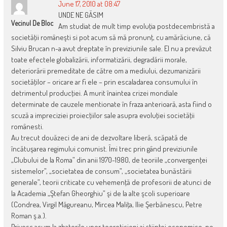
June 17, 2010 at 08:47
UNDE NE GĂSIM
Vecinul De Bloc
Am studiat de mult timp evoluţia postdecembristă a
societăţii româneşti si pot acum să mă pronunţ, cu amărăciune, că
Silviu Brucan n-a avut dreptate în previziunile sale. El nu a prevăzut
toate efectele globalizării, informatizării, degradării morale,
deteriorării premeditate de către om a mediului, dezumanizării
societăţilor – oricare ar fi ele – prin escaladarea consumului în
detrimentul producţiei. A murit înaintea crizei mondiale
determinate de cauzele mentionate în fraza anterioară, asta fiind o
scuză a impreciziei proiecţiilor sale asupra evoluţiei societăţii
românesti.
Au trecut douăzeci de ani de dezvoltare liberă, scăpată de
încătuşarea regimului comunist. Îmi trec prin gând previziunile
„Clubului de la Roma” din anii 1970-1980, de teoriile „convergenţei
sistemelor”, „societatea de consum”, „societatea bunăstării
generale”, teorii criticate cu vehemenţă de profesorii de atunci de
la Academia „Ştefan Gheorghiu” şi de la alte şcoli superioare
(Condrea, Virgil Măgureanu, Mircea Maliţa, Ilie Şerbănescu, Petre
Roman ş.a.).
Privesc acum la zbaterile unor teoreticieni ai ştiinţei economice, pe