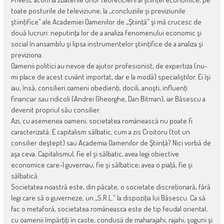
toate posturile de televiziune, la „concluziile şi previziunile
ştiinţifice” ale Academiei Oamenilor de „Ştiinţă” şi mă crucesc de
două lucruri: neputinţa lor de a analiza fenomenului economic şi
social în ansamblu şi lipsa instrumentelor ştiinţifice de a analiza şi
previziona.
Oamenii politici au nevoe de ajutor profesionist, de expertiza (nu-
mi place de acest cuvânt importat, dar e la modă) specialiştilor. Ei îşi
iau, însă, consilieri oameni obedienţi, docili, anoşti, influenţi
financiar sau ridicoli (Andrei Gheorghe, Dan Bitman), iar Băsescu a
devenit propriul său consilier.
Azi, cu asemenea oameni, societatea românească nu poate fi
caracterizată. E capitalism sălbatic, cum a zis Croitoru (tot un
consilier deştept) sau Academia Oamenilor de Ştiinţă? Nici vorbă de
aşa ceva. Capitalismul, fie el şi sălbatic, avea legi obiective
economice care-l guvernau, fie şi sălbatice; avea o piaţă, fie şi
sălbatică.
Societatea noastră este, din păcate, o societate discreţionară, fără
legi care să o guverneze, un „S.R.L.” la dispoziţia lui Băsescu. Ca să
fac o metaforă, societatea româneasca este de tip feudal oriental,
cu oamenii împărţiţi în caste, condusă de maharajahi, rajahi, şoguni şi