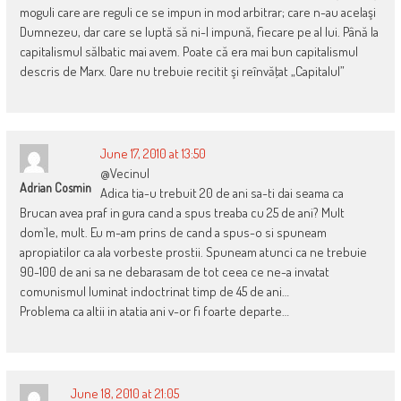
moguli care are reguli ce se impun in mod arbitrar; care n-au acelaşi
Dumnezeu, dar care se luptă să ni-l impună, fiecare pe al lui. Până la
capitalismul sălbatic mai avem. Poate că era mai bun capitalismul
descris de Marx. Oare nu trebuie recitit şi reînvăţat „Capitalul”
June 17, 2010 at 13:50
@Vecinul
Adrian Cosmin
Adica tia-u trebuit 20 de ani sa-ti dai seama ca
Brucan avea praf in gura cand a spus treaba cu 25 de ani? Mult
dom`le, mult. Eu m-am prins de cand a spus-o si spuneam
apropiatilor ca ala vorbeste prostii. Spuneam atunci ca ne trebuie
90-100 de ani sa ne debarasam de tot ceea ce ne-a invatat
comunismul luminat indoctrinat timp de 45 de ani…
Problema ca altii in atatia ani v-or fi foarte departe…
June 18, 2010 at 21:05