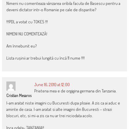
Nimeni nu comenteaza vânzarea oribila facuta de Basescu pentru a
deveni dictator intr-o Romanie pe cale de disparitie?
!!!PDL a votat cu TOKES !!!
NIMENI NU COMENTEAZĂ!
Am înnebunit eu?
Lista rușinii ar trebui lungită cu încă 11 nume !!!!
June 16, 2010 at 12:00
Prietena mea e de orgigina germana din Tanzania.
Cristian Mesaros
I-am aratat niste imagini cu Bucuresti dupa ploaie. A zis ca ai aduc e
aminte de casa. I-am aratat si alte imagini din Bucuresti – strazi
blocuri, etc, si mi-a zis ca nu ar trei niciodata acolo.
Inca odata- TANZANIA!!