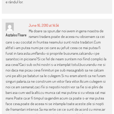
e rândul lor.
June 16, 2010 at 14:54
Ma doare sa spun,dar noi avem in gena noastra de
Asztalos Floare
ramani tradare,poate de aceea nu observam ca cei
care s-au cocotat in fruntea neamului sunt niste tradatori.Cum
altfel i-am putea numi pe cei care au jefuit ceea ce mai putea fi
furat in tara asta,umflandu-si propriile buzunare,calcandu-i pe
sarantoci in picioare?Si ce fel de neam suntem noi fiind complici la
asa ceva?Caci sub ochii nostri s-a intamplat totul,bucurandu-ne si
noi daca mai picau ceva firimituri pe sub masa,grabiti sa ne calcam
unii pe altii pe bataturi sa le culegem.Si nu eram atenti ca ne furam
singuri palaria,ca ne construim un viitor fara viitor.Acum culegem si
noi ce am semanat,caci fiii si nepotii nostri vor sa fie si ei plini de
bani asa cum vad la altii,cu munca cat mai putina si cu viteza cat mai
mare.Poate ca ar fi timpul sa gandim acum ca poate s-ar mai putea
face ceva,poate de aceea ni se intampla toate aceste zile si nopti
de framantari intense.Sa ma ierte cei ce sunt de acord cu mine,iar