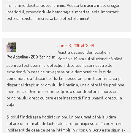
mai ramine decit antidotul chimic. Acesta le macina incet si sigur
interioriul, provocindu-le hemoragia si moartea lenta. Important
este sa rezistam pina isi va face efectul chimia!
June 16, 2010 at 12:08
Asist la decesul democraţiei în
Pro Atitudine - 20 X Schindler
România. M-am autoiluzionat că până
acum au fost doar mici defecţiuni datorate lipsei noastre de
experienţă în ceea ce priveşte valorile democratice. În zi de
comemorare a “dispariţiei” lui Eminescu, am primit confirmarea şi
dispariţiei drepturilor omului. În România, una dintre ţările pretinse
membre ale Uniunii Europene. Şi nu a unor drepturi minore, ci a
principalului drept cu care este înzestrată fiinţa umană: dreptul la
viaţă.
Şi totul fiindcă aşa a hotărât un om. Un om urmat până la ultima
suflare de o armată de lachei ale căror principii sunt… în buzunare.
Indiferent de ceea ce se va întâmpla în viitor, un lucru este sigur: s-