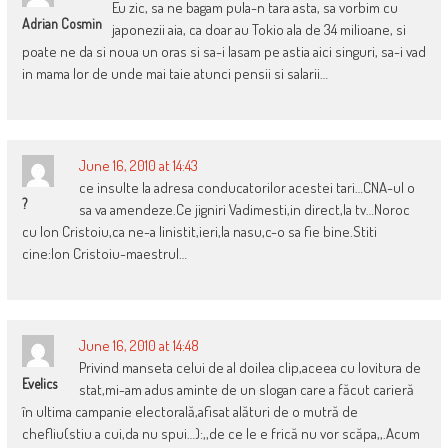
Eu zic, sa ne bagam pula-n tara asta, sa vorbim cu
Adrian Cosmin
japonezii aia, ca doar au Tokio ala de 34 milioane, si
poate ne da si noua un oras si sa-i lasam pe astia aici singuri, sa-i vad
in mama lor de unde mai taie atunci pensii si salarii…
June 16, 2010 at 14:43
ce insulte la adresa conducatorilor acestei tari…CNA-ul o
?
sa va amendeze.Ce jigniri Vadimesti,in direct,la tv…Noroc
cu Ion Cristoiu,ca ne-a linistit,ieri,la nasu,c-o sa fie bine.Stiti
cine:Ion Cristoiu-maestrul…
June 16, 2010 at 14:48
Privind manseta celui de al doilea clip,aceea cu lovitura de
Evelics
stat,mi-am adus aminte de un slogan care a făcut carieră
în ultima campanie electorală,afisat alături de o mutră de
chefliu(stiu a cui,da nu spui…):,,de ce le e frică nu vor scăpa,,.Acum