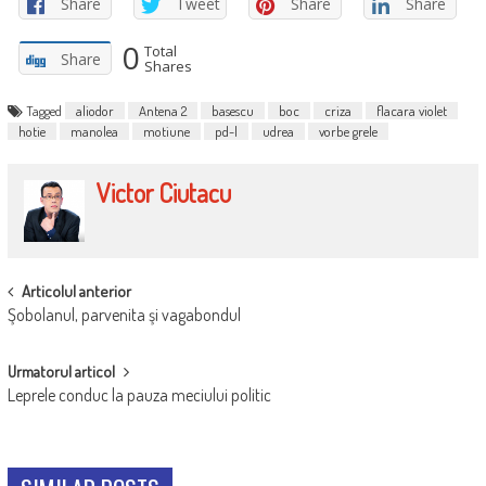
Share
Tweet
Share
Share
0
Total
Share
Shares
Tagged
aliodor
Antena 2
basescu
boc
criza
flacara violet
hotie
manolea
motiune
pd-l
udrea
vorbe grele
Victor Ciutacu
POST
Articolul anterior
Şobolanul, parvenita şi vagabondul
NAVIGATION
Urmatorul articol
Leprele conduc la pauza meciului politic