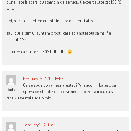
pune liste la scara, cu stampila de serviciu ( expert autorizat ISCIR)
wow
noi, romanii, suntem cu totii in criza de identitate?
sau, pur si simlu, suntem prostii care abia asteapta sa mai fie
prostiti????
eu cred ca suntem PROSTIIIIIIIIIIIIIIIII
February 16, 2011 at 18:06
Ce se aude cu vamesii arestati?Pana acum ii bateau sa
Duda
spuna ce stiu dar de la o vreme se pare ca ii bat ca sa
taca.Nu se mai aude nimic.
February 16, 2011 at 18:23