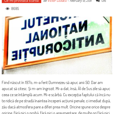
Ce-mi provoaca scarba
136
de
Victor Ciutacu
-
February 15, 2011
8685
Fiind născut în 197o, m-a ferit Dumnezeu să apuc anii 50. Dar am
apucat să citesc. Şi m-am îngrozit. Mi-a dat, însă, Ăl de Sus zile să apuc
ceea ce se întâmplă acum. Mi-e scârbă. Cu excepţia faptului că încă nu
te ridică de pe stradă înaintea începerii acţiunii penale, ci imediat după,
zău dacă atmosfera pare a diferi prea mult. Oricine spune orice despre
oricine, fără nici o probă, fără nici o argumentare, de multe ori fără nici