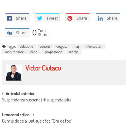
Share
Tweet
Share
Share
0
Total
Share
Shares
Tagged
delatiune
denunt
dezgust
filaj
interceptari
monitorizare
penal
propaganda
scarba
Victor Ciutacu
POST
Articolul anterior
Suspendarea suspendării suspendatului
NAVIGATION
Urmatorul articol
Cum şi de ce a luat subit foc “Ora de foc”