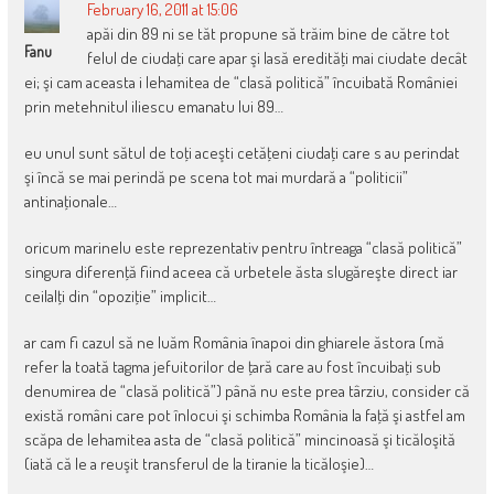
February 16, 2011 at 15:06
apăi din 89 ni se tăt propune să trăim bine de către tot
Fanu
felul de ciudaţi care apar şi lasă eredităţi mai ciudate decât
ei; şi cam aceasta i lehamitea de “clasă politică” încuibată României
prin metehnitul iliescu emanatu lui 89…
eu unul sunt sătul de toţi aceşti cetăţeni ciudaţi care s au perindat
şi încă se mai perindă pe scena tot mai murdară a “politicii”
antinaţionale…
oricum marinelu este reprezentativ pentru întreaga “clasă politică”
singura diferenţă fiind aceea că urbetele ăsta slugăreşte direct iar
ceilalţi din “opoziţie” implicit…
ar cam fi cazul să ne luăm România înapoi din ghiarele ăstora (mă
refer la toată tagma jefuitorilor de ţară care au fost încuibaţi sub
denumirea de “clasă politică”) până nu este prea târziu, consider că
există români care pot înlocui şi schimba România la faţă şi astfel am
scăpa de lehamitea asta de “clasă politică” mincinoasă şi ticăloşită
(iată că le a reuşit transferul de la tiranie la ticăloşie)…