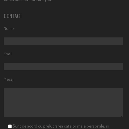
CONTACT
Nume:
Email:
Mesaj:
Sunt de acord cu prelucrarea datelor mele personale, in