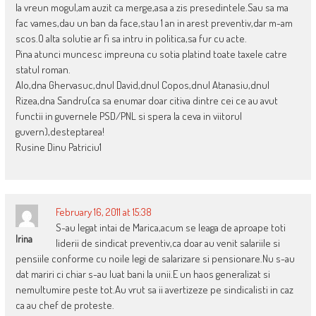
la vreun mogul,am auzit ca merge,asa a zis presedintele.Sau sa ma
fac vames,dau un ban da face,stau 1 an in arest preventiv,dar m-am
scos.O alta solutie ar fi sa intru in politica,sa fur cu acte.
Pina atunci muncesc impreuna cu sotia platind toate taxele catre
statul roman.
Alo,dna Ghervasuc,dnul David,dnul Copos,dnul Atanasiu,dnul
Rizea,dna Sandru(ca sa enumar doar citiva dintre cei ce au avut
functii in guvernele PSD/PNL si spera la ceva in viitorul
guvern),desteptarea!
Rusine Dinu Patriciu1
February 16, 2011 at 15:38
S-au legat intai de Marica,acum se leaga de aproape toti
Irina
liderii de sindicat preventiv,ca doar au venit salariile si
pensiile conforme cu noile legi de salarizare si pensionare.Nu s-au
dat mariri ci chiar s-au luat bani la unii.E un haos generalizat si
nemultumire peste tot.Au vrut sa ii avertizeze pe sindicalisti in caz
ca au chef de proteste.