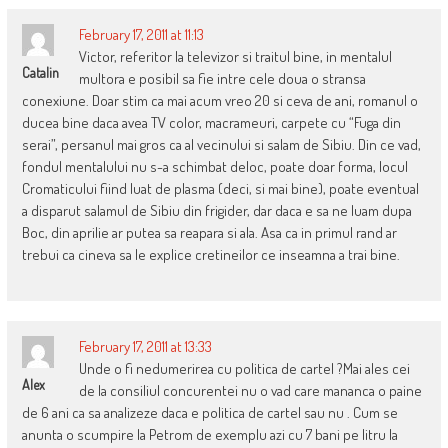
February 17, 2011 at 11:13
Victor, referitor la televizor si traitul bine, in mentalul
Catalin
multora e posibil sa fie intre cele doua o stransa
conexiune. Doar stim ca mai acum vreo 20 si ceva de ani, romanul o
ducea bine daca avea TV color, macrameuri, carpete cu “Fuga din
serai”, persanul mai gros ca al vecinului si salam de Sibiu. Din ce vad,
fondul mentalului nu s-a schimbat deloc, poate doar forma, locul
Cromaticului fiind luat de plasma (deci, si mai bine), poate eventual
a disparut salamul de Sibiu din frigider, dar daca e sa ne luam dupa
Boc, din aprilie ar putea sa reapara si ala. Asa ca in primul rand ar
trebui ca cineva sa le explice cretineilor ce inseamna a trai bine.
February 17, 2011 at 13:33
Unde o fi nedumerirea cu politica de cartel ?Mai ales cei
Alex
de la consiliul concurentei nu o vad care mananca o paine
de 6 ani ca sa analizeze daca e politica de cartel sau nu . Cum se
anunta o scumpire la Petrom de exemplu azi cu 7 bani pe litru la