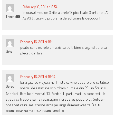
February 16, 2011 at 18:54
in orasul meu de 3 zile la orele 18 pica toate 3 antene ( A1
Theone88
A2 A3 ) , cica-i o problema de software la decodor !
February 16, 2011 at 19:11
poate cand marele om a zis sa traiti bine s-a gandit c-o sa
Liviu
plecati din tara.
February 16, 2011 at 19:24
Ba ia gata cu vrajeala hai liniste ca vine boss-u el e ca taticu
Dorubr
vostru de astazi ne schimbam numele din PDL in Stalin si
Asociatii. Gata luati mortul PDL fardati-l , parfumati-l si scoateti-l la
strada ca trebuie sa ne recastigam increderea poporului. Sefu am
observat ca nu mai creste iarba pe langa dumneavoastra.Ei si tu
acuma doar nu ma acuzi ca am fumat-o.