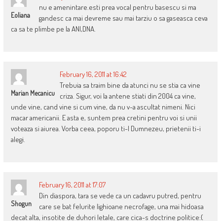
nu e amenintare.esti prea vocal pentru basescu si ma
Eoliana
gandesc ca mai devreme sau mai tarziu o sa gaseasca ceva
ca sa te plimbe pe la ANI,DNA.
February 16, 2011 at 16:42
Trebuia sa traim bine da atunci nu se stia ca vine
Marian Mecanicu
criza. Sigur, voi la antene stiati din 2004 ca vine,
unde vine, cand vine si cum vine, da nu v-a ascultat nimeni. Nici
macar americanii. E asta e, suntem prea cretini pentru voi si unii
voteaza si aiurea. Vorba ceea, poporu ti-l Dumnezeu, prietenii ti-i
alegi.
February 16, 2011 at 17:07
Din diaspora, tara se vede ca un cadavru putred, pentru
Shogun
care se bat felurite lighioane necrofage, una mai hidoasa
decat alta, insotite de duhori letale, care cica-s doctrine politice:(