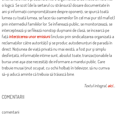
o logică. Se scot (de la sertarul cu strânsură) dosare documentate în
ani şi informaţii compromiţătoare despre oponenţi, se spurcă toată
lumea cu toată lumea, se face rău oamenilor (în cel mai pur stil mafiot)
prin intermediul familiilor lor.
Se înfierează public, se monitorizează, se
interceptează şi se filează nonstop duşmanii de clasă, se încearcă pe
faţă
interzicerea unor emisiuni
(inclusiv prin sindicalizarea organizată a
reclamaţiilor către autorităţi) şi se produc autodenunţuri de paradă în
direct. Noţiunea de viaţă privată nu mai există, a fost pur şi simplu
desfiinţată, informaţiile intime sunt, absolut toate, tranzacţionabile la
bursa unei aşa-zise necesităţi de informare a marelui public. Care
trebuie musai ţinut ocupat, cu ochii holbaţi în televizor, să nu cumva
să-şi aducă aminte că trebuia să trăiască bine.
Textul integral,
aici
…
COMENTARII
comentarii