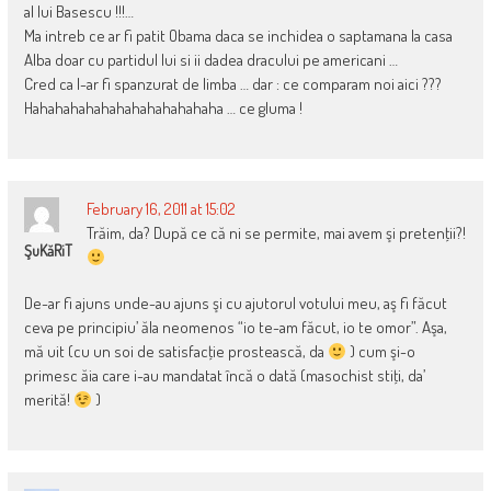
al lui Basescu !!!…
Ma intreb ce ar fi patit Obama daca se inchidea o saptamana la casa
Alba doar cu partidul lui si ii dadea dracului pe americani …
Cred ca l-ar fi spanzurat de limba … dar : ce comparam noi aici ???
Hahahahahahahahahahahahaha … ce gluma !
February 16, 2011 at 15:02
Trăim, da? După ce că ni se permite, mai avem şi pretenţii?!
ŞuKăRiT
De-ar fi ajuns unde-au ajuns şi cu ajutorul votului meu, aş fi făcut
ceva pe principiu’ ăla neomenos “io te-am făcut, io te omor”. Aşa,
mă uit (cu un soi de satisfacţie prostească, da
) cum şi-o
primesc ăia care i-au mandatat încă o dată (masochist stiţi, da’
merită!
)