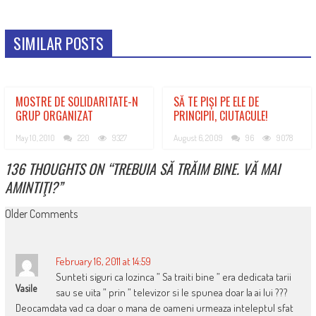
SIMILAR POSTS
MOSTRE DE SOLIDARITATE-N
SĂ TE PIȘI PE ELE DE
GRUP ORGANIZAT
PRINCIPII, CIUTACULE!
May 10, 2010
220
9327
August 6, 2009
96
9078
136 THOUGHTS ON “
TREBUIA SĂ TRĂIM BINE. VĂ MAI
AMINTIŢI?
”
COMMENT
Older Comments
NAVIGATION
February 16, 2011 at 14:59
Sunteti siguri ca lozinca ” Sa traiti bine ” era dedicata tarii
Vasile
sau se uita ” prin ” televizor si le spunea doar la ai lui ???
Deocamdata vad ca doar o mana de oameni urmeaza inteleptul sfat