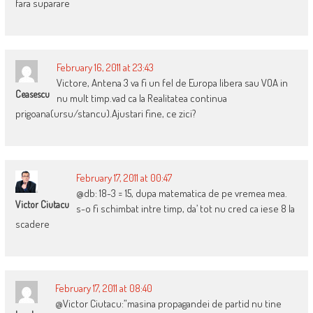
fara suparare
February 16, 2011 at 23:43
Victore, Antena 3 va fi un fel de Europa libera sau VOA in
Ceasescu
nu mult timp.vad ca la Realitatea continua
prigoana(ursu/stancu).Ajustari fine, ce zici?
February 17, 2011 at 00:47
@db: 18-3 = 15, dupa matematica de pe vremea mea.
Victor Ciutacu
s-o fi schimbat intre timp, da’ tot nu cred ca iese 8 la
scadere
February 17, 2011 at 08:40
@Victor Ciutacu:”masina propagandei de partid nu tine