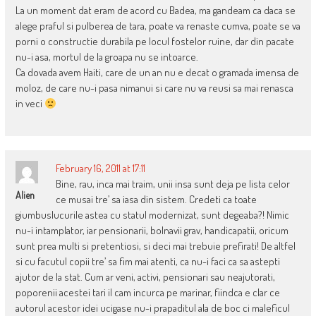
La un moment dat eram de acord cu Badea, ma gandeam ca daca se
alege praful si pulberea de tara, poate va renaste cumva, poate se va
porni o constructie durabila pe locul fostelor ruine, dar din pacate
nu-i asa, mortul de la groapa nu se intoarce.
Ca dovada avem Haiti, care de un an nu e decat o gramada imensa de
moloz, de care nu-i pasa nimanui si care nu va reusi sa mai renasca
in veci
February 16, 2011 at 17:11
Bine, rau, inca mai traim, unii insa sunt deja pe lista celor
Alien
ce musai tre’ sa iasa din sistem. Credeti ca toate
giumbuslucurile astea cu statul modernizat, sunt degeaba?! Nimic
nu-i intamplator, iar pensionarii, bolnavii grav, handicapatii, oricum
sunt prea multi si pretentiosi, si deci mai trebuie prefirati! De altfel
si cu facutul copii tre’ sa fim mai atenti, ca nu-i faci ca sa astepti
ajutor de la stat. Cum ar veni, activi, pensionari sau neajutorati,
poporenii acestei tari il cam incurca pe marinar, fiindca e clar ce
autorul acestor idei ucigase nu-i prapaditul ala de boc ci maleficul