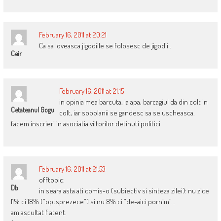
February 16, 2011 at 20:21
Ca sa loveasca jigodiile se folosesc de jigodii .
Ceir
February 16, 2011 at 21:15
in opinia mea barcuta, ia apa, barcagiul da din colt in
Cetateanul Gogu
colt, iar sobolanii se gandesc sa se uscheasca.
facem inscrieri in asociatia viitorilor detinuti politici
February 16, 2011 at 21:53
offtopic:
Db
in seara asta ati comis-o (subiectiv si sinteza zilei): nu zice
11% ci 18% (“optsprezece”) si nu 8% ci “de-aici pornim”…
am ascultat f atent.