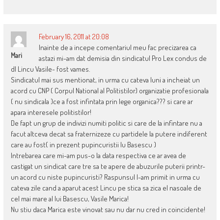
February 16, 2011 at 20:08
Inainte de a incepe comentariul meu fac precizarea ca
Mari
astazi mi-am dat demisia din sindicatul Pro Lex condus de
dl Lincu Vasile- fost vames.
Sindicatul mai sus mentionat, in urma cu cateva luni a incheiat un
acord cu CNP ( Corpul National al Politistilor) organizatie profesionala
( nu sindicala )ce a fost infintata prin lege organica??? si care ar
apara interesele politistilor!
De fapt un grup de indivizi numiti politic si care de la infintare nu a
facut altceva decat sa fraternizeze cu partidele la putere indiferent
care au fost( in prezent pupincuristii lu Basescu )
Intrebarea care mi-am pus-o la data respectiva ce ar avea de
castigat un sindicat care tre sa te apere de abuzurile puterii printr-
un acord cu niste pupincuristi? Raspunsul l-am primit in urma cu
cateva zile cand a aparut acest Lincu pe stica sa zica el nasoale de
cel mai mare al lui Basescu, Vasile Marica!
Nu stiu daca Marica este vinovat sau nu dar nu cred in coincidente!