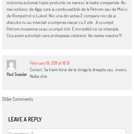
motorina automat toate preturile se maresc la toate companiile. Nu
mai vorbesc de Agip care ia combusatibilii de la Petrom sau de Mol ci
de Rompetrol si Lukoil. Nici una din astea 2 companii nici de ai
dracului nu au intarziat scumpirea macar cu 2 zile . A scumpit
Petrom inseamna ca au scumpit toti. E incredibil ce se intampla .
Cica avem autoritati care protejeaza cetatenii. Vai mama noastra !!!
February 19, 2011 at 18:51
Corect. Sa traim bine de la stinga la dreapta sau…invers.
Paul Snaider
Naiba stie.
COMMENT
Older Comments
NAVIGATION
LEAVE A REPLY