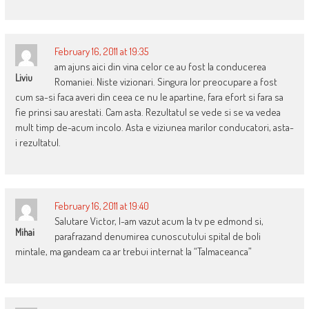
February 16, 2011 at 19:35
am ajuns aici din vina celor ce au fost la conducerea
Liviu
Romaniei. Niste vizionari. Singura lor preocupare a fost
cum sa-si faca averi din ceea ce nu le apartine, fara efort si fara sa
fie prinsi sau arestati. Cam asta. Rezultatul se vede si se va vedea
mult timp de-acum incolo. Asta e viziunea marilor conducatori, asta-
i rezultatul.
February 16, 2011 at 19:40
Salutare Victor, l-am vazut acum la tv pe edmond si,
Mihai
parafrazand denumirea cunoscutului spital de boli
mintale, ma gandeam ca ar trebui internat la “Talmaceanca”