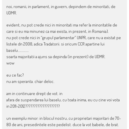
noi, romanii, in parlament, in guvern, depindem de minoritati, de
UDMR.
evident, nu pot crede nici in minoritati ma refer la minoritatile de
care si eu ma minunez ca mai exista, in prezent, in Romania).
nu pot crede nici in “grupul parlamentar” UNPR, care nu a existat pe
listele dn 2008, adica Tradatorii. si oricum CCR apartine lui
baselu…………..
soarta majoritatii a ajuns sa depinda (in prezent) de UDMR.
wow
eu ce fac?
nu am speranta. chiar deloc.
am in continuare drept de vot. in
afara de suspendarea lui baselu, cu toata inima, eu cu cine voi vota
in 2011-2012????????????????????
un exemplu minor: in blocul nostru, cu proprietari majoritari de 70-
80 de ani, presedintele este pedelist. duce la vot babele, de brat.