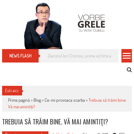
Skip
to
content
Cum îți schimbi, rapid, gratuit și eficient, furniz
NEWS FLASH
Esti aici:
Prima pagină >
Blog
>
Ce-mi provoaca scarba
>
Trebuia să trăim bine.
Vă mai amintiţi?
TREBUIA SĂ TRĂIM BINE. VĂ MAI AMINTIŢI?