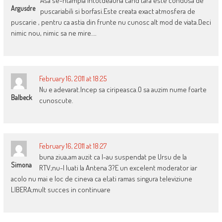
Asa se-ntampla intotdeauna cand tara este condusa de
Argusdre
puscariabili si borfasi.Este creata exact atmosfera de
puscarie , pentru ca astia din frunte nu cunosc alt mod de viata.Deci
nimic nou, nimic sa ne mire….
February 16, 2011 at 18:25
Nu e adevarat.Incep sa ciripeasca.O sa auzim nume foarte
Balbeck
cunoscute.
February 16, 2011 at 18:27
buna ziua,am auzit ca l-au suspendat pe Ursu de la
Simona
RTV;nu-l luati la Antena 3?E un excelent moderator iar
acolo nu mai e loc de cineva ca el;ati ramas singura televiziune
LIBERA;mult succes in continuare