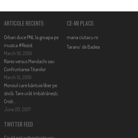
ARTICOLE RECENTE:
CE-MI PLACE:
Orban duce PNL la groapa pe
mana.ciutacu.ro
muzica #Rezist
Taranu’ de Badea
March 19, 2019
Rares versus Mandachi sau
Confruntarea Titanilor
March 15, 2019
Moroiul care bântuie liber pe
sticlă. Tare urât îmbătrânești,
Cristi….
June 20, 2017
TWITTER FEED
Could not authenticate you.