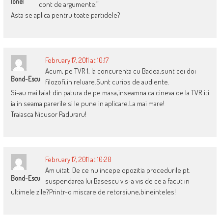
Ionel
cont de argumente.”
Asta se aplica pentru toate partidele?
February 17, 2011 at 10:17
Acum, pe TVR 1, la concurenta cu Badea,sunt cei doi
Bond-Escu
filozofi,in reluare.Sunt curios de audiente.
Si-au mai taiat din patura de pe masa,inseamna ca cineva de la TVR iti
ia in seama parerile si le pune in aplicare.La mai mare!
Traiasca Nicusor Paduraru!
February 17, 2011 at 10:20
Am uitat. De ce nu incepe opozitia procedurile pt.
Bond-Escu
suspendarea lui Basescu vis-a vis de ce a facut in
ultimele zile?Printr-o miscare de retorsiune,bineinteles!