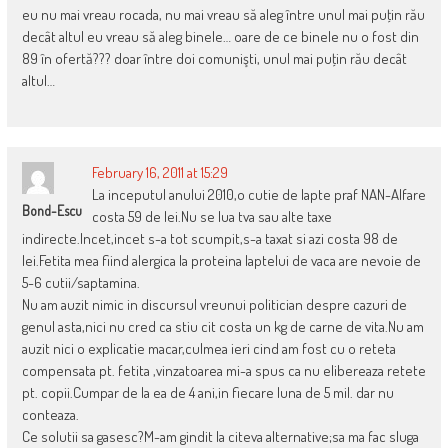
eu nu mai vreau rocada, nu mai vreau să aleg între unul mai puţin rău
decât altul eu vreau să aleg binele… oare de ce binele nu o fost din
89 în ofertă??? doar între doi comunişti, unul mai puţin rău decât
altul…
February 16, 2011 at 15:29
La inceputul anului 2010,o cutie de lapte praf NAN-Alfare
Bond-Escu
costa 59 de lei.Nu se lua tva sau alte taxe
indirecte.Incet,incet s-a tot scumpit,s-a taxat si azi costa 98 de
lei.Fetita mea fiind alergica la proteina laptelui de vaca are nevoie de
5-6 cutii/saptamina.
Nu am auzit nimic in discursul vreunui politician despre cazuri de
genul asta,nici nu cred ca stiu cit costa un kg de carne de vita.Nu am
auzit nici o explicatie macar,culmea ieri cind am fost cu o reteta
compensata pt. fetita ,vinzatoarea mi-a spus ca nu elibereaza retete
pt. copii.Cumpar de la ea de 4 ani,in fiecare luna de 5 mil. dar nu
conteaza.
Ce solutii sa gasesc?M-am gindit la citeva alternative;sa ma fac sluga