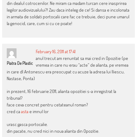
din dealul cotrocenilor. Ne miram ca madam turcan cere inasprirea
legilor audiovizualului?! Zau daca inteleg de ce! Si dansa e incolonata
in armata de soldati portocalii care fac ce trebuie, deci pune umarul
la genocid, care, cum si cu ce poate!
February 16, 2011 at 17:41
anul trecut am renuntat sa mai cred in Opozitie (pe
Piatra De Plastic
vremea in care nu erau “acte” de alianta, pe vremea
in care dl Antonescu era preocupat cu acuze la adresa lui Iliescu,
Nastase, Ponta)
in prezent, 16 februarie 2011, alianta opozitiei s-a inregistrat la
tribunal?
face ceva concret pentru cetateanul roman?
cred ca
asta
e imnul lor
urasc gasca portocalie.
din pacate, nu cred nici in noua alianta din Opozitie.