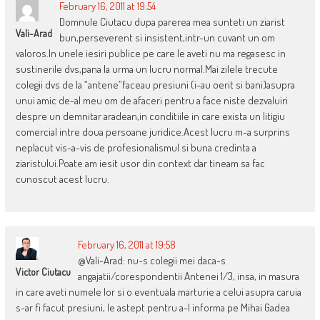
February 16, 2011 at 19:54
Domnule Ciutacu dupa parerea mea sunteti un ziarist
Vali-Arad
bun,perseverent si insistent,intr-un cuvant un om
valoros.In unele iesiri publice pe care le aveti nu ma regasesc in
sustinerile dvs,pana la urma un lucru normal.Mai zilele trecute
colegii dvs de la “antene”faceau presiuni (i-au oerit si bani)asupra
unui amic de-al meu om de afaceri pentru a face niste dezvaluiri
despre un demnitar aradean,in conditiile in care exista un litigiu
comercial intre doua persoane juridice.Acest lucru m-a surprins
neplacut vis-a-vis de profesionalismul si buna credinta a
ziaristului.Poate am iesit usor din context dar tineam sa fac
cunoscut acest lucru.
February 16, 2011 at 19:58
@Vali-Arad: nu-s colegii mei daca-s
Victor Ciutacu
angajatii/corespondentii Antenei 1/3, insa, in masura
in care aveti numele lor si o eventuala marturie a celui asupra caruia
s-ar fi facut presiuni, le astept pentru a-l informa pe Mihai Gadea