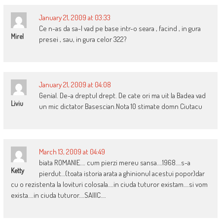
January 21, 2009 at 03:33
Ce n-as da sa-l vad pe base intr-o seara , facind , in gura
Mirel
presei , sau, in gura celor 322?
January 21, 2009 at 04:08
Genial. De-a dreptul drept. De cate ori ma uit la Badea vad
Liviu
un mic dictator Basescian.Nota 10 stimate domn Ciutacu
March 13, 2009 at 04:49
biata ROMANIE…. cum pierzi mereu sansa….1968….s-a
Ketty
pierdut…(toata istoria arata a ghinionul acestui popor)dar
cu o rezistenta la lovituri colosala….in ciuda tuturor existam….si vom
exista….in ciuda tuturor….SAIIIC….