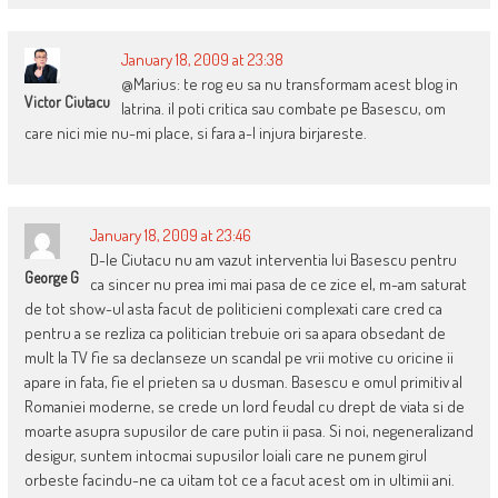
January 18, 2009 at 23:38
@Marius: te rog eu sa nu transformam acest blog in
Victor Ciutacu
latrina. il poti critica sau combate pe Basescu, om
care nici mie nu-mi place, si fara a-l injura birjareste.
January 18, 2009 at 23:46
D-le Ciutacu nu am vazut interventia lui Basescu pentru
George G
ca sincer nu prea imi mai pasa de ce zice el, m-am saturat
de tot show-ul asta facut de politicieni complexati care cred ca
pentru a se rezliza ca politician trebuie ori sa apara obsedant de
mult la TV fie sa declanseze un scandal pe vrii motive cu oricine ii
apare in fata, fie el prieten sa u dusman. Basescu e omul primitiv al
Romaniei moderne, se crede un lord feudal cu drept de viata si de
moarte asupra supusilor de care putin ii pasa. Si noi, negeneralizand
desigur, suntem intocmai supusilor loiali care ne punem girul
orbeste facindu-ne ca uitam tot ce a facut acest om in ultimii ani.