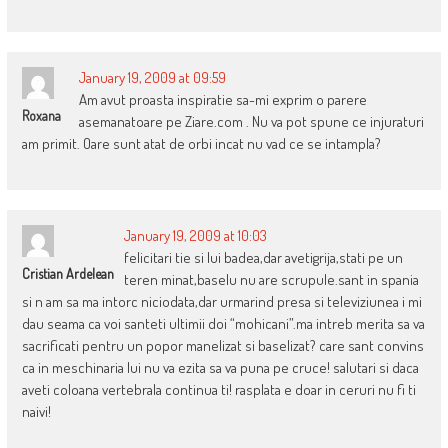
January 19, 2009 at 09:59
Am avut proasta inspiratie sa-mi exprim o parere
Roxana
asemanatoare pe Ziare.com . Nu va pot spune ce injuraturi
am primit. Oare sunt atat de orbi incat nu vad ce se intampla?
January 19, 2009 at 10:03
felicitari tie si lui badea,dar avetigrija,stati pe un
Cristian Ardelean
teren minat,baselu nu are scrupule.sant in spania
si n am sa ma intorc niciodata,dar urmarind presa si televiziunea i mi
dau seama ca voi santeti ultimii doi “mohicani”.ma intreb merita sa va
sacrificati pentru un popor manelizat si baselizat? care sant convins
ca in meschinaria lui nu va ezita sa va puna pe cruce! salutari si daca
aveti coloana vertebrala continua ti! rasplata e doar in ceruri nu fi ti
naivi!