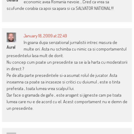
economic avea Romania nevoie….Cred ca vrea sa
scufunde corabia ca apoi sa apara si ca SALVATOR NATIONAL!!!
January 18, 2009 at 22:49
In goana dupa senzational jurnalistii intrec masura de
Aurel
multe ori. Asta nu schimba cu nimic ca si comportamentul
presedintelui lasa mult de dorit.
Nu concep cum poate un presedinte sa se ia la harta cu moderatorii
in direct ?
Pe de alta parte presedintele si-a asumat rolul de jucator. Asta
inseamna ca poate sa incaseze si critici cu duiumul , este o tinta
preferata , toata lumea vrea scalpul lui.
Dar face o gramada de gafe , este arogant si jigneste cam pe toata
lumea care nu e de acord cu el. Acest comportament nu e demn de
un presedinte.