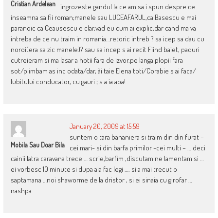
Cristian Ardelean
ingrozeste gandul la ce am sa i spun despre ce
inseamna sa fii roman;manele sau LUCEAFARUL,ca Basescu e mai
paranoic ca Ceausescu e clar,vad eu cum ai explic,dar cand ma va
intreba de ce nu traim in romania…retoric intreb ? sa icep sa dau cu
noroi(era sa zic manele)? sau sa incep s ai recit Fiind baiet, paduri
cutreieram si ma lasar a hotii fara de izvor,pe langa plopii fara
sot/plimbam as inc odata/dar, ài taie Elena toti/Corabie s ai faca/
Iubitului conducator, cu gauri ; s a ia apa!
January 20, 2009 at 15:59
suntem o tara bananiera si traim din din furat –
Mobila Sau Doar Bila
cei mari- si din barfa primilor -cei multi – … deci
cainii latra caravana trece … scrie,barfim ,discutam ne lamentam si …
ei vorbesc 10 minute si dupa aia fac legi …. si a mai trecut o
saptamana …noi shaworme de la dristor , si ei sinaia cu girofar …
nashpa