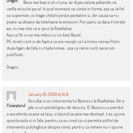
Dragos
Base mai bea si el o tuica, iar dupa cateva paharele se
umfla muschii pe el. In acel moment se simte in forma, asa ca, la fel
ca superman, isi trage chilotii peste pantaloni si, din cauza ca nu
poate sa zboare da telefoane la emisiuni. Pun pariu ca daca il intrebi
azi, nu mai stie ce a spus la Realitatea.
Asa ca fiti si voi mai milosi cu un biet Basel…
PS: tineti cont si de faptul ca era necajit ca l-a trimis nenea Putin
dupa tigari de fata cu toata lumea… asa ca nervii sunt oarecum
justificati…
Dragos.
January 19, 2009 at 14:51
Ascultai si eu interventia lui Basescu la Realitatea. De o
Fluieratorul
jale si un penibil greu de descris. D. Basescu a pierdut
o excelenta ocazie sa taca, si tacind sa para mai destept. I-as spune
questia asta si in fata, pentru ca eu cred ca-si permite astfel de
interventii polologhice despre nimic pentru ca nimeni nu-i spune