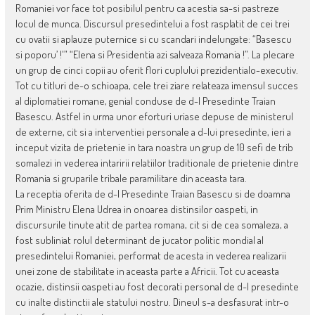
Romaniei vor face tot posibilul pentru ca acestia sa-si pastreze
locul de munca. Discursul presedintelui a fost rasplatit de cei trei
cu ovatii si aplauze puternice si cu scandari indelungate: “Basescu
si poporu’ !'” “Elena si Presidentia azi salveaza Romania !”. La plecare
un grup de cinci copii au oferit flori cuplului prezidentialo-executiv.
Tot cu titluri de-o schioapa, cele trei ziare relateaza imensul succes
al diplomatiei romane, genial conduse de d-l Presedinte Traian
Basescu. Astfel in urma unor eforturi uriase depuse de ministerul
de externe, cit si a interventiei personale a d-lui presedinte, ieri a
inceput vizita de prietenie in tara noastra un grup de 10 sefi de trib
somalezi in vederea intaririi relatiilor traditionale de prietenie dintre
Romania si gruparile tribale paramilitare din aceasta tara.
La receptia oferita de d-l Presedinte Traian Basescu si de doamna
Prim Ministru Elena Udrea in onoarea distinsilor oaspeti, in
discursurile tinute atit de partea romana, cit si de cea somaleza, a
fost subliniat rolul determinant de jucator politic mondial al
presedintelui Romaniei, performat de acesta in vederea realizarii
unei zone de stabilitate in aceasta parte a Africii. Tot cu aceasta
ocazie, distinsii oaspeti au fost decorati personal de d-l presedinte
cu inalte distinctii ale statului nostru. Dineul s-a desfasurat intr-o