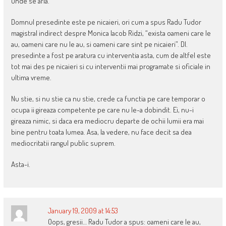
unde se afla.
Domnul presedinte este pe nicaieri, ori cum a spus Radu Tudor
magistral indirect despre Monica Iacob Ridzi, “exista oameni care le
au, oameni care nu le au, si oameni care sint pe nicaieri”. Dl.
presedinte a fost pe aratura cu interventia asta, cum de altfel este
tot mai des pe nicaieri si cu interventii mai programate si oficiale in
ultima vreme.
Nu stie, si nu stie ca nu stie, crede ca functia pe care temporar o
ocupa ii gireaza competente pe care nu le-a dobindit. Ei, nu-i
gireaza nimic, si daca era mediocru departe de ochii lumii era mai
bine pentru toata lumea. Asa, la vedere, nu face decit sa dea
mediocritatii rangul public suprem.
Asta-i.
January 19, 2009 at 14:53
Oops, gresii… Radu Tudor a spus: oameni care le au,