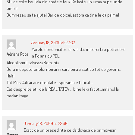
Stii ce este haul ala din spatele tau? Ce lasi tu in urma ta pe unde
umbli!
Dumnezeu sa te ajute! Dar de obicei, astora ca tine le da palme!
January 18, 2009 at 22:32
Marele consumator..iar s-a dat in barci la o petrecere
Adriana Popa
la Poiana cu PDL.
Alcoolismul salveaza Romania.
De la inceputul anului numai in carciuma a stat cu tot cu guvern..
Halal
Tot Mos Califar are dreptate.. speranta e la ficat…
Cat despre baietii de la REALITATEA … bine le-a facut…mrlanul la
marlan trage.
January 18, 2009 at 22:46
Exact de un presedinte ce da dovada de primitivism
Genara