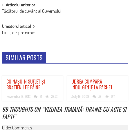
POST
Articolul anterior
Tăcătorul de cuvânt al Guvernului
NAVIGATION
Urmatorul articol
Cinic, despre nimic…
SIMILAR POSTS
CU NAŞU-N SUFLET ŞI
UDREA CUMPĂRĂ
BRĂTIENII PE PÂINE
INDULGENŢE LA PACHET
November 19, 2012
31
2952
July 19, 2009
59
6111
89 THOUGHTS ON “
VIZUNEA TRAIANĂ: TIRANIE CU ACTE ŞI
FAPTE
”
COMMENT
Older Comments