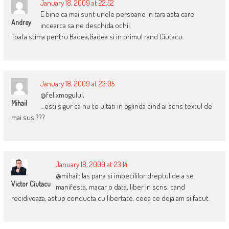
January 18, 2009 at 22:52
E bine ca mai sunt unele persoane in tara asta care
Andrey
incearca sa ne deschida ochii.
Toata stima pentru Badea,Gadea si in primul rand Ciutacu.
January 18, 2009 at 23:05
@felixmogulul,
Mihail
…esti sigur ca nu te uitati in oglinda cind ai scris textul de
mai sus ???
January 18, 2009 at 23:14
@mihail: las pana si imbecililor dreptul de a se
Victor Ciutacu
manifesta, macar o data, liber in scris. cand
recidiveaza, astup conducta cu libertate. ceea ce deja am si facut.