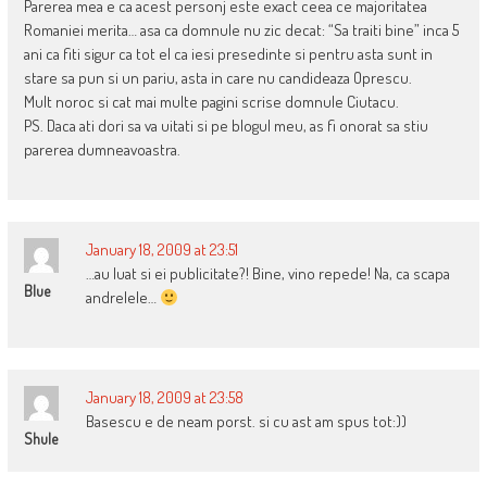
Parerea mea e ca acest personj este exact ceea ce majoritatea
Romaniei merita… asa ca domnule nu zic decat: “Sa traiti bine” inca 5
ani ca fiti sigur ca tot el ca iesi presedinte si pentru asta sunt in
stare sa pun si un pariu, asta in care nu candideaza Oprescu.
Mult noroc si cat mai multe pagini scrise domnule Ciutacu.
PS. Daca ati dori sa va uitati si pe blogul meu, as fi onorat sa stiu
parerea dumneavoastra.
January 18, 2009 at 23:51
…au luat si ei publicitate?! Bine, vino repede! Na, ca scapa
Blue
andrelele…
January 18, 2009 at 23:58
Basescu e de neam porst. si cu ast am spus tot:))
Shule