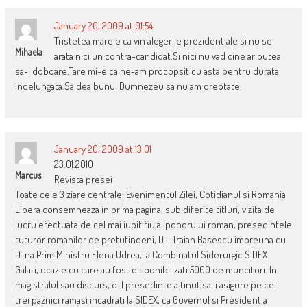
January 20, 2009 at 01:54
Tristetea mare e ca vin alegerile prezidentiale si nu se
Mihaela
arata nici un contra-candidat.Si nici nu vad cine ar putea
sa-l doboare.Tare mi-e ca ne-am procopsit cu asta pentru durata
indelungata.Sa dea bunul Dumnezeu sa nu am dreptate!
January 20, 2009 at 13:01
23.01.2010
Marcus
Revista presei
Toate cele 3 ziare centrale: Evenimentul Zilei, Cotidianul si Romania
Libera consemneaza in prima pagina, sub diferite titluri, vizita de
lucru efectuata de cel mai iubit fiu al poporului roman, presedintele
tuturor romanilor de pretutindeni, D-l Traian Basescu impreuna cu
D-na Prim Ministru Elena Udrea, la Combinatul Siderurgic SIDEX
Galati, ocazie cu care au fost disponibilizati 5000 de muncitori. In
magistralul sau discurs, d-l presedinte a tinut sa-i asigure pe cei
trei paznici ramasi incadrati la SIDEX, ca Guvernul si Presidentia