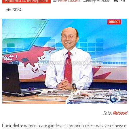
Papornita cu intelepciuni
89
de
Victor Ciutacu
-
January 18, 2009
6084
Foto:
Retusuri
Dacă, dintre oamenii care gândesc cu propriul creier, mai avea cineva o