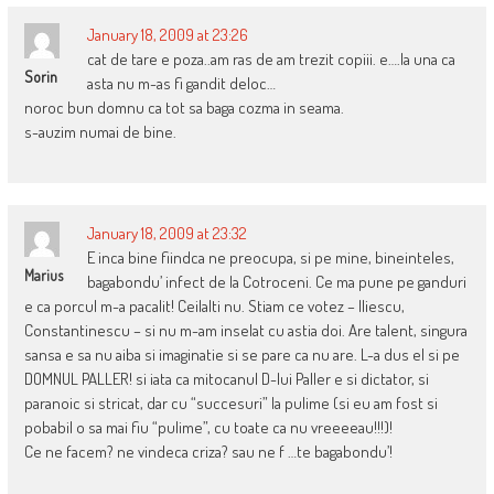
January 18, 2009 at 23:26
cat de tare e poza..am ras de am trezit copiii. e….la una ca
Sorin
asta nu m-as fi gandit deloc…
noroc bun domnu ca tot sa baga cozma in seama.
s-auzim numai de bine.
January 18, 2009 at 23:32
E inca bine fiindca ne preocupa, si pe mine, bineinteles,
Marius
bagabondu’ infect de la Cotroceni. Ce ma pune pe ganduri
e ca porcul m-a pacalit! Ceilalti nu. Stiam ce votez – Iliescu,
Constantinescu – si nu m-am inselat cu astia doi. Are talent, singura
sansa e sa nu aiba si imaginatie si se pare ca nu are. L-a dus el si pe
DOMNUL PALLER! si iata ca mitocanul D-lui Paller e si dictator, si
paranoic si stricat, dar cu “succesuri” la pulime (si eu am fost si
pobabil o sa mai fiu “pulime”, cu toate ca nu vreeeeau!!!)!
Ce ne facem? ne vindeca criza? sau ne f …te bagabondu’!