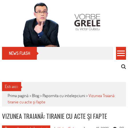
Skip
to
content
Cum îți schimbi, rapid, gratuit și eficient, furniz
NEWS FLASH
Esti aici:
Prima pagină >
Blog
>
Papornita cu intelepciuni
>
Vizunea Traiană:
tiranie cu acte şi fapte
VIZUNEA TRAIANĂ: TIRANIE CU ACTE ŞI FAPTE