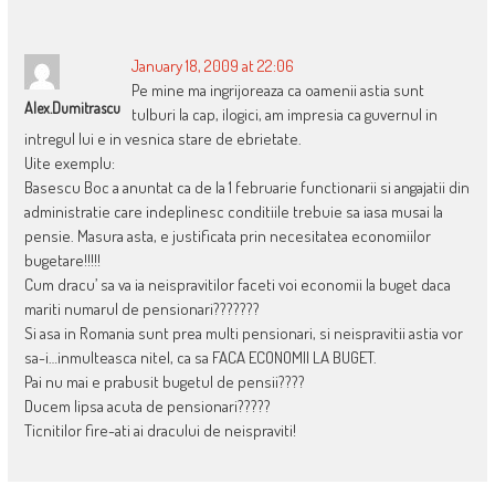
NAVIGATION
January 18, 2009 at 22:06
Pe mine ma ingrijoreaza ca oamenii astia sunt
Alex.dumitrascu
tulburi la cap, ilogici, am impresia ca guvernul in
intregul lui e in vesnica stare de ebrietate.
Uite exemplu:
Basescu Boc a anuntat ca de la 1 februarie functionarii si angajatii din
administratie care indeplinesc conditiile trebuie sa iasa musai la
pensie. Masura asta, e justificata prin necesitatea economiilor
bugetare!!!!!
Cum dracu’ sa va ia neispravitilor faceti voi economii la buget daca
mariti numarul de pensionari???????
Si asa in Romania sunt prea multi pensionari, si neispravitii astia vor
sa-i…inmulteasca nitel, ca sa FACA ECONOMII LA BUGET.
Pai nu mai e prabusit bugetul de pensii????
Ducem lipsa acuta de pensionari?????
Ticnitilor fire-ati ai dracului de neispraviti!