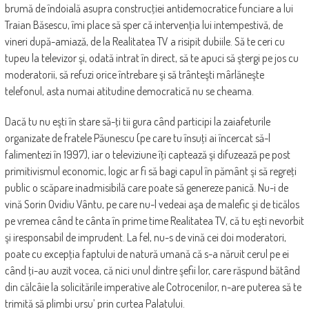
brumă de îndoială asupra construcţiei antidemocratice funciare a lui
Traian Băsescu, îmi place să sper că intervenţia lui intempestivă, de
vineri după-amiază, de la Realitatea TV a risipit dubiile. Să te ceri cu
tupeu la televizor şi, odată intrat în direct, să te apuci să ştergi pe jos cu
moderatorii, să refuzi orice întrebare şi să trânteşti mârlăneşte
telefonul, asta numai atitudine democratică nu se cheama.
Dacă tu nu eşti în stare să-ţi tii gura când participi la zaiafeturile
organizate de fratele Păunescu (pe care tu însuţi ai încercat să-l
falimentezi în 1997), iar o televiziune îţi captează şi difuzează pe post
primitivismul economic, logic ar fi să bagi capul în pământ şi să regreţi
public o scăpare inadmisibilă care poate să genereze panică. Nu-i de
vină Sorin Ovidiu Vântu, pe care nu-l vedeai aşa de malefic şi de ticălos
pe vremea când te cânta în prime time Realitatea TV, că tu eşti nevorbit
şi iresponsabil de imprudent. La fel, nu-s de vină cei doi moderatori,
poate cu excepţia faptului de natură umană că s-a năruit cerul pe ei
când ţi-au auzit vocea, că nici unul dintre şefii lor, care răspund bătând
din călcâie la solicitările imperative ale Cotrocenilor, n-are puterea să te
trimită să plimbi ursu’ prin curtea Palatului.