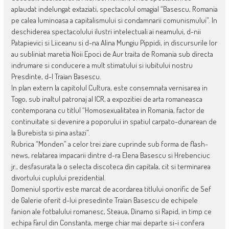
aplaudat indelungat extaziati, spectacolul omagial “Basescu, Romania
pe calea luminoasa a capitalismului si condamnarii comunismului”. In
deschiderea spectacolului ilustri intelectuali ai neamului, d-nii
Patapievici si Liiceanu si d-na Alina Mungiu Pippidi, in discursurile lor
au subliniat maretia Noii Epoci de Aur traita de Romania sub directa
indrumare si conducere a mult stimatului si iubitului nostru
Presdinte, d-l Traian Basescu.
In plan extern la capitolul Cultura, este consemnata vernisarea in
Togo, sub inaltul patronaj al ICR, a expozitiei de arta romaneasca
contemporana cu titlul “Homosexualitatea in Romania, factor de
continuitate si devenire a poporului in spatiul carpato-dunarean de
la Burebista si pina astazi”.
Rubrica “Monden” a celor trei ziare cuprinde sub forma de flash-
news, relatarea impacarii dintre d-ra Elena Basescu si Hrebenciuc
jr., desfasurata la o selecta discoteca din capitala, cit si terminarea
divortului cuplului prezidential.
Domeniul sportiv este marcat de acordarea titlului onorific de Sef
de Galerie oferit d-lui presedinte Traian Basescu de echipele
fanion ale fotbalului romanesc, Steaua, Dinamo si Rapid, in timp ce
echipa Farul din Constanta, merge chiar mai departe si-i confera