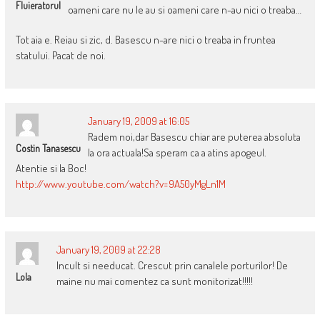
Fluieratorul
oameni care nu le au si oameni care n-au nici o treaba…
Tot aia e. Reiau si zic, d. Basescu n-are nici o treaba in fruntea
statului. Pacat de noi.
January 19, 2009 at 16:05
Radem noi,dar Basescu chiar are puterea absoluta
Costin Tanasescu
la ora actuala!Sa speram ca a atins apogeul.
Atentie si la Boc!
http://www.youtube.com/watch?v=9A50yMgLn1M
January 19, 2009 at 22:28
Incult si needucat. Crescut prin canalele porturilor! De
Lola
maine nu mai comentez ca sunt monitorizat!!!!!