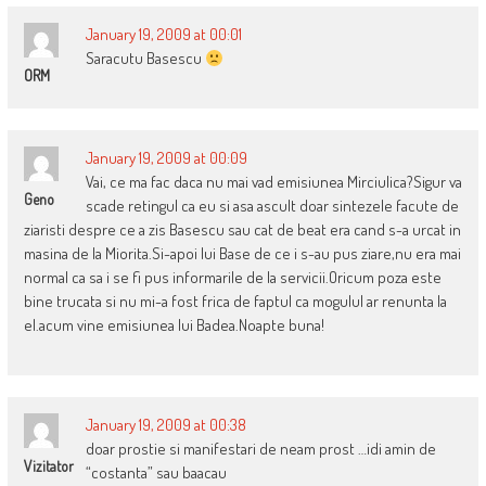
January 19, 2009 at 00:01
Saracutu Basescu
ORM
January 19, 2009 at 00:09
Vai, ce ma fac daca nu mai vad emisiunea Mirciulica?Sigur va
Geno
scade retingul ca eu si asa ascult doar sintezele facute de
ziaristi despre ce a zis Basescu sau cat de beat era cand s-a urcat in
masina de la Miorita.Si-apoi lui Base de ce i s-au pus ziare,nu era mai
normal ca sa i se fi pus informarile de la servicii.Oricum poza este
bine trucata si nu mi-a fost frica de faptul ca mogulul ar renunta la
el.acum vine emisiunea lui Badea.Noapte buna!
January 19, 2009 at 00:38
doar prostie si manifestari de neam prost …idi amin de
Vizitator
“costanta” sau baacau