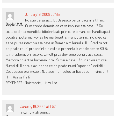
January 19, 2009 at 11:56
Nu stiu ce sa zic…! Dl. Basescu parca joaca in alt film…
Bogdan.M.M.
Cum crede domnia-sa ca va impune asa ceva ..!? Cu
toata ordinea mondiala, idiotenia aia prin care o mana de handicapati
bogati si puternici vor sa fie mai bogati si mai puternici, nu cred ca
se va putea intampla asa ceva in Romania mileniului III … Cred ca tot
ce poate reusi presedintele este o prezenta la vot de peste 80 %
… Intr-adevar, un record. E mult prea devreme pentru asa ceva…
Memoria colectiva lucreaza inca ! Si mai e ceva… Aduceti-va aminte !
Numai dl. Iliescu a avut ceea ce se poate numi “opozitie”, ceilalti :
Ceausescu era imuabil, Nastase – un colos iar Basescu – invincibil !
Hm ! Asa sa fie !?
REMEMBER : Noiembrie, ultimul bal…
January 19, 2009 at 11:57
Inca nu v-ati prins…