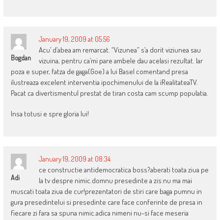
January 19, 2009 at 05:56
Acu’ d’abea am remarcat. “Vizunea” s’a dorit viziunea sau
Bogdan
vizuina, pentru ca’mi pare ambele dau acelasi rezultat. Iar
poza e super, fatza de gaga(Goe) a lui Basel comentand presa
ilustreaza excelent interventia ipochimenului de la iRealitateaTV.
Pacat ca divertismentul prestat de tiran costa cam scump populatia.
Insa totusi e spre gloria lui!
January 19, 2009 at 08:34
ce constructie antidemocratica boss?aberati toata ziua pe
Adi
la tv despre nimic.domnu presedinte a zis:nu ma mai
muscati toata ziua de cur!prezentatori de stiri care baga pumnu in
gura presedintelui si presedinte care face conferinte de presa in
fiecare zi fara sa spuna nimic.adica nimeni nu-si face meseria