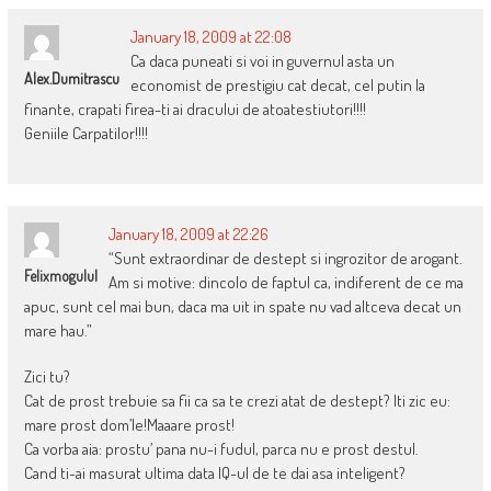
January 18, 2009 at 22:08
Ca daca puneati si voi in guvernul asta un
Alex.dumitrascu
economist de prestigiu cat decat, cel putin la
finante, crapati firea-ti ai dracului de atoatestiutori!!!!
Geniile Carpatilor!!!!
January 18, 2009 at 22:26
“Sunt extraordinar de destept si ingrozitor de arogant.
Felixmogulul
Am si motive: dincolo de faptul ca, indiferent de ce ma
apuc, sunt cel mai bun, daca ma uit in spate nu vad altceva decat un
mare hau.”
Zici tu?
Cat de prost trebuie sa fii ca sa te crezi atat de destept? Iti zic eu:
mare prost dom’le!Maaare prost!
Ca vorba aia: prostu’ pana nu-i fudul, parca nu e prost destul.
Cand ti-ai masurat ultima data IQ-ul de te dai asa inteligent?