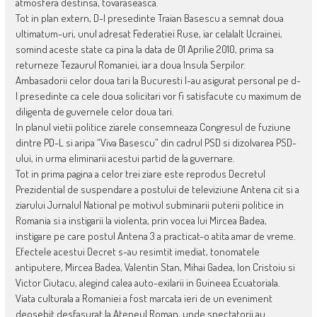
atmosfera destinsa, tovaraseasca.
Tot in plan extern, D-l presedinte Traian Basescu a semnat doua
ultimatum-uri, unul adresat Federatiei Ruse, iar celalalt Ucrainei,
somind aceste state ca pina la data de 01 Aprilie 2010, prima sa
returneze Tezaurul Romaniei, iar a doua Insula Serpilor.
Ambasadorii celor doua tari la Bucuresti l-au asigurat personal pe d-
l presedinte ca cele doua solicitari vor fi satisfacute cu maximum de
diligenta de guvernele celor doua tari.
In planul vietii politice ziarele consemneaza Congresul de fuziune
dintre PD-L si aripa “Viva Basescu” din cadrul PSD si dizolvarea PSD-
ului, in urma eliminarii acestui partid de la guvernare.
Tot in prima pagina a celor trei ziare este reprodus Decretul
Prezidential de suspendare a postului de televiziune Antena cit si a
ziarului Jurnalul National pe motivul subminarii puterii politice in
Romania si a instigarii la violenta, prin vocea lui Mircea Badea,
instigare pe care postul Antena 3 a practicat-o atita amar de vreme.
Efectele acestui Decret s-au resimtit imediat, tonomatele
antiputere, Mircea Badea, Valentin Stan, Mihai Gadea, Ion Cristoiu si
Victor Ciutacu, alegind calea auto-exilarii in Guineea Ecuatoriala.
Viata culturala a Romaniei a fost marcata ieri de un eveniment
deosebit desfasurat la Ateneul Roman, unde spectatorii au