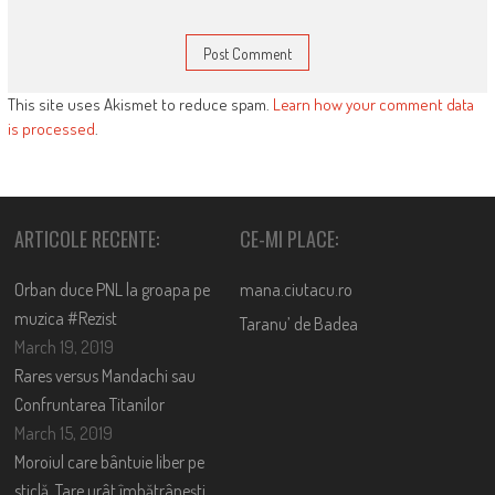
This site uses Akismet to reduce spam.
Learn how your comment data
is processed
.
ARTICOLE RECENTE:
CE-MI PLACE:
Orban duce PNL la groapa pe
mana.ciutacu.ro
muzica #Rezist
Taranu’ de Badea
March 19, 2019
Rares versus Mandachi sau
Confruntarea Titanilor
March 15, 2019
Moroiul care bântuie liber pe
sticlă. Tare urât îmbătrânești,