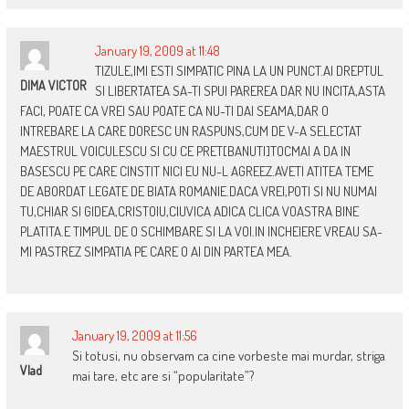
January 19, 2009 at 11:48
TIZULE,IMI ESTI SIMPATIC PINA LA UN PUNCT.AI DREPTUL
DIMA VICTOR
SI LIBERTATEA SA-TI SPUI PAREREA DAR NU INCITA,ASTA
FACI, POATE CA VREI SAU POATE CA NU-TI DAI SEAMA,DAR O
INTREBARE LA CARE DORESC UN RASPUNS,CUM DE V-A SELECTAT
MAESTRUL VOICULESCU SI CU CE PRET[BANUTI]TOCMAI A DA IN
BASESCU PE CARE CINSTIT NICI EU NU-L AGREEZ.AVETI ATITEA TEME
DE ABORDAT LEGATE DE BIATA ROMANIE.DACA VREI,POTI SI NU NUMAI
TU,CHIAR SI GIDEA,CRISTOIU,CIUVICA ADICA CLICA VOASTRA BINE
PLATITA.E TIMPUL DE O SCHIMBARE SI LA VOI.IN INCHEIERE VREAU SA-
MI PASTREZ SIMPATIA PE CARE O AI DIN PARTEA MEA.
January 19, 2009 at 11:56
Si totusi, nu observam ca cine vorbeste mai murdar, striga
Vlad
mai tare, etc are si “popularitate”?