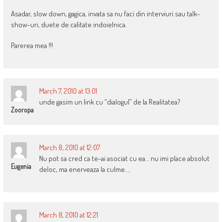
Asadar, slow down, gagica, invata sa nu faci din interviuri sau talk-
show-uri, duete de calitate indoielnica.
Parerea mea !!!
March 7, 2010 at 13:01
unde gasim un link cu “dialogul” de la Realitatea?
Zooropa
March 8, 2010 at 12:07
Nu pot sa cred ca te-ai asociat cu ea… nu imi place absolut
Eugenia
deloc, ma enerveaza la culme….
March 8, 2010 at 12:21