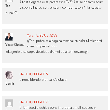
A fost alegerea ei sa parareasca EVZ? Asa se cheama acum
Teo
disponibilizarea cu trei salarii compensatorii? Hai, ca asta-i
buna! :))
March 8, 2010 at 12:39
@Teo: putea sa aleaga sa ramana; cu salariul micsorat
Victor Ciutacu
si necompensatoriu
@Eugenia: o sa supravietuiesc dramei de a te fi dezamagit
March 8, 2010 at 13:51
o noua blonda: blonda lu’ciutacu
Dennis
March 8, 2010 at 15:26
Chiar faceti o echipa buna impreuna….mult succes in