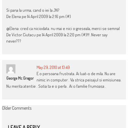
Si pana la urma, cand o iei la JN?
De Elena pe 14 April 2009 la 2:16 pm (#)
@Elena: cred ca niciodata. nu mai e nici o greseala, merci se semnal
De Victor Ciutacu pe 14 April 2009 la 2:20 pm (#)!!! .Never say
never???
May 29, 2010 at 13:49
E o persoana frustrata. Ai luat-o de mila. Nu are
George Mc Gregor
nimic in computer . Va strica peisajul si emisiunea.
Nu merita atentie . Sotia ta e o perla . Ai o familie frumoasa .
COMMENT
Older Comments
NAVIGATION
LEAVE A REPLY