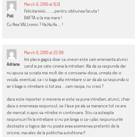
March 6, 2010 at 15:51
Felicitariiiiiiii………, pentru obtiunea facuta !
Pisti
BAFTA si la mai mare !
Cu Nea VALI,nimic ? Ha,Ha,Ha….. !
March 6, 2010 at 22:08
Imi place gagica doar ca uneori este cam enervanta atunci
Adriana
cand ia pe cate cineva la intrebari. Ala da sa raspunda dar
nu apuca sa scoata mai mult de-o consoana-doua, urmata de-o
vocala, eventual, ca-i si baga alta intrebare si iar da ala sa raspunda si
iar ii baga o-ntrebare si tot asa … cam naspa, nu crezi ?
daca este reporter si meseria ei este sa puna intrebari, atunci, chiar
daca o enerveaza raspunsul, sa-l lase pe ala sa manance tot ce are
de mancat si apoi sa-ntrebe in continuare. Stiu ca asteapta
raspunsuri fix la intrebare si nu pe langa si ca-i plac raspunsurile
destepte si logice dar nu poate avea asemenea pretentii de la
oricine, mai ales de la politichia autohtona !!