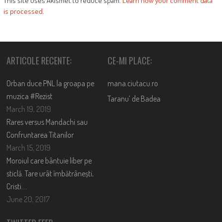
This site uses Akismet to reduce spam.
Learn how your comment data
is processed
.
ARTICOLE RECENTE:
CE-MI PLACE:
Orban duce PNL la groapa pe
mana.ciutacu.ro
muzica #Rezist
Taranu’ de Badea
March 19, 2019
Rares versus Mandachi sau
Confruntarea Titanilor
March 15, 2019
Moroiul care bântuie liber pe
sticlă. Tare urât îmbătrânești,
Cristi….
June 20, 2017