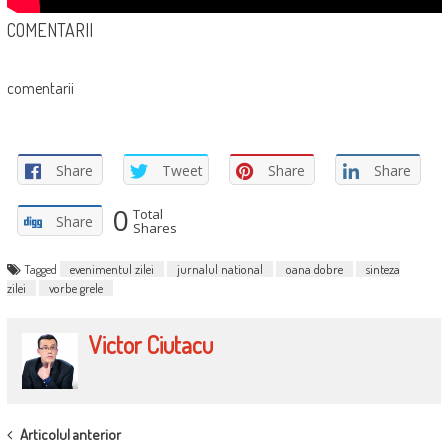
COMENTARII
comentarii
Share
Tweet
Share
Share
0
Total
Share
Shares
Tagged
evenimentul zilei
jurnalul national
oana dobre
sinteza
zilei
vorbe grele
Victor Ciutacu
POST
Articolul anterior