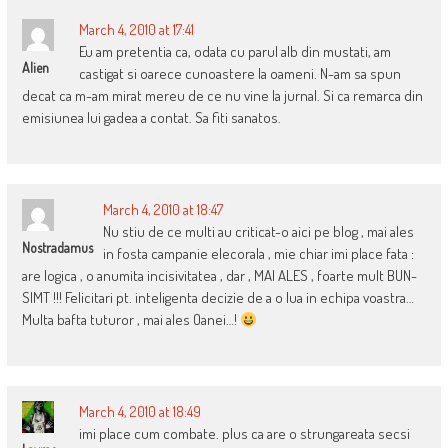
March 4, 2010 at 17:41
Eu am pretentia ca, odata cu parul alb din mustati, am
Alien
castigat si oarece cunoastere la oameni. N-am sa spun
decat ca m-am mirat mereu de ce nu vine la jurnal. Si ca remarca din
emisiunea lui gadea a contat. Sa fiti sanatos.
March 4, 2010 at 18:47
Nu stiu de ce multi au criticat-o aici pe blog , mai ales
Nostradamus
in fosta campanie elecorala , mie chiar imi place fata :
are logica , o anumita incisivitatea , dar , MAI ALES , foarte mult BUN-
SIMT !!! Felicitari pt. inteligenta decizie de a o lua in echipa voastra…
Multa bafta tuturor , mai ales Oanei…!
March 4, 2010 at 18:49
imi place cum combate. plus ca are o strungareata secsi