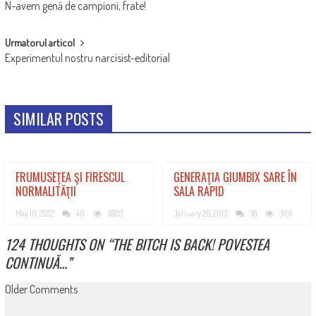
N-avem genă de campioni, frate!
NAVIGATION
Urmatorul articol
Experimentul nostru narcisist-editorial
SIMILAR POSTS
FRUMUSEŢEA ŞI FIRESCUL
GENERAŢIA GIUMBIX SARE ÎN
NORMALITĂŢII
SALA RAPID
May 10, 2012
40
3503
January 26, 2013
38
3101
124 THOUGHTS ON “
THE BITCH IS BACK! POVESTEA
CONTINUĂ…
”
COMMENT
Older Comments
NAVIGATION