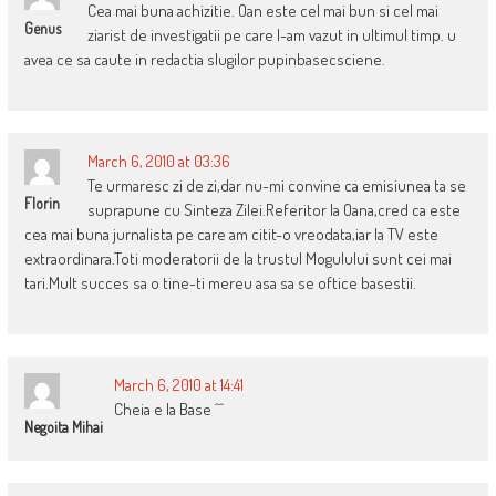
Cea mai buna achizitie. Oan este cel mai bun si cel mai
Genus
ziarist de investigatii pe care l-am vazut in ultimul timp. u
avea ce sa caute in redactia slugilor pupinbasecsciene.
March 6, 2010 at 03:36
Te urmaresc zi de zi,dar nu-mi convine ca emisiunea ta se
Florin
suprapune cu Sinteza Zilei.Referitor la Oana,cred ca este
cea mai buna jurnalista pe care am citit-o vreodata,iar la TV este
extraordinara.Toti moderatorii de la trustul Mogulului sunt cei mai
tari.Mult succes sa o tine-ti mereu asa sa se oftice basestii.
March 6, 2010 at 14:41
Cheia e la Base ^^
Negoita Mihai