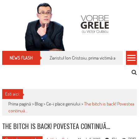
Skip
to
content
Ziaristul Ion Cristoiu, prima victimă a noi cenzuri 
NEWS FLASH
Esti aici:
Prima pagină >
Blog
>
Ce-i place geniului
>
The bitch is back! Povestea
continuă…
THE BITCH IS BACK! POVESTEA CONTINUĂ…