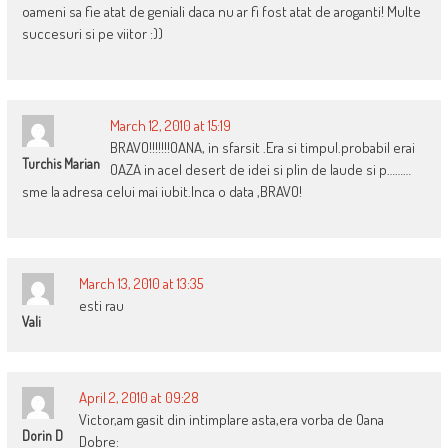
oameni sa fie atat de geniali daca nu ar fi fost atat de aroganti! Multe
succesuri si pe viitor :))
March 12, 2010 at 15:19
BRAVO!!!!!!!OANA, in sfarsit .Era si timpul.probabil erai
Turchis Marian
OAZA in acel desert de idei si plin de laude si p………
sme la adresa celui mai iubit.Inca o data ,BRAVO!
March 13, 2010 at 13:35
esti rau
Vali
April 2, 2010 at 09:28
Victor,am gasit din intimplare asta,era vorba de Oana
Dorin D
Dobre: