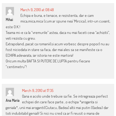
March 9, 2010 at 08:48
Echipa e buna, e tenace, e rezistenta, dar e cam
Mihai
mica,mica,mica (cum ar spune nea’ Mircica), intr-un cuvant,
este O.K.!
Teama mi-e ca la “vremurile” astea, daca nu mai faceti ceva “achizitii”,
veti rezista cu greu.
Extrapoland, pacat ca romanii(si acum vorbesc despre popor) nu au
fost niciodata in stare sa faca, dar mai ales sa se manifeste ca o
ECHIPA adevarata, iar istoria ne este martora!
Oricum multa BAFTA SI PUTERE DE LUPTA pentru fiecare
“centimetru”!
March 9, 2010 at 17:35
Oana e acolo unde trebuie sa fie. Se intregreaza perfect
Ana Maria
echipei din care face parte…o echipa *aroganta si
geniala*, unii mai aroganti(Ciutacu, Badea) altii mai putin (Gadea) dar
toti indubitabil geniali! Si nici nu cred ca ar fi reusit o mana de