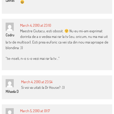
Lavras
March 4, 2010 at 23:10
Maestre Ciutacu, esti obosit.
Nu eu mi-am exprimat
Codru
dorinta de a o vedea mai rar la tv (eu, oricum, nu ma mai uit
la tv de multisor). Esti prea euforic ca vei sta din nou mai aproape de
blondina :))
”te-nseli, n-o s-o vezi mai rar la tv…”
March 4, 2010 at 23:54
Si voi va uitati la Dr House? :))
Mihaela D
March 5, 2010 at 01:17