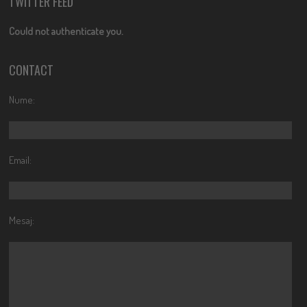
TWITTER FEED
Could not authenticate you.
CONTACT
Nume:
Email:
Mesaj: