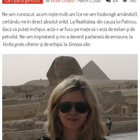
Ce-i place geniului
124
7617
de
Victor Ciutacu
-
March 3, 2010
Ne-am cunoscut, acum nişte mulţi ani (ce ne-am hodorogit amândoi!),
certându-ne în direct absolut oribil. La Realitatea, din cauza lui Patriciu,
dacă vă puteţi închipui, arză-i-ar focu pe maţe să-i arză de eolian şi de
petrolist. Ne-am împrietenit şi mi-a devenit parteneră de emisiune, la
Vorbe grele;
ulterior şi de echipă, la
Sinteza zilei
.