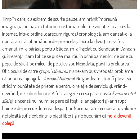
Timp în care, cu extrem de scurte pauze, am hrănit împreună
imaginaţia bolnavă a tuturor masturbatorilor de vocaţie cu acces la
Internet. Într-o ordine (oarecum riguros) cronologică, am dansat-o la
nuntă, am tăcut amândoi despre acelaşi lucru la divorţ, mi-a fost
amantă, m-a părăsit pentru Gâdea, m-a înşelat cu Bendeac în Cancan
şi, în esenţă, cam tot ce se putea mai rău în ochii oamenilor de bine cu
peşte de sticlă pe mileul de pe televizor. Niciodată, până la preluarea
Oficiosului de către
grupu’ labeunu
, nu ne-am pus vreodată problema
că ar putea ajunge la
Jurnalul Naţional
. Ne gândeam că ar fi păcat să
stricăm bunătate de prietenie pentru o relaţie de serviciu şi, vrând-
nevrând, de subordonare. A fost alegerea ei să părăsească
Evenimentul
zilei
şi, sincer să fiu, nu mi se pare că foştii ei angajatori şi-ar fi rupt
hainele de pe ei de durerea despărţirii. Noi doar am recuperat o valoare
nefolosită suficient dintr-o piaţă liberă şi ne bucurăm că
ne-a devenit
colegă
.