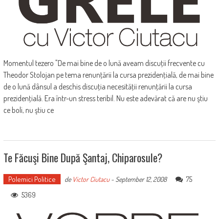
Momentul tezero "De mai bine de o lună aveam discuţii frecvente cu
Theodor Stolojan pe tema renunţării la cursa prezidenţială, de mai bine
de o lună dânsul a deschis discuţia necesităţii renunţării la cursa
prezidenţială. Era într-un stress teribil. Nu este adevărat că are nu ştiu
ce boli, nu ştiu ce
Te Făcuşi Bine După Şantaj, Chiparosule?
Polemici Politice
75
de
Victor Ciutacu
-
September 12, 2008
5369