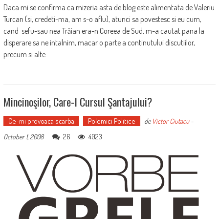
Daca mi se confirma ca mizeria asta de blog este alimentata de Valeriu
Turcan (si, credeti-ma, am s-o aflu), atunci sa povestesc si eu cum,
cand sefu-sau nea Trăian era-n Coreea de Sud, m-a cautat pana la
disperare sa ne intalnim, macar o parte a continutului discutiilor,
precum si alte
Mincinoşilor, Care-I Cursul Şantajului?
Ce-mi provoaca scarba
Polemici Politice
de
Victor Ciutacu
-
26
4023
October 1, 2008