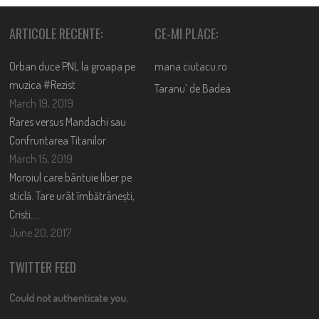
ARTICOLE RECENTE:
CE-MI PLACE:
Orban duce PNL la groapa pe
mana.ciutacu.ro
muzica #Rezist
Taranu’ de Badea
March 19, 2019
Rares versus Mandachi sau
Confruntarea Titanilor
March 15, 2019
Moroiul care bântuie liber pe
sticlă. Tare urât îmbătrânești,
Cristi….
June 20, 2017
TWITTER FEED
Could not authenticate you.