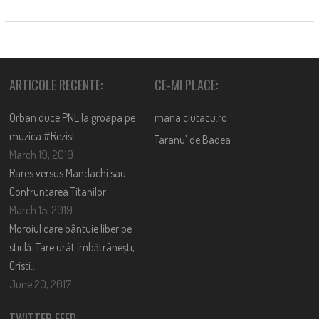
ARTICOLE RECENTE:
CE-MI PLACE:
Orban duce PNL la groapa pe
mana.ciutacu.ro
muzica #Rezist
Taranu’ de Badea
March 19, 2019
Rares versus Mandachi sau
Confruntarea Titanilor
March 15, 2019
Moroiul care bântuie liber pe
sticlă. Tare urât îmbătrânești,
Cristi….
June 20, 2017
TWITTER FEED