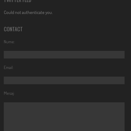
Could not authenticate you.
CONTACT
Nume:
Email:
Mesaj: