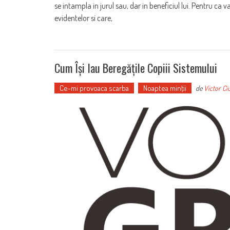
se intampla in jurul sau, dar in beneficiul lui. Pentru ca 
evidentelor si care,
Cum Își Iau Beregățile Copiii Sistemului
Ce-mi provoaca scarba
Noaptea minţii
de
Victor Ci