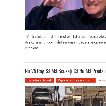
Bătrânelule, unul dintre multele sfaturi bune pe care le-am
Așa că, amintindu-mi de faimoasa întrebare pe care i-ai pu
vitriolant
Nu Vă Rog Să Mă Scuzați Că Nu Mă Predau.
Barfoteca de Net
Papornita cu intelepciuni
de
Vic