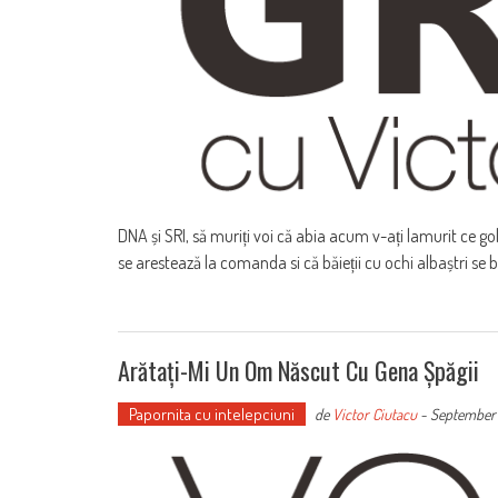
DNA și SRI, să muriți voi că abia acum v-ați lamurit ce go
se arestează la comanda si că băieții cu ochi albaștri se ba
Arătați-Mi Un Om Născut Cu Gena Șpăgii
Papornita cu intelepciuni
de
Victor Ciutacu
-
September 