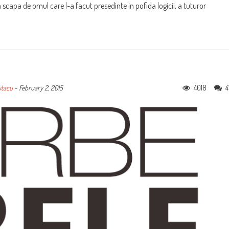
va scapa de omul care l-a facut presedinte in pofida logicii, a tuturor
4018
4
utacu
-
February 2, 2015