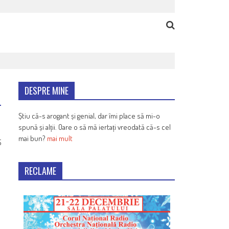
DESPRE MINE
Știu că-s arogant și genial, dar îmi place să mi-o
spună și alții. Oare o să mă iertați vreodată că-s cel
mai bun?
mai mult
5
RECLAME