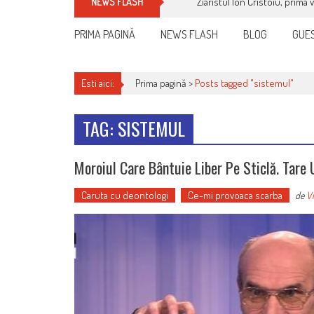
Ziaristul Ion Cristoiu, prima 
NEWS FLASH
PRIMA PAGINĂ
NEWS FLASH
BLOG
GUES
Esti aici:
Prima pagină >
Posts tagged "sistemul"
TAG: SISTEMUL
Moroiul Care Bântuie Liber Pe Sticlă. Tare 
Caruta cu deontologi
Ce-mi provoaca scarba
de
Vi