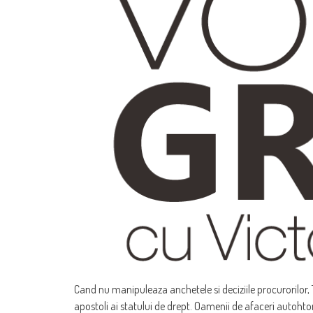
Cand nu manipuleaza anchetele si deciziile procurorilor, T
apostoli ai statului de drept. Oamenii de afaceri autohton