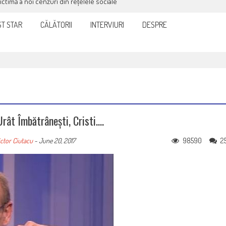
victimă a noi cenzuri din rețelele sociale
T STAR
CĂLĂTORII
INTERVIURI
DESPRE
Urât Îmbătrânești, Cristi….
98590
2
ctor Ciutacu
-
June 20, 2017