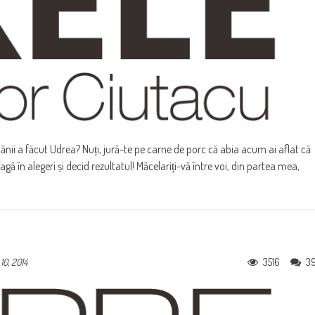
lănii a făcut Udrea? Nuți, jură-te pe carne de porc că abia acum ai aflat că
gă în alegeri și decid rezultatul! Măcelariți-vă între voi, din partea mea,
3516
3
10, 2014