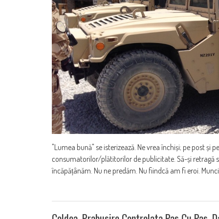
"Lumea bună" se isterizează. Ne vrea închiși; pe post și pe
consumatorilor/plătitorilor de publicitate. Să-și retragă
încăpățânăm. Nu ne predăm. Nu fiindcă am fi eroi. Munci
Coldea, Prabusire Controlata Pas Cu Pas, D