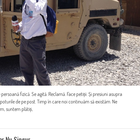
 persoană fizică. Se agită. Reclamă. Face petiții. Și presiuni asupra
 spoturile de pe post. Timp în care noi continuăm să existăm. Ne
m, suntem plătiți,
ar Nu Singur