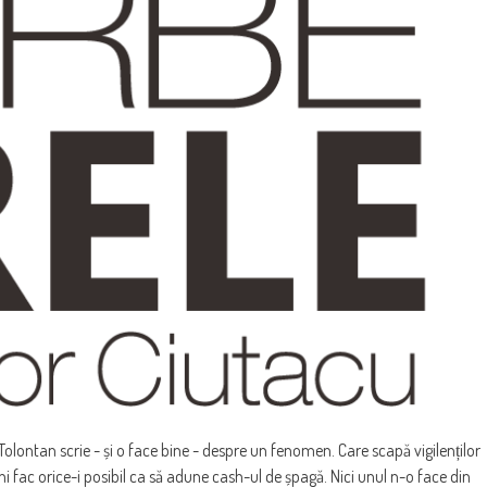
olontan scrie - și o face bine - despre un fenomen. Care scapă vigilenților
i fac orice-i posibil ca să adune cash-ul de șpagă. Nici unul n-o face din