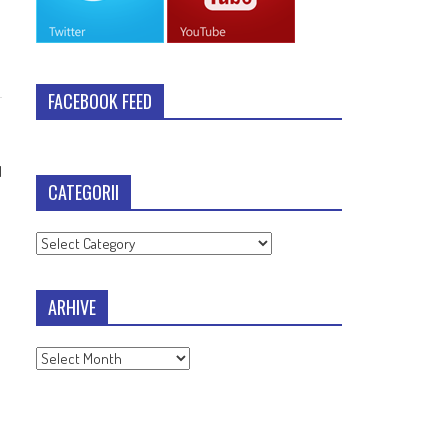
FACEBOOK FEED
1
CATEGORII
Categorii
ARHIVE
Arhive