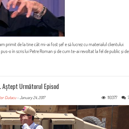
 primit de la tine cât mi-ai fost șef e să lucrez cu materialul clientului.
s-o în scris lui Petre Roman și de cum te-ai revoltat la fel de public și de
 Aștept Următorul Episod
110377
tor Ciutacu
-
January 24, 2017