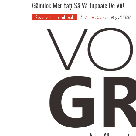
Găinilor, Meritaţi Să Vă Jupoaie De Vii!
Rezervaţia cu imbecili
de
Victor Ciutacu
-
May 31, 2010