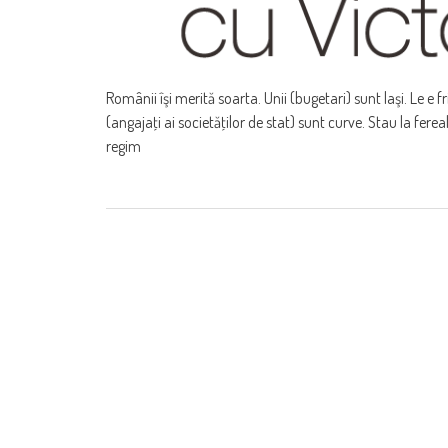
Românii îşi merită soarta. Unii (bugetari) sunt laşi. Le e f
(angajaţi ai societăţilor de stat) sunt curve. Stau la fereală,
regim