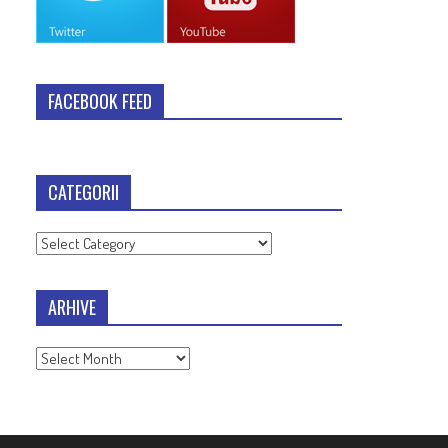
FACEBOOK FEED
CATEGORII
Categorii
ARHIVE
Arhive