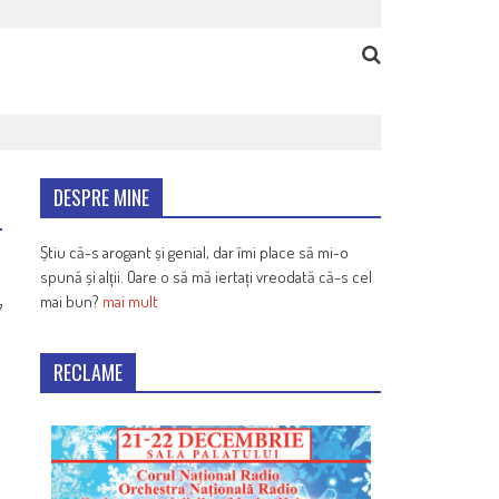
DESPRE MINE
Știu că-s arogant și genial, dar îmi place să mi-o
spună și alții. Oare o să mă iertați vreodată că-s cel
mai bun?
mai mult
7
RECLAME