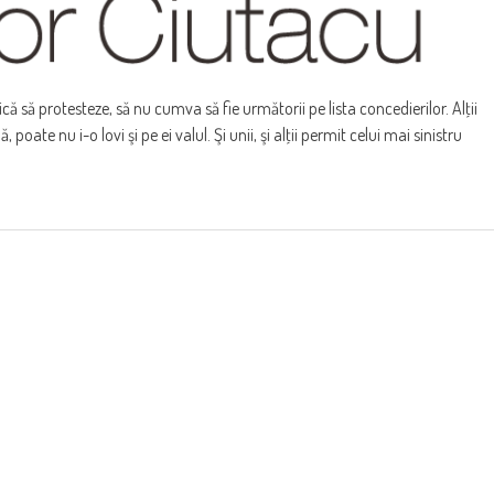
rică să protesteze, să nu cumva să fie următorii pe lista concedierilor. Alţii
 poate nu i-o lovi şi pe ei valul. Şi unii, şi alţii permit celui mai sinistru