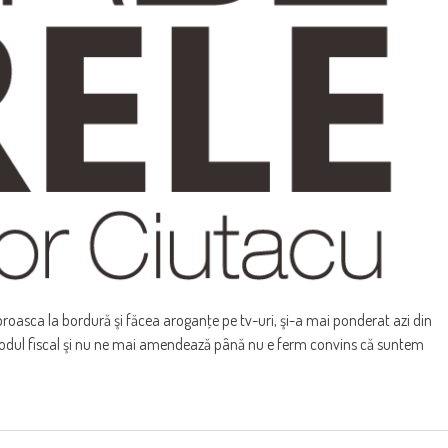
 broasca la bordură şi făcea aroganţe pe tv-uri, şi-a mai ponderat azi din
e codul fiscal şi nu ne mai amendează până nu e ferm convins că suntem