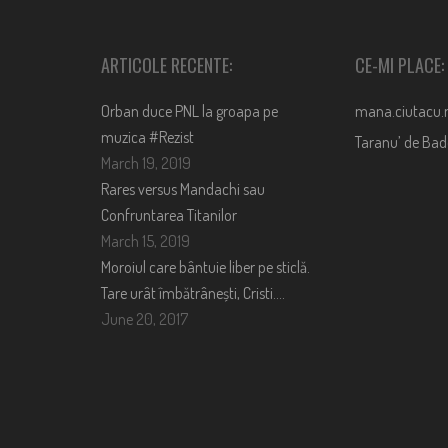
ARTICOLE RECENTE:
CE-MI PLACE:
Orban duce PNL la groapa pe
mana.ciutacu.
muzica #Rezist
Taranu’ de Ba
March 19, 2019
Rares versus Mandachi sau
Confruntarea Titanilor
March 15, 2019
Moroiul care bântuie liber pe sticlă.
Tare urât îmbătrânești, Cristi….
June 20, 2017