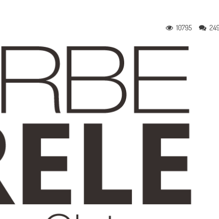
10795
24