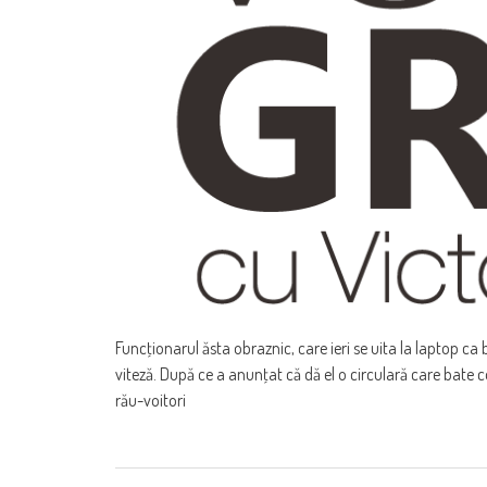
Funcţionarul ăsta obraznic, care ieri se uita la laptop ca
viteză. După ce a anunţat că dă el o circulară care bat
rău-voitori