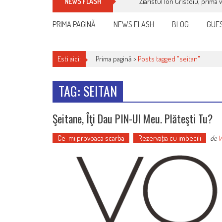
Ziaristul Ion Cristoiu, prima 
NEWS FLASH
PRIMA PAGINĂ
NEWS FLASH
BLOG
GUES
Esti aici:
Prima pagină >
Posts tagged "seitan"
TAG: SEITAN
Şeitane, Îţi Dau PIN-Ul Meu. Plăteşti Tu?
Ce-mi provoaca scarba
Rezervaţia cu imbecili
de
V