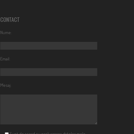
CONTACT
Nume:
Email:
Mesaj:
Sunt de acord cu prelucrarea datelor mele