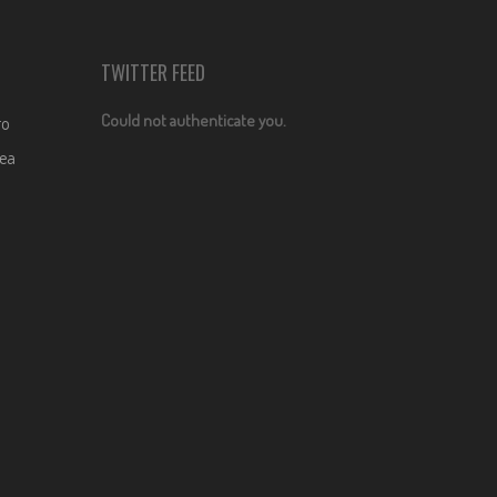
TWITTER FEED
Could not authenticate you.
ro
dea