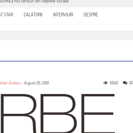
victimă a noi cenzuri din rețelele sociale
T STAR
CĂLĂTORII
INTERVIURI
DESPRE
6642
8
ictor Ciutacu
-
August 26, 2010