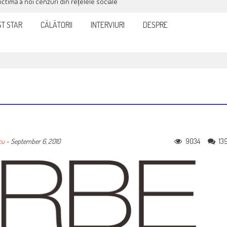
victimă a noi cenzuri din rețelele sociale
T STAR
CĂLĂTORII
INTERVIURI
DESPRE
9034
13
cu
-
September 6, 2010