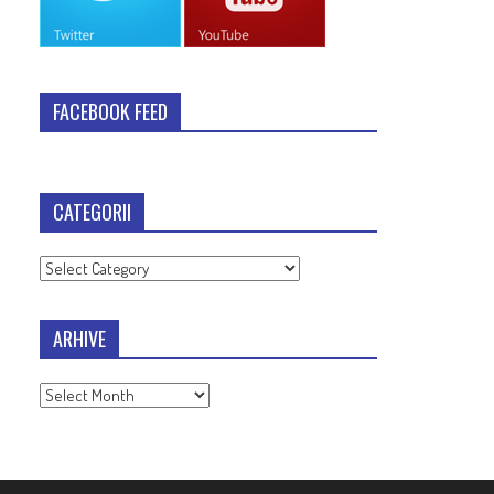
FACEBOOK FEED
CATEGORII
Categorii
ARHIVE
Arhive