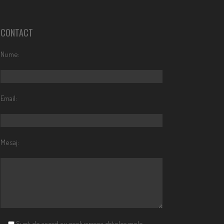
CONTACT
Nume:
Email:
Mesaj:
Sunt de acord cu prelucrarea datelor mele