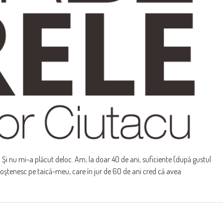
 Şi nu mi-a plăcut deloc. Am, la doar 40 de ani, suficiente (după gustul
l moştenesc pe taică-meu, care în jur de 60 de ani cred că avea