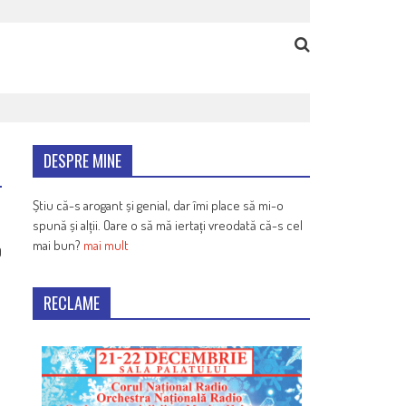
DESPRE MINE
Știu că-s arogant și genial, dar îmi place să mi-o
spună și alții. Oare o să mă iertați vreodată că-s cel
mai bun?
mai mult
9
RECLAME