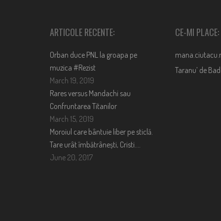
ARTICOLE RECENTE:
CE-MI PLACE:
Orban duce PNL la groapa pe
mana.ciutacu.
muzica #Rezist
Taranu’ de Ba
March 19, 2019
Rares versus Mandachi sau
Confruntarea Titanilor
March 15, 2019
Moroiul care bântuie liber pe sticlă.
Tare urât îmbătrânești, Cristi….
June 20, 2017