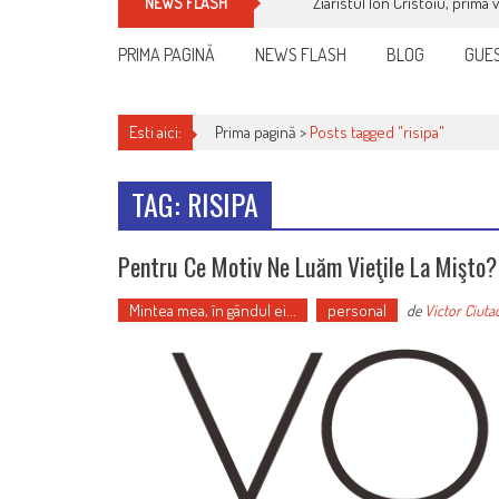
Ziaristul Ion Cristoiu, prima 
NEWS FLASH
PRIMA PAGINĂ
NEWS FLASH
BLOG
GUES
Esti aici:
Prima pagină >
Posts tagged "risipa"
TAG: RISIPA
Pentru Ce Motiv Ne Luăm Vieţile La Mişto?
Mintea mea, în gândul ei...
personal
de
Victor Ciuta