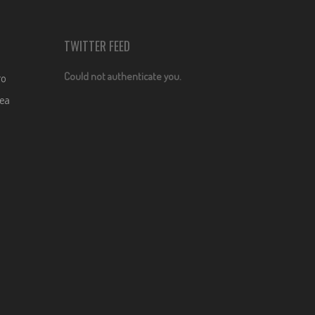
TWITTER FEED
Could not authenticate you.
ro
dea