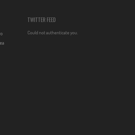
TWITTER FEED
Could not authenticate you.
ro
dea