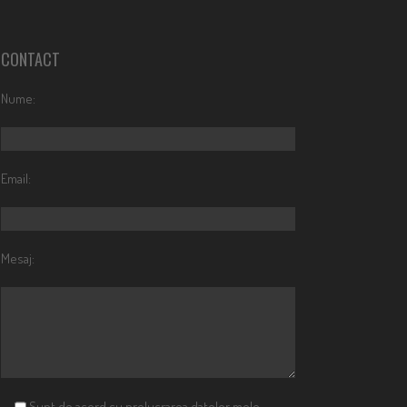
CONTACT
Nume:
Email:
Mesaj:
Sunt de acord cu prelucrarea datelor mele