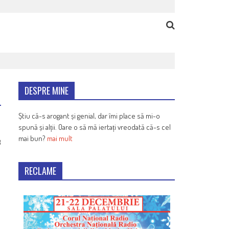
DESPRE MINE
Știu că-s arogant și genial, dar îmi place să mi-o
spună și alții. Oare o să mă iertați vreodată că-s cel
mai bun?
mai mult
3
RECLAME