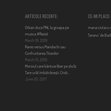
ARTICOLE RECENTE:
CE-MI PLACE:
Orban duce PNL la groapa pe
mana.ciutacu.
muzica #Rezist
Taranu’ de Ba
March 19, 2019
Rares versus Mandachi sau
Confruntarea Titanilor
March 15, 2019
Moroiul care bântuie liber pe sticlă.
Tare urât îmbătrânești, Cristi….
June 20, 2017