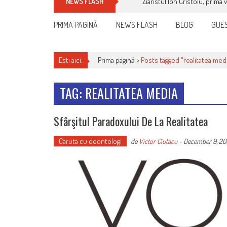
Ziaristul Ion Cristoiu, prima 
NEWS FLASH
PRIMA PAGINĂ
NEWS FLASH
BLOG
GUES
Esti aici:
Prima pagină >
Posts tagged "realitatea med
TAG: REALITATEA MEDIA
Sfârşitul Paradoxului De La Realitatea
Caruta cu deontologi
de
Victor Ciutacu
-
December 9, 20