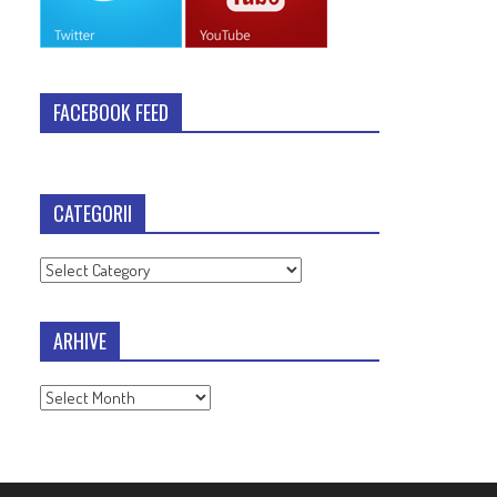
FACEBOOK FEED
CATEGORII
Categorii
ARHIVE
Arhive