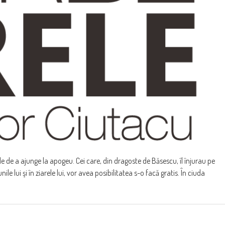
 de a ajunge la apogeu. Cei care, din dragoste de Băsescu, îl înjurau pe
unile lui şi în ziarele lui, vor avea posibilitatea s-o facă gratis. În ciuda