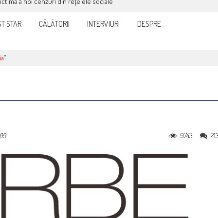
victimă a noi cenzuri din rețelele sociale
T STAR
CĂLĂTORII
INTERVIURI
DESPRE
ia"
9743
21
09